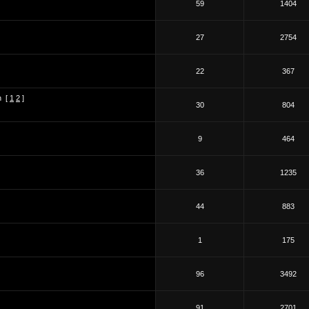
59
1404
27
2754
22
367
n
[
1
2
]
30
804
9
464
36
1235
44
883
1
175
96
3492
91
2701