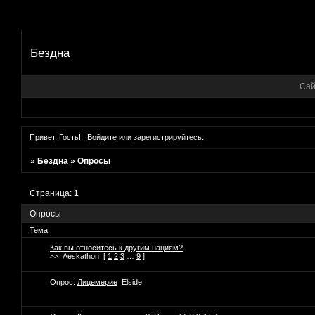
Бездна
Сай
Привет, Гость!
Войдите
или
зарегистрируйтесь
.
»
Бездна
»
Опросы
Страница:
1
Опросы
Тема
Как вы относитесь к другим нациям?
Aeskathon
[
1
2
3
…
9
]
>>
Опрос:
Лицемерие
Elside