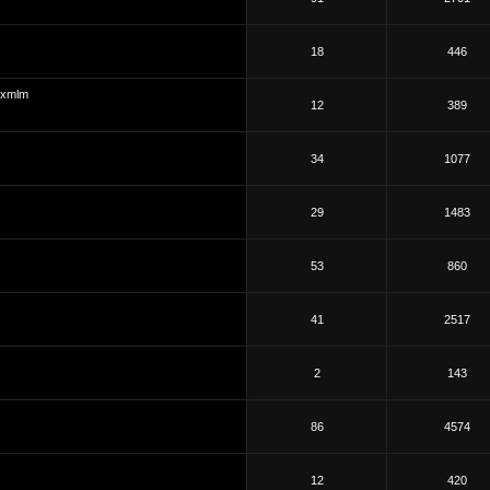
18
446
zxmlm
12
389
34
1077
29
1483
53
860
41
2517
2
143
86
4574
12
420