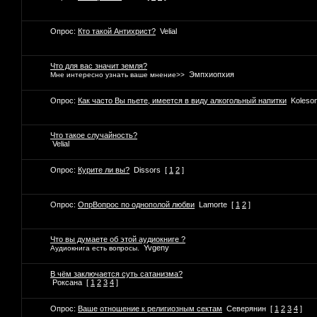
Опрос:
Кто такой Антихрист?
Velial
Что для вас значит земля?
Эмпхиопхия
Мне интересно узнать ваше мнение>>
Опрос:
Как часто Вы пьете, имеется в виду алкогольный напитки
Koleso
Что такое случайность?
Velial
Опрос:
Курите ли вы?
Dissors
[
1
2
]
Опрос:
ОпрВопрос по однополой любви
Lamorte
[
1
2
]
Что вы думаете об этой аудиокниге ?
Yvgeny
Аудиокнига есть вопросы.
В чём заключается суть сатанизма?
Роксана
[
1
2
3
4
]
Опрос:
Ваше отношение к религиозным сектам
Северянин
[
1
2
3
4
]