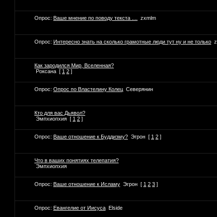
Опрос:
Ваше мнение по поводу текста ....
zxmlm
Опрос:
Интересно знать на сколько грамотные люди тут ну и не только
Как зародился Мир, Вселенная?
Роксана
[
1
2
]
Опрос:
Опрос по Властелину Колец
Северянин
Кто для вас Дьявол?
Эмпхиопхия
[
1
2
]
Опрос:
Ваше отношение к Буддизму?
Эгрон
[
1
2
]
Что в ваших понятиях телепатия?
Эмпхиопхия
Опрос:
Ваше отношение к Исламу
Эгрон
[
1
2
3
]
Опрос:
Евангелие от Иисуса
Elside