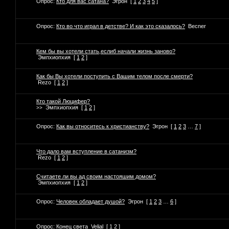
Опрос:
Кто для вас сатана?
Эгрон
[
1
2
3
4
5
]
Опрос:
Кто во что играл в детстве? И как это сказалось?
Becner
Кем бы вы хотели стать,еслиб начали жизнь заново?
Эмпхиопхия
[
1
2
]
Как бы Вы хотели поступить с Вашим телом после смерти?
Rezo
[
1
2
]
Кто такой Люцифер?
Эмпхиопхия
[
1
2
]
>>
Опрос:
Как вы относитесь к христианству?
Эгрон
[
1
2
3
…
7
]
Что дало вам вступление в сатанизм?
Rezo
[
1
2
]
Считаете ли вы ад своим настояшим домом?
Эмпхиопхия
[
1
2
]
Опрос:
Человек обладает душой?
Эгрон
[
1
2
3
…
6
]
Опрос:
Конец света
Velial
[
1
2
]