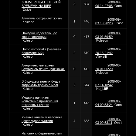
КОММЕРЦИЯ С ПЕТЛЕЙ
2008-09-
3
804
ВРЕМЕНИ НА ШЕЕ
06 14:27:08
Omni
Elside
Алкоголь сохраняет жизнь
2008-09-
1
440
Koleson
03 19:20:23
Elside
Найдено недостающее
2008-08-
звено эволюции
0
417
03 01:59:59
Koleson
Koleson
Homo immortalis (Человек
2008-06-
бессмертный)
2
619
20 15:21:42
Koleson
Alexelfin
Американские врачи
2008-06-
научились лечить рак кожи.
0
411
20 01:06:20
Koleson
Koleson
В будущем знания будут
2008-06-
загружать прямо в мозг
2
514
07 14:18:42
Koleson
No_LIfE
Украина начинает
испытания применения
2008-06-
1
443
стволовых клеток
04 09:53:24
Omni
Koleson
Ученые нашли у человека
2008-06-
центр удовольствия
4
633
03 09:53:11
Omni
Koleson
Человек кибернетический
2008-05-