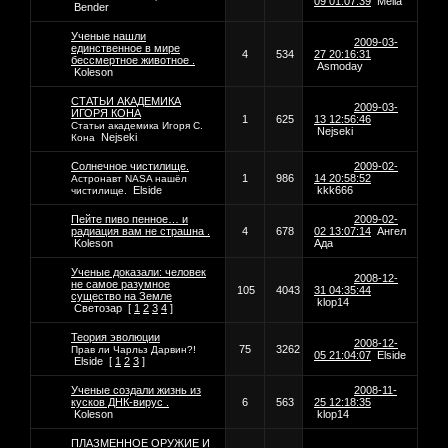
09 01:07:39
Mella
Bender
Ученые нашли
2009-03-
единственное в мире
4
534
27 20:16:31
бессмертное животное .
Asmoday
Koleson
СТАТЬИ АКАДЕМИКА
2009-03-
ИГОРЯ КОНА
1
625
13 12:56:46
Статьи академика Игоря С.
Nejseki
Nejseki
Кона
Солнечное чистилище.
2009-02-
1
986
14 20:58:52
Астронавт NASA нашёл
Elside
kkk666
чистилище.
Пейте пиво пенное… и
2009-02-
радиация вам не страшна .
4
678
02 13:07:14
Ангел
Koleson
Ада
Ученые доказали: человек
2008-12-
не самое разумное
105
4043
31 04:35:44
существо на Земле
klop14
Светозар
[
1
2
3
4
]
Теория эволюции
2008-12-
75
3262
Прав ли Чарльз Дарвин?!
05 21:04:07
Elside
Elside
[
1
2
3
]
Ученые создали жизнь из
2008-11-
кусков ДНК-вирус .
6
563
25 12:18:35
Koleson
klop14
ПЛАЗМЕННОЕ ОРУЖИЕ И