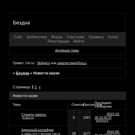
Бездна
Сайт
Библиотека
Форум
Участники
Правила
Поиск
Регистрация
Войти
Активные темы
Привет, Гость!
Войдите
или
зарегистрируйтесь
.
»
Бездна
»
Новости науки
Страница:
1
2
»
Новости науки
Последнее
Тема
Ответов
Просмотров
сообщение
2013-10-
Стереть память
5
2267
30 23:43:37
Koleson
3424324
Адронный коллайдер
2010-06-
29
1177
и связь его с концом света