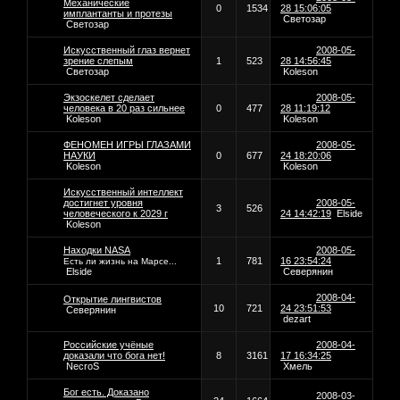
Механические
0
1534
28 15:06:05
имплантанты и протезы
Светозар
Светозар
Искусственный глаз вернет
2008-05-
зрение слепым
1
523
28 14:56:45
Светозар
Koleson
Экзоскелет сделает
2008-05-
человека в 20 раз сильнее
0
477
28 11:19:12
Koleson
Koleson
ФЕНОМЕН ИГРЫ ГЛАЗАМИ
2008-05-
НАУКИ
0
677
24 18:20:06
Koleson
Koleson
Искусственный интеллект
достигнет уровня
2008-05-
3
526
человеческого к 2029 г
24 14:42:19
Elside
Koleson
Находки NASA
2008-05-
1
781
16 23:54:24
Есть ли жизнь на Марсе...
Elside
Северянин
2008-04-
Открытие лингвистов
10
721
24 23:51:53
Северянин
dezart
Российские учёные
2008-04-
доказали что бога нет!
8
3161
17 16:34:25
NecroS
Хмель
Бог есть. Доказано
2008-03-