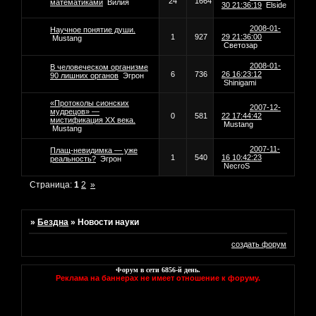
24
1664
математиками
Вилия
30 21:36:19
Elside
2008-01-
Научное понятие души.
1
927
29 21:36:00
Mustang
Светозар
2008-01-
В человеческом организме
6
736
26 16:23:12
90 лишних органов
Эгрон
Shinigami
«Протоколы сионских
2007-12-
мудрецов» —
0
581
22 17:44:42
мистификация XX века.
Mustang
Mustang
2007-11-
Плащ-невидимка — уже
1
540
16 10:42:23
реальность?
Эгрон
NecroS
Страница:
1
2
»
»
Бездна
»
Новости науки
создать форум
Форум в сети
6856
-й день.
Реклама на баннерах не имеет отношение к форуму.