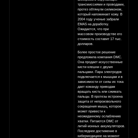
трансмиссиями и проводами,
протез обтянули силиконом,
который напоминает кожу. В
2004 году ученые забрали
EMAS на доработку.
Ожидается, что при
массовом производстве его
стоимость составит 17 тыс.
долларов.
Более простое решение
предложила компания DMC.
Она продает искусственные
кисти-клешни с двумя
пальцами. Пара электродов
подключается к мышцам и в
зависимости от силы их тока
дает команду приводам
вращать кисть или сжимать
пальцы. В протезы встроена
защита от непроизвольного
сокращения мышц, которое
может привести к
неожиданному ослаблению
хватки. Питаются DMC от
литий-ионных аккумуляторов.
Последнее достижение в
кибермедицине на момент