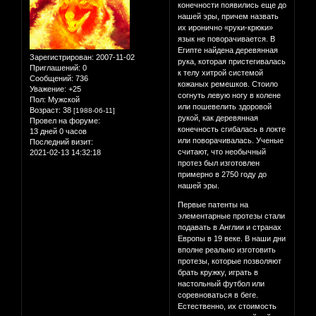
конечности появились еще до
нашей эры, причем назвать
их иронично «руки-крюки»
язык не поворачивается. В
Египте найдена деревянная
Зарегистрирован
: 2007-11-02
рука, которая пристегивалась
Приглашений:
0
к телу хитрой системой
Сообщений:
736
кожаных ремешков. Стоило
Уважение:
+25
согнуть левую ногу в колене
Пол:
Мужской
или пошевелить здоровой
Возраст:
38
[1988-06-11]
рукой, как деревянная
Провел на форуме:
конечность сгибалась в локте
13 дней 0 часов
или поворачивалась. Ученые
Последний визит:
считают, что необычный
2021-02-13 14:32:18
протез был изготовлен
примерно в 2750 году до
нашей эры.
Первые патенты на
элементарные протезы стали
подавать в Англии и странах
Европы в 19 веке. В наши дни
вполне реально изготовить
протезы, которые позволяют
брать кружку, играть в
настольный футбол или
соревноваться в беге.
Естественно, их стоимость