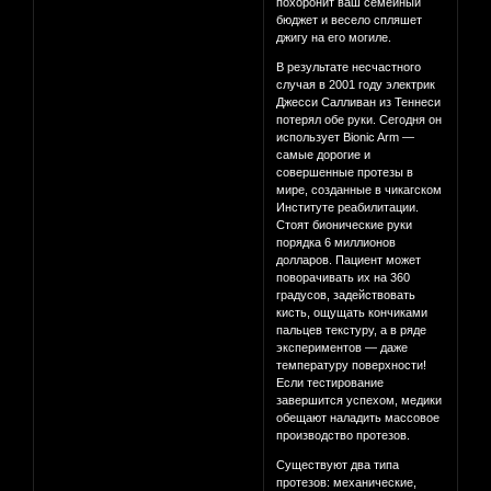
похоронит ваш семейный
бюджет и весело спляшет
джигу на его могиле.
В результате несчастного
случая в 2001 году электрик
Джесси Салливан из Теннеси
потерял обе руки. Сегодня он
использует Bionic Arm —
самые дорогие и
совершенные протезы в
мире, созданные в чикагском
Институте реабилитации.
Стоят бионические руки
порядка 6 миллионов
долларов. Пациент может
поворачивать их на 360
градусов, задействовать
кисть, ощущать кончиками
пальцев текстуру, а в ряде
экспериментов — даже
температуру поверхности!
Если тестирование
завершится успехом, медики
обещают наладить массовое
производство протезов.
Существуют два типа
протезов: механические,