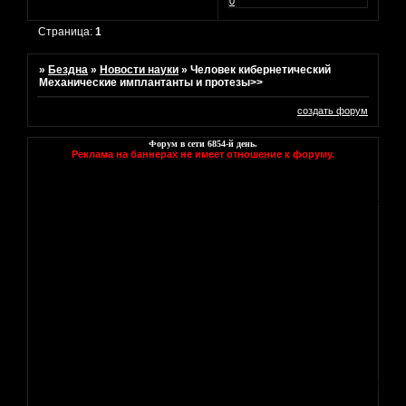
0
Страница:
1
»
Бездна
»
Новости науки
»
Человек кибернетический
Механические имплантанты и протезы>>
создать форум
Форум в сети
6854
-й день.
Реклама на баннерах не имеет отношение к форуму.