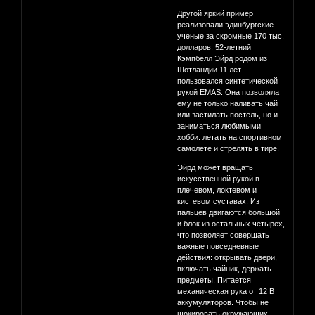
Другой яркий пример
реализовали эдинбургские
ученые за скромные 170 тыс.
долларов. 52-летний
Кэмпбелл Эйрд родом из
Шотландии 11 лет
пользовался синтетической
рукой EMAS. Она позволяла
ему не только наливать чай
или застилать постель, но и
заниматься любимыми
хобби: летать на спортивном
самолете и стрелять в тире.
Эйрд может вращать
искусственной рукой в
плечевом, локтевом и
кистевом суставах. Из
пальцев двигаются большой
и блок из остальных четырех,
что позволяет совершать
важные повседневные
действия: открывать двери,
включать чайник, держать
предметы. Питается
механическая рука от 12 В
аккумуляторов. Чтобы не
шокировать окружающих