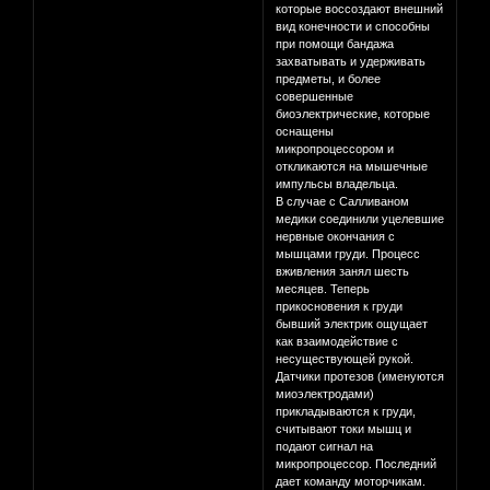
которые воссоздают внешний
вид конечности и способны
при помощи бандажа
захватывать и удерживать
предметы, и более
совершенные
биоэлектрические, которые
оснащены
микропроцессором и
откликаются на мышечные
импульсы владельца.
В случае с Салливаном
медики соединили уцелевшие
нервные окончания с
мышцами груди. Процесс
вживления занял шесть
месяцев. Теперь
прикосновения к груди
бывший электрик ощущает
как взаимодействие с
несуществующей рукой.
Датчики протезов (именуются
миоэлектродами)
прикладываются к груди,
считывают токи мышц и
подают сигнал на
микропроцессор. Последний
дает команду моторчикам.