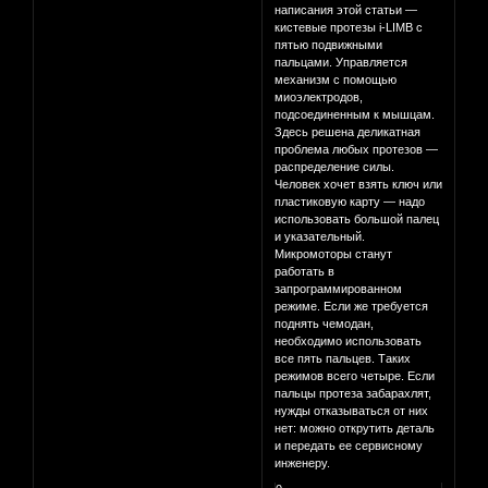
написания этой статьи —
кистевые протезы i-LIMB с
пятью подвижными
пальцами. Управляется
механизм с помощью
миоэлектродов,
подсоединенным к мышцам.
Здесь решена деликатная
проблема любых протезов —
распределение силы.
Человек хочет взять ключ или
пластиковую карту — надо
использовать большой палец
и указательный.
Микромоторы станут
работать в
запрограммированном
режиме. Если же требуется
поднять чемодан,
необходимо использовать
все пять пальцев. Таких
режимов всего четыре. Если
пальцы протеза забарахлят,
нужды отказываться от них
нет: можно открутить деталь
и передать ее сервисному
инженеру.