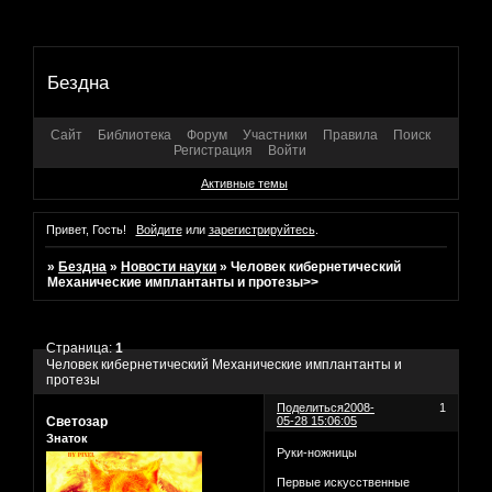
Бездна
Сайт
Библиотека
Форум
Участники
Правила
Поиск
Регистрация
Войти
Активные темы
Привет, Гость!
Войдите
или
зарегистрируйтесь
.
»
Бездна
»
Новости науки
»
Человек кибернетический
Механические имплантанты и протезы>>
Страница:
1
Человек кибернетический Механические имплантанты и
протезы
Поделиться
2008-
1
Светозар
05-28 15:06:05
Знаток
Руки-ножницы
Первые искусственные