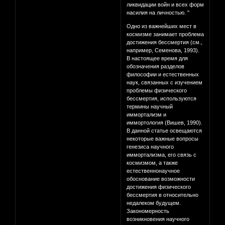
ликвидации войн и всех форм
насилия на личностью. ''
Одно из важнейших мест в
космизме занимает проблема
достижения бессмертия (см.,
например, Семенова, 1993).
В настоящее время для
обозначения разделов
философии и естественных
наук, связанных с изучением
проблемы физического
бессмертия, используются
термины научный
иммортализм и
иммортология (Вишев, 1990).
В данной статье освещаются
некоторые важные вопросы
генезиса научного
иммортализма, его связь с
космизмом, а также
естественнонаучное
обоснование возможности
достижения физического
бессмертия в относительно
недалеком будущем.
Закономерность
возникновения научного