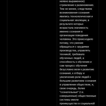
неявно выраженное)
стремление к размножению.
Тем не менее, следствием
возникновения сознания
явились технологическая и
социальная эволюции, в
результате которых
возрастала значимость
именно сознания в
организации поведения
человека. Это происходило
потому, что умение
обращаться с орудиями
производства, управлять
техникой, требовало
обученных людей, а
способность к обучению и
сам процесс обучения
безусловно вели к развитию
сознания, к отбору и
увеличению роли людей с
большим развитием сознания
в управлении обществом, и,
свою очередь, более
"сознательные" (т.е.
совершенные) общественные
системы имели
преимущество в социальной