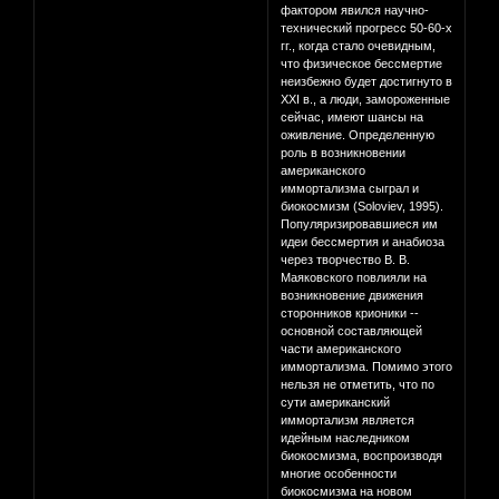
фактором явился научно-
технический прогресс 50-60-х
гг., когда стало очевидным,
что физическое бессмертие
неизбежно будет достигнуто в
XXI в., а люди, замороженные
сейчас, имеют шансы на
оживление. Определенную
роль в возникновении
американского
иммортализма сыграл и
биокосмизм (Soloviev, 1995).
Популяризировавшиеся им
идеи бессмертия и анабиоза
через творчество В. В.
Маяковского повлияли на
возникновение движения
сторонников крионики --
основной составляющей
части американского
иммортализма. Помимо этого
нельзя не отметить, что по
сути американский
иммортализм является
идейным наследником
биокосмизма, воспроизводя
многие особенности
биокосмизма на новом