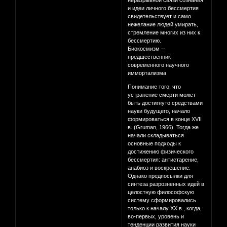
неразрывной связи сознания
и идеи личного бессмертия
свидетельствует и само
нежелание людей умирать,
стремление многих из них к
бессмертию.
Биокосмизм --
предшественник
современного научного
иммортализма
Понимание того, что
устранение смерти может
быть достигнуто средствами
науки будущего, начало
формироваться в конце XVII
в. (Gruman, 1966). Тогда же
начали складываться
основные подходы к
достижению физического
бессмертия: антистарение,
анабиоз и воскрешение.
Однако предпосылки для
синтеза разрозненных идей в
целостную философскую
систему сформировались
только к началу XX в., когда,
во-первых, уровень и
тенденции развития науки