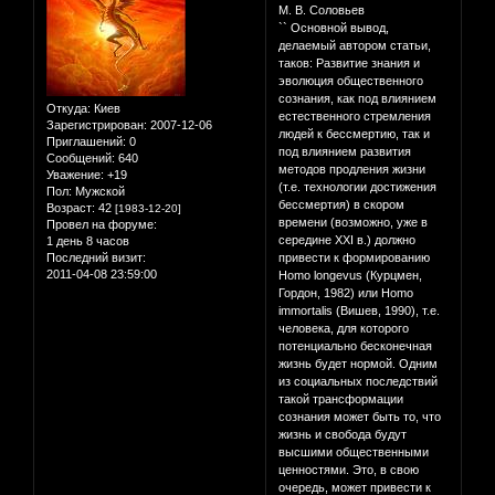
М. В. Соловьев
`` Основной вывод,
делаемый автором статьи,
таков: Развитие знания и
эволюция общественного
сознания, как под влиянием
Откуда:
Киев
естественного стремления
Зарегистрирован
: 2007-12-06
людей к бессмертию, так и
Приглашений:
0
под влиянием развития
Сообщений:
640
методов продления жизни
Уважение:
+19
(т.е. технологии достижения
Пол:
Мужской
бессмертия) в скором
Возраст:
42
[1983-12-20]
времени (возможно, уже в
Провел на форуме:
середине XXI в.) должно
1 день 8 часов
Последний визит:
привести к формированию
2011-04-08 23:59:00
Homo longevus (Курцмен,
Гордон, 1982) или Homo
immortalis (Вишев, 1990), т.е.
человека, для которого
потенциально бесконечная
жизнь будет нормой. Одним
из социальных последствий
такой трансформации
сознания может быть то, что
жизнь и свобода будут
высшими общественными
ценностями. Это, в свою
очередь, может привести к