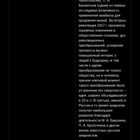
геронтологии), П. И.
Бахметьев (одним из первых
исследовал возможность
применения анабиоза для
продления жизни). Во-вторых,
революция 1917 г. произвела
огромные изменения в
общественном сознании, дух
революционных
преобразований, ускорения
прогресса вызвал
повышенный интерес у
людей к будущему, в том
числе к идеям
преобразование не только
общества, но и человека,
причем ключевой момент
такого преобразования было
устранение его смертности --
идея, широко обсуждавшаяся
в 20-е гг. В-третьих, именно в
России в то время анархизм
получил наибольшее
развитие благодаря
деятельности М. А. Бакунина,
П. А. Кропоткина и других
менее известных русских
анархистов.