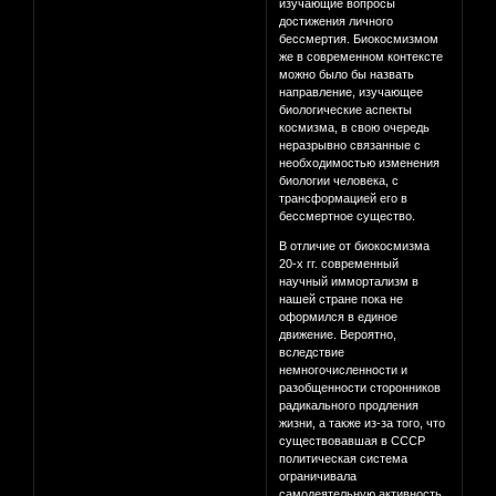
изучающие вопросы
достижения личного
бессмертия. Биокосмизмом
же в современном контексте
можно было бы назвать
направление, изучающее
биологические аспекты
космизма, в свою очередь
неразрывно связанные с
необходимостью изменения
биологии человека, с
трансформацией его в
бессмертное существо.
В отличие от биокосмизма
20-х гг. современный
научный иммортализм в
нашей стране пока не
оформился в единое
движение. Вероятно,
вследствие
немногочисленности и
разобщенности сторонников
радикального продления
жизни, а также из-за того, что
существовавшая в СССР
политическая система
ограничивала
самодеятельную активность