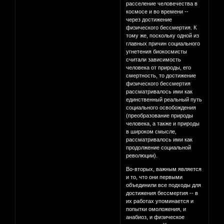
расселение человечества в
космосе и во времени --
через достижение
физического бессмертия. К
тому же, поскольку одной из
главных причин социального
угнетения биокосмисты
считали зависимость
человека от природы, его
смертность, то достижение
физического бессмертия
рассматривалось ими как
единственный реальный путь
социального освобождения
(преобразование природы
человека, а также и природы
в широком смысле,
рассматривалось ими как
продолжение социальной
революции).
Во-вторых, важным является
и то, что они первыми
объединили все подходы для
достижения бессмертия -- в
их работах упоминается и
попытки омоложения, и
анабиоз, и физическое