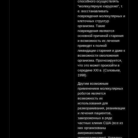
способного осуществлять
"молекулярную хирургию", т.
е. восстанавливать
повреждения молекулярных и
клеточных структур
организма. Такие
повреждения являются
основной причиной старения
и возможность их лечения
приведет к полной
ликвидации старения и даже к
возможности омоложения
организма. Прогнозируется,
что это может произойти в
середине XXI в. (Соловьев,
1998).
Другим возможным
применением молекулярных
роботов является
возможность их
использования для
размораживания, реанимации
и лечения пациентов,
замороженных в ряде
частных клиник США (все из
них организованы
американскими
имморталистами). Хотелось