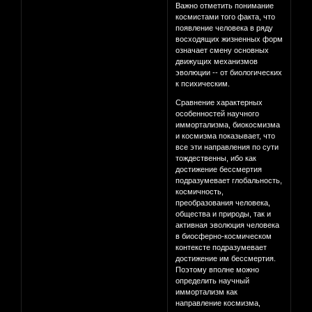
Важно отметить понимание
космистами того факта, что
появление человека в ряду
восходящих жизненных форм
означает смену основных
движущих механизмов
эволюции -- от биологических
к психическим.
Сравнение характерных
особенностей научного
иммортализма, биокосмизма
и космизма показывает, что
все эти направления по сути
тождественны, ибо как
достижение бессмертия
подразумевает глобальность,
космичность,
преобразования человека,
общества и природы, так и
активная эволюция человека
в биосферно-космическом
контексте подразумевает
достижение им бессмертия.
Поэтому вполне можно
определить научный
иммортализм как
направление космизма,