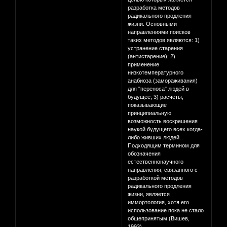
разработка методов
радикального продления
жизни. Основными
направлениями поисков
таких методов являются: 1)
устранение старения
(антистарение); 2)
применение
низкотемпературного
анабиоза (замораживания)
для "переноса" людей в
будущее; 3) расчеты,
показывающие
принципиальную
возможность воскрешения
наукой будущего всех когда-
либо живших людей.
Подходящим термином для
обозначения
естественнонаучного
направления, связанного с
разработкой методов
радикального продления
жизни, является
иммортология, хотя его
использование пока не стало
общепринятым (Вишев,
1993).