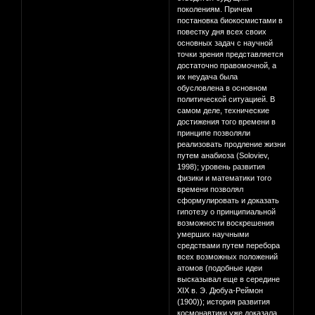
поколениям. Причем
постановка биокосмистами в
повестку дня всех своих
основных задач с научной
точки зрения представляется
достаточно правомочной, а
их неудача была
обусловлена в основном
политической ситуацией. В
самом деле, технические
достижения того времени в
принципе позволяли
реализовать продление жизни
путем анабиоза (Soloviev,
1998); уровень развития
физики и математики того
времени позволял
сформулировать и доказать
гипотезу о принципиальной
возможности воскрешения
умерших научными
средствами путем перебора
всех возможных положений
атомов (подобные идеи
высказывал еще в середине
XIX в. Э. Дюбуа-Реймон
(1900)); история развития
космонавтики уже доказала