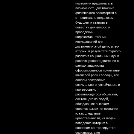
позволяли предполагать
возможность достижения
физического бессмертия в
относительно недалеком
будущем и ставить в
повестку дня вопрос о
проведении
широкомасштабных
исследований для
достижения этой цели, и, во-
вторых, в результате бурного
развития социальных наук и
революционного движения в
рамках анархизма
сформировалось понимание
ключевой роли свободы, как
основы построения
оптимального, устойчивого и
прогрессивно
развивающегося общества,
состоящего из людей,
обладающих высоким
уровнем развития сознания
и, как следствие,
нравственности, из людей,
поведение которых в
основном контролируется
сознанием, а не