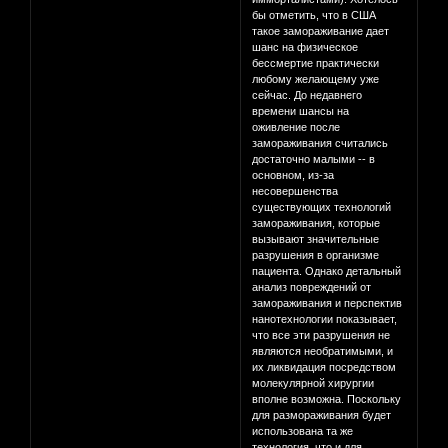
бы отметить, что в США
такое замораживание дает
шанс на физическое
бессмертие практически
любому желающему уже
сейчас. До недавнего
времени шансы на
оживление после
замораживания считались
достаточно малыми -- в
основном, из-за
несовершенства
существующих технологий
замораживания, которые
вызывают значительные
разрушения в организме
пациента. Однако детальный
анализ повреждений от
замораживания и перспектив
нанотехнологии показывает,
что все эти разрушения не
являются необратимыми, и
их ликвидация посредством
молекулярной хирургии
вполне возможна. Поскольку
для размораживания будет
использована та же
технология, что и для