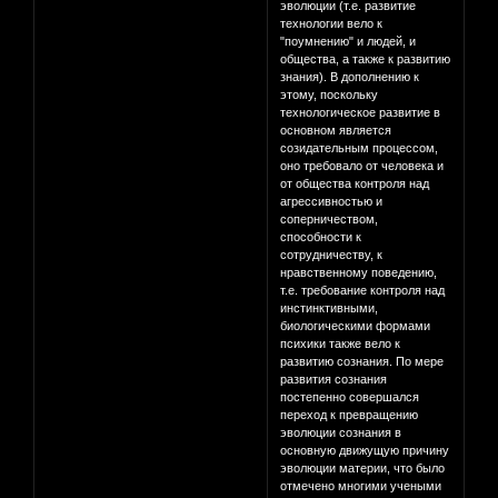
эволюции (т.е. развитие
технологии вело к
"поумнению" и людей, и
общества, а также к развитию
знания). В дополнению к
этому, поскольку
технологическое развитие в
основном является
созидательным процессом,
оно требовало от человека и
от общества контроля над
агрессивностью и
соперничеством,
способности к
сотрудничеству, к
нравственному поведению,
т.е. требование контроля над
инстинктивными,
биологическими формами
психики также вело к
развитию сознания. По мере
развития сознания
постепенно совершался
переход к превращению
эволюции сознания в
основную движущую причину
эволюции материи, что было
отмечено многими учеными