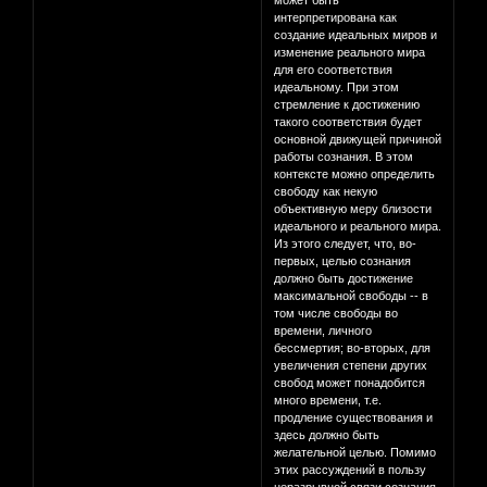
может быть
интерпретирована как
создание идеальных миров и
изменение реального мира
для его соответствия
идеальному. При этом
стремление к достижению
такого соответствия будет
основной движущей причиной
работы сознания. В этом
контексте можно определить
свободу как некую
объективную меру близости
идеального и реального мира.
Из этого следует, что, во-
первых, целью сознания
должно быть достижение
максимальной свободы -- в
том числе свободы во
времени, личного
бессмертия; во-вторых, для
увеличения степени других
свобод может понадобится
много времени, т.е.
продление существования и
здесь должно быть
желательной целью. Помимо
этих рассуждений в пользу