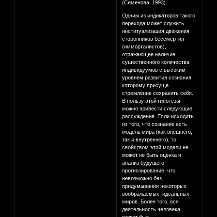
(Семенова, 1993).
Одним из индикаторов такого
перехода может служить
институализация движения
сторонников бессмертия
(имморталистов),
отражающее наличие
существенного количества
индивидуумов с высоким
уровнем развития сознания,
которому присуще
стремление сохранить себя.
В пользу этой гипотезы
можно привести следующие
рассуждения. Если исходить
из того, что сознание есть
модель мира (как внешнего,
так и внутреннего), то
свойством этой модели не
может не быть оценка и
анализ будущего,
прогнозирование, что
невозможно без
придумывания некоторых
воображаемых, идеальных
миров. Более того, вся
деятельность человека