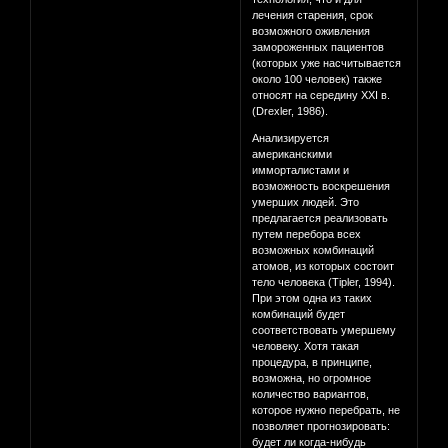
лечения старения, срок
возможного оживления
замороженных пациентов
(которых уже насчитывается
около 100 человек) также
относят на середину XXI в.
(Drexler, 1986).
Анализируется
американскими
имморталистами и
возможность воскрешения
умерших людей. Это
предлагается реализовать
путем перебора всех
возможных комбинаций
атомов, из которых состоит
тело человека (Tipler, 1994).
При этом одна из таких
комбинаций будет
соответствовать умершему
человеку. Хотя такая
процедура, в принципе,
возможна, но огромное
количество вариантов,
которое нужно перебрать, не
позволяет прогнозировать:
будет ли когда-нибудь