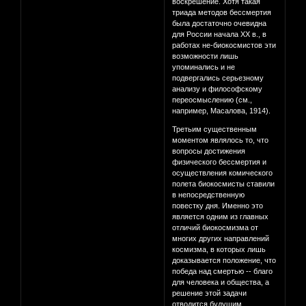
воскрешение. Хотя такая
триада методов бессмертия
была достаточно очевидна
для России начала XX в., в
работах не-биокосмистов эти
возможности лишь
упоминались и не
подвергались серьезному
анализу и философскому
переосмыслению (см.,
например, Масалова, 1914).
Третьим существенным
моментом являлось то, что
вопросы достижения
физического бессмертия и
осуществления комического
полета биокосмисты ставили
в непосредственную
повестку дня. Именно это
является одним из главных
отличий биокосмизма от
многих других направлений
космизма, в которых лишь
доказывается положение, что
победа над смертью -- благо
для человека и общества, а
решение этой задачи
отводится будущим