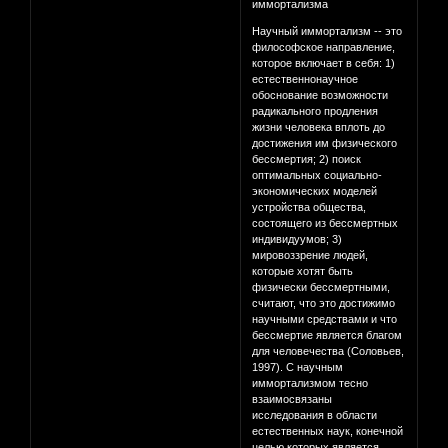
иммортализма
Научный иммортализм -- это
философское направление,
которое включает в себя: 1)
естественнонаучное
обоснование возможности
радикального продления
жизни человека вплоть до
достижения им физического
бессмертия; 2) поиск
оптимальных социально-
экономических моделей
устройства общества,
состоящего из бессмертных
индивидуумов; 3)
мировоззрение людей,
которые хотят быть
физически бессмертными,
считают, что это достижимо
научными средствами и что
бессмертие является благом
для человечества (Соловьев,
1997). С научным
иммортализмом тесно
взаимосвязаны
исследования в области
естественных наук, конечной
целью которых является