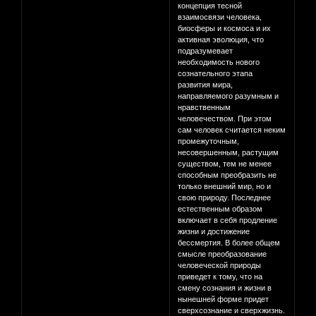
концепция тесной
взаимосвязи человека,
биосферы и космоса и их
активная эволюция, что
подразумевает
необходимость нового
сознательного этапа
развития мира,
направляемого разумным и
нравственным
человечеством. При этом
сам человек считается неким
промежуточным,
несовершенным, растущим
существом, тем не менее
способным преобразить не
только внешний мир, но и
свою природу. Последнее
естественным образом
включает в себя продление
жизни и достижение
бессмертия. В более общем
смысле преобразование
человеческой природы
приведет к тому, что на
смену сознания и жизни в
нынешней форме придет
сверхсознание и сверхжизнь.