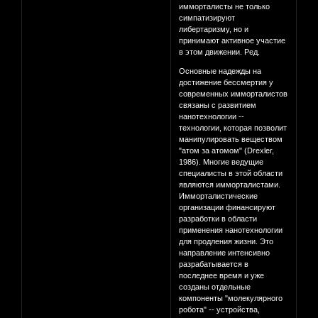
имморталисты не только
симпатизируют
либертаризму, но и
принимают активное участие
в этом движении. Ред.
Основные надежды на
достижение бессмертия у
современных имморталистов
связаны с развитием
нанотехнологии --
технологии, которая позволит
манипулировать веществом
"атом за атомом" (Drexler,
1986). Многие ведущие
специалисты в этой области
являются имморталистами.
Имморталистические
организации финансируют
разработки в области
применения нанотехнологии
для продления жизни. Это
направление интенсивно
разрабатывается в
последнее время и уже
созданы отдельные
компоненты "молекулярного
робота" -- устройства,