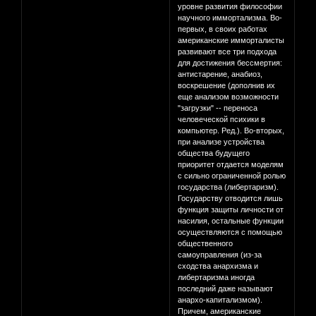
уровне развития философии
научного иммортализма. Во-
первых, в своих работах
американские имморталисты
развивают все три подхода
для достижения бессмертия:
антистарение, анабиоз,
воскрешение (дополнив их
еще анализом возможности
"загрузки" -- переноса
человеческой психики в
компьютер. Ред.). Во-вторых,
при анализе устройства
общества будущего
приоритет отдается моделям
с сильно ограниченной ролью
государства (либертаризм).
Государству отводится лишь
функция защиты личности от
насилия, остальные функции
осуществляются с помощью
общественного
самоуправления (из-за
сходства анархизма и
либертаризма иногда
последний даже называют
анархо-капитализмом).
Причем, американские