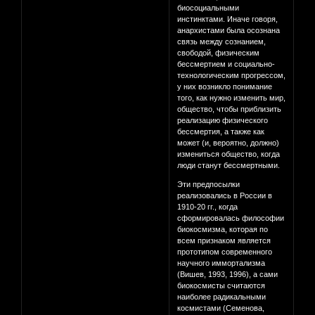
биосоциальными
инстинктами. Иначе говоря,
анархистами была осознана
связь между сознанием,
свободой, физическим
бессмертием и социально-
технологическим прогрессом,
у них возникло понимание
того, как нужно изменить мир,
общество, чтобы приблизить
реализацию физического
бессмертия, а также как
может (и, вероятно, должно)
измениться общество, когда
люди станут бессмертными.
Эти предпосылки
реализовались в России в
1910-20 гг., когда
сформировалась философии
биокосмизма, которая по
всем признаком является
прототипом современного
научного иммортализма
(Вишев, 1993, 1996), а сами
биокосмисты считаются
наиболее радикальными
космистами (Семенова,