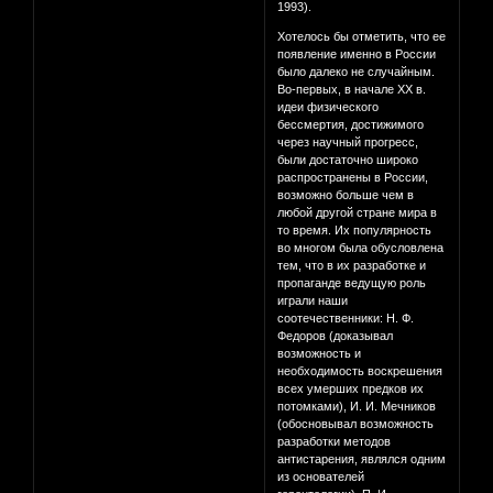
1993).
Хотелось бы отметить, что ее
появление именно в России
было далеко не случайным.
Во-первых, в начале XX в.
идеи физического
бессмертия, достижимого
через научный прогресс,
были достаточно широко
распространены в России,
возможно больше чем в
любой другой стране мира в
то время. Их популярность
во многом была обусловлена
тем, что в их разработке и
пропаганде ведущую роль
играли наши
соотечественники: Н. Ф.
Федоров (доказывал
возможность и
необходимость воскрешения
всех умерших предков их
потомками), И. И. Мечников
(обосновывал возможность
разработки методов
антистарения, являлся одним
из основателей