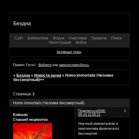
Бездна
Сайт
Библиотека
Форум
Участники
Правила
Поиск
Регистрация
Войти
Активные темы
Привет, Гость!
Войдите
или
зарегистрируйтесь
.
»
Бездна
»
Новости науки
»
Homo immortalis (Человек
бессмертный)>>
Страница:
1
Homo immortalis (Человек бессмертный)
Поделиться
2008-
1
Koleson
05-24 11:05:21
Старший модератор
Научный иммортализм и
перспектива физического
бессмертия