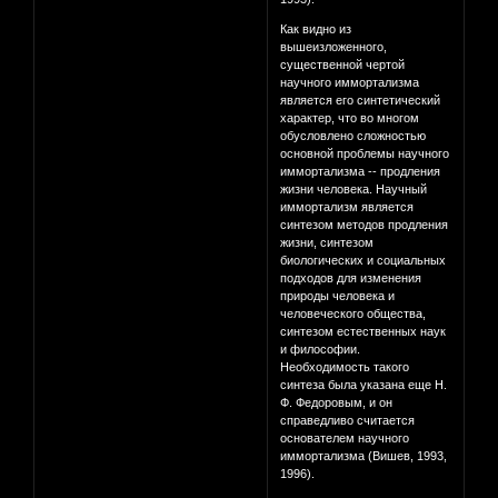
Как видно из
вышеизложенного,
существенной чертой
научного иммортализма
является его синтетический
характер, что во многом
обусловлено сложностью
основной проблемы научного
иммортализма -- продления
жизни человека. Научный
иммортализм является
синтезом методов продления
жизни, синтезом
биологических и социальных
подходов для изменения
природы человека и
человеческого общества,
синтезом естественных наук
и философии.
Необходимость такого
синтеза была указана еще Н.
Ф. Федоровым, и он
справедливо считается
основателем научного
иммортализма (Вишев, 1993,
1996).