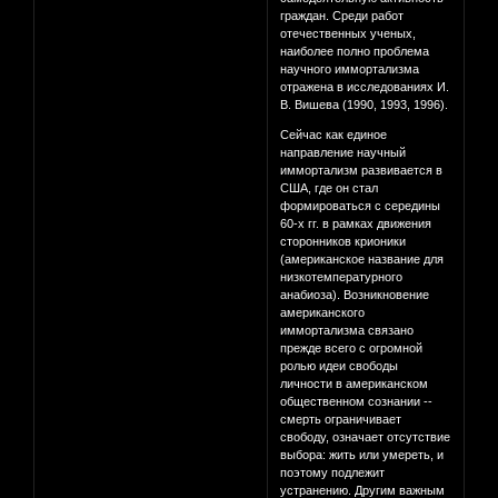
граждан. Среди работ
отечественных ученых,
наиболее полно проблема
научного иммортализма
отражена в исследованиях И.
В. Вишева (1990, 1993, 1996).
Сейчас как единое
направление научный
иммортализм развивается в
США, где он стал
формироваться с середины
60-х гг. в рамках движения
сторонников крионики
(американское название для
низкотемпературного
анабиоза). Возникновение
американского
иммортализма связано
прежде всего с огромной
ролью идеи свободы
личности в американском
общественном сознании --
смерть ограничивает
свободу, означает отсутствие
выбора: жить или умереть, и
поэтому подлежит
устранению. Другим важным