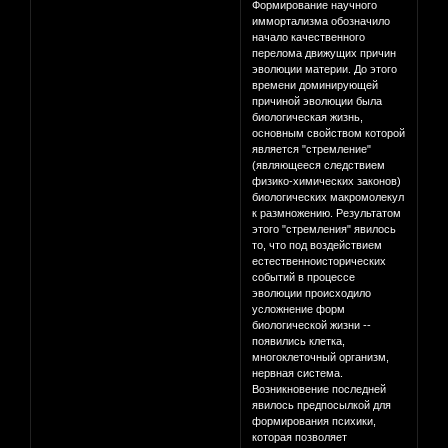
Формирование научного
иммортализма обозначило
начало качественного
перелома движущих причин
эволюции материи. До этого
времени доминирующей
причиной эволюции была
биологическая жизнь,
основным свойством которой
является "стремление"
(являющееся следствием
физико-химических законов)
биологических макромолекул
к размножению. Результатом
этого "стремления" явилось
то, что под воздействием
естественноисторических
событий в процессе
эволюции происходило
усложнение форм
биологической жизни --
появились клетка,
многоклеточный организм,
нервная система.
Возникновение последней
явилось предпосылкой для
формирования психики,
которая позволяет