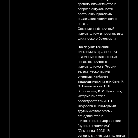
правоту биокосмистов в
вопросе актуальности
постановки проблемы
реализации космического
полета.
Современный научный
иммортализм и перспектива
физического бессмертия
После уничтожения
биокосмизма разработка
отдельных философских
аспектов научного
иммортализма в России
велась несколькими
учеными, наиболее
выдающимися из них были К.
Э. Циолковский, В. И.
Вернадский, В. Ф. Купревич,
которые вместе с
последователями Н. Ф.
Федорова и некоторыми
другими философами
объединяются в
философское направление
"русского космизма"
(Семенова, 1993). Его
основными чертами является