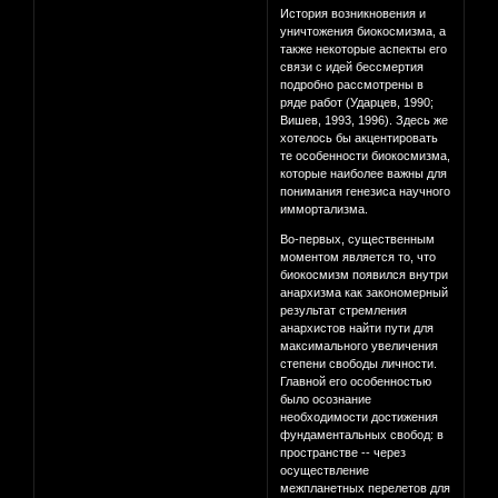
История возникновения и
уничтожения биокосмизма, а
также некоторые аспекты его
связи с идей бессмертия
подробно рассмотрены в
ряде работ (Ударцев, 1990;
Вишев, 1993, 1996). Здесь же
хотелось бы акцентировать
те особенности биокосмизма,
которые наиболее важны для
понимания генезиса научного
иммортализма.
Во-первых, существенным
моментом является то, что
биокосмизм появился внутри
анархизма как закономерный
результат стремления
анархистов найти пути для
максимального увеличения
степени свободы личности.
Главной его особенностью
было осознание
необходимости достижения
фундаментальных свобод: в
пространстве -- через
осуществление
межпланетных перелетов для