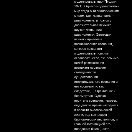
моделировать мир (Пушкин,
1971). Однако моделируемый
мир тогда был биологическим
миром, где главная цель --
размножение, и поэтому
досознательная психика
служит лишь цели
размножения. Эволюция
психики привела к
возникновению сознания,
которое позволяет
моделировать психику,
осознавать себя, т.е. помимо
целей размножения
возникает осознание
самоценности
существования
индивидуального сознания и
его носителя, и, как
следствие, -- стремление к
бессмертию. Однако
носитель сознания, человек,
еще долгое время находился
в области биологической
жизни, под контролем
биологических инстинктов, и
главной мотивацией его
поведения было (часто