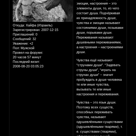
эмоции, настроения – это
элементы души, то, из чего
состоит душа. Подчёркивая
их принадлежность душе,
чувства и эмоции называют
Откуда:
Хайфа (Израиль)
состояниями души, позывами
Зарегистрирован
: 2007-12-15
души, порывами души.
Приглашений:
0
Переживания называют
Сообщений:
32
душевными переживаниями,
Уважение:
+2
а настроения – настроениями
Пол:
Мужской
души.
Провел на форуме:
20 часов 57 минут
Чувства ещё называют
Последний визит:
“струнами души”. “Задевать
2008-08-20 03:05:23
струны души”, “играть на
струнах души” – значит
пробуждать в душе человека
те или иные чувства,
вызывать те или иные
настроения и переживания.
Чувства – это язык души.
Поэтому всех существ,
способных переживать
чувства, называют
одушевлёнными существами
(одушевлёнными тварями), т.
е. существами (тварями),