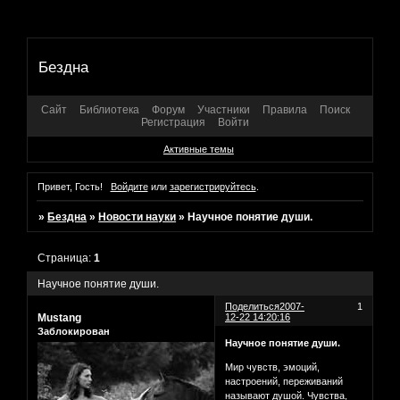
Бездна
Сайт
Библиотека
Форум
Участники
Правила
Поиск
Регистрация
Войти
Активные темы
Привет, Гость!
Войдите
или
зарегистрируйтесь
.
»
Бездна
»
Новости науки
»
Научное понятие души.
Страница:
1
Научное понятие души.
Поделиться
2007-
1
Mustang
12-22 14:20:16
Заблокирован
Научное понятие души.
Мир чувств, эмоций,
настроений, переживаний
называют душой. Чувства,