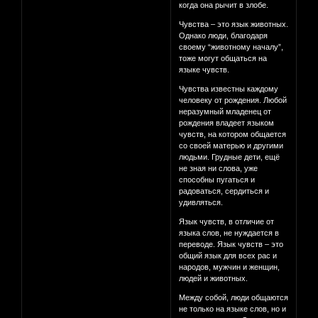
когда она рычит в злобе.
Чувства – это язык животных.
Однако люди, благодаря
своему “животному началу”,
тоже могут общаться на
языке чувств.
Чувства известны каждому
человеку от рождения. Любой
неразумный младенец от
рождения владеет языком
чувств, на котором общается
со своей матерью и другими
людьми. Грудные дети, ещё
не зная ни слова, уже
способны пугаться и
радоваться, сердиться и
удивляться.
Язык чувств, в отличие от
языка слов, не нуждается в
переводе. Язык чувств – это
общий язык для всех рас и
народов, мужчин и женщин,
людей и животных.
Между собой, люди общаются
не только на языке слов, но и