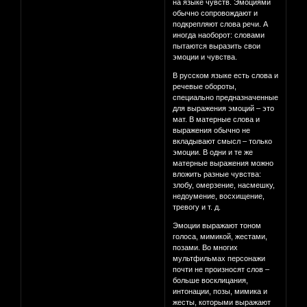
на языке чувств. Эмоциями
обычно сопровождают и
подкрепляют слова речи. А
иногда наоборот: словами
пытаются выразить свои
эмоции и чувства.
В русском языке есть слова и
речевые обороты,
специально предназначенные
для выражения эмоций – это
мат. В матерные слова и
выражения обычно не
вкладывают смысл – только
эмоции. В одни и те же
матерные выражения можно
вложить разные чувства:
злобу, омерзение, насмешку,
недоумение, восхищение,
тревогу и т. д.
Эмоции выражают тоном
голоса, мимикой, жестами,
позами. Во многих
мультфильмах персонажи
почти не произносят слов –
больше восклицания,
интонации, позы, мимика и
жесты, которыми выражают