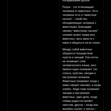
обладающими душой.
Разум - это отличающее
человека от животных. Но в
человеке есть и “животное
начало” – свойство,
объединяющее человека с
животными. Благодаря
своему “животному началу”
человек может приручать
животных, жить вместе с
ними и общаться на их языке.
Между собой животные
общаются посредством
чувств и эмоций. Они почти
не понимают слов
человеческого языка, зато
превосходно понимают тон
голоса, чувства, эмоции и
настроения человека.
Животные понимают, когда с
ними говорят ласково, а когда
злобно. Люди тоже понимают
эмоции и настроения
животных: одно дело, когда
собака радостно виляет
хвостом, другое – когда она
жалобно скулит, и третье –