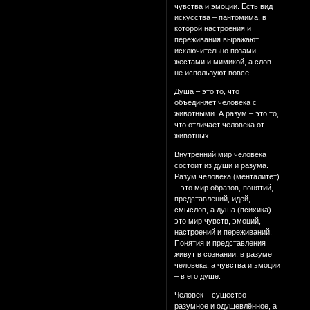
чувства и эмоции. Есть вид
искусства – пантомима, в
которой настроения и
переживания выражают
исключительно позами,
жестами и мимикой, а слов
не используют вовсе.
Душа – это то, что
объединяет человека с
животными. А разум – это то,
что отличает человека от
животных.
Внутренний мир человека
состоит из души и разума.
Разум человека (менталитет)
– это мир образов, понятий,
представлений, идей,
смыслов, а душа (психика) –
это мир чувств, эмоций,
настроений и переживаний.
Понятия и представления
живут в сознании, в разуме
человека, а чувства и эмоции
– в его душе.
Человек – существо
разумное и одушевлённое, а