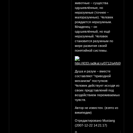
животные – существа
одушевлённые, но
неразумные (точнее –
малоразумные). Человек
рождается неразумным.
Младенец – он
одушевлённый, но ещё
неразумный. Человек
становится разумным по
мере развития своей
понятийной системы.
Душа и разум – вместе
составляют “приводной
механизм” поступков:
Человек действует исходя из
своих представлений под
воздействием переживаемых
чувств.
Автор не известен. (взято из
википедии)
Отредактировано Mustang
(2007-12-22 14:21:17)
0