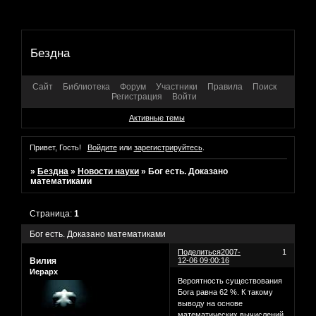
Бездна
Сайт
Библиотека
Форум
Участники
Правила
Поиск
Регистрация
Войти
Активные темы
Привет, Гость!
Войдите
или
зарегистрируйтесь
.
»
Бездна
»
Новости науки
»
Бог есть. Доказано
математиками
Страница:
1
Бог есть. Доказано математиками
Поделиться
2007-
1
Вилия
12-06 09:00:16
Иерарх
Вероятность существования
Бога равна 62 %. К такому
выводу на основе
математических вычислений