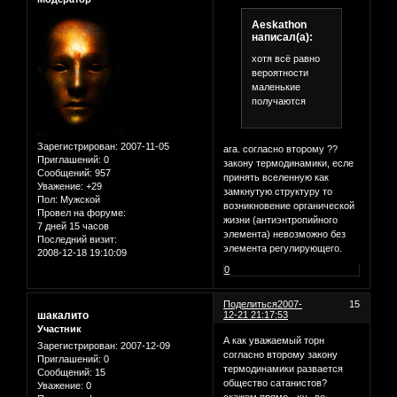
Aeskathon
написал(а):
хотя всё равно
вероятности
маленькие
получаются
Зарегистрирован
: 2007-11-05
ага. согласно второму ??
Приглашений:
0
закону термодинамики, есле
Сообщений:
957
принять вселенную как
Уважение:
+29
замкнутую структуру то
Пол:
Мужской
возникновение органической
Провел на форуме:
жизни (антиэнтропийного
7 дней 15 часов
элемента) невозможно без
Последний визит:
элемента регулирующего.
2008-12-18 19:10:09
0
Поделиться
2007-
15
шакалито
12-21 21:17:53
Участник
А как уважаемый торн
Зарегистрирован
: 2007-12-09
согласно второму закону
Приглашений:
0
термодинамики развается
Сообщений:
15
общество сатанистов?
Уважение:
0