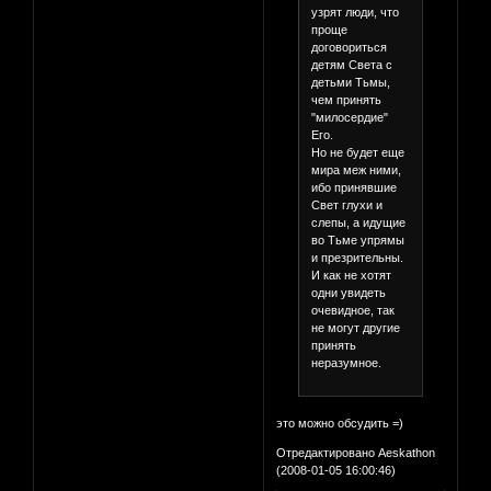
узрят люди, что
проще
договориться
детям Света с
детьми Тьмы,
чем принять
"милосердие"
Его.
Но не будет еще
мира меж ними,
ибо принявшие
Свет глухи и
слепы, а идущие
во Тьме упрямы
и презрительны.
И как не хотят
одни увидеть
очевидное, так
не могут другие
принять
неразумное.
это можно обсудить =)
Отредактировано Aeskathon
(2008-01-05 16:00:46)