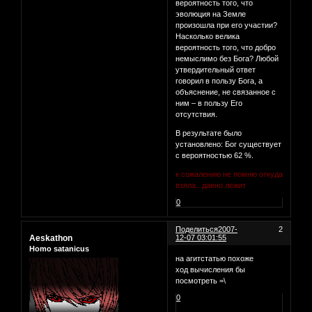
вероятность того, что
эволюция на Земле
произошла при его участии?
Насколько велика
вероятность того, что добро
немыслимо без Бога? Любой
утвердительный ответ
говорил в пользу Бога, а
объяснение, не связанное с
ним – в пользу Его
отсутствия.
В результате было
установлено: Бог существует
с вероятностью 62 %.
к сожалению не помню откуда
взяла.. давно лежит
0
Поделиться
2007-
2
Aeskathon
12-07 03:01:55
Homo satanicus
на агитстатью похоже
ход вычисления бы
посмотреть =\
0