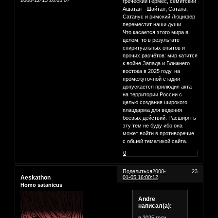
2008-12-13 20:05:07
греческий Гермес, семитский
Ашатан - Шайтан, Сатана,
Сатанус и римский Люцифер
переместит наши души.
Что касается этого мира в
целом, то в результате
спиритуальных опытов и
прочих расчётов: мир катится
к войне Запада и Ближнего
востока в 2025 году. на
промежуточной стадии
допускается прилюдия акта
на территории России с
целью создания широкого
плацдарма для ведения
боевых действий. Расширять
эту тем не буду ибо она
может войти в противоречие
с общей тематикой сайта.
0
Поделиться
2008-
23
Aeskathon
01-05 16:00:12
Homo satanicus
Andre
написал(а):
в 2025 году