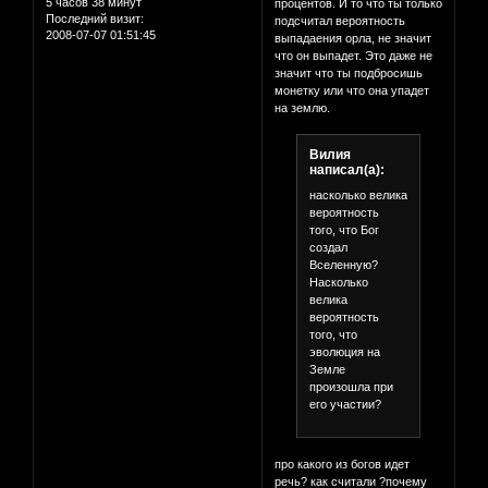
5 часов 38 минут
процентов. И то что ты только
Последний визит:
подсчитал вероятность
2008-07-07 01:51:45
выпадаения орла, не значит
что он выпадет. Это даже не
значит что ты подбросишь
монетку или что она упадет
на землю.
Вилия
написал(а):
насколько велика
вероятность
того, что Бог
создал
Вселенную?
Насколько
велика
вероятность
того, что
эволюция на
Земле
произошла при
его участии?
про какого из богов идет
речь? как считали ?почему