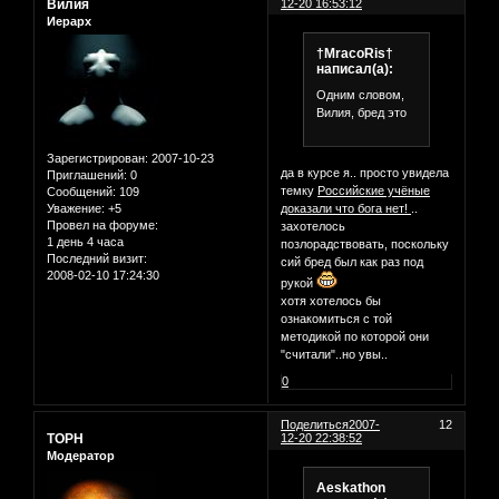
Вилия
12-20 16:53:12
Иерарх
†MracoRis†
написал(а):
Одним словом,
Вилия, бред это
Зарегистрирован
: 2007-10-23
да в курсе я.. просто увидела
Приглашений:
0
темку
Российские учёные
Сообщений:
109
Уважение:
+5
доказали что бога нет!
..
Провел на форуме:
захотелось
1 день 4 часа
позлорадствовать, поскольку
Последний визит:
сий бред был как раз под
2008-02-10 17:24:30
рукой
хотя хотелось бы
ознакомиться с той
методикой по которой они
"считали"..но увы..
0
Поделиться
2007-
12
ТОРН
12-20 22:38:52
Модератор
Aeskathon