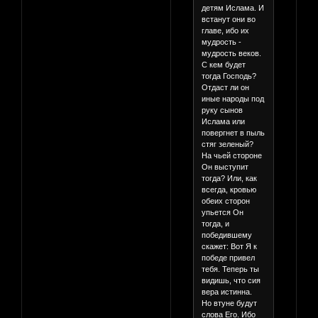
детям Ислама. И
встанут они во
главе, ибо их
мудрость -
мудрость веков.
С кем будет
тогда Господь?
Отдаст ли он
иные народы под
руку сынов
Ислама или
повергнет в пыль
стяг зеленый?
На чьей стороне
Он выступит
тогда? Или, как
всегда, кровью
обеих сторон
упьется Он
тогда, и
победившему
скажет: Вот Я к
победе привел
тебя. Теперь ты
видишь, что сия
вера истинна.
Но втуне будут
слова Его. Ибо