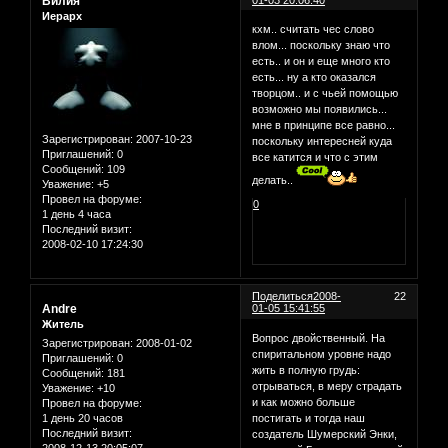
Вилия
Иерарх
кхм.. считать чес слово
влом... поскольку знаю что
есть.. и он и еще много кто
есть... ну а кто оказался
творцом.. и с чьей помощью
возможно мы появились...
мне в принципе все равно...
Зарегистрирован
: 2007-10-23
поскольку интересней куда
Приглашений:
0
все катится и что с этим
Сообщений:
109
делать..
Уважение:
+5
Провел на форуме:
0
1 день 4 часа
Последний визит:
2008-02-10 17:24:30
Поделиться
2008-
22
Andre
01-05 15:41:55
Житель
Вопрос двойственный. На
Зарегистрирован
: 2008-01-02
спиритальном уровне надо
Приглашений:
0
жить в полную грудь:
Сообщений:
181
отрываться, в меру страдать
Уважение:
+10
и как можно больше
Провел на форуме:
постигать и тогда наш
1 день 20 часов
Последний визит:
создатель Шумерский Энки,