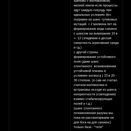
хреново с математикой)
жизней земли есле процессы
идут каждую секунду при
идеальных условиях без
поправки на шанс тупиковых
мутаций. + 2 милиона лет на
формирование вида сапиенс
с шансом на вымерание 10 в
+- 12 (эпидемии и деская
смертность агресивная среда
и тд.)
с другой строны
формирование устойчивого
поля (даже шанс
спонтанного возникновения
устойчивой плазмы в
условиях космоса ) 10 в 20 -
30 степени. (я сам не считал.
считали математики и
астраномы исходя из шанса
когерентности (совподения)
взаимо стабилизирующих
полей и т.д.)
(шанс спонтанного
позникновения разума мы
пока не рассматирваем ни
для бога ни для сапиенс)
только база - "тело"