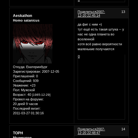
Поделиться
2007-
13
Aeskathon
12-20 22:45:14
Homo satanicus
да фиг с ним =)
тут ещё есть такая штука -- у
нас не одна планета во
вселенной
хотя всё равно вероятности
маленькие получаются
0
Откуда:
Екатеринбург
Зарегистрирован
: 2007-12-05
Приглашений:
0
Сообщений:
939
Уважение:
+23
Пол:
Мужской
Возраст:
40
[1985-12-29]
Провел на форуме:
20 дней 9 часов
Последний визит:
2011-03-27 01:30:16
Поделиться
2007-
14
ТОРН
12-20 22:48:47
Модератор