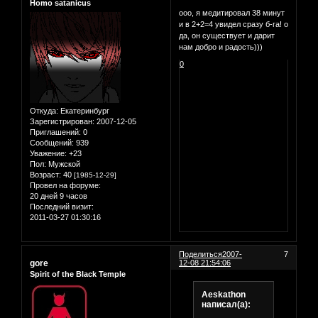
Homo satanicus
ооо, я медитировал 38 минут
и в 2+2=4 увидел сразу б-га! о
да, он существует и дарит
нам добро и радость)))
0
Откуда:
Екатеринбург
Зарегистрирован
: 2007-12-05
Приглашений:
0
Сообщений:
939
Уважение:
+23
Пол:
Мужской
Возраст:
40
[1985-12-29]
Провел на форуме:
20 дней 9 часов
Последний визит:
2011-03-27 01:30:16
Поделиться
2007-
7
gore
12-08 21:54:06
Spirit of the Black Temple
Aeskathon
написал(а):