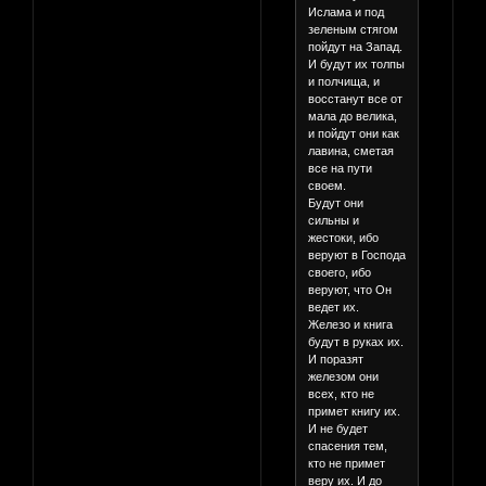
Ислама и под
зеленым стягом
пойдут на Запад.
И будут их толпы
и полчища, и
восстанут все от
мала до велика,
и пойдут они как
лавина, сметая
все на пути
своем.
Будут они
сильны и
жестоки, ибо
веруют в Господа
своего, ибо
веруют, что Он
ведет их.
Железо и книга
будут в руках их.
И поразят
железом они
всех, кто не
примет книгу их.
И не будет
спасения тем,
кто не примет
веру их. И до