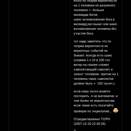
итого по теории вероятности
на 1 человека не разумного
положено +- больше
милиарда богов.
шанс возникновения бога в
милиард раз выше чем шанс
возникновения человека без
участия бога.
тут надо заметить что по
теории вероятности не
вероятных событий не
бывает. всегда есть шанс
(скажем 1 к 10 в 100 что
ветер на свалке сложит
самолетающий самолет и
зальет топливом. притом на 1
человека таких самолетов
должно быть +- 100 тысяч.)
есле кому охото можете
поспорить. я не математик. и
тем более не вероятносник.
есле такие есть поситайте.
проверю по энциклопии...
Отредактировано ТОРН
(2007-12-20 22:40:26)
0