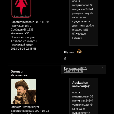
ооо, я
медитировал 38
минут и в 2+2=4
увидел сразу б-
га! о да, он
существует и
Зарегистрирован
: 2007-11-29
дарит нам добро
Приглашений:
0
и радость)))
Сообщений:
1335
Уважение:
+38
0( Хорошо |
Провел на форуме:
Плохо )
17 часов 22 минуты
Последний визит:
2013-04-04 02:45:58
Шутник...
0
Поделиться
2007-
8
Dимиург
12-08 22:03:30
Интеллигент
Aeskathon
написал(а):
ооо, я
медитировал 38
минут и в 2+2=4
увидел сразу б-
Откуда:
Екатеринбург
га! о да, он
Зарегистрирован
: 2007-10-23
существует и