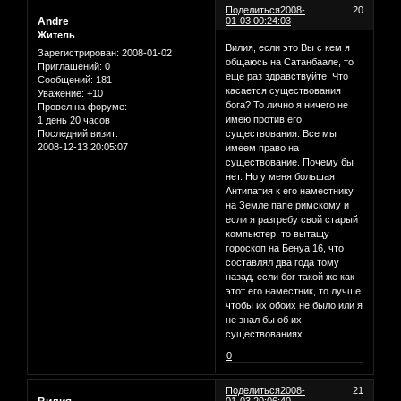
Поделиться
2008-
20
Andre
01-03 00:24:03
Житель
Вилия, если это Вы с кем я
Зарегистрирован
: 2008-01-02
общаюсь на Сатанбаале, то
Приглашений:
0
ещё раз здравствуйте. Что
Сообщений:
181
касается существования
Уважение:
+10
бога? То лично я ничего не
Провел на форуме:
имею против его
1 день 20 часов
Последний визит:
существования. Все мы
2008-12-13 20:05:07
имеем право на
существование. Почему бы
нет. Но у меня большая
Антипатия к его наместнику
на Земле папе римскому и
если я разгребу свой старый
компьютер, то вытащу
гороскоп на Бенуа 16, что
составлял два года тому
назад, если бог такой же как
этот его наместник, то лучше
чтобы их обоих не было или я
не знал бы об их
существованиях.
0
Поделиться
2008-
21
01-03 20:06:40