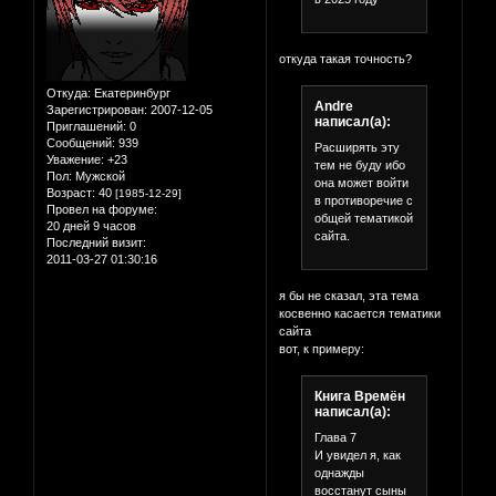
откуда такая точность?
Откуда:
Екатеринбург
Andre
Зарегистрирован
: 2007-12-05
написал(а):
Приглашений:
0
Сообщений:
939
Расширять эту
Уважение:
+23
тем не буду ибо
Пол:
Мужской
она может войти
Возраст:
40
[1985-12-29]
в противоречие с
Провел на форуме:
общей тематикой
20 дней 9 часов
сайта.
Последний визит:
2011-03-27 01:30:16
я бы не сказал, эта тема
косвенно касается тематики
сайта
вот, к примеру:
Книга Времён
написал(а):
Глава 7
И увидел я, как
однажды
восстанут сыны