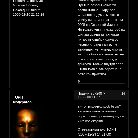
скажем прямо - ху...во.
Провел на форуме:
Пустые базары какие то
5 часов 17 минут
Последний визит:
беспонтовые. Тьфу бля.
2008-02-28 22:20:14
Страшно подумать, кого я
увижу на сатан фэсте летом
2008 на Северной Ладоге...
Не только уши и глаза, всё на
фиг заворачивается когда
читаю льющийся флуд со
чёрных странц сайта. Нет
движения. нет жизни, ни хуя
нет !!! (к блэк металам это не
относится, у них всенгда
движуха, только внутри себя
- типа туда сюда обратно- о
боже как приятно)
0
Поделиться
2007-
16
ТОРН
12-22 00:14:37
Модератор
а что ты шочеш шоб было?
жареные котики? вполне
нормальная пропоганда идей
и их обсуждение...
Отредактировано ТОРН
(2007-12-23 14:21:00)