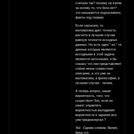
считали так? почему не взяли
за основу то, что бога нет?
это называется подтаскивать
факты под теорию.
Если серъезно, то
математика дает точность
расчета в лучшем случае
равную точности исходных
данных. Но есть одно " но " те
данные которые являются
исходными в этой задаче
являются неточными, я бы
сказал, что они представляют
собою некое словестное
описание, а это уже не
математика, а философия, в
лучшем случае - логика.
А теперь вопрос, какая
вероятность, того, что
существует Бог, если он
умеет управлять
вероятностью выпадания
вероятности и заранее все
уже предначертал ?
ЗЫ : Одним словом, Вилия,
бред это