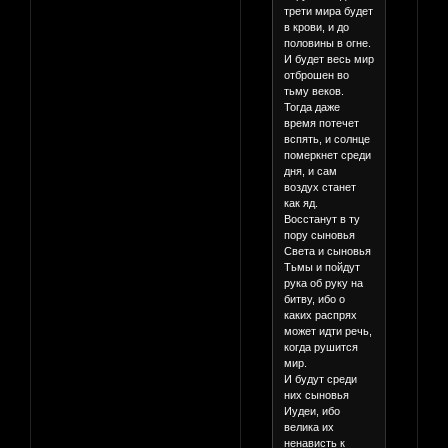
трети мира будет
в крови, и до
половины в огне.
И будет весь мир
отброшен во
тьму веков.
Тогда даже
время потечет
вспять, и солнце
померкнет среди
дня, и сам
воздух станет
как яд.
Восстанут в ту
пору сыновья
Света и сыновья
Тьмы и пойдут
рука об руку на
битву, ибо о
каких распрях
может идти речь,
когда рушится
мир.
И будут среди
них сыновья
Иудеи, ибо
велика их
ненависть к