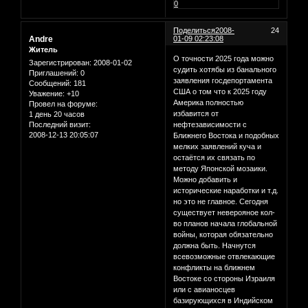
0
Поделиться
2008-
24
Andre
01-09 02:23:08
Житель
О точности 2025 года можно
Зарегистрирован
: 2008-01-02
судить хотябы из банального
Приглашений:
0
заявления госдепортамента
Сообщений:
181
США о том что к 2025 году
Уважение:
+10
Америка полностью
Провел на форуме:
избавится от
1 день 20 часов
Последний визит:
нефтезависимости с
2008-12-13 20:05:07
Ближнего Востока и подобных
мелких заявлений куча и
остаётся их связать по
методу Японской мозаики.
Можно добавить и
исторические наработки и т.д.
но это не главное. Сегодня
существует неверояное кол-
во планов начала глобальной
войны, которая обязательно
должна быть. Начнутся
всевозможные отвлекающие
конфликты на ближнем
Востоке со стороны Израиля
или с авианосцев
базирующихся в Индийском