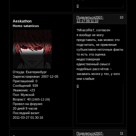
0
Поделиться
2007-
10
Aeskathon
12-17 09:11:10
Homo satanicus
†MracoRis†, согласен
я вообще не могу
представить, как можно это
подсчитать, не привлекая
субъективно-неточные факты
то есть эта оценка
недостоверная
единственный смысл
подобных рассчётов --
Откуда:
Екатеринбург
захавать мозги у тех, у кого
Зарегистрирован
: 2007-12-05
они слабые
Приглашений:
0
Сообщений:
939
0
Уважение:
+23
Пол:
Мужской
Возраст:
40
[1985-12-29]
Провел на форуме:
20 дней 9 часов
Последний визит:
2011-03-27 01:30:16
Поделиться
2007-
11