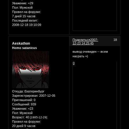
Уважение:
+29
Пол:
Мужской
Провел на форуме:
7 дней 15 часов
Последний визит:
2008-12-18 19:10:09
Поделиться
2007-
18
Aeskathon
12-23 14:25:45
Homo satanicus
вывод очевиден -- всем
насрать =)
0
Откуда:
Екатеринбург
Зарегистрирован
: 2007-12-05
Приглашений:
0
Сообщений:
939
Уважение:
+23
Пол:
Мужской
Возраст:
40
[1985-12-29]
Провел на форуме:
20 дней 9 часов