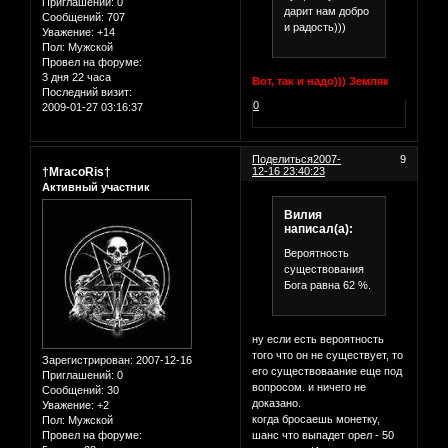
Приглашений:
0
дарит нам добро
Сообщений:
707
и радость)))
Уважение:
+14
Пол:
Мужской
Провел на форуме:
3 дня 22 часа
Вот, так и надо))) Земляк
Последний визит:
0
2009-01-27 03:16:37
Поделиться
2007-
9
†MracoRis†
12-16 23:40:23
Активный участник
Вилия
написал(а):
Вероятность
существования
Бога равна 62 %.
ну если есть вероятность
того что он не существует, то
Зарегистрирован
: 2007-12-16
его существоваание еще под
Приглашений:
0
вопросом. и ничего не
Сообщений:
30
доказано.
Уважение:
+2
когда бросаешь монетку,
Пол:
Мужской
Провел на форуме:
шанс что выпадет орел - 50