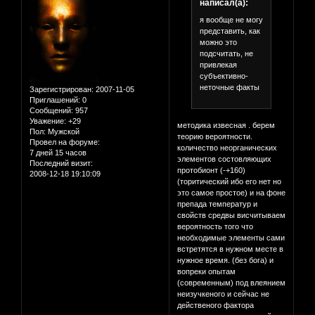
написал(а):
я вообще не могу
представить, как
можно это
подсчитать, не
привлекая
субъективно-
неточные факты
Зарегистрирован
: 2007-11-05
Приглашений:
0
Сообщений:
957
Уважение:
+29
методика извесная . берем
Пол:
Мужской
теорию вероятности.
Провел на форуме:
количество неорганических
7 дней 15 часов
элементов состовляющих
Последний визит:
протобионт (-+160)
2008-12-18 19:10:09
(торитический ибо его нет но
это самое простое) и на фоне
препада температур и
свойств средвы висчитываем
вероятность того что
необходимые элементы сами
встретятся в нужном месте в
нужное время. (без бога) и
вопреки опытам
(современным) под влеянием
неизучкеного и сейчас не
действеного фактора