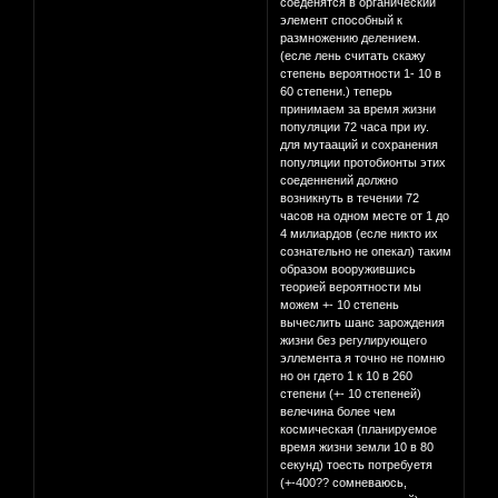
соеденятся в органическйи
элемент способный к
размножению делением.
(есле лень считать скажу
степень вероятности 1- 10 в
60 степени.) теперь
принимаем за время жизни
популяции 72 часа при иу.
для мутааций и сохранения
популяции протобионты этих
соеденнений должно
возникнуть в течении 72
часов на одном месте от 1 до
4 милиардов (есле никто их
сознательно не опекал) таким
образом вооружившись
теорией вероятности мы
можем +- 10 степень
вычеслить шанс зарождения
жизни без регулирующего
эллемента я точно не помню
но он гдето 1 к 10 в 260
степени (+- 10 степеней)
велечина более чем
космическая (планируемое
время жизни земли 10 в 80
секунд) тоесть потребуетя
(+-400?? сомневаюсь,