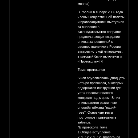
мозга»).
В России в январе 2006 года
члены Общественной палаты
и правозащитники выступили
за внесение в
законодательство поправок,
предполагающих создание
списка запрещенной к
распространению в России
экстремистской литературы,
в который были включены и
«Протоколы».[7]
Темы протоколов
Были опубликованы двадцать
четыре протокола, в которых
содержатся инструкции для
установления полного
контроля над миром. В них
описываются различные
способы обмана "наций-
гоев". Основные темы
протоколов приведены в
таблице:
№ протокола Тема
1 Общее вступление.
2, 9, 12 2, 9, 12 Пропаганда