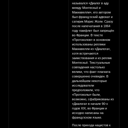
назывался «Диалог в аду
между Монтескьё и
Макиавелли», его автором
был французский адвокат и
сатирик Морис Жоли. Сразу
после напечатания в 1864
году памфлет был запрещён
во Франции. В тексте
«Протоколов» в основном
использованы реплики
Макиавелли из «Диалога»,
хотя встречаются
заимствования и из реплик
Монтескьё. Текстуальные
совпадения настолько
велики, что факт плагиата
совершенно очевиден. В
дальнейшем некоторые
исследователи
предположили, что
«Протоколы» были,
возможно, сфабрикованы из
«Диалога» в начале 90-х
годов XIX, во Франции и
исходно написаны на
французском языке.
После прихода нацистов к