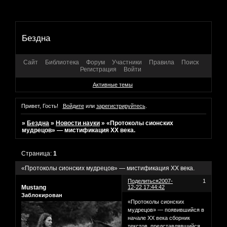
Бездна
Сайт
Библиотека
Форум
Участники
Правила
Поиск
Регистрация
Войти
Активные темы
Привет, Гость!
Войдите
или
зарегистрируйтесь
.
»
Бездна
»
Новости науки
»
«Протоколы сионских
мудрецов» — мистификация XX века.
Страница:
1
«Протоколы сионских мудрецов» — мистификация XX века.
Поделиться
2007-
1
Mustang
12-22 17:44:42
Заблокирован
«Протоколы сионских
мудрецов» — появившийся в
начале XX века сборник
текстов, представлявшийся