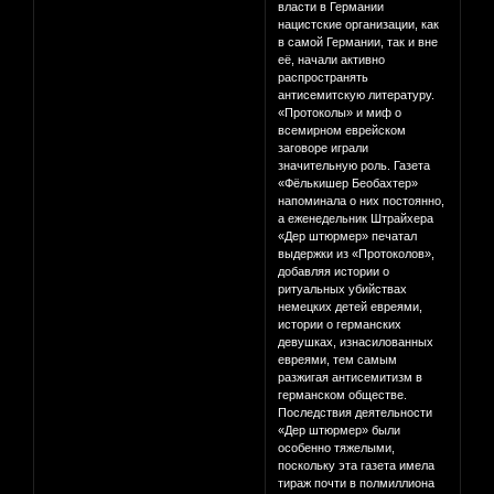
власти в Германии
нацистские организации, как
в самой Германии, так и вне
её, начали активно
распространять
антисемитскую литературу.
«Протоколы» и миф о
всемирном еврейском
заговоре играли
значительную роль. Газета
«Фёлькишер Беобахтер»
напоминала о них постоянно,
а еженедельник Штрайхера
«Дер штюрмер» печатал
выдержки из «Протоколов»,
добавляя истории о
ритуальных убийствах
немецких детей евреями,
истории о германских
девушках, изнасилованных
евреями, тем самым
разжигая антисемитизм в
германском обществе.
Последствия деятельности
«Дер штюрмер» были
особенно тяжелыми,
поскольку эта газета имела
тираж почти в полмиллиона