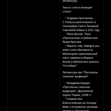
литературы
Тексты сопутствующие
статье:
* Издание протоколов
С.Нилуса,напечатанного в
типографии Свято-Троицкой
Сергиевой Лавры в 1911 году
* Яков Кротов. Текст
«Протоколов» в библиотеке
Якова Кротова
* Maurice Joly. Dialogue aux
enfers entre Machiavel et
Montesquieu (оригинальный
текст памфлета Мориса
Жоли) в Библиотеке проекта
"Гутенберг"
Литература про "Протоколы
сионских мудрецов"
* Владимир Бурцев.
«Протоколы сионских
мудрецов». Доказанный
подлог Париж, (1938 г.)
* Норман Кон.
Благословение на геноцид:
Миф о всемирном заговоре
евреев и «Протоколы