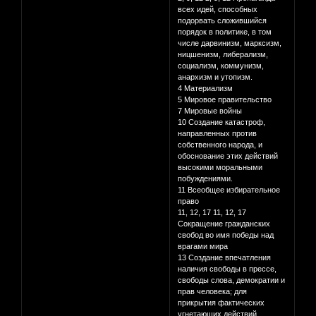
всех идей, способных
подорвать сложившийся
порядок в политике, в том
числе дарвинизм, марксизм,
ницшенизм, либерализм,
социализм, коммунизм,
анархизм и утопизм.
4 Материализм
5 Мировое правительство
7 Мировые войны
10 Создание катастроф,
направленных против
собственного народа, и
обоснование этих действий
высокими моральными
побуждениями.
11 Всеобщее избирательное
право
11, 12, 17 11, 12, 17
Сокращение гражданских
свобод во имя победы над
врагами мира
13 Создание впечатления
наличия свободы в прессе,
свободы слова, демократии и
прав человека; для
прикрытия фактических
угнетающих действий