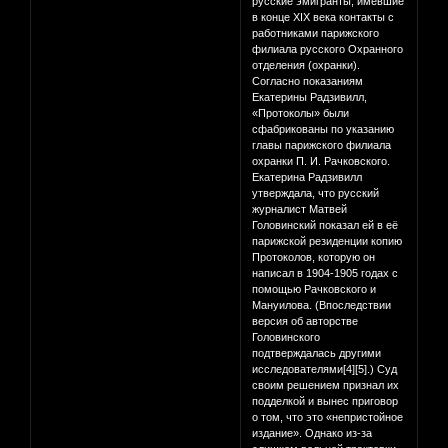
русские эмигранты, имевшие
в конце XIX века контакты с
работниками парижского
филиала русского Охранного
отделения (охранки).
Согласно показаниям
Екатерины Радзивилл,
«Протоколы» были
сфабрикованы по указанию
главы парижского филиала
охранки П. И. Рачковского.
Екатерина Радзивилл
утверждала, что русский
журналист Матвей
Головинский показал ей в её
парижской резиденции копию
Протоколов, которую он
написал в 1904-1905 годах с
помощью Рачковского и
Мануилова. (Впоследствии
версия об авторстве
Головинского
подтверждалась другими
исследователями[4][5].) Суд
своим решением признал их
подделкой и вынес приговор
о том, что это «непристойное
издание». Однако из-за