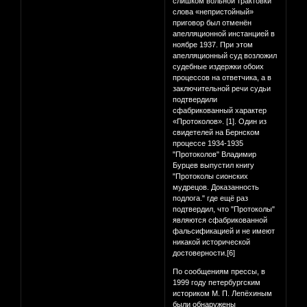
слишком вольной трактовки
слова «непристойный»
приговор был отменён
апелляционной инстанцией в
ноябре 1937. При этом
апелляционный суд возложил
судебные издержки обоих
процессов на ответчика, а в
заключительной речи судьи
подтвердили
сфабрикованный характер
«Протоколов». [1]. Один из
свидетелей на Бернском
процессе 1934-1935
"Протоколов" Владимир
Бурцев выпустил книгу
"Протоколы сионских
мудрецов. Доказанность
подлога." где ещё раз
подтвердил, что "Протоколы"
являются сфабрикованной
фальсификацией и не имеют
никакой исторической
достоверности.[6]
По сообщениям прессы, в
1999 году петербургским
историком М. П. Лепёхиным
были обнаружены