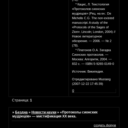
* Кацис, Л. Текстология
«Протоколов сионских
мудрецов» (Рец. на кн.: De
Michelis C.G. The non-existed
manuscript: A study of the
«Protocols of the Sages of
Zion». Lincoln; London, 2004) //
Новое литературное
обозрение. — 2006. — № 2
(78).
* Платонов О.А. Загадка
Сионских протоколов. —
Москва: Алгоритм, 2004. —
832 с. — ISBN 5-9265-0149-0
Источник: Википедия.
Отредактировано Mustang
(2007-12-22 17:45:39)
0
Страница:
1
»
Бездна
»
Новости науки
»
«Протоколы сионских
мудрецов» — мистификация XX века.
создать форум