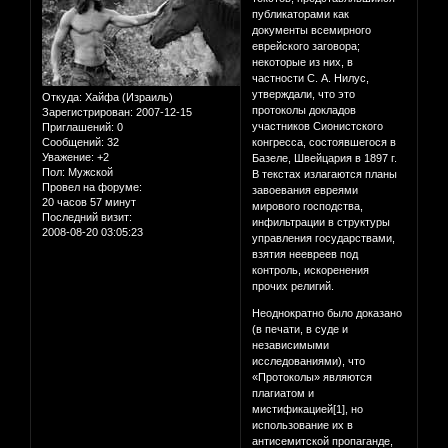
публикаторами как
документы всемирного
еврейского заговора;
некоторые из них, в
частности С. А. Нилус,
утверждали, что это
Откуда:
Хайфа (Израиль)
протоколы докладов
Зарегистрирован
: 2007-12-15
участников Сионистского
Приглашений:
0
Сообщений:
32
конгресса, состоявшегося в
Уважение:
+2
Базеле, Швейцария в 1897 г.
Пол:
Мужской
В текстах излагаются планы
Провел на форуме:
завоевания евреями
20 часов 57 минут
мирового господства,
Последний визит:
инфильтрации в структуры
2008-08-20 03:05:23
управления государствами,
взятия неевреев под
контроль, искоренения
прочих религий.
Неоднократно было доказано
(в печати, в суде и
независимыми
исследованиями), что
«Протоколы» являются
плагиатом и
мистификацией[1], но
использование их в
антисемитской пропаганде,