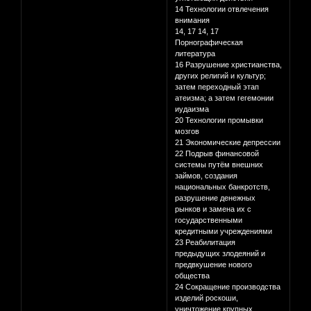
14 Технологии отвлечения
внимания
14, 17 14, 17
Порнографическая
литература
16 Разрушение христианства,
других религий и культур;
затем переходный этап
атеизма; а затем гегемонии
иудаизма
20 Технологии промывки
мозгов
21 Экономические депрессии
22 Подрыв финансовой
системы путём внешних
займов, создания
национальных банкротств,
разрушение денежных
рынков и замена их с
государственными
кредитными учреждениями
23 Реабилитация
предыдущих злодеяний и
предвкушение нового
общества
24 Сокращение производства
изделий роскоши,
уничтожение крупных