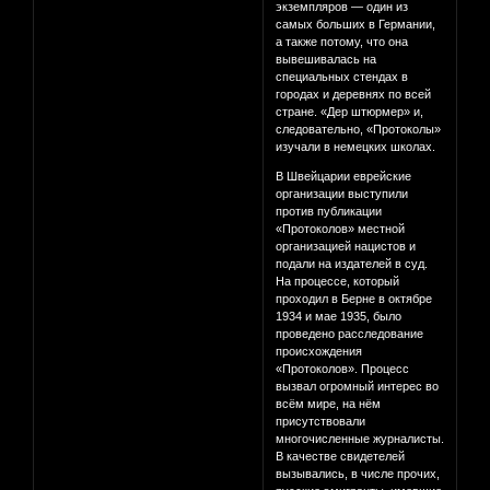
экземпляров — один из
самых больших в Германии,
а также потому, что она
вывешивалась на
специальных стендах в
городах и деревнях по всей
стране. «Дер штюрмер» и,
следовательно, «Протоколы»
изучали в немецких школах.
В Швейцарии еврейские
организации выступили
против публикации
«Протоколов» местной
организацией нацистов и
подали на издателей в суд.
На процессе, который
проходил в Берне в октябре
1934 и мае 1935, было
проведено расследование
происхождения
«Протоколов». Процесс
вызвал огромный интерес во
всём мире, на нём
присутствовали
многочисленные журналисты.
В качестве свидетелей
вызывались, в числе прочих,