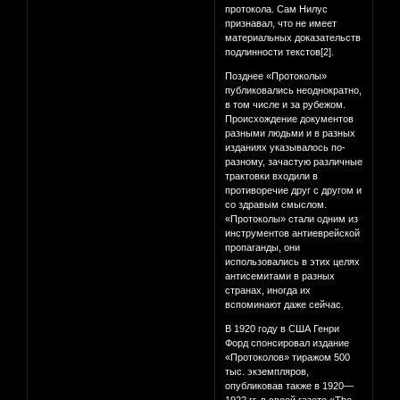
протокола. Сам Нилус
признавал, что не имеет
материальных доказательств
подлинности текстов[2].
Позднее «Протоколы»
публиковались неоднократно,
в том числе и за рубежом.
Происхождение документов
разными людьми и в разных
изданиях указывалось по-
разному, зачастую различные
трактовки входили в
противоречие друг с другом и
со здравым смыслом.
«Протоколы» стали одним из
инструментов антиеврейской
пропаганды, они
использовались в этих целях
антисемитами в разных
странах, иногда их
вспоминают даже сейчас.
В 1920 году в США Генри
Форд спонсировал издание
«Протоколов» тиражом 500
тыс. экземпляров,
опубликовав также в 1920—