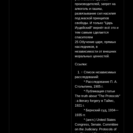
производителей, запрет на
алкоголь и гашиш,
развязывание сил насилия
под маской принципов
свободы. И только "Царь
Иудейский" вернёт всё это и
тем самым сделается
спасителем
25 Обучение царя, прямых
наследников, в
независимости от внешних
моральных ценностей.
Ссылки:
1. ↑ Список независимых
расследований:
* Расследование П. А.
Столыпина, 1905 г.
* Публикация статьи
The truth about "The Protocols"
: a literary forgery в Таймс,
1921 г.
* Бернский суд, 1934—
1935 гг.
* (англ.) United States
Congress, Senate. Committee
on the Judiciary. Protocols of