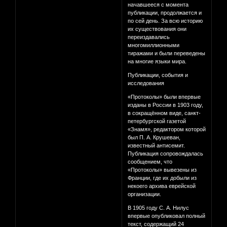
начавшееся с момента
публикации, продолжается и
по сей день. За всю историю
их существования они
переиздавались
многомиллионными
тиражами и были переведены
на многие языки мира.
Публикации, события и
исследования
«Протоколы» были впервые
изданы в России в 1903 году,
в сокращённом виде, санкт-
петербургской газетой
«Знамя», редактором которой
был П. А. Крушеван,
известный антисемит.
Публикация сопровождалась
сообщением, что
«Протоколы» вывезены из
Франции, где их добыли из
некоего архива еврейской
организации.
В 1905 году С. А. Нилус
впервые опубликовал полный
текст, содержащий 24