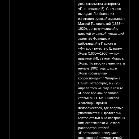
доказательства авторства
«Протоколов»[5]. Согласно
выводам Лепёхина, их
изготовил русский журналист
Матвей Головинский (1865—
1920), сотрудничавший с
царской охранкой, уехавший
затем во Францию и
работавший в Париже в
«Фигаро» вместе с Шарлем
Жоли (1860—1905) — по-
видимому[4], сыном Мориса
Жоли. По версии Лепёхина, в
начале 1902 года Шарль
Жоли побывал как
корреспондент «Фигаро» в
Санкт-Петербурге, а 7 (20)
апреля того же года в газете
«Новое время» появилась
статья М. О. Меньшикова
«Заговоры против
человечества», где впервые
упоминаются «Протоколы»
(автор статьи был настроен к
ним скептически и назвал
распространителей
«Протоколов» «людьми с
повышенной температурой