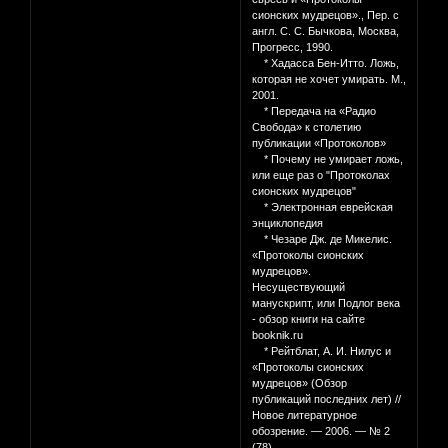
сионских мудрецов»., Пер. с
англ. С. С. Бычкова, Москва,
Прогресс, 1990.
* Хадасса Бен-Итто. Ложь,
которая не хочет умирать. М.,
2001.
* Передача на «Радио
Свобода» к столетию
публикации «Протоколов»
* Почему не умирает ложь,
или еще раз о "Протоколах
сионских мудрецов"
* Электронная еврейская
энциклопедия
* Чезаре Дж. де Микелис.
«Протоколы сионских
мудрецов».
Несуществующий
манускрипт, или Подлог века
- обзор книги на сайте
booknik.ru
* Рейтблат, А. И. Нилус и
«Протоколы сионских
мудрецов» (Обзор
публикаций последних лет) //
Новое литературное
обозрение. — 2006. — № 2
(78).