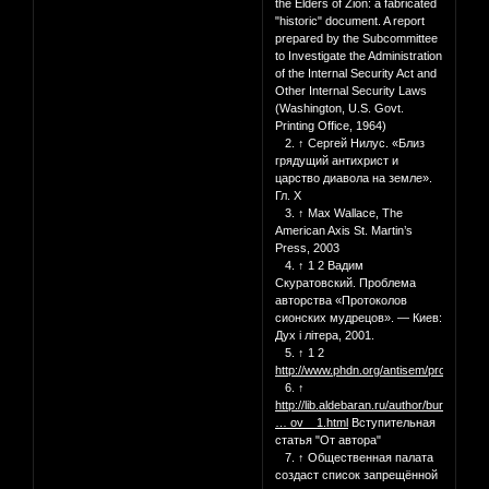
the Elders of Zion: a fabricated
"historic" document. A report
prepared by the Subcommittee
to Investigate the Administration
of the Internal Security Act and
Other Internal Security Laws
(Washington, U.S. Govt.
Printing Office, 1964)
2. ↑ Сергей Нилус. «Близ
грядущий антихрист и
царство диавола на земле».
Гл. Х
3. ↑ Max Wallace, The
American Axis St. Martin’s
Press, 2003
4. ↑ 1 2 Вадим
Скуратовский. Проблема
авторства «Протоколов
сионских мудрецов». — Киев:
Дух і літера, 2001.
5. ↑ 1 2
http://www.phdn.org/antisem/protocoles/
6. ↑
http://lib.aldebaran.ru/author/burcev_v
… ov__1.html
Вступительная
статья "От автора"
7. ↑ Общественная палата
создаст список запрещённой