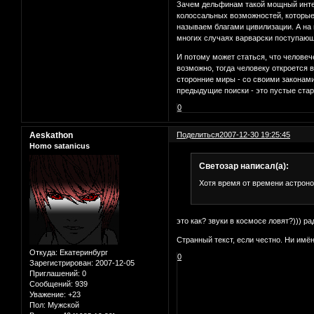
Зачем дельфинам такой мощный интелл
колоссальных возможностей, которые 
называем благами цивилизации. А на 
многих случаях варварски поступающ
И потому может статься, что человеч
возможно, тогда человеку откроется 
сторонние миры - со своими законами
предыдущие поиски - это пустые ста
0
Aeskathon
Поделиться
2007-12-30 19:25:45
Homo satanicus
Светозар написал(а):
Хотя время от времени астрон
это как? звуки в космосе ловят?))) р
Странный текст, если честно. Ни имён
Откуда:
Екатеринбург
0
Зарегистрирован
: 2007-12-05
Приглашений:
0
Сообщений:
939
Уважение:
+23
Пол:
Мужской