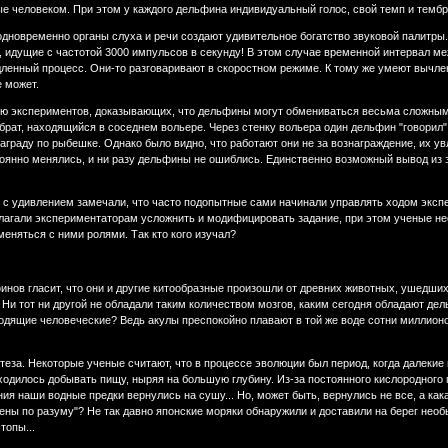
е человеком. При этом у каждого дельфина индивидуальный голос, свой темп и тембр
дновременно органы слуха и речи создают удивительное богатство звуковой палитры.
 идущие с частотой 3000 импульсов в секунду! В этом случае временной интервал ме
ленный процесс. Они-то разговаривают в скоростном режиме. К тому же умеют вычленя
е может.
рию экспериментов, доказывающих, что дельфины могут обмениваться весьма сложным
брат, находящийся в соседнем вольере. Через стенку вольера один дельфин "говорил" 
аграду по рыбешке. Однако было видно, что работают они не за вознаграждение, их 
тоянно менялись, и ни разу дельфины не ошиблись. Единственно возможный вывод из
с удивлением замечали, что часто подопытные сами начинали управлять ходом экспер
лагали экспериментаторам усложнить и модифицировать задание, при этом ученые не
еняться с ними ролями. Так кто кого изучал?
инов гласит, что они и другие китообразные произошли от древних животных, ушедши
 Ни тот ни другой не обладали таким количеством мозгов, каким сегодня обладают д
одящие человеческие? Ведь акулы преспокойно плавают в той же воде сотни миллионов
теза. Некоторые ученые считают, что в процессе эволюции был период, когда далекие
ходилось добывать пищу, ныряя на большую глубину. Из-за постоянного кислородного
ия наши водные предки вернулись на сушу... Но, может быть, вернулись не все, а ка
зены по разуму"? Не так давно японские моряки обнаружили и доставили на берег необ
топы...