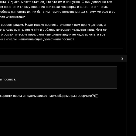
та. Однако, может статься, что это им и не нужно. С них довольно тех
м просто ни к чему внешние признаки комфорта и всего того, что мы
обных ни понять их, ни быть им чем-то полезными, да к тому же еще и во
ная цивилизация.
я совсем рядом. Надо только повнимательнее к ним приглядеться, и,
гаполисы, пчелиные city и урбанистические гнездовья птиц. Чем не
что романтические параллельные цивилизации не надо искать, а все
тик сигналы, напоминающие дельфиний посвист.
2
й посвист.
 скорости света и подслушивают межзвёздные разговорчики?))))