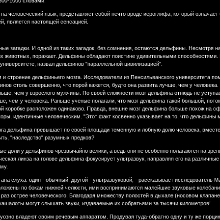
800-1000 словами.
 на человеческий язык, представляет собой нечто вроде иероглифа, который означает
й, является настоящей сенсацией.
ые загадки. И одной из таких загадок, без сомнения, остаются дельфины. Несмотря на 
этих животных, поражает. Дельфины обладают поистине удивительными способностями.
университете, назвал дельфинов "параллельной цивилизацией".
 и строение дельфиньего мозга. Исследователи из Пенсильванского университета пом
нов столь совершенно, что порой кажется, будто она развита лучше, чем у человека.
льше, чем у взрослого мужчины. По своей сложности мозг дельфина отнюдь не уступае
е, чем у человека. Раньше ученые полагали, что мозг дельфина такой большой, потом
ой коробке расположен одинаково. Правда, внешне мозг дельфина больше похож на сф
ры, идентичные человеческим. "Этот факт косвенно указывает на то, что дельфины м
зга дельфина превышает по своей площади теменную и лобную долю человека, вместе 
ыть, "наследство" разумных предков?
е доли у дельфинов чрезвычайно велики, а ведь они не особенно полагаются на зрени
ческая линза на голове дельфина фокусирует ультразвук, направляя его на различны
му.
ргана слуха: один - обычный, другой - ультразвуковой, - рассказывает исследователь
положены по бокам нижней челюсти, ими воспринимаются малейшие звуковые колебан
 раз острее человеческого. Благодаря множеству полостей в дыхале (носовом клапан
и кашалоты могут слышать звуки, издаваемые их собратьями за тысячи километров!
уозно владеют своим речевым аппаратом. Продувая туда-обратно одну и ту же порцию 