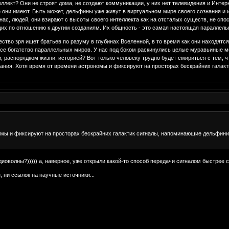
ект? Они не строят дома, не создают коммуникации, у них нет телевидения и Интерне
они имеют. Быть может, дельфины уже живут в виртуальном мире своего сознания и и
нас, людей, они взирают с высоты своего интеллекта как на отсталых существ, не спос
их по отношению к другим созданиям. Их общность - это самая настоящая параллель
ество зря ищет братьев по разуму в глубинах Вселенной, в то время как они находятс
все богатство параллельных миров. У нас под боком раскинулись целые муравьиные ме
, распорядком жизни, историей? Вот только человеку трудно будет смириться с тем, 
рания. Хотя время от времени астрономы и фиксируют на просторах бескрайних галак
омы и фиксируют на просторах бескрайних галактик сигналы, напоминающие дельфини
адиоволны?))))) а, наверное, уже открыли какой-то способ передачи сигналом быстрее
, ни ссылок на научные источники...