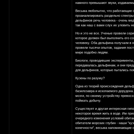
намного превышают звуки, издаваемы
Весьма любопытно, что работающие о
проанализировать раздельно спектры,
дельфинов речь человека - очень мед
так как наш с вами слух их уловить н
Но и это не все. Ученые провели се
которое должен был выполнить его со
человеку. Оба дельфина получали в н
провели тысячи опытов, задания пос
мире подобно людям.
Биологи, проводившие эксперименты, 
передавалась дельфинам, и они пред
для дельфинов, которые пытались пом
Кузены по разуму?
Одна из теорий происхождения дельф
базилозавра и ископаемого дорудона.
мозги, по своему устройству превосх
поймать добычу.
Существует и другая интересная гипо
некоторое время жить в воде. Им при
очередного изменения условий обитан
обитатели морских глубин - наши "ку
конечности", весьма напоминающие с