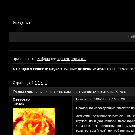
Бездна
Сай
Привет, Гость!
Войдите
или
зарегистрируйтесь
.
»
Бездна
»
Новости науки
»
Ученые доказали: человек не самое р
Страница:
1
2
3
4
»
Ученые доказали: человек не самое разумное существо на Земле
Светозар
Поделиться
2007-12-30 19:06:28
Знаток
Последние исследования биологов пр
Дельфин - разумное животное. Новые
изучали язык дельфинов и получили п
установить, что животные использую
количеством "слов", но и объем их ак