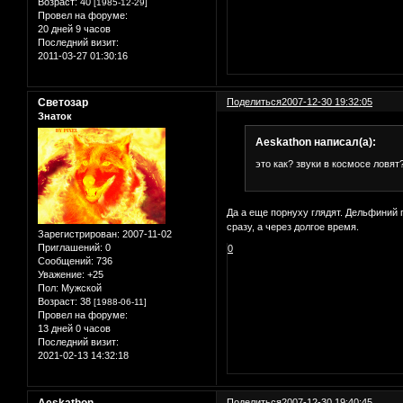
Возраст:
40
[1985-12-29]
Провел на форуме:
20 дней 9 часов
Последний визит:
2011-03-27 01:30:16
Светозар
Поделиться
2007-12-30 19:32:05
Знаток
Aeskathon написал(а):
это как? звуки в космосе ловят
Да а еще порнуху глядят. Дельфиний 
сразу, а через долгое время.
Зарегистрирован
: 2007-11-02
Приглашений:
0
0
Сообщений:
736
Уважение:
+25
Пол:
Мужской
Возраст:
38
[1988-06-11]
Провел на форуме:
13 дней 0 часов
Последний визит:
2021-02-13 14:32:18
Aeskathon
Поделиться
2007-12-30 19:40:45