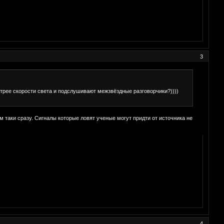
3
ыстрее скорости света и подслушивают межзвёздные разговорчики?))))
м таки сразу. Сигналы которые ловят ученые могут придти от источника не
4