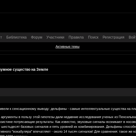
т
Библиотека
Форум
Участники
Правила
Поиск
Регистрация
Вой
Активные темы
азумное существо на Земле
ивели к сенсационному выводу: дельфины - самые интеллектуальные существа на пл
 аргументы в пользу этой гипотезы дали недавние исследования ученых из Пенсильва
оистине потрясающие результаты. Как известно, звуковые сигналы возникают в носов
т шестьдесят базовых сигналов и пять уровней их комбинирования. Дельфины способ
тивного "вокабуляра" впечатляет - около 14 тысяч сигналов! Для сравнения: такое же 