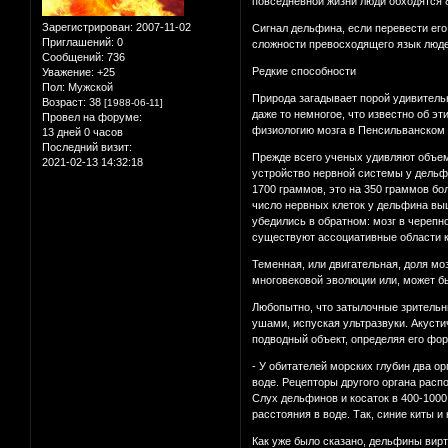
повседневной жизни люди обходятся 
Зарегистрирован
: 2007-11-02
Сигнал дельфина, если перевести его
Приглашений:
0
сложности превосходящего язык люде
Сообщений:
736
Редкие способности
Уважение:
+25
Пол:
Мужской
Природа загадывает порой удивительн
Возраст:
38
[1988-06-11]
даже то немногое, что известно об 
Провел на форуме:
физиологию мозга в Пенсильванском 
13 дней 0 часов
Последний визит:
Прежде всего ученых удивляют объем
2021-02-13 14:32:18
устройство нервной системы у дельфи
1700 граммов, это на 350 граммов бо
число нервных клеток у дельфина выш
убедились в обратном: мозг в черепн
существуют ассоциативные области ко
Теменная, или двигательная, доля мо
многовековой эволюции или, может б
Любопытно, что затылочные зрительны
ушами, испуская ультразвуки. Акусти
подводный объект, определяя его фор
- У обитателей морских глубин два о
воде. Рецепторы другого органа рас
Слух дельфинов и косаток в 400-1000
расстояния в воде. Так, синие киты 
Как уже было сказано, дельфины вирт