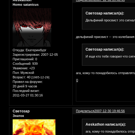
Homo satanicus
Светозар написал(а):
Дельфиний просвист это сигнал
дельфиний присвист -- это колебания
Светозар написал(а):
Откуда:
Екатеринбург
Зарегистрирован
: 2007-12-05
И еще кто тебе говорил что сиг
Приглашений:
0
Сообщений:
939
Уважение:
+23
Пол:
Мужской
ага, кому-то понадобилось отправлять
Возраст:
40
[1985-12-29]
0
Провел на форуме:
20 дней 9 часов
Последний визит:
2011-03-27 01:30:16
Светозар
Поделиться
2007-12-30 19:46:56
Знаток
Aeskathon написал(а):
ага, кому-то понадобилось отпр