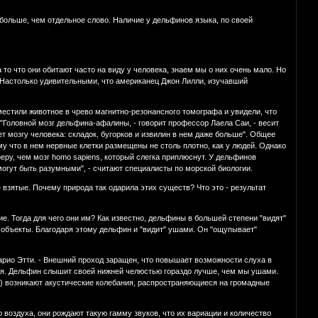
 больше, чем отдельное слово. Наличие у дельфинов языка, по своей
то что они обитают часто на виду у человека, знаем мы о них очень мало. Но
 Настолько удивительными, что американец Джон Лилли, изучавший
естили животное в чрево магнитно-резонансного томографа и увидели, что
 "Головной мозг дельфина-афалины, - говорит профессор Лаела Саи, - весит
т мозгу человека: складок, бугорков и извилин в нем даже больше". Общее
у что в нем нервные клетки размещены не столь плотно, как у людей. Однако
еру, чем мозг homo sapiens, который слегка приплюснут. У дельфинов
огут быть разумными", - считают специалисты по морской биологии.
взятые. Почему природа так одарила этих существ? Что это - результат
е. Тогда для чего они им? Как известно, дельфины в большей степени "видят"
е объекты. Благодаря этому дельфин и "видит" ушами. Он "ощупывает"
 Марио Этти. - Внешний проход заращен, что повышает возможности слуха в
ия. Дельфин слышит своей нижней челюстью гораздо лучше, чем мы ушами.
е) возникают акустические колебания, распространяющиеся на громадные
воздуха, они рождают такую гамму звуков, что их вариации и количество