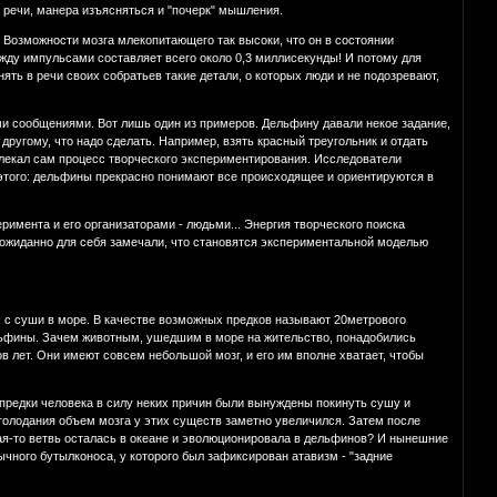
 речи, манера изъясняться и "почерк" мышления.
 Возможности мозга млекопитающего так высоки, что он в состоянии
жду импульсами составляет всего около 0,3 миллисекунды! И потому для
ть в речи своих собратьев такие детали, о которых люди и не подозревают,
и сообщениями. Вот лишь один из примеров. Дельфину давали некое задание,
другому, что надо сделать. Например, взять красный треугольник и отдать
увлекал сам процесс творческого экспериментирования. Исследователи
 этого: дельфины прекрасно понимают все происходящее и ориентируются в
имента и его организаторами - людьми... Энергия творческого поиска
ожиданно для себя замечали, что становятся экспериментальной моделью
х с суши в море. В качестве возможных предков называют 20метрового
ельфины. Зачем животным, ушедшим в море на жительство, понадобились
 лет. Они имеют совсем небольшой мозг, и его им вполне хватает, чтобы
 предки человека в силу неких причин были вынуждены покинуть сушу и
 голодания объем мозга у этих существ заметно увеличился. Затем после
кая-то ветвь осталась в океане и эволюционировала в дельфинов? И нынешние
ычного бутылконоса, у которого был зафиксирован атавизм - "задние