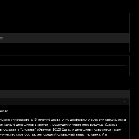
ти
1
анете
нского университета. В течение достаточно длительного времени специалисты
ом канале дельфинов в момент прохождения через него воздуха. Удалось
ны создавать "словарь" объемом 1012! Едва ли дельфины пользуются таким
количество слов составляет средний словарный запас человека. А в