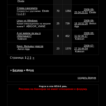
Elside
Слова санскрита
2008-08-
Elside
70
1356
Схожесть с русскими
25 04:25:51
Elside
[
1
2
3
]
Linux vs Windows
2008-08-
25
739
18 18:52:26
Ангел
Какая операционка на вашем
ABIGOR_VIANE
Ада
компе?
А не живем ли мы в
2008-08-
«Матрице»?
8
452
11 02:35:17
Koleson
Koleson
2008-07-
Кино. Фильмы ужасов
23
1370
27 16:44:54
Ангел Ада
Koleson
Страница:
1
2
3
»
»
Бездна
»
Флуд
создать форум
Форум в сети
6854
-й день.
Реклама на баннерах не имеет отношение к форуму.