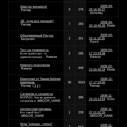
2009-04-
Христос воскресе!
5
279
28 16:45:07
Рагнар
Asmoday
Эй , куда все пропали?
2009-04-
7
283
Рагнар
20 19:46:39
Elside
2009-04-
Объединенный Ресурс
2
251
18 11:18:35
Бесрезен
Punch
Тест на уязвимость
2009-03-
2
265
17 23:59:08
Если сработает, то
Ratarax
Ratarax
администрации...
Немного психологии
2009-02-
1
440
Ratarax
23 00:49:18
Elside
Евангелие от Ламии.Библия
2008-12-
вампиров.
30
5015
17 17:24:50
Рагнар
[
1
2
]
Рагнар
Сатанизм и сатанисты
2008-11-
8
386
ВОПРОС: Как вы думаете,
24 23:13:54
Omni
ABIGOR_VIANE
сатанизм и
контекстная реклама:
2008-11-
1
239
07 01:02:26
Кто такой Бог?
ABIGOR_VIANE
ABIGOR_VIANE
Игра "хорошо - плохо"
2008-11-
7
512