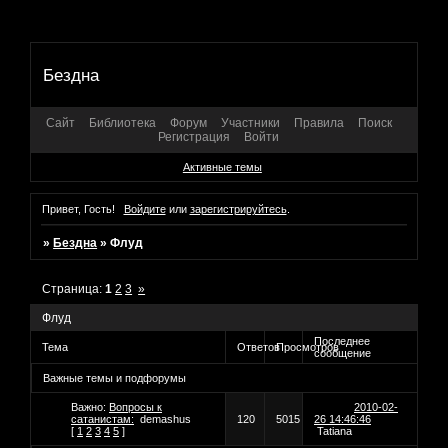
Бездна
Сайт
Библиотека
Форум
Участники
Правила
Поиск
Регистрация
Войти
Активные темы
Привет, Гость!
Войдите
или
зарегистрируйтесь
.
»
Бездна
»
Флуд
Страница:
1
2
3
»
Флуд
Последнее
Тема
Ответов
Просмотров
сообщение
Важные темы и подфорумы
Важно:
Вопросы к
2010-02-
сатанистам:
demashus
120
5015
26 14:46:46
[
1
2
3
4
5
]
Tatiana