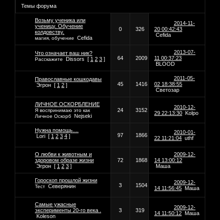
Темы форума
Возьму ученика или
2014-11-
ученицу. Обучение
0
326
20 00:42:43
колдовству.
Cefida
Cefida
магия, обучение
2013-07-
Что означает ваш ник?
64
2009
11 00:37:23
Dissors
[
1
2
3
]
Расскажите
BLOOD
2011-05-
Православные кошкодавы
45
1416
02 18:38:55
Эгрон
[
1
2
]
Светозар
ЛИЧНОЕ ОСКОРБЛЕНИЕ
2010-12-
24
3152
Я воспринимаю это как
29 22:13:30
Kolpo
Nejseki
Личное Оскорб
Нужна помощь....
2010-01-
97
1866
Lori
[
1
2
3
4
]
22 11:21:04
uthf
О любви к животным и
2009-12-
здоровом образе жизни
72
1868
14 13:00:12
Эгрон
[
1
2
3
]
Маша
Гороскоп прошлой жизни
2009-12-
3
1504
Северянин
Тест
14 11:56:45
Маша
Самые ужасные
2009-12-
эксперименты 20-го века .
3
319
14 11:50:12
Маша
Koleson