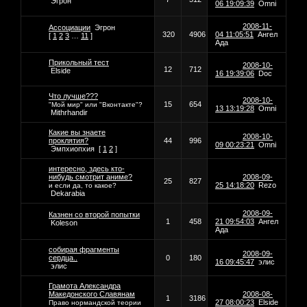
Эгрон
06 19:09:39
Omni
2008-11-
Ассоциации
Эгрон
320
4906
04 11:05:51
Ангел
[
1
2
3
…
11
]
Ада
Прикольный тест
2008-10-
12
712
Elside
16 19:39:06
Doc
Что лучше???
2008-10-
15
654
"Мой мир" или "Вконтакте"?
13 13:19:28
Omni
Mithrhandir
Какие вы знаете
2008-10-
проклятия?
44
996
09 00:23:21
Omni
Эмпхиопхия
[
1
2
]
интересно, здесь кто-
нибудь смотрит аниме?
2008-09-
25
827
25 14:18:20
Rezo
и если да, то какое?
Dekarabia
2008-09-
Казнен со второй попытки
1
458
21 09:54:03
Ангел
Koleson
Ада
собирая фрагменты
2008-09-
сердца..
0
180
16 09:45:47
элис
элис
Грамота Александра
Македонского Славянам
2008-08-
1
3186
27 08:00:23
Elside
Право нормандской теории