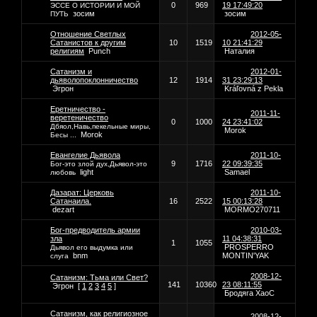
0
969
19 17:49:20
ЭССЕ О ИСТОРИИ И МОЙ
зосим
зосим
ПУТЬ
Отношение Светлых
2012-05-
Сатанистов к другим
10
1519
10 21:41:29
религиям
Punch
Наталия
Сатанизм и
2012-01-
дьяволопоклонничество
12
1914
31 23:29:13
Эгрон
Kráľovná z Pekla
Еретничество -
2011-11-
веретеничество
0
1000
24 23:41:02
Дбяол,Навь,пекельные миры,
Morok
Morok
Бесы ...
Евангелие Дьявола
2011-10-
9
1716
22 09:39:35
Бог-это злой дух,Дьявол-это
light
Samael
любовь
Дазарат: Церковь
2011-10-
Сатанаила.
16
2522
15 00:13:28
dezart
MORMO270711
Бог-предводитель армии
2010-03-
зла
11 04:38:31
1
1055
PROSPERRO
Дьявол его выдумка или
bnm
MONTIN'YAK
слуга
2008-12-
Сатанизм: Тьма или Свет?
141
10360
23 08:11:55
Эгрон
[
1
2
3
4
5
]
Бродяга ХаоС
Сатанизм, как религиозное
2008-12-