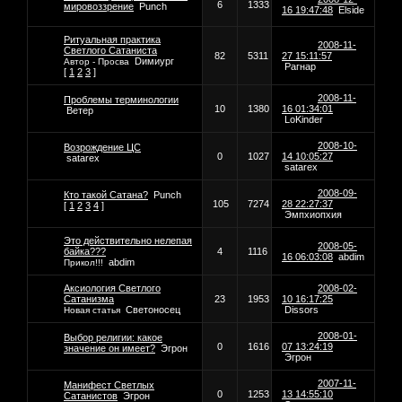
6
1333
мировоззрение
Punch
16 19:47:48
Elside
Ритуальная практика
2008-11-
Светлого Сатаниста
82
5311
27 15:11:57
Dимиург
Автор - Просва
Рагнар
[
1
2
3
]
2008-11-
Проблемы терминологии
10
1380
16 01:34:01
Ветер
LoKinder
2008-10-
Возрождение ЦС
0
1027
14 10:05:27
satarex
satarex
2008-09-
Кто такой Сатана?
Punch
105
7274
28 22:27:37
[
1
2
3
4
]
Эмпхиопхия
Это действительно нелепая
2008-05-
байка???
4
1116
16 06:03:08
abdim
abdim
Прикол!!!
Аксиология Светлого
2008-02-
Сатанизма
23
1953
10 16:17:25
Светоносец
Dissors
Новая статья
2008-01-
Выбор религии: какое
0
1616
07 13:24:19
значение он имеет?
Эгрон
Эгрон
2007-11-
Манифест Светлых
0
1253
13 14:55:10
Сатанистов
Эгрон