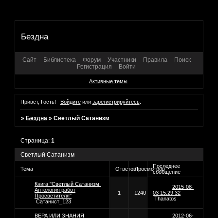
Бездна
Сайт
Библиотека
Форум
Участники
Правила
Поиск
Регистрация
Войти
Активные темы
Привет, Гость!
Войдите
или
зарегистрируйтесь
.
»
Бездна
»
Светлый Сатанизм
Страница:
1
Светлый Сатанизм
Последнее
Тема
Ответов
Просмотров
сообщение
Книга "Светлый Сатанизм.
2015-08-
Антология работ
1
1240
03 15:29:32
Просветителя"
Thanatos
Сатанист_123
ВЕРА ИЛИ ЗНАНИЯ
2012-06-