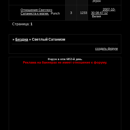
Эгрон
2007-10-
Отношения Светлого
3
1233
30 08:47:12
Сатаниста к магии.
Punch
Вилия
Страница:
1
»
Бездна
»
Светлый Сатанизм
создать форум
Форум в сети
6853
-й день.
Реклама на баннерах не имеет отношение к форуму.