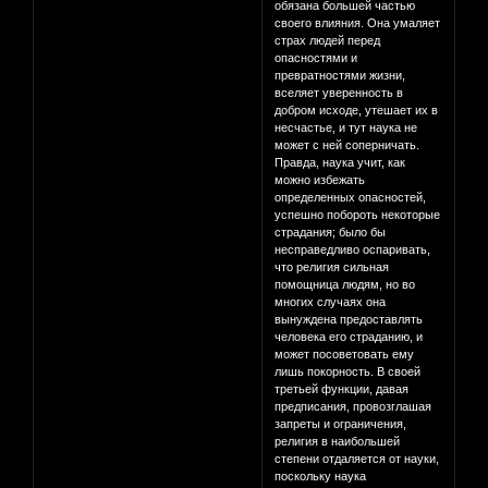
обязана большей частью
своего влияния. Она умаляет
страх людей перед
опасностями и
превратностями жизни,
вселяет уверенность в
добром исходе, утешает их в
несчастье, и тут наука не
может с ней соперничать.
Правда, наука учит, как
можно избежать
определенных опасностей,
успешно побороть некоторые
страдания; было бы
несправедливо оспаривать,
что религия сильная
помощница людям, но во
многих случаях она
вынуждена предоставлять
человека его страданию, и
может посоветовать ему
лишь покорность. В своей
третьей функции, давая
предписания, провозглашая
запреты и ограничения,
религия в наибольшей
степени отдаляется от науки,
поскольку наука