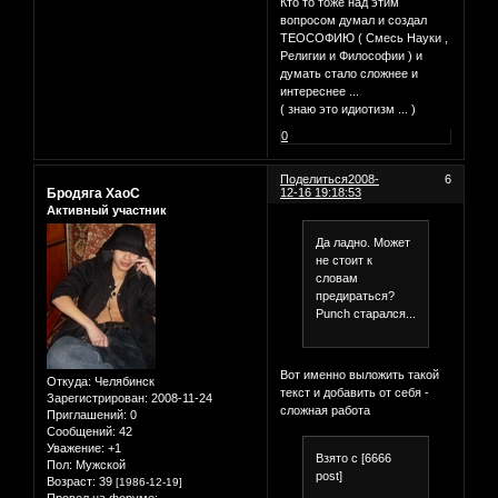
Кто то тоже над этим
вопросом думал и создал
ТЕОСОФИЮ ( Смесь Науки ,
Религии и Философии ) и
думать стало сложнее и
интереснее ...
( знаю это идиотизм ... )
0
Поделиться
2008-
6
Бродяга ХаоС
12-16 19:18:53
Активный участник
Да ладно. Может
не стоит к
словам
предираться?
Punch старался...
Вот именно выложить такой
Откуда:
Челябинск
текст и добавить от себя -
Зарегистрирован
: 2008-11-24
сложная работа
Приглашений:
0
Сообщений:
42
Уважение:
+1
Взято с [6666
Пол:
Мужской
post]
Возраст:
39
[1986-12-19]
Провел на форуме: