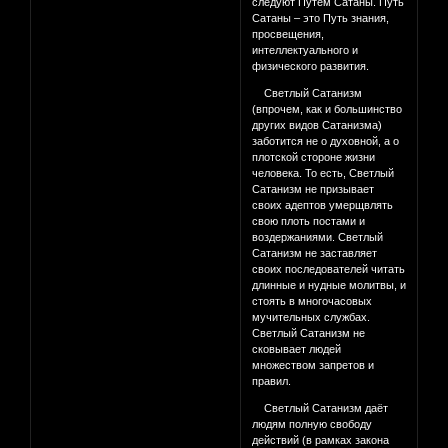
следуют Путём Сатаны. Путь
Сатаны – это Путь знания,
просвещения,
интеллектуального и
физического развития.
Светлый Сатанизм
(впрочем, как и большинство
других видов Сатанизма)
заботится не о духовной, а о
плотской стороне жизни
человека. То есть, Светлый
Сатанизм не призывает
своих адептов умерщвлять
свою плоть постами и
воздержаниями. Светлый
Сатанизм не заставляет
своих последователей читать
длинные и нудные молитвы, и
стоять в многочасовых
мучительных службах.
Светлый Сатанизм не
сковывает людей
множеством запретов и
правил.
Светлый Сатанизм даёт
людям полную свободу
действий (в рамках закона