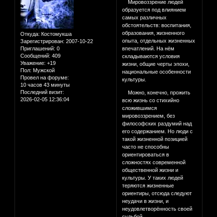
Мировоззрение людей
образуется под влиянием
самых различных
обстоятельств: воспитания,
образования, жизненного
Откуда:
Костомукша
опыта, отдельных жизненных
Зарегистрирован
: 2007-10-22
Приглашений:
0
впечатлений. На нём
Сообщений:
409
складываются условия
Уважение:
+19
жизни, общие черты эпохи,
Пол:
Мужской
национальные особенности
Провел на форуме:
культуры.
10 часов 43 минуты
Последний визит:
Можно, конечно, прожить
2026-02-05 12:36:04
всю жизнь со стихийно
сложившимся
мировоззрением, без
философских раздумий над
его содержанием. Но люди с
такой жизненной позицией
часто не способны
ориентироваться в
сложностях современной
общественной жизни и
культуры. У таких людей
теряются жизненные
ориентиры, отсюда следуют
неудачи в жизни, и
неудовлетворённость своей
судьбой.