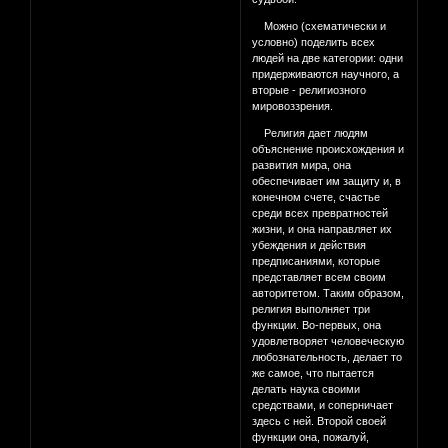
Можно (схематически и
условно) поделить всех
людей на две категории: одни
придерживаются научного, а
вторые - религиозного
мировоззрения.
Религия дает людям
объяснение происхождения и
развития мира, она
обеспечивает им защиту и, в
конечном счете, счастье
среди всех превратностей
жизни, и она направляет их
убеждения и действия
предписаниями, которые
представляет всем своим
авторитетом. Таким образом,
религия выполняет три
функции. Во-первых, она
удовлетворяет человеческую
любознательность, делает то
же самое, что пытается
делать наука своими
средствами, и соперничает
здесь с ней. Второй своей
функции она, пожалуй,