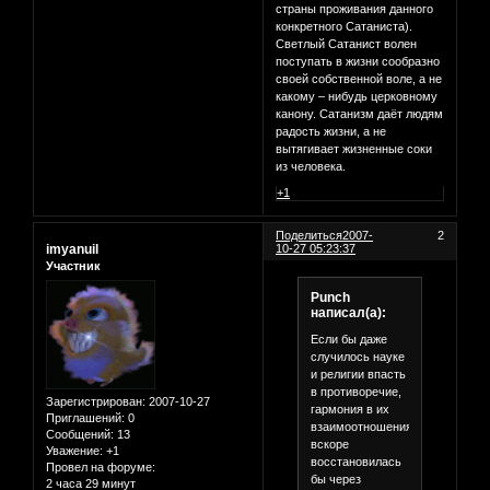
страны проживания данного
конкретного Сатаниста).
Светлый Сатанист волен
поступать в жизни сообразно
своей собственной воле, а не
какому – нибудь церковному
канону. Сатанизм даёт людям
радость жизни, а не
вытягивает жизненные соки
из человека.
+1
Поделиться
2007-
2
imyanuil
10-27 05:23:37
Участник
Punch
написал(а):
Если бы даже
случилось науке
и религии впасть
в противоречие,
Зарегистрирован
: 2007-10-27
гармония в их
Приглашений:
0
взаимоотношениях
Сообщений:
13
вскоре
Уважение:
+1
восстановилась
Провел на форуме:
бы через
2 часа 29 минут