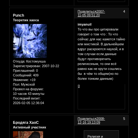
Поделиться
2007-
4
Punch
11-05 09:51:20
Теоретик хаоса
imyanuil
То что вы про цитировали
говорит о том что : То что
сейчас для нас кажется тайно
или мистикой. В дальнейшем
вдруг раскроются наукой, и в
том случаи если данные
будут противоречить
Откуда:
Костомукша
религиозным, то они всё
Зарегистрирован
: 2007-10-22
равно как не крути сошлись
Приглашений:
0
бы в чём то общем(но по
Сообщений:
409
более тонким данным)
Уважение:
+19
Пол:
Мужской
0
Провел на форуме:
10 часов 43 минуты
Последний визит:
2026-02-05 12:36:04
Поделиться
2008-
5
Бродяга ХаоС
12-16 19:13:09
Активный участник
Религия и