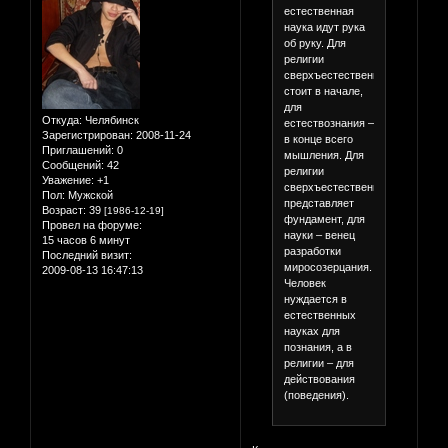
естественная
наука идут рука
об руку. Для
религии
сверхъестественное
стоит в начале,
для
Откуда:
Челябинск
естествознания –
Зарегистрирован
: 2008-11-24
в конце всего
Приглашений:
0
мышления. Для
Сообщений:
42
религии
Уважение:
+1
сверхъестественное
Пол:
Мужской
представляет
Возраст:
39
[1986-12-19]
фундамент, для
Провел на форуме:
науки – венец
15 часов 6 минут
разработки
Последний визит:
миросозерцания.
2009-08-13 16:47:13
Человек
нуждается в
естественных
науках для
познания, а в
религии – для
действования
(поведения).