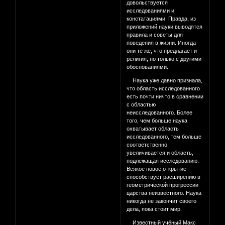
довольствуется
исследованиями и
констатациями. Правда, из
приложений науки выводятся
правила и советы для
поведения в жизни. Иногда
они те же, что предлагает и
религия, но только с другими
обоснованиями.
Наука уже давно признала,
что область исследованного
есть почти ничто в сравнении
с областью
неисследованного. Более
того, чем больше наука
охватывает область
исследованного, тем больше
соответственно
увеличивается и область,
подлежащая исследованию.
Всякое новое открытие
способствует расширению в
геометрической прогрессии
царства неизвестного. Наука
никогда не закончит своего
дела, пока стоит мир.
Известный учёный Макс