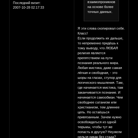
взаимопроникновение
Последний визит:
на основе более
2007-10-28 02:17:33
точных данных.
Я эти слова скопировал себе.
Класс!
Если продолжить их дальше,
то непременно придёшь к
тому выводу, что ЛЮБАЯ
религия является
препятствием на пути
познания реального мира.
Любая мистика, даже самая
лёгкая и свободная, - это
шоры на глазах, ступор для
логического мышления. Там,
где начинается мистика, там
заканчивается познание. И
начинается самообман. Чем
свободнее сатанизм или
христианизм, тем длиннее
цепь. Но остаёшься
привязанным. Зачем нужно
освобождаться из одной
тюрьмы, чтобы тут же
попасть в другую? Неужели
нельзя никак без стада?