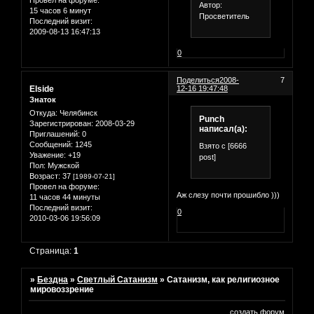
Автор:
15 часов 6 минут
Просветитель
Последний визит:
2009-08-13 16:47:13
0
Поделиться
2008-
7
Elside
12-16 19:47:48
Знаток
Откуда:
Челябинск
Punch
Зарегистрирован
: 2008-03-29
написал(а):
Приглашений:
0
Сообщений:
1245
Взято с [6666
Уважение:
+19
post]
Пол:
Мужской
Возраст:
37
[1989-07-21]
Провел на форуме:
Аж слезу почти прошибло )))
11 часов 44 минуты
Последний визит:
0
2010-03-06 19:56:09
Страница:
1
»
Бездна
»
Светлый Сатанизм
»
Сатанизм, как религиозное
мировоззрение
создать форум