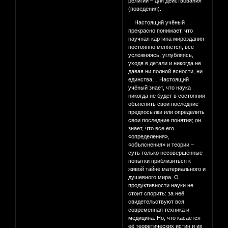
религии – для действования
(поведения).
Настоящий учёный
прекрасно понимает, что
научная картина мироздания
постоянно меняется, всё
усложняясь, углубляясь,
уходя в детали и никогда не
давая ни полной ясности, ни
единства… Настоящий
учёный знает, что наука
никогда не будет в состоянии
объяснить свои последние
предпосылки или определить
свои последние понятия; он
знает, что все его
«определения»,
«объяснения» и теории –
суть только несовершённые
попытки приблизиться к
живой тайне материального и
душевного мира. О
продуктивности науки не
стоит спорить: за неё
свидетельствуют вся
современная техника и
медицина. Но, что касается
её теоретических истин и их