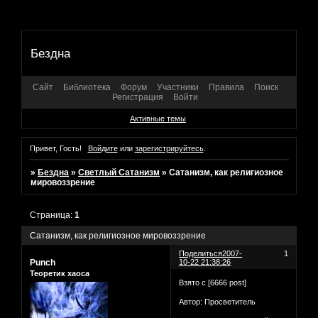
Бездна
Сайт
Библиотека
Форум
Участники
Правила
Поиск
Регистрация
Войти
Активные темы
Привет, Гость!
Войдите
или
зарегистрируйтесь
.
»
Бездна
»
Светлый Сатанизм
»
Сатанизм, как религиозное
мировоззрение
Страница:
1
Сатанизм, как религиозное мировоззрение
Поделиться
2007-
1
Punch
10-22 21:38:26
Теоретик хаоса
Взято с [6666 post]
Автор: Просветитель