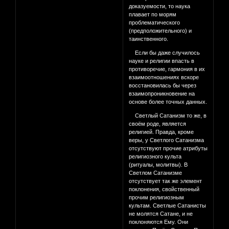
доказуемости, то наука
плавает по морям
проблематического
(предположительного) и
таинственного.
Если бы даже случилось
науке и религии впасть в
противоречие, гармония в их
взаимоотношениях вскоре
восстановилась бы через
взаимопроникновение на
основе более точных данных.
Светлый Сатанизм то же, в
своём роде, является
религией. Правда, кроме
веры, у Светлого Сатанизма
отсутствуют прочие атрибуты
религиозного культа
(ритуалы, молитвы). В
Светлом Сатанизме
отсутствует так же элемент
поклонения, свойственный
прочим религиозным
культам. Светлые Сатанисты
не молятся Сатане, и не
поклоняются Ему. Они