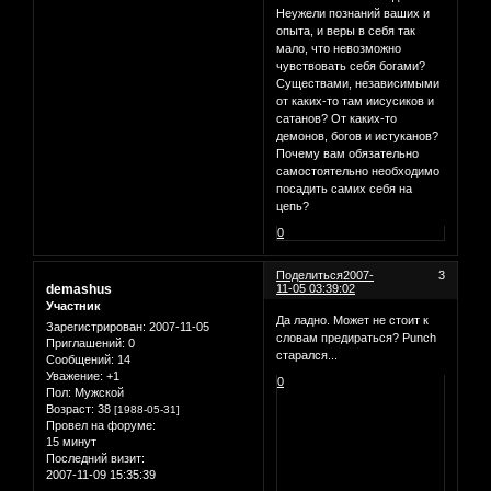
Неужели познаний ваших и
опыта, и веры в себя так
мало, что невозможно
чувствовать себя богами?
Существами, независимыми
от каких-то там иисусиков и
сатанов? От каких-то
демонов, богов и истуканов?
Почему вам обязательно
самостоятельно необходимо
посадить самих себя на
цепь?
0
Поделиться
2007-
3
demashus
11-05 03:39:02
Участник
Да ладно. Может не стоит к
Зарегистрирован
: 2007-11-05
словам предираться? Punch
Приглашений:
0
старался...
Сообщений:
14
Уважение:
+1
0
Пол:
Мужской
Возраст:
38
[1988-05-31]
Провел на форуме:
15 минут
Последний визит:
2007-11-09 15:35:39