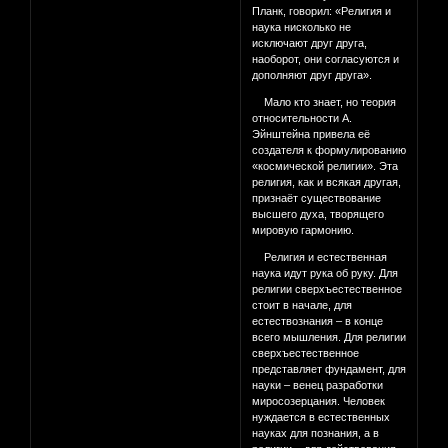
Планк, говорил: «Религия и
наука нисколько не
исключают друг друга,
наоборот, они согласуются и
дополняют друг друга».
Мало кто знает, но теория
относительности А.
Эйнштейна привела её
создателя к формулированию
«космической религии». Эта
религия, как и всякая другая,
признаёт существование
высшего духа, творящего
мировую гармонию.
Религия и естественная
наука идут рука об руку. Для
религии сверхъестественное
стоит в начале, для
естествознания – в конце
всего мышления. Для религии
сверхъестественное
представляет фундамент, для
науки – венец разработки
миросозерцания. Человек
нуждается в естественных
науках для познания, а в