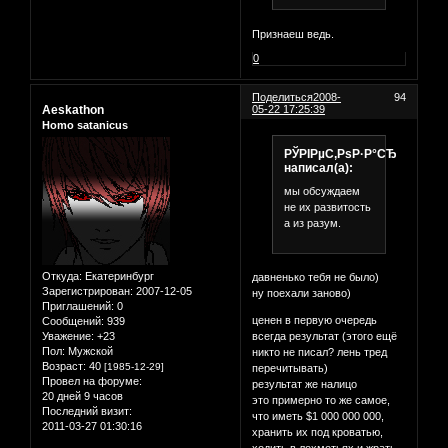
Признаеш ведь.
0
Поделиться
2008-
94
Aeskathon
05-22 17:25:39
Homo satanicus
РЎРІРµС‚РѕР·Р°СЂ
написал(а):
мы обсуждаем
не их развитость
а из разум.
Откуда:
Екатеринбург
давненько тебя не было)
Зарегистрирован
: 2007-12-05
ну поехали заново)
Приглашений:
0
ценен в первую очередь
Сообщений:
939
Уважение:
+23
всегда результат (этого ещё
Пол:
Мужской
никто не писал? лень тред
Возраст:
40
[1985-12-29]
перечитывать)
Провел на форуме:
результат же налицо
20 дней 9 часов
это примерно то же самое,
Последний визит:
что иметь $1 000 000 000,
2011-03-27 01:30:16
хранить их под кроватью,