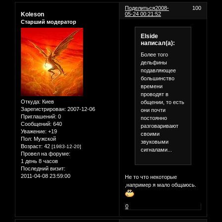
Поделиться
2008-
100
Koleson
05-24 00:21:52
Старший модератор
Elside
написал(а):
Более того
дельфины
подавляющее
большинство
времени
проводят в
Откуда:
Киев
общении, то есть
Зарегистрирован
: 2007-12-06
они почти
Приглашений:
0
постоянно
Сообщений:
640
разговаривают
Уважение:
+19
своими
Пол:
Мужской
звуковыми
Возраст:
42
[1983-12-20]
сигналами...
Провел на форуме:
1 день 8 часов
Последний визит:
2011-04-08 23:59:00
Не то что некоторые
,например я мало общаюсь.
0