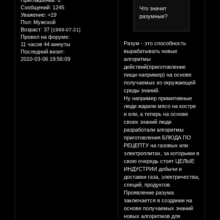
Приглашений:
0
Сообщений:
1245
Что значит
Уважение:
+19
разумные?
Пол:
Мужской
Возраст:
37
[1989-07-21]
Провел на форуме:
Разум - это способность
11 часов 44 минуты
вырабатывать новые
Последний визит:
алгоритмы
2010-03-06 19:56:09
действий(приготовление
пищи например) на основе
получаемых из окружающей
среды знаний.
Ну например примитивные
люди жарили мясо на костре
и ели, а теперь на основе
своих знаний люди
разработали алгоритмы
приготовления БЛЮДА ПО
РЕЦЕПТУ на газовых или
электроплитах, за которыми в
свою очередь стоят ЦЕЛЫЕ
ИНДУСТРИИ добычи и
доставки газа, электричества,
специй, продуктов.
Проявление разума
заключается в создании на
основе получаемых знаний
новых алгоритмов для