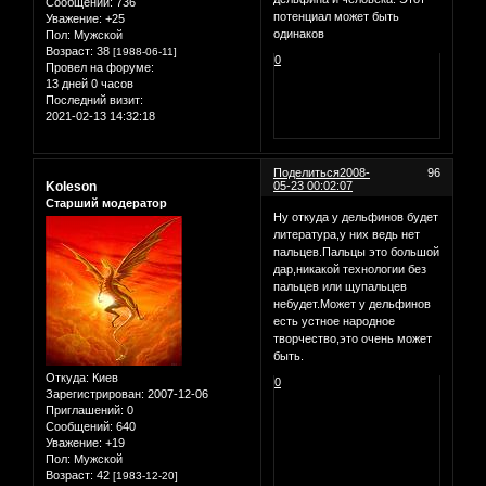
Сообщений:
736
потенциал может быть
Уважение:
+25
одинаков
Пол:
Мужской
Возраст:
38
[1988-06-11]
0
Провел на форуме:
13 дней 0 часов
Последний визит:
2021-02-13 14:32:18
Поделиться
2008-
96
Koleson
05-23 00:02:07
Старший модератор
Ну откуда у дельфинов будет
литература,у них ведь нет
пальцев.Пальцы это большой
дар,никакой технологии без
пальцев или щупальцев
небудет.Может у дельфинов
есть устное народное
творчество,это очень может
быть.
Откуда:
Киев
0
Зарегистрирован
: 2007-12-06
Приглашений:
0
Сообщений:
640
Уважение:
+19
Пол:
Мужской
Возраст:
42
[1983-12-20]