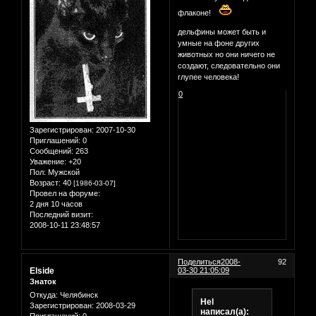
флаконе!
дельфины может быть и
умные на фоне других
животных но они ничего не
создают, следовательно они
глупее человека!
0
Зарегистрирован
: 2007-10-30
Приглашений:
0
Сообщений:
263
Уважение:
+20
Пол:
Мужской
Возраст:
40
[1986-03-07]
Провел на форуме:
2 дня 10 часов
Последний визит:
2008-10-11 23:48:57
Поделиться
2008-
92
Elside
03-30 21:05:09
Знаток
Откуда:
Челябинск
Hel
Зарегистрирован
: 2008-03-29
написал(а):