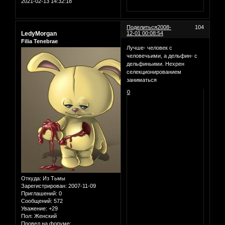
2021-02-13 14:32:18
Поделиться
2008-
104
LedyMorgan
12-01 00:08:54
Filia Tenebrae
Лучше- человек с
человечьими, а дельфин- с
дельфиньими. Нехрен
селекционированием
заниматься
0
Откуда:
Из Тьмы
Зарегистрирован
: 2007-11-09
Приглашений:
0
Сообщений:
572
Уважение:
+29
Пол:
Женский
Провел на форуме: