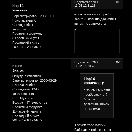
Поделиться
2008-
101
klop14
11-25 12:31:26
Участник
а зачем им мозги - рыбу
Зарегистрирован
: 2008-11-11
ловить ? больше дельфины
Приглашений:
0
ничем не занимаются.
Сообщений:
11
Уважение:
0
0
Провел на форуме:
6 часов 3 минуты
Последний визит:
2009-05-22 17:36:50
Поделиться
2008-
102
Elside
11-25 14:25:39
Знаток
Откуда:
Челябинск
klop14
Зарегистрирован
: 2008-03-29
написал(а):
Приглашений:
0
Сообщений:
1245
а зачем им мозги
Уважение:
+19
- рыбу ловить ?
Пол:
Мужской
больше
Возраст:
37
[1989-07-21]
дельфины ничем
Провел на форуме:
не занимаются.
11 часов 44 минуты
Последний визит:
2010-03-06 19:56:09
А зачем тебе мозги?
Работать чтобы есть, есть