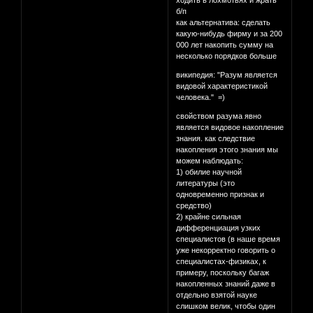
ходить в лохмотьях и жрать
б/п
как альтернатива: сделать
какую-нибудь фирму и за 200
000 лет накопить сумму на
несколько порядков больше
википедия: "Разум является
видовой характеристикой
человека." =)
свойством разума явно
является видовое накопление
знания. как следствие
накопления этого знания мы
можем наблюдать:
1) обилие научной
литературы (это
одновременно признак и
средство)
2) крайне сильная
дифференциация узких
специалистов (в наше время
уже некорректно говорить о
специалистах-физиках, к
примеру, поскольку багаж
накопленных знаний даже в
отдельно взятой науке
слишком велик, чтобы один