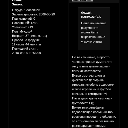
Elside
Знаток
Откуда:
Челябинск
dezart
Зарегистрирован
: 2008-03-29
написал(а):
Приглашений:
0
Сообщений:
1245
Наше понимание
Уважение:
+19
разумности
Пол:
Мужской
может быть
Возраст:
37
[1989-07-21]
выражена иначе
Провел на форуме:
у другого вида
11 часов 44 минуты
Последний визит:
2010-03-06 19:56:09
Не то что иначе, а просто
человек привык думать что
отсутствие цивилизации -
признак отсталости.
Вчера смотрел фильм
дискавери: Дельфины
оторвали стебель водоросли
и типа играли им в футбол...
прикольно смотрится =)
Пасы дают круче чем наши
футболисты )))
Более того дельфины
подавляющее большинство
времени проводят в общении,
то есть они почти постоянно
разговаривают своими