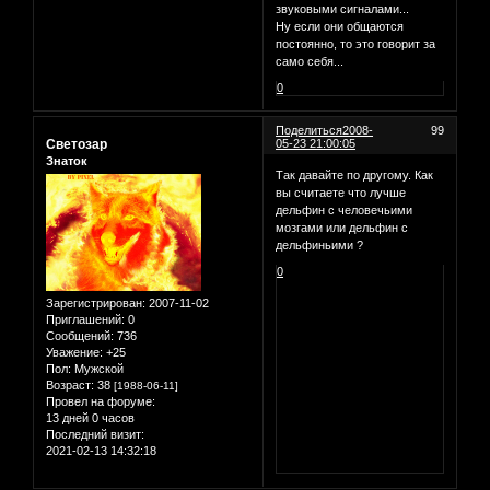
звуковыми сигналами...
Ну если они общаются
постоянно, то это говорит за
само себя...
0
Поделиться
2008-
99
Светозар
05-23 21:00:05
Знаток
Так давайте по другому. Как
вы считаете что лучше
дельфин с человечьими
мозгами или дельфин с
дельфиньими ?
0
Зарегистрирован
: 2007-11-02
Приглашений:
0
Сообщений:
736
Уважение:
+25
Пол:
Мужской
Возраст:
38
[1988-06-11]
Провел на форуме:
13 дней 0 часов
Последний визит:
2021-02-13 14:32:18