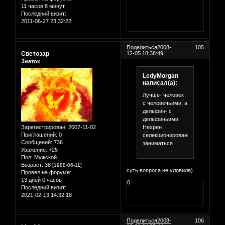
11 часов 8 минут
Последний визит:
2011-06-27 23:32:22
Поделиться
2008-
105
Светозар
12-05 18:38:49
Знаток
LedyMorgan
написал(а):
Лучше- человек
с человечьими, а
дельфин- с
дельфиньими.
Нехрен
Зарегистрирован
: 2007-11-02
Приглашений:
0
селекционированием
Сообщений:
736
заниматься
Уважение:
+25
Пол:
Мужской
Возраст:
38
[1988-06-11]
суть вопроса не уловила)
Провел на форуме:
13 дней 0 часов
0
Последний визит:
2021-02-13 14:32:18
Поделиться
2008-
106