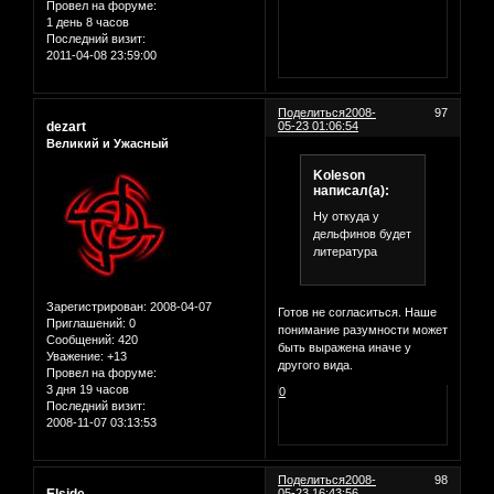
Провел на форуме:
1 день 8 часов
Последний визит:
2011-04-08 23:59:00
Поделиться
2008-
97
dezart
05-23 01:06:54
Великий и Ужасный
Koleson
написал(а):
Ну откуда у
дельфинов будет
литература
Зарегистрирован
: 2008-04-07
Готов не согласиться. Наше
Приглашений:
0
понимание разумности может
Сообщений:
420
быть выражена иначе у
Уважение:
+13
другого вида.
Провел на форуме:
3 дня 19 часов
0
Последний визит:
2008-11-07 03:13:53
Поделиться
2008-
98
05-23 16:43:56