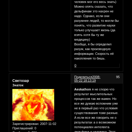
человек мог его весь знать)
Можно опять сказать, что
дельфинам это нахрен не
надо. Однако, если они
разумнее людей, то могли бы
понять, что развитие науки
только улучшает жизнь (да
взять хотя бы ту же
медицину)
Вообще, я бы определил
разум, как производную
информации. Скорость её
накопления то бишь.
0
Поделиться
2008-
95
Светозар
05-22 18:13:19
Знаток
Aeskathon
я не спорю что
результат мыслительных
процессов так же важен. Но
все же думаю вспомним уже
не в первый раз что условия
существования тоже разные.
А если все же говорить не о
результатах а о возможном
Зарегистрирован
: 2007-11-02
потенциален интелекта
Приглашений:
0
дельфина и человека. Этот