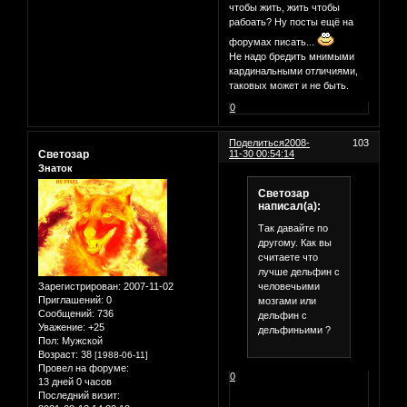
чтобы жить, жить чтобы
рабоать? Ну посты ещё на
форумах писать...
Не надо бредить мнимыми
кардинальными отличиями,
таковых может и не быть.
0
Поделиться
2008-
103
Светозар
11-30 00:54:14
Знаток
Светозар
написал(а):
Так давайте по
другому. Как вы
считаете что
лучше дельфин с
человечьими
Зарегистрирован
: 2007-11-02
Приглашений:
0
мозгами или
Сообщений:
736
дельфин с
Уважение:
+25
дельфиньими ?
Пол:
Мужской
Возраст:
38
[1988-06-11]
Провел на форуме:
0
13 дней 0 часов
Последний визит: