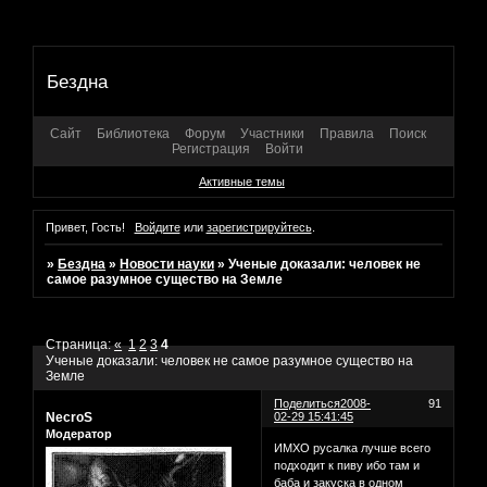
Бездна
Сайт
Библиотека
Форум
Участники
Правила
Поиск
Регистрация
Войти
Активные темы
Привет, Гость!
Войдите
или
зарегистрируйтесь
.
»
Бездна
»
Новости науки
»
Ученые доказали: человек не
самое разумное существо на Земле
Страница:
«
1
2
3
4
Ученые доказали: человек не самое разумное существо на
Земле
Поделиться
2008-
91
NecroS
02-29 15:41:45
Модератор
ИМХО русалка лучше всего
подходит к пиву ибо там и
баба и закуска в одном