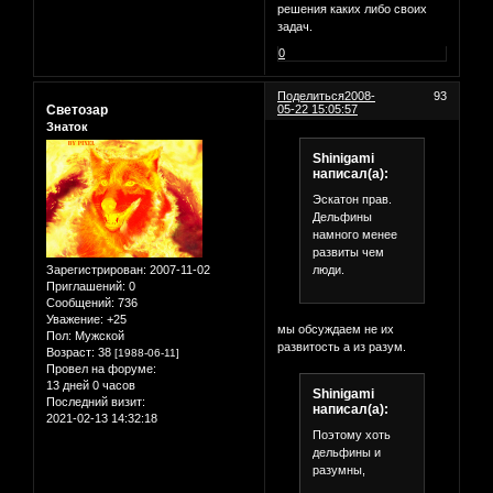
решения каких либо своих
задач.
0
Поделиться
2008-
93
Светозар
05-22 15:05:57
Знаток
Shinigami
написал(а):
Эскатон прав.
Дельфины
намного менее
развиты чем
люди.
Зарегистрирован
: 2007-11-02
Приглашений:
0
Сообщений:
736
Уважение:
+25
мы обсуждаем не их
Пол:
Мужской
развитость а из разум.
Возраст:
38
[1988-06-11]
Провел на форуме:
13 дней 0 часов
Shinigami
Последний визит:
написал(а):
2021-02-13 14:32:18
Поэтому хоть
дельфины и
разумны,