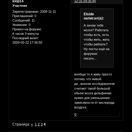
klop14
12-31 04:35:44
Участник
Зарегистрирован
: 2008-11-11
Elside
Приглашений:
0
написал(а):
Сообщений:
11
Уважение:
0
А зачем тебе
Провел на форуме:
мозги? Работать
6 часов 3 минуты
чтобы есть, есть
Последний визит:
чтобы жить, жить
2009-05-22 17:36:50
чтобы рабоать?
Ну посты ещё на
форумах
писать...
вообще то я живу просто
потому что живой.
да , многие исследователи
считают такой большой
обьем мозга дельфинам
нужен для уменьшения
зависимости от кислорода
воздуха
0
Страница:
«
1
2
3
4