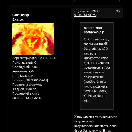
Поделиться
2008-
36
Светозар
01-02 13:51:24
Знаток
Aeskathon
написал(а):
1)Вот, например,
зачем им такой
богатый язык? У
нас есть
множество слов
Зарегистрирован
: 2007-11-02
Приглашений:
0
для обозначения
Сообщений:
736
предметов, в том
Уважение:
+25
числе научно-
Пол:
Мужской
абстрактных
Возраст:
38
[1988-06-11]
(изобретённых
Провел на форуме:
чисто людьми в
13 дней 0 часов
научных целях).
Последний визит:
У них их явно
2021-02-13 14:32:18
нет.
У нас разные условия жизни
будь человек
водоплавающим часть слов
была бы не нужна. В том