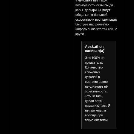
у человека нет такой
возможности если бы да
кабы. Дельфины могут
общаться с большей
скоростью и воспринимать
быстрее нас речевую
информацию это так как не
крути.
Aeskathon
написал(а):
Это 100% не
показатель.
Количество
ключевых
деталей в
системе вовсе
не означает её
эфективность.
Это, кстати,
целая ветвь
науки изучает. Я
не про мозг, я
вообще про
такие системы.