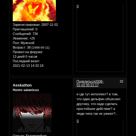
0
Зарегистрирован
: 2007-11-02
Приглашений:
0
Сообщений:
736
Уважение:
+25
Пол:
Мужской
Возраст:
38
[1988-06-11]
Провел на форуме:
13 дней 0 часов
Последний визит:
2021-02-13 14:32:18
Поделиться
2008-
32
Aeskathon
01-02 00:21:17
Homo satanicus
и где тут интеллект? в том,
что один дельфин объяснил
другому, что надо сделать
простейшее действие? а
люди типа так не умеют?...
0
Откуда:
Екатеринбург