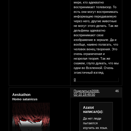
мере, кто адекватно
воспринимает телевизор. То
есть они могут воспринимать
информацию передаваемую
через него, другие животные
не могут этого делать. Так же
дельфины адекватно
воспринимают свое
изображение в зеркале. Да и
вообще, наивно полагать, что
человек венец творения. Это
очень ограниченая и
незрелая теория. Так же
скажем, глупо думать, что мы
одни во Вселенной. Очень
эгоистичный взгляд.
0
Поделиться
2008-
46
Aeskathon
02-10 19:49:50
Homo satanicus
Azatot
написал(а):
Да нет люди
пытаются
изучить их язык.