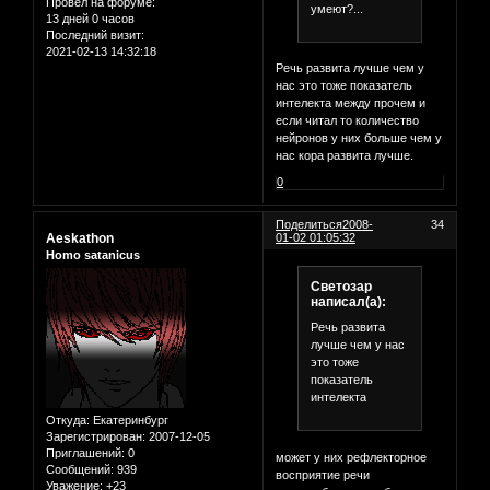
Провел на форуме:
умеют?...
13 дней 0 часов
Последний визит:
2021-02-13 14:32:18
Речь развита лучше чем у
нас это тоже показатель
интелекта между прочем и
если читал то количество
нейронов у них больше чем у
нас кора развита лучше.
0
Поделиться
2008-
34
Aeskathon
01-02 01:05:32
Homo satanicus
Светозар
написал(а):
Речь развита
лучше чем у нас
это тоже
показатель
интелекта
Откуда:
Екатеринбург
Зарегистрирован
: 2007-12-05
Приглашений:
0
может у них рефлекторное
Сообщений:
939
восприятие речи
Уважение:
+23