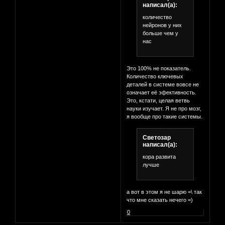
написал(а):
количество
нейронов у них
больше чем у
нас
Это 100% не показатель.
Количество ключевых
деталей в системе вовсе не
означает её эфективность.
Это, кстати, целая ветвь
науки изучает. Я не про мозг,
я вообще про такие системы.
Светозар
написал(а):
кора развита
лучше
а вот в этом я не шарю =\ так
что мне сказать нечего =)
0