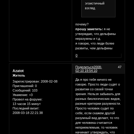
эгоистичный
взгляд.
почему?
прошу заметить:
я не
утверждаю, что дельфины
неразумны и т.д.
я говорю, что люди более
развиты, чем дельфины
0
Поделиться
2008-
47
Azatot
02-10 19:54:10
Житель
Да я про тебя ничего не
Зарегистрирован
: 2008-02-08
говорю. Просто люди судят о
Приглашений:
0
развитии со своей точки
Сообщений:
103
зрения. Нельзя забывать для
Уважение:
+3
разных биологических видов,
Провел на форуме:
разные критерии разумности.
13 часов 15 минут
Последний визит:
Просто человек судит по
2008-03-18 22:21:38
себе, если скажем другой
разумный вид делает, то что
для человека считается
неприемлемым, то человек
начинает утверждать, что