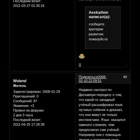
Последний визит:
2011-03-27 01:30:16
Aeskathon
написал(а):
сообщите
критерии
развития,
пожалуйста
0
Поделиться
2008-
49
Woland
02-10 22:09:51
Житель
Недавно смотрел по
Зарегистрирован
: 2008-01-29
Дискавери передачу о том,
Приглашений:
0
что какой-то западный
Сообщений:
87
учёный расшифровал язык
Уважение:
+3
луговых собачек и доказал,
Провел на форуме:
что они живут не только
2 дня 3 часа
Последний визит:
инстинктами. Язык оказался
2011-04-25 17:28:38
намного сложнее, чем
предполагал сам учёный.
Например они с помощью
звуков и положения тела