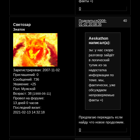
факты =)
0
Поделиться
2008-
40
Светозар
01-02 20:08:35
Знаток
Aeskathon
написал(а):
зы: у нас скоро
разговор зайдёт
в логический
тупик из-за
надостатка
Зарегистрирован
: 2007-11-02
Приглашений:
0
информации по
Сообщений:
736
теме. мы,
Уважение:
+25
фактически, уже
Пол:
Мужской
обсуждаем
Возраст:
38
[1988-06-11]
непроверяемые
Провел на форуме:
факты =)
13 дней 0 часов
Последний визит:
2021-02-13 14:32:18
Предлагаю переждать если
найду что новое продолжим.
0