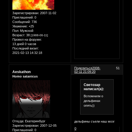
Зарегистрирован
: 2007-11-02
Приглашений:
0
Сообщений:
736
Уважение:
+25
Пол:
Мужской
Возраст:
38
[1988-06-11]
Провел на форуме:
13 дней 0 часов
Последний визит:
2021-02-13 14:32:18
Поделиться
2008-
51
Aeskathon
02-11 21:09:20
Homo satanicus
Светозар
написал(а):
Вспомнили о
дельфинах
опять))
Откуда:
Екатеринбург
дельфины съели наш мозг
Зарегистрирован
: 2007-12-05
0
Приглашений:
0