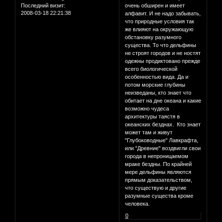
Последний визит:
очень обширен и имеет
2008-03-18 22:21:38
алфавит. И не надо забывать,
что природные условия так
же влияют на окружающую
обстановку разумного
существа. То что дельфины
не строят городов и не ностят
одежны продиктовано прежде
всего биологической
особенностью вида. Да и
потом морские глубины
неизведаны, кто знает что
обитает на дне океана и какие
возможно чудеса
архитектуры таястя в
океанских безднах. Кто знает
может там и живут
"Глубоководные" Лавкрафта,
или "Древние" воздвигли свои
города в непроницаемом
мраке бездны. По крайней
мере дельфины являются
прямым доказательством,
что существую и другие
разумные существа кроме
человека.
0