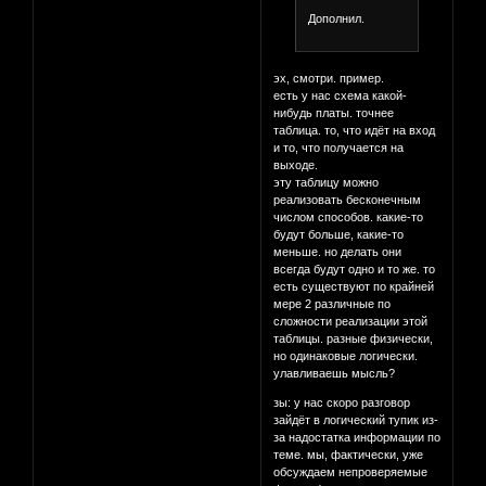
Дополнил.
эх, смотри. пример.
есть у нас схема какой-
нибудь платы. точнее
таблица. то, что идёт на вход
и то, что получается на
выходе.
эту таблицу можно
реализовать бесконечным
числом способов. какие-то
будут больше, какие-то
меньше. но делать они
всегда будут одно и то же. то
есть существуют по крайней
мере 2 различные по
сложности реализации этой
таблицы. разные физически,
но одинаковые логически.
улавливаешь мысль?
зы: у нас скоро разговор
зайдёт в логический тупик из-
за надостатка информации по
теме. мы, фактически, уже
обсуждаем непроверяемые