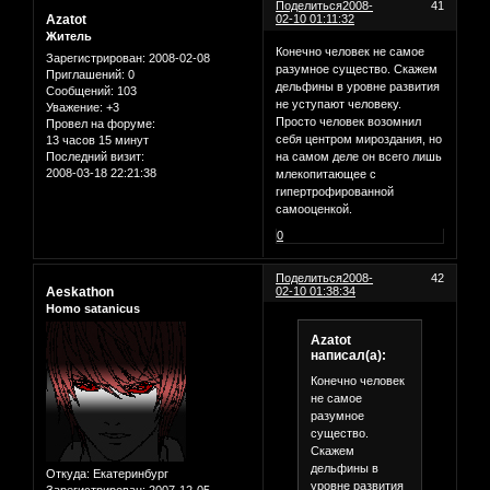
Поделиться
2008-
41
Azatot
02-10 01:11:32
Житель
Конечно человек не самое
Зарегистрирован
: 2008-02-08
разумное существо. Скажем
Приглашений:
0
дельфины в уровне развития
Сообщений:
103
не уступают человеку.
Уважение:
+3
Просто человек возомнил
Провел на форуме:
себя центром мироздания, но
13 часов 15 минут
Последний визит:
на самом деле он всего лишь
2008-03-18 22:21:38
млекопитающее с
гипертрофированной
самооценкой.
0
Поделиться
2008-
42
Aeskathon
02-10 01:38:34
Homo satanicus
Azatot
написал(а):
Конечно человек
не самое
разумное
существо.
Скажем
дельфины в
Откуда:
Екатеринбург
уровне развития