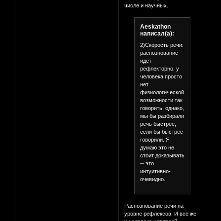
числе и научных.
Aeskathon
написал(а):
2)Скорость речи:
распознование
идёт
рефлекторно. у
человека просто
нет
физиологической
возможности так
говорить. однако,
мы бы разбирали
речь быстрее,
если бы быстрее
говорили. Я
думаю это не
стоит доказывать
-- это
интуитивно-
очевидно.
Распознование речи на
уровне рефлексов. И все же