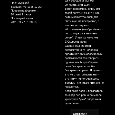
да и вообще, я мог бы
Пол:
Мужской
оспорить этот факт
Возраст:
40
[1985-12-29]
1)Вот, например, зачем им
Провел на форуме:
такой богатый язык? У нас
20 дней 9 часов
есть множество слов для
Последний визит:
обозначения предметов, в
2011-03-27 01:30:16
том числе научно-
абстрактных (изобретённых
чисто людьми в научных
целях). У них их явно нет.
2)Скорость речи:
распознование идёт
рефлекторно. у человека
просто нет физиологической
возможности так говорить.
однако, мы бы разбирали
речь быстрее, если бы
быстрее говорили. Я думаю
это не стоит доказывать --
это интуитивно-очевидно.
Вобщем, я считаю, что это не
показатель.
Хотя даже если и показатель,
то люди всё равно по массе
критериев *ума* опережают
дельфинов.
Светозар