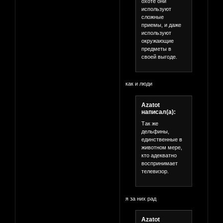
охоте они
используют
сложные
приемы, и даже
используют
окружающие
предметы в
своей выгоде.
как и люди
Azatot
написал(а):
Так же
дельфины,
единственные в
животном мере,
кто адекватно
воспринимает
телевизор.
я за них рад
Azatot