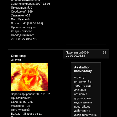
Зарегистрирован
: 2007-12-05
Приглашений:
0
Сообщений:
939
Уважение:
+23
Пол:
Мужской
Возраст:
40
[1985-12-29]
Провел на форуме:
20 дней 9 часов
Последний визит:
2011-03-27 01:30:16
Поделиться
2008-
33
Светозар
01-02 00:25:58
Знаток
Aeskathon
написал(а):
и где тут
интеллект? в
том, что один
дельфин
объяснил
Зарегистрирован
: 2007-11-02
Приглашений:
0
другому, что
Сообщений:
736
надо сделать
Уважение:
+25
простейшее
Пол:
Мужской
действие? а
Возраст:
38
[1988-06-11]
люди типа так не