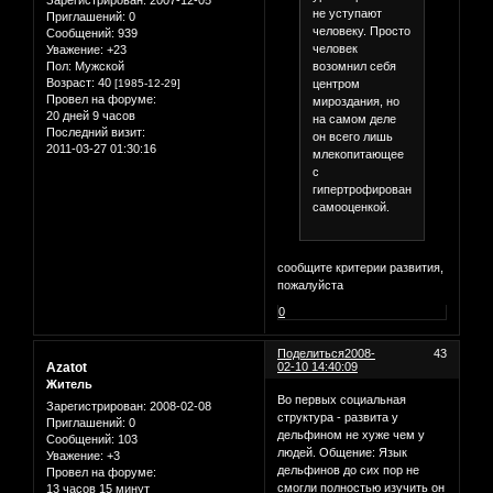
Зарегистрирован
: 2007-12-05
не уступают
Приглашений:
0
человеку. Просто
Сообщений:
939
человек
Уважение:
+23
возомнил себя
Пол:
Мужской
Возраст:
40
центром
[1985-12-29]
Провел на форуме:
мироздания, но
20 дней 9 часов
на самом деле
Последний визит:
он всего лишь
2011-03-27 01:30:16
млекопитающее
с
гипертрофированной
самооценкой.
сообщите критерии развития,
пожалуйста
0
Поделиться
2008-
43
Azatot
02-10 14:40:09
Житель
Во первых социальная
Зарегистрирован
: 2008-02-08
структура - развита у
Приглашений:
0
дельфином не хуже чем у
Сообщений:
103
людей. Общение: Язык
Уважение:
+3
дельфинов до сих пор не
Провел на форуме:
смогли полностью изучить он
13 часов 15 минут