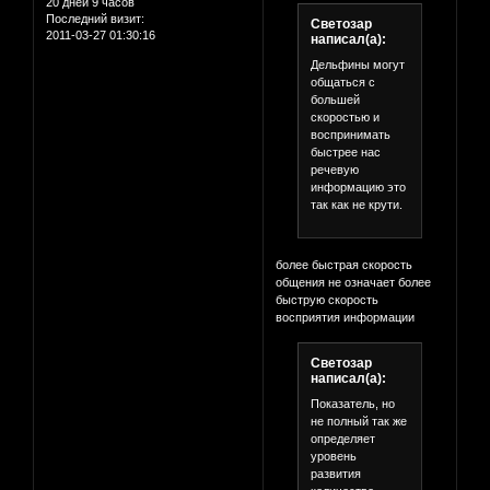
20 дней 9 часов
Последний визит:
Светозар
2011-03-27 01:30:16
написал(а):
Дельфины могут
общаться с
большей
скоростью и
воспринимать
быстрее нас
речевую
информацию это
так как не крути.
более быстрая скорость
общения не означает более
быструю скорость
восприятия информации
Светозар
написал(а):
Показатель, но
не полный так же
определяет
уровень
развития