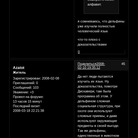
алфавит.
я сомневаюсь, что дельфины
уже изучили полностью
человеческий язык
что-то плохо с
доказательствами
0
Поделиться
2008-
45
Azatot
02-10 19:35:12
Житель
Да нет люди пытаются
Зарегистрирован
: 2008-02-08
изучить их язык. Ну
Приглашений:
0
доказательства, помотри
Сообщений:
103
Дискавери, там была
Уважение:
+3
программа об этом. У
Провел на форуме:
дельфином сложная
13 часов 15 минут
Последний визит:
социальная структура, при
2008-03-18 22:21:38
охоте они используют
сложные приемы, и даже
используют окружающие
предметы в своей выгоде.
Так же дельфины,
единственные в животном