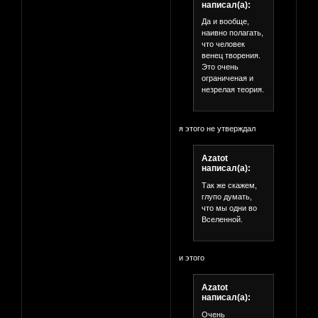
написал(а):
Да и вообще,
наивно полагать,
что человек
венец творения.
Это очень
ограниченая и
незрелая теория.
я этого не утверждал
Azatot
написал(а):
Так же скажем,
глупо думать,
что мы одни во
Вселенной.
и этого
Azatot
написал(а):
Очень