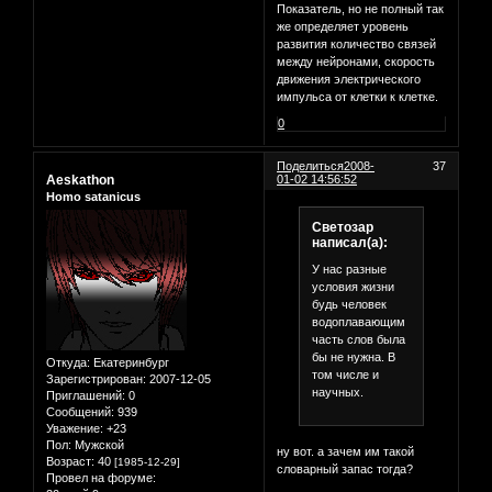
Показатель, но не полный так
же определяет уровень
развития количество связей
между нейронами, скорость
движения электрического
импульса от клетки к клетке.
0
Поделиться
2008-
37
Aeskathon
01-02 14:56:52
Homo satanicus
Светозар
написал(а):
У нас разные
условия жизни
будь человек
водоплавающим
часть слов была
бы не нужна. В
Откуда:
Екатеринбург
том числе и
Зарегистрирован
: 2007-12-05
научных.
Приглашений:
0
Сообщений:
939
Уважение:
+23
Пол:
Мужской
ну вот. а зачем им такой
Возраст:
40
[1985-12-29]
словарный запас тогда?
Провел на форуме: