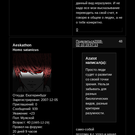
данный вид неразумен. И не
надо все мои высказывание
переводить на свой счет, я
говорю в общем о людях, а не
о тебе конкретно.
0
Поделиться
2008-
48
Aeskathon
02-10 19:57:13
Homo satanicus
Azatot
написал(а):
Просто люди
судят о развитии
со своей точки
зрения. Нельзя
забывать для
разных
Откуда:
Екатеринбург
биологических
Зарегистрирован
: 2007-12-05
видов, разные
Приглашений:
0
критерии
Сообщений:
939
разумности.
Уважение:
+23
Пол:
Мужской
Возраст:
40
[1985-12-29]
Провел на форуме:
само-собой
20 дней 9 часов
поэтому я с этого и начал