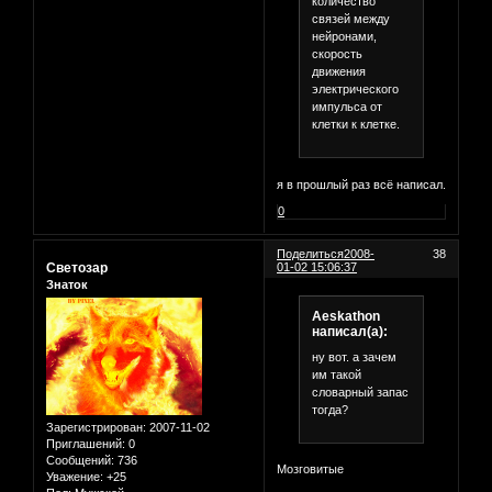
количество
связей между
нейронами,
скорость
движения
электрического
импульса от
клетки к клетке.
я в прошлый раз всё написал.
0
Поделиться
2008-
38
Светозар
01-02 15:06:37
Знаток
Aeskathon
написал(а):
ну вот. а зачем
им такой
словарный запас
тогда?
Зарегистрирован
: 2007-11-02
Приглашений:
0
Сообщений:
736
Мозговитые
Уважение:
+25