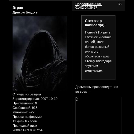
Поделиться
2008-
35
Эгрон
01-02 04:39:37
Дракон Бездны
Светозар
написал(а):
Понял ? Их речь
сложнее и богаче
нашей, мозг
более развитый
они могут
общаться через
стенку благодаря
звуквым
импульсам.
Дельфины превосходят нас
во всем...
Откуда:
из Бездны
Зарегистрирован
: 2007-10-19
0
Приглашений:
0
Сообщений:
918
Уважение:
+22
Провел на форуме:
12 дней 6 часов
Последний визит:
2008-11-09 08:07:54