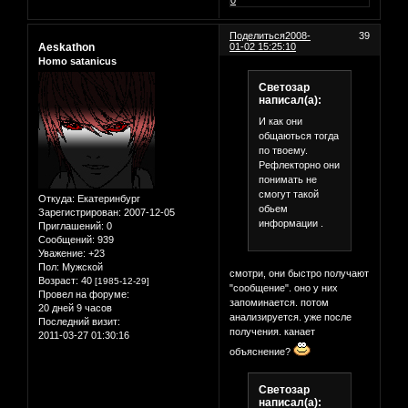
Поделиться
2008-
39
Aeskathon
01-02 15:25:10
Homo satanicus
Светозар
написал(а):
И как они
общаються тогда
по твоему.
Рефлекторно они
понимать не
смогут такой
Откуда:
Екатеринбург
обьем
Зарегистрирован
: 2007-12-05
информации .
Приглашений:
0
Сообщений:
939
Уважение:
+23
Пол:
Мужской
смотри, они быстро получают
Возраст:
40
[1985-12-29]
"сообщение". оно у них
Провел на форуме:
запоминается. потом
20 дней 9 часов
анализируется. уже после
Последний визит:
получения. канает
2011-03-27 01:30:16
объяснение?
Светозар
написал(а):