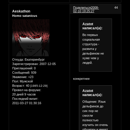
Поделиться
2008-
44
Aeskathon
02-10 19:25:27
Homo satanicus
Azatot
написал(а):
Во первых
социальная
структура -
развита у
дельфином не
хуже чем у
Откуда:
Екатеринбург
людей.
Зарегистрирован
: 2007-12-05
Приглашений:
0
Сообщений:
939
Уважение:
+23
конкретнее
Пол:
Мужской
Возраст:
40
[1985-12-29]
Провел на форуме:
Azatot
20 дней 9 часов
написал(а):
Последний визит:
Общение: Язык
2011-03-27 01:30:16
дельфинов до
сих пор не
смогли
полностью
изучить он очень
обширен и имеет