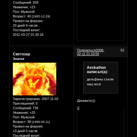
Сообщений:
939
Уважение:
+23
Пол:
Мужской
Возраст:
40
[1985-12-29]
Провел на форуме:
20 дней 9 часов
Последний визит:
2011-03-27 01:30:16
Поделиться
2008-
52
Светозар
02-11 21:10:55
Знаток
Aeskathon
написал(а):
дельфины съели
наш мозг
Зарегистрирован
: 2007-11-02
Докажите)))
Приглашений:
0
Сообщений:
736
0
Уважение:
+25
Пол:
Мужской
Возраст:
38
[1988-06-11]
Провел на форуме:
13 дней 0 часов
Последний визит: