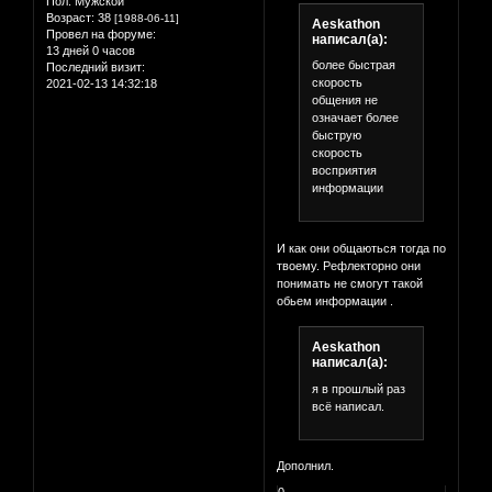
Пол:
Мужской
Возраст:
38
[1988-06-11]
Aeskathon
Провел на форуме:
написал(а):
13 дней 0 часов
более быстрая
Последний визит:
скорость
2021-02-13 14:32:18
общения не
означает более
быструю
скорость
восприятия
информации
И как они общаються тогда по
твоему. Рефлекторно они
понимать не смогут такой
обьем информации .
Aeskathon
написал(а):
я в прошлый раз
всё написал.
Дополнил.
0