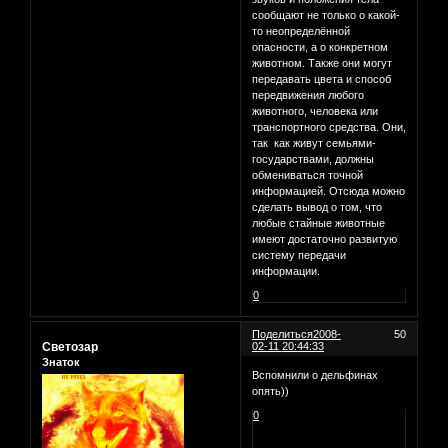
сообщают не только о какой-
то неопределённой
опасности, а о конкретном
животном. Также они могут
передавать цвета и способ
передвижения любого
животного, человека или
транспортного средства. Они,
так как живут семьями-
государствами, должны
обмениваться точной
информацией. Отсюда можно
сделать вывод о том, что
любые стайные животные
имеют достаточно развитую
систему передачи
информации.
0
Поделиться
2008-
50
Светозар
02-11 20:44:33
Знаток
Вспомнили о дельфинах
опять))
0