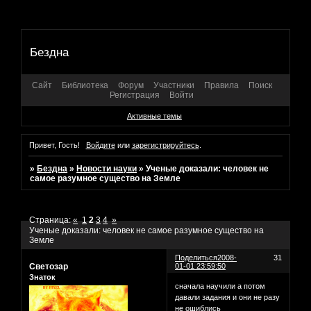
Бездна
Сайт
Библиотека
Форум
Участники
Правила
Поиск
Регистрация
Войти
Активные темы
Привет, Гость!
Войдите
или
зарегистрируйтесь
.
»
Бездна
»
Новости науки
»
Ученые доказали: человек не
самое разумное существо на Земле
Страница:
«
1
2
3
4
»
Ученые доказали: человек не самое разумное существо на
Земле
Поделиться
2008-
31
Светозар
01-01 23:59:50
Знаток
сначала научили а потом
давали задания и они не разу
не ошиблись