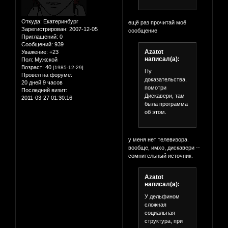
Откуда:
Екатеринбург
ещё раз прочитай моё
Зарегистрирован
: 2007-12-05
сообщение
Приглашений:
0
Сообщений:
939
Azatot
Уважение:
+23
написал(а):
Пол:
Мужской
Возраст:
40
[1985-12-29]
Ну
Провел на форуме:
доказательства,
20 дней 9 часов
помотри
Последний визит:
Дискавери, там
2011-03-27 01:30:16
была программа
об этом.
у меня нет телевизора.
вообще, имхо, дискавери --
сомнительный источник.
Azatot
написал(а):
У дельфином
сложная
социальная
структура, при