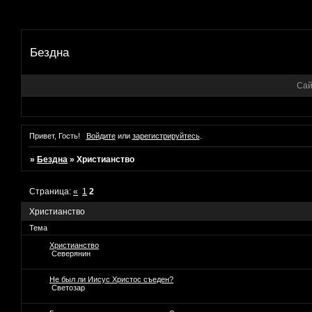
Бездна
Сай
Привет, Гость!
Войдите
или
зарегистрируйтесь
.
»
Бездна
»
Христианство
Страница:
«
1
2
Христианство
Тема
Христианство
Северянин
Не был ли Иисус Христос съеден?
Светозар