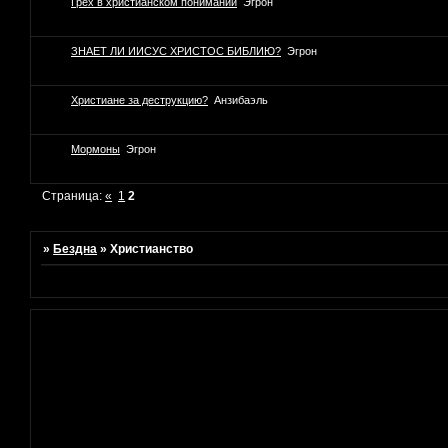
Грех в христианском понимании
Эгрон
ЗНАЕТ ЛИ ИИСУС ХРИСТОС БИБЛИЮ?
Эгрон
Христиане за деструкцию?
Анзибаэль
Мормоны
Эгрон
Страница:
«
1
2
»
Бездна
»
Христианство