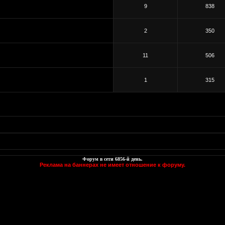
9
838
2
350
11
506
1
315
Форум в сети
6856
-й день.
Реклама на баннерах не имеет отношение к форуму.