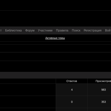
т
Библиотека
Форум
Участники
Правила
Поиск
Регистрация
Вой
Активные темы
Ответов
Просмотро
4
983
0
353