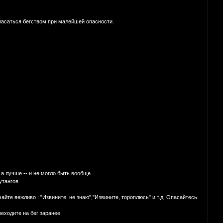
спасаться бегством при малейшей опасности.
 а лучше -- и не могло быть вообще.
утангов.
йте вежливо : "Извините, не знаю","Извините, тоpоплюсь" и т.д. Опасайтесь
еходите на бег заpанее.