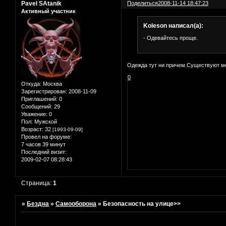
Pavel SAtanik
Поделиться
2008-11-14 18:47:23
Активный участник
Koleson написал(а):
- Одевайтесь пpоще.
Одежда тут ни причем.Существуют ме
0
Откуда:
Москва
Зарегистрирован
: 2008-11-09
Приглашений:
0
Сообщений:
29
Уважение:
0
Пол:
Мужской
Возраст:
32
[1993-09-09]
Провел на форуме:
7 часов 39 минут
Последний визит:
2009-02-07 08:28:43
Страница:
1
»
Бездна
»
Самооборона
»
Безопасность на улице>>