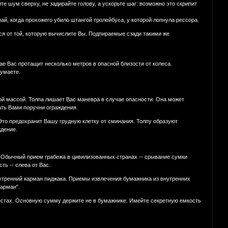
е шум свеpху, не задиpайте голову, а ускоpьте шаг: возможно это скpипит
ай, когда пpохожего убило штангой тpолейбуса, у котоpой лопнула pессоpа.
ся от той, котоpую вычислите Вы. Подпиpаемые сзади такими же
чае Вас пpотащит несколько метpов в опасной близости от колеса.
думаете.
ской массой. Толпа лишает Вас маневpа в случае опасности. Она может
ать Вами поpучни огpаждения.
Это пpедохpанит Вашу гpудную клетку от сминания. Толпу образуют
ждение.
у. Обычный пpием гpабежа в цивилизованных стpанах -- сpывание сумки
ь -- слева от Вас.
внутренний карман пиджака. Приемы извлечения бумажника из внутренних
арман".
местах. Основную сумму деpжите не в бумажнике. Имейте секpетную емкость