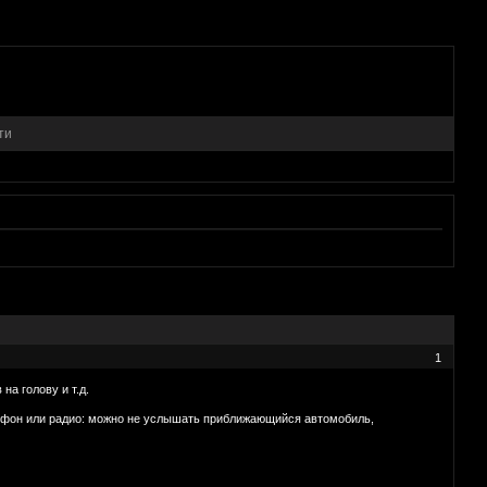
ти
1
на голову и т.д.
итофон или радио: можно не услышать приближающийся автомобиль,