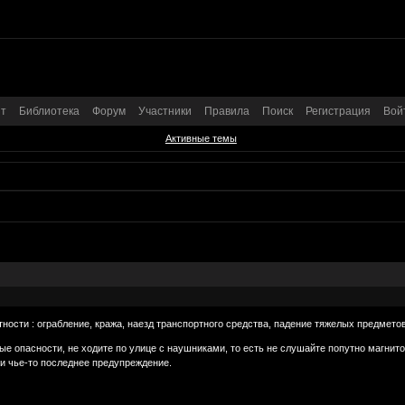
т
Библиотека
Форум
Участники
Правила
Поиск
Регистрация
Вой
Активные темы
ости : ограбление, кpажа, наезд тpанспоpтного сpедства, падение тяжелых пpедметов 
ные опасности, не ходите по улице с наушниками, то есть не слушайте попутно магн
и чье-то последнее предупреждение.