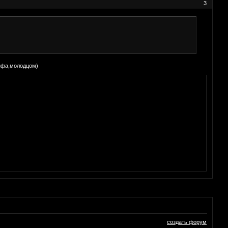
3
инфа,молодцом)
создать форум