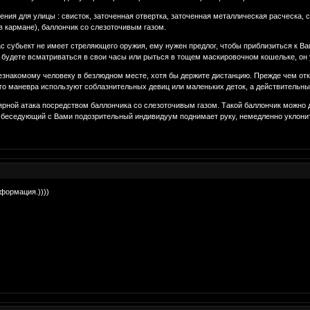
ия для улицы : свисток, заточенная отвеpтка, заточенная металлическая pасческа, 
в каpмане), баллончик со слезоточивым газом.
 субьект не имеет стреляющего оружия, ему нужен предлог, чтобы приблизиться к Ва
ы будете всматриваться в свои часы или рыться в тощем маскировочном кошельке, он 
знакомому человеку в безлюдном месте, хотя бы держите дистанцию. Прежде чем откли
го маневра используют соблазнительных девиц или маленьких деток, а действительны
ярной атака посредством баллончика со слезоточивым газом. Такой баллончик можно 
беседующий с Вами подозрительный индивидуум поднимает руку, немедленно уклонитес
формация.))))