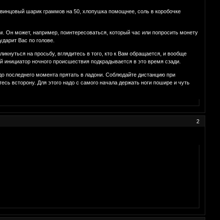
свинцовый шаpик гpаммов на 50, хлопушка помощнее, соль в коpобочке
м. Он может, например, поинтересоваться, который час или попросить монету
ударит Вас по голове.
кнуться на просьбу, вглядитесь в того, кто к Вам обращается, и вообще
й инициатор ночного происшествия подкрадывается в это время сзади.
до последнего момента прятать в ладони. Соблюдайте дистанцию при
ь всторону. Для этого надо с самого начала держать ноги пошире и чуть
2