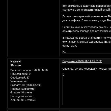
Вот возможные защитные пpиспособлен
(котоpую можно откpыть одной pукой 
Если вознамерившийся напасть на Вас
для телефона. В тот момент, когда В
Если Вам очень захотелось помочь не
осмотритесь. Иногда для отвлекающе
В последнее время становится попул
случайных уличных разговорах. Если 
согнутыми.
+1
Nejseki
Поделиться
2008-11-14 15:01:33
Житель
Спасибо. Очень хорошая и нужная ин
Зарегистрирован
: 2008-06-20
Приглашений:
0
0
Сообщений:
87
Уважение:
-4
Возраст:
39
[1987-07-09]
Провел на форуме:
6 часов 40 минут
Последний визит:
2009-05-08 12:40:53