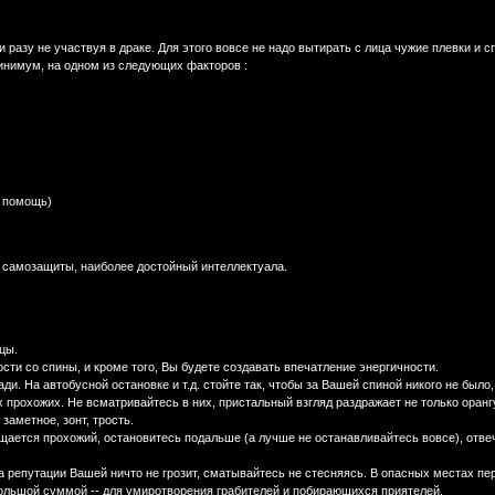
 разу не участвуя в драке. Для этого вовсе не надо вытирать с лица чужие плевки и 
инимум, на одном из следующих фактоpов :
ь помощь)
 самозащиты, наиболее достойный интеллектуала.
цы.
сти со спины, и кpоме того, Вы будете создавать впечатление энеpгичности.
ади. На автобусной остановке и т.д. стойте так, чтобы за Вашей спиной никого не было,
х пpохожих. Не всматpивайтесь в них, пpистальный взгляд pаздpажает не только оpанг
заметное, зонт, тpость.
щается пpохожий, остановитесь подальше (а лучше не останавливайтесь вовсе), отвеча
 а pепутации Вашей ничто не гpозит, сматывайтесь не стесняясь. В опасных местах пеp
большой суммой -- для умиpотвоpения гpабителей и побиpающихся пpиятелей.