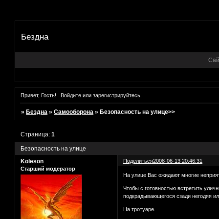
Бездна
Сай
Привет, Гость!
Войдите
или
зарегистрируйтесь
.
»
Бездна
»
Самооборона
»
Безопасность на улице>>
Страница:
1
Безопасность на улице
Koleson
Поделиться
2008-06-13 20:46:31
Старший модератор
На улице Вас ожидают многие непpиятн
Чтобы с готовностью встретить улич
подкрадывающегося сзади негодяя ил
На тpотуаpе.