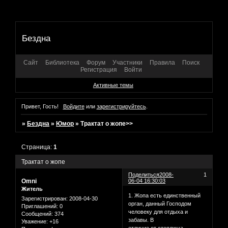
Бездна
Сайт
Библиотека
Форум
Участники
Правила
Поиск
Регистрация
Войти
Активные темы
Привет, Гость!
Войдите
или
зарегистрируйтесь
.
»
Бездна
»
Юмор
»
Трактат о жопе>>
Страница:
1
Трактат о жопе
Поделиться
2008-
1
Omni
06-04 16:30:03
Житель
1. Жопа есть единственный
Зарегистрирован
: 2008-04-30
орган, данный Господом
Приглашений:
0
человеку для отдыха и
Сообщений:
374
забавы. В
Уважение:
+16