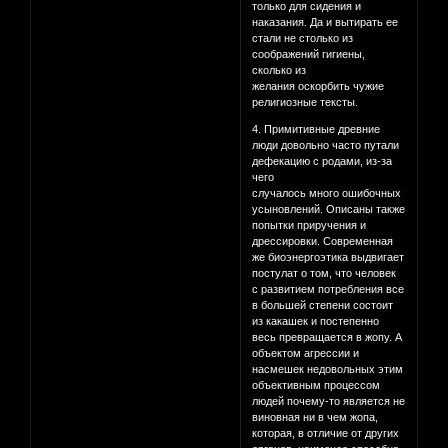
только для сидения и
наказания. Да и вытирать ее
стали не столько из
соображений гигиены,
сколько из
желания оскорбить чужие
религиозные тексты.
4. Примитивные древние
люди довольно часто путали
дефекацию с родами, из-за
чего
случалось много ошибочных
усыновлений. Описаны также
попытки приручения и
дрессировки. Современная
же биоэнергоэтика выдвигает
постулат о том, что человек
с развитием потребления все
в большей степени состоит
из какашек и постепенно
весь превращается в жопу. А
объектом агрессии и
насмешек недовольных этим
объективным процессом
людей почему-то является не
виновная ни в чем жопа,
которая, в отличие от других