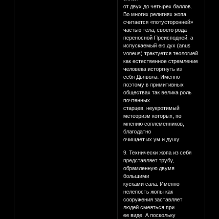
от двух до четырех баллов.
Во многих религиях жопа
считается «потусторонней»
частью тела, своего рода
переносной Преисподней, а
испускаемый ею дух (anus
voneus) трактуется теологией
как естественное стремление
человека исторгнуть из
себя Дьявола. Именно
поэтому в примитивных
обществах так велика роль
почтенных
старцев, неукротимый
метеоризм которых, по
мнению соплеменников,
благодатно
очищает их ум и душу.
9. Технически жопа из себя
представляет трубу,
обрамленную двумя
большими
кусками сала. Именно
нелепость жопы как
сооружения заставляет
людей смеяться при
ее виде. А поскольку