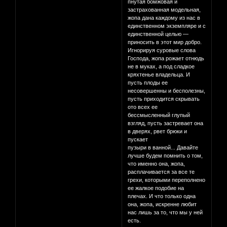
пнутая бомжовая и
застрахованная модельная,
жопа дана каждому из нас в
единственном экземпляре и с
единственной целью —
приносить в этот мир добро.
Игнорируя суровые слова
Господа, жопа рожает отнюдь
не в муках, а под сладкое
кряхтенье владельца. И
пусть плоды ее
несовершенны и бесполезны,
пусть приходится скрывать
ото всех ее
бессмысленный глупый
взгляд, пусть застревает она
в дверях, рвет брюки и
пускает
пузыри в ванной... Давайте
лучше будем помнить о том,
что именно она, жопа,
расплачивается за все те
грехи, которыми переполнено
ее жалкое подобие на
плечах. И что только одна
она, жопа, искренне любит
нас лишь за то, что мы у ней
есть.