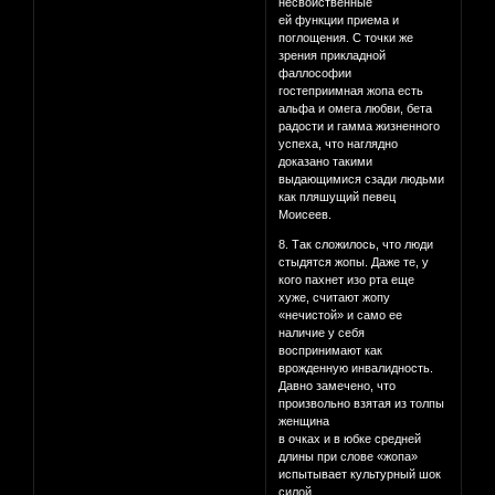
несвойственные
ей функции приема и
поглощения. С точки же
зрения прикладной
фаллософии
гостеприимная жопа есть
альфа и омега любви, бета
радости и гамма жизненного
успеха, что наглядно
доказано такими
выдающимися сзади людьми
как пляшущий певец
Моисеев.
8. Так сложилось, что люди
стыдятся жопы. Даже те, у
кого пахнет изо рта еще
хуже, считают жопу
«нечистой» и само ее
наличие у себя
воспринимают как
врожденную инвалидность.
Давно замечено, что
произвольно взятая из толпы
женщина
в очках и в юбке средней
длины при слове «жопа»
испытывает культурный шок
силой