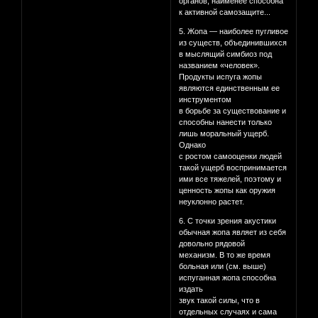
органов, наименее способна
к активной самозащите...
5. Жопа — наиболее пугливое
из существ, объединившихся
в мыслящий симбиоз под
названием «человек».
Продукты испуга жопы
являются единственным ее
инструментом
в борьбе за существование и
способны нанести только
лишь моральный ущерб.
Однако
с ростом самооценки людей
такой ущерб воспринимается
ими все тяжелей, поэтому и
ценность жопы как оружия
неуклонно растет.
6. С точки зрения акустики
обычная жопа являет из себя
довольно рядовой
механизм. В то же время
больная или (см. выше)
испуганная жопа способна
издать
звук такой силы, что в
отдельных случаях и сама