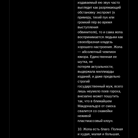
издаваемый ею звук часто
выглядит как разряжающий
обстановку экспромт (к
примеру, тихий пук или
громкий пёр во время
выступления
обвинителя), то и сама жопа
воспринимается людьми как
своеобразная кладезь
хорошего настроения. Жопа
— абсолютный чемпион
юмора. Единственная ее
шутка, не
потеряв актуальности,
выдержала миллиарды
изданий, и даже предельно
строгий
государственный муж, всего
лишь неумело поев гороха,
внезапно может пошутить
так, что в ближайшем
Макдональдсе от смеха
свалится со скамейки
неживой
пластмассовый клоун.
10. Жопа есть благо. Полная
и худая, малая и большая,