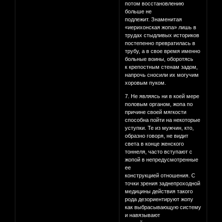
потом восстановлению
больше не
подлежит. Знаменитая
«иерихонская жопа» лишь в
трудах стыдливых историков
постепенно превратилась в
трубу, а в свое время именно
больные воины, оборотясь
к крепостным стенам задом,
напрочь сносили их могучим
хоровым пуком.
7. Не являясь ни в коей мере
половым органом, жопа по
причине своей мягкости
способна пойти на некоторые
уступки. Те из мужчин, кто,
образно говоря, не видит
света в конце женского
тоннеля, часто вступают с
жопой в непредусмотренные
ее
конструкцией отношения. С
точки зрения заднепроходной
медицины действия такого
рода дезориентируют жопу
как выбрасывающую систему
и навязывают