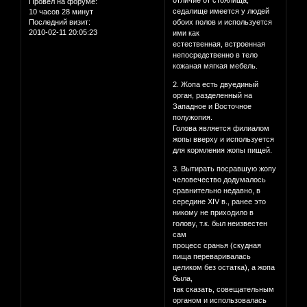
отличие от стоялища,
Провел на форуме:
седалище имеется у людей
10 часов 28 минут
Последний визит:
обоих полов и используется
2010-02-11 20:05:23
ими как
естественная, встроенная
непосредственно в тело
кожаная мягкая мебель.
2. Жопа есть двуединый
орган, разделенный на
Западное и Восточное
полужопия.
Голова является филиалом
жопы вверху и используется
для кормления жопы пищей.
3. Вытирать посравшую жопу
человечество додумалось
сравнительно недавно, в
середине ХIV в., ранее это
никому не приходило в
голову, т.к. был неизвестен
сам
процесс сранья (скудная
пища переваривалась
целиком без остатка), а жопа
была,
так сказать, совещательным
органом и использовалась