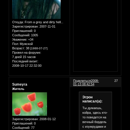
Откуда:
From a grey and dirty hell...
Зарегистрирован
: 2007-11-01
Приглашений:
0
Сообщений:
1005
Уважение:
+34
Пол:
Мужской
Возраст:
38
[1988-07-27]
Провел на форуме:
7 дней 15 часов
Последний визит:
2008-10-17 22:32:00
Поделиться
2008-
27
Sumeyra
01-13 08:42:54
Житель
Эгрон
написал(а):
Ты думаешь,
койра, здесь кто-
то поведется на
Зарегистрирован
: 2008-01-12
вечный бордель
Приглашений:
0
с изумрудами и
Сообщений:
77