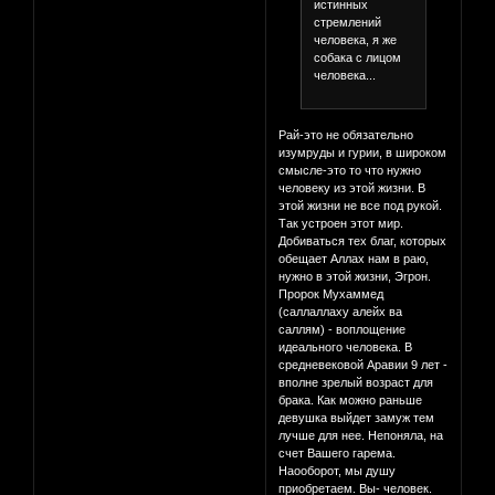
истинных
стремлений
человека, я же
собака с лицом
человека...
Рай-это не обязательно
изумруды и гурии, в широком
смысле-это то что нужно
человеку из этой жизни. В
этой жизни не все под рукой.
Так устроен этот мир.
Добиваться тех благ, которых
обещает Аллах нам в раю,
нужно в этой жизни, Эгрон.
Пророк Мухаммед
(саллаллаху алейх ва
саллям) - воплощение
идеального человека. В
средневековой Аравии 9 лет -
вполне зрелый возраст для
брака. Как можно раньше
девушка выйдет замуж тем
лучше для нее. Непоняла, на
счет Вашего гарема.
Наооборот, мы душу
приобретаем. Вы- человек.