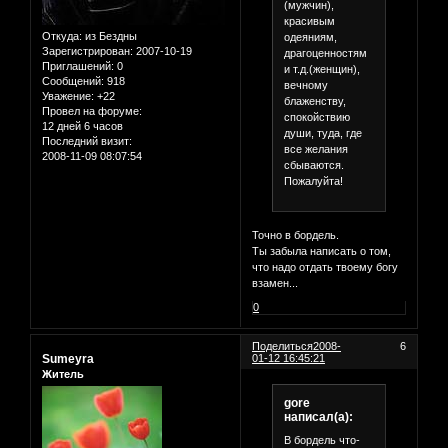
(мужчин),
красивым
Откуда:
из Бездны
одеяниям,
Зарегистрирован
: 2007-10-19
драгоценностям
Приглашений:
0
и т.д.(женщин),
Сообщений:
918
вечному
Уважение:
+22
блаженству,
Провел на форуме:
спокойствию
12 дней 6 часов
души, туда, где
Последний визит:
все желания
2008-11-09 08:07:54
сбываются.
Пожалуйта!
Точно в бордель.
Ты забыла написать о том,
что надо отдать твоему богу
взамен...
0
Поделиться
2008-
6
Sumeyra
01-12 16:45:21
Житель
gore
написал(а):
В бордель что-