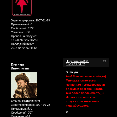
Зарегистрирован
: 2007-11-29
Приглашений:
0
Сообщений:
1335
Уважение:
+38
Провел на форуме:
17 часов 22 минуты
Последний визит:
2013-04-04 02:45:58
Поделиться
2008-
19
Dимиург
01-12 19:34:02
Интеллигент
Sumeyra
Ave! Точнее салам алейкум)
Мне кажется не всем
женщинам нужна красивая
одежда и драгоценности,
тем более после смерти)))
Ислам - это вата еще
Откуда:
Екатеринбург
похуже христианства и
Зарегистрирован
: 2007-10-23
куда абсурднее.
Приглашений:
0
0
Сообщений:
707
Уважение:
+14