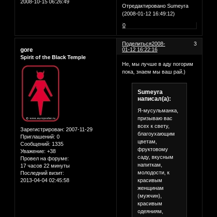
2008-10-15 06:26:49
Отредактировано Sumeyra
(2008-01-12 16:49:12)
0
Поделиться
2008-
3
gore
01-12 16:22:16
Spirit of the Black Temple
Не, мы лучше в аду погорим
пока, знаем мы ваш рай.)
Sumeyra
написал(а):
Я-мусульманка,
призываю вас
всех к свету,
Зарегистрирован
: 2007-11-29
благоухающим
Приглашений:
0
цветам,
Сообщений:
1335
фруктовому
Уважение:
+38
саду, вкусным
Провел на форуме:
напиткам,
17 часов 22 минуты
молодости, к
Последний визит:
красивым
2013-04-04 02:45:58
женщинам
(мужчин),
красивым
одеяниям,