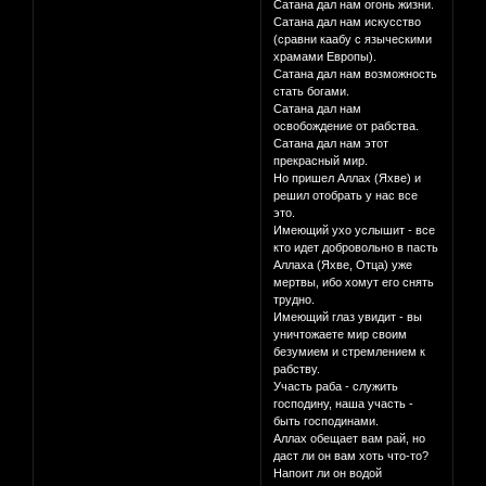
Сатана дал нам огонь жизни.
Сатана дал нам искусство
(сравни каабу с языческими
храмами Европы).
Сатана дал нам возможность
стать богами.
Сатана дал нам
освобождение от рабства.
Сатана дал нам этот
прекрасный мир.
Но пришел Аллах (Яхве) и
решил отобрать у нас все
это.
Имеющий ухо услышит - все
кто идет добровольно в пасть
Аллаха (Яхве, Отца) уже
мертвы, ибо хомут его снять
трудно.
Имеющий глаз увидит - вы
уничтожаете мир своим
безумием и стремлением к
рабству.
Участь раба - служить
господину, наша участь -
быть господинами.
Аллах обещает вам рай, но
даст ли он вам хоть что-то?
Напоит ли он водой