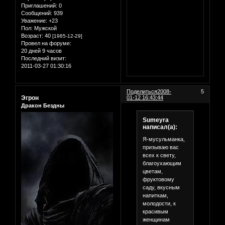
Приглашений:
0
Сообщений:
939
Уважение:
+23
Пол:
Мужской
Возраст:
40
[1985-12-29]
Провел на форуме:
20 дней 9 часов
Последний визит:
2011-03-27 01:30:16
Поделиться
2008-
5
Эгрон
01-12 16:43:44
Дракон Бездны
Sumeyra
написал(а):
Я-мусульманка,
призываю вас
всех к свету,
благоухающим
цветам,
фруктовому
саду, вкусным
напиткам,
молодости, к
красивым
женщинам