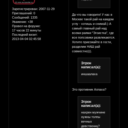
Зарегистрирован
: 2007-11-29
Приглашений:
0
Да что вы говорите! У нас в
Сообщений:
1335
Москве такой рай на каждом
Уважение:
+38
углу - хотишь и снимай.) А
Провел на форуме:
самый главный рай над
17 часов 22 минуты
всеми раями "Эгоистка", где
Последний визит:
все попсовики развлекаются.
2013-04-04 02:45:58
Хотите приезжайте в гости,
разделим НАШ рай
совместно))).
Эгрон
написал(а):
иншаалаха
Это противник Аллаха?
Эгрон
написал(а):
нахрен мужчине
нужны толпы
вечных
девствениц?