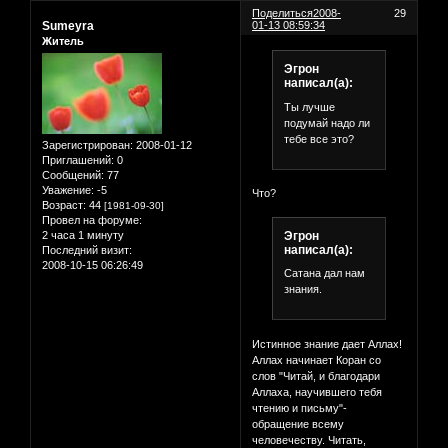
Поделиться
2008-
29
Sumeyra
01-13 08:59:34
Житель
Эгрон
написал(а):
Ты лучше
подумай надо ли
тебе все это?
Зарегистрирован
: 2008-01-12
Приглашений:
0
Сообщений:
77
Уважение:
-5
Что?
Возраст:
44
[1981-09-30]
Провел на форуме:
Эгрон
2 часа 1 минуту
написал(а):
Последний визит:
2008-10-15 06:26:49
Сатана дал нам
знания.
Истинное знание дает Аллах!
Аллах начинает Коран со
слов "Читай, и благодари
Аллаха, научившего тебя
чтению и письму"-
обращение всему
человечеству. Читать,