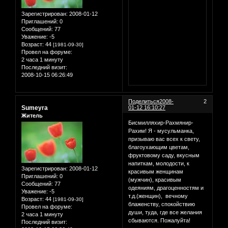
Зарегистрирован
: 2008-01-12
Приглашений:
0
Сообщений:
77
Уважение:
-5
Возраст:
44
[1981-09-30]
Провел на форуме:
2 часа 1 минуту
Последний визит:
2008-10-15 06:26:49
Поделиться
2008-
2
Sumeyra
01-12 16:10:27
Житель
Бисмилляхир-Рахмянир-
Рахим! Я - мусульманка,
призываю вас всех к свету,
благоухающим цветам,
фруктовому саду, вкусным
напиткам, молодости, к
Зарегистрирован
: 2008-01-12
красивым женщинам
Приглашений:
0
(мужчин), красивым
Сообщений:
77
одеяниям, драгоценностям и
Уважение:
-5
т.д.(женщин), вечному
Возраст:
44
[1981-09-30]
блаженству, спокойствию
Провел на форуме:
души, туда, где все желания
2 часа 1 минуту
сбываются. Пожалуйта!
Последний визит: