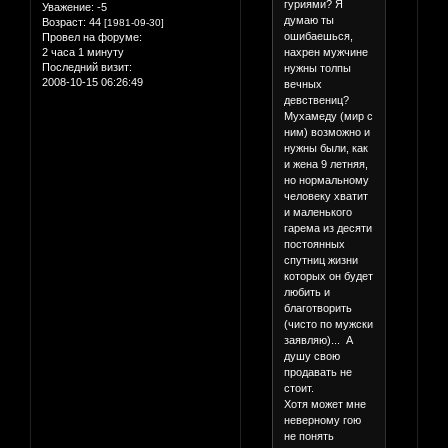
гуриями? Я
Уважение:
-5
думаю ты
Возраст:
44
[1981-09-30]
ошибаешься,
Провел на форуме:
нахрен мужчине
2 часа 1 минуту
Последний визит:
нужны толпы
2008-10-15 06:26:49
вечных
девствениц?
Мухамеду (мир с
ним) возможно и
нужны были, как
и жена 9 летняя,
но нормальному
человеку хватит
и маленького
гарема из десяти
постоянных
спутниц жизни
которых он будет
любить и
благотворить
(чисто по мужски
заявляю)... А
душу свою
продавать не
стоит.
Хотя может мне
неверному гою
не понять