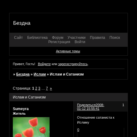
Бездна
Сайт
Библиотека
Форум
Участники
Правила
Поиск
Регистрация
Войти
Активные темы
Привет, Гость!
Войдите
или
зарегистрируйтесь
.
»
Бездна
»
Ислам
»
Ислам и Сатанизм
Страница:
1
2
3
…
7
»
Ислам и Сатанизм
Поделиться
2008-
1
Sumeyra
01-12 15:55:41
Житель
Отношение сатаниста к
Исламу
0