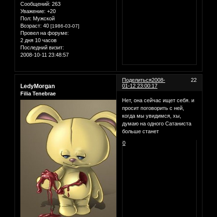
Сообщений:
263
Уважение:
+20
Пол:
Мужской
Возраст:
40
[1986-03-07]
Провел на форуме:
2 дня 10 часов
Последний визит:
2008-10-11 23:48:57
Поделиться
2008-
22
LedyMorgan
01-12 23:00:17
Filia Tenebrae
Нет, она сейчас ищет себя. и
просит поговорить с ней,
когда мы увидимся, хы,
думаю на одного Сатаниста
больше станет
0