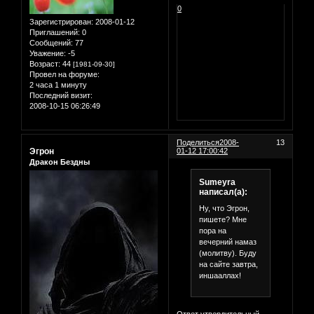
0
Зарегистрирован
: 2008-01-12
Приглашений:
0
Сообщений:
77
Уважение:
-5
Возраст:
44
[1981-09-30]
Провел на форуме:
2 часа 1 минуту
Последний визит:
2008-10-15 06:26:49
Поделиться
2008-
13
Эгрон
01-12 17:00:42
Дракон Бездны
Sumeyra
написал(а):
Ну, что Эгрон,
пишете? Мне
пора на
вечерний намаз
(молитву). Буду
на сайте завтра,
иншааллах!
Ответ утвердительный -