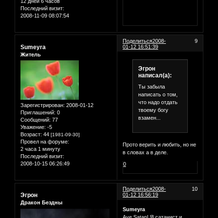
12 дней 6 часов
Последний визит:
2008-11-09 08:07:54
Поделиться
2008-
9
Sumeyra
01-12 16:51:39
Житель
Эгрон
написал(а):
Ты забыла
написать о том,
что надо отдать
Зарегистрирован
: 2008-01-12
твоему богу
Приглашений:
0
взамен...
Сообщений:
77
Уважение:
-5
Возраст:
44
[1981-09-30]
Провел на форуме:
Прото верить и любить, но не
2 часа 1 минуту
в словах а в деле.
Последний визит:
2008-10-15 06:26:49
0
Поделиться
2008-
10
Эгрон
01-12 16:56:19
Дракон Бездны
Sumeyra
Ave Satan! Я сатанист и