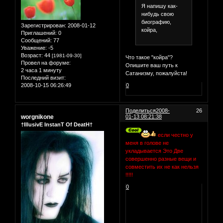
Я напишу как-
нибудь свою
биографию,
Зарегистрирован
: 2008-01-12
койра,
Приглашений:
0
Сообщений:
77
Уважение:
-5
Возраст:
44
[1981-09-30]
Что такое "койра"?
Провел на форуме:
Опишите ваш путь к
2 часа 1 минуту
Сатанизму, пожалуйста!
Последний визит:
2008-10-15 06:26:49
0
Поделиться
2008-
26
worgnikone
01-13 08:21:38
†IllusivE InstanT Of DeatH†
если честно у
меня в голове не
укладывается Это Две
совершенно разные вещи и
совместить их не как нельзя
!!!!!
0