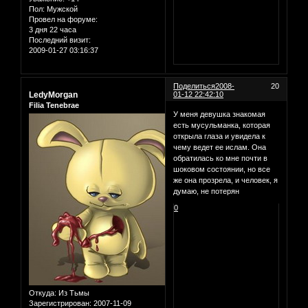
Пол:
Мужской
Провел на форуме:
3 дня 22 часа
Последний визит:
2009-01-27 03:16:37
Поделиться
2008-
20
LedyMorgan
01-12 22:42:10
Filia Tenebrae
У меня девушка знакомая
есть мусульманка, которая
открыла глаза и увидела к
чему ведет ее ислам. Она
обратилась ко мне почти в
шоковом состоянии, но все
же она прозрела, и человек, я
думаю, не потерян
0
Откуда:
Из Тьмы
Зарегистрирован
: 2007-11-09