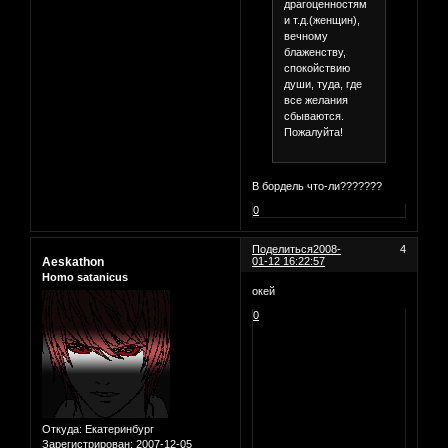
драгоценностям
и т.д.(женщин),
вечному
блаженству,
спокойствию
души, туда, где
все желания
сбываются.
Пожалуйта!
В бордель что-ли???????
0
Поделиться
2008-
4
Aeskathon
01-12 16:22:57
Homo satanicus
окей
0
Откуда:
Екатеринбург
Зарегистрирован
: 2007-12-05