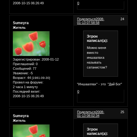
2008-10-15 06:26:49
0
Поделиться
2008-
24
Sumeyra
01-13 07:58:58
Житель
Эгрон
написал(а):
Можно меня
вместо
иншаалаха
Зарегистрирован
: 2008-01-12
называть
Приглашений:
0
сатанистом?
Сообщений:
77
Уважение:
-5
Возраст:
44
[1981-09-30]
Провел на форуме:
"Иншааллах" - это "Дай Бог"
2 часа 1 минуту
0
Последний визит:
2008-10-15 06:26:49
Поделиться
2008-
25
Sumeyra
01-13 08:02:34
Житель
Эгрон
написал(а):