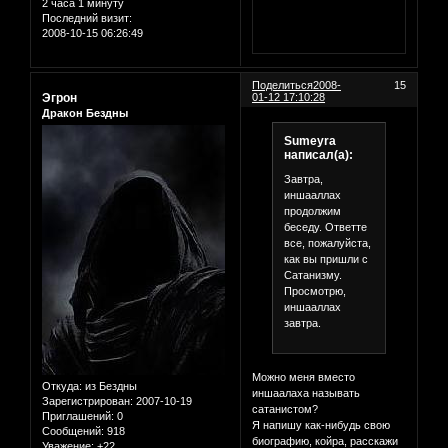
2 часа 1 минуту
Последний визит:
2008-10-15 06:26:49
Поделиться
2008-
15
Эгрон
01-12 17:10:28
Дракон Бездны
Sumeyra
написал(а):
Завтра,
иншааллах
продолжим
беседу. Ответте
все, пожалуйста,
как вы пришли с
Сатанизму.
Просмотрю,
иншааллах
завтра.
Можно меня вместо
Откуда:
из Бездны
иншаалаха называть
Зарегистрирован
: 2007-10-19
сатанистом?
Приглашений:
0
Я напишу как-нибудь свою
Сообщений:
918
биографию, койра, расскажи
Уважение:
+22