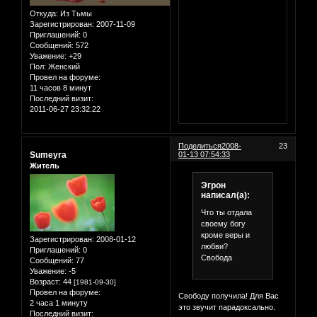
Откуда:
Из Тьмы
Зарегистрирован
: 2007-11-09
Приглашений:
0
Сообщений:
572
Уважение:
+29
Пол:
Женский
Провел на форуме:
11 часов 8 минут
Последний визит:
2011-06-27 23:32:22
Поделиться
2008-
23
Sumeyra
01-13 07:54:33
Житель
Эгрон
написал(а):
Что ты отдала
своему богу
кроме веры и
Зарегистрирован
: 2008-01-12
любви?
Приглашений:
0
Свобода
Сообщений:
77
Уважение:
-5
Возраст:
44
[1981-09-30]
Провел на форуме:
Cвободу получила! Для Вас
2 часа 1 минуту
это звучит парадоксально.
Последний визит: