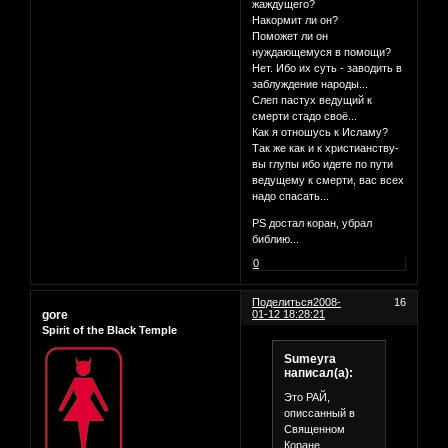
жаждущего?
Накормит ли он?
Поможет ли он
нуждающемуся в помощи?
Нет. Ибо их суть - заводить в
заблуждение народы...
Слеп пастух ведущий к
смерти стадо своё...
Как я отношусь к Исламу?
Так же как и к христианству-
вы глупы ибо идете по пути
ведущему к смерти, вас всех
надо спасать...
PS достал коран, убрал
библию...
0
Поделиться
2008-
16
gore
01-12 18:28:21
Spirit of the Black Temple
Sumeyra
написал(а):
Это РАЙ,
описсанный в
Священном
Коране.