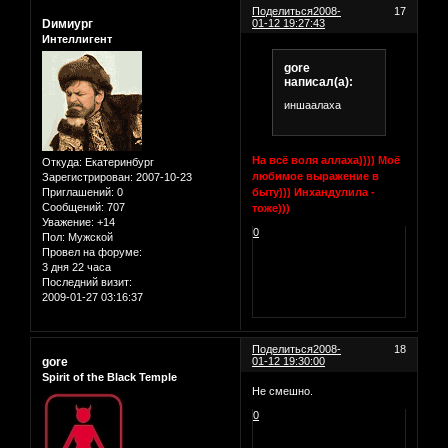
Поделиться
2008-
17
Dимиург
01-12 19:27:43
Интеллигент
gore
написал(а):
иншаалаха
На всё воля аллаха)))) Моё
Откуда:
Екатеринбург
любимое выражение в
Зарегистрирован
: 2007-10-23
быту))) Инхандулила -
Приглашений:
0
Сообщений:
707
тоже)))
Уважение:
+14
0
Пол:
Мужской
Провел на форуме:
3 дня 22 часа
Последний визит:
2009-01-27 03:16:37
Поделиться
2008-
18
gore
01-12 19:30:00
Spirit of the Black Temple
Не смешно.
0