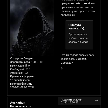
предлагаю тебе стать богом
при жизни и после смерти.
Взамен нужно просто стать
свободным.
Sumeyra
написал(а):
Прото верить и
любить, но не в
словах а в деле.
Что ты отдала своему богу
Откуда:
из Бездны
кроме веры и любви?
Зарегистрирован
: 2007-10-19
Свобода?
Приглашений:
0
0
Сообщений:
918
Уважение:
+22
Провел на форуме:
12 дней 6 часов
Последний визит:
2008-11-09 08:07:54
Поделиться
2008-
11
Aeskathon
01-12 16:56:23
Homo satanicus