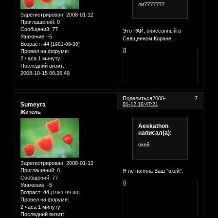
ли???????
Зарегистрирован
: 2008-01-12
Приглашений:
0
Сообщений:
77
Это РАЙ, описсанный в
Уважение:
-5
Священном Коране.
Возраст:
44
[1981-09-30]
0
Провел на форуме:
2 часа 1 минуту
Последний визит:
2008-10-15 06:26:49
Поделиться
2008-
7
Sumeyra
01-12 16:47:21
Житель
Aeskathon
написал(а):
окей
Зарегистрирован
: 2008-01-12
Приглашений:
0
Я не поняла Ваш "окей".
Сообщений:
77
0
Уважение:
-5
Возраст:
44
[1981-09-30]
Провел на форуме:
2 часа 1 минуту
Последний визит: