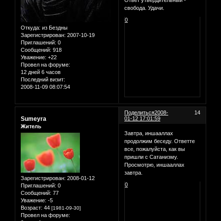
свобода. Удачи.
0
Откуда:
из Бездны
Зарегистрирован
: 2007-10-19
Приглашений:
0
Сообщений:
918
Уважение:
+22
Провел на форуме:
12 дней 6 часов
Последний визит:
2008-11-09 08:07:54
Поделиться
2008-
14
Sumeyra
01-12 17:01:59
Житель
Завтра, иншааллах
продолжим беседу. Ответте
все, пожалуйста, как вы
пришли с Сатанизму.
Просмотрю, иншааллах
завтра.
Зарегистрирован
: 2008-01-12
0
Приглашений:
0
Сообщений:
77
Уважение:
-5
Возраст:
44
[1981-09-30]
Провел на форуме: