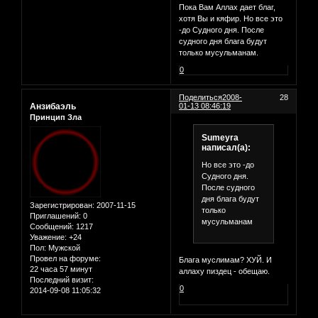
Пока Вам Аллах дает благ,
хотя Вы и кяфир. Но все это
-до Судного дня. После
судного дня блага будут
только мусульманам.
0
Поделиться
2008-
28
Анзибаэль
01-13 08:46:19
Принцип Зла
Sumeyra
написал(а):
Но все это -до
Судного дня.
После судного
дня блага будут
Зарегистрирован
: 2007-11-15
только
Приглашений:
0
мусульманам
Сообщений:
1217
Уважение:
+24
Пол:
Мужской
Провел на форуме:
Блага муслимам? ХУЙ. И
22 часа 57 минут
аллаху пиздец - обещаю.
Последний визит:
0
2014-09-08 11:05:32