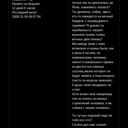
лучше как ты докатилась до
Провел на форуме:
Яхве, извиняюсь Аллаха?
12 дней 6 часов
Ты думаешь, койра, здесь
Последний визит:
кто-то поведется на вечный
2008-11-09 08:07:54
бордель с изумрудами и
гуриями? Я думаю ты
ошибаешься, нахрен
мужчине нужны толпы
вечных девствениц?
Мухамеду (мир с ним)
возможно и нужны были, как
и жена 9 летняя, но
нормальному человеку
хватит и маленького гарема
из десяти постоянных
спутниц жизни которых он
будет любить и благотворить
(чисто по мужски заявляю)...
А душу свою продавать не
стоит.
Хотя может мне неверному
гою не понять истинных
стремлений человека, я же
собака с лицом человека...
Ты лучше подумай надо ли
тебе все это?
Сатана дал нам знания.