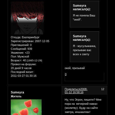
Sumeyra
написал(а):
Я не поняла Ваш
"окей".
Sumeyra
Откуда:
Екатеринбург
написал(а):
Зарегистрирован
: 2007-12-05
Приглашений:
0
Я - мусульманка,
Сообщений:
939
призываю вас
Уважение:
+23
всех к свету
Пол:
Мужской
Возраст:
40
[1985-12-29]
Провел на форуме:
20 дней 9 часов
окей, призывай
Последний визит:
0
2011-03-27 01:30:16
Поделиться
2008-
12
Sumeyra
01-12 16:58:16
Житель
Ну, что Эгрон, пишете? Мне
пора на вечерний намаз
(молитву). Буду на сайте
завтра, иншааллах!