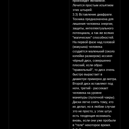
произойдёт желаемое.
Лечится простым изъятием
этих штырей.
3.3) Вставление диафрагм.
Техника предназначена для
лишения человека энергии,
защиты, интеллектуального
потенциала, а так же всяких
"магических" способностей.
На первой фазе над головой
(макушка) человека
создаётся маленький (около
копейки размером) иссиня-
чёрный диск, совершенно
плоский, если образ
"правильный", то диск очень
быстро вырастает в
диаметре примерно до метра.
Второй диск вставляют под
ноги, третий - рассекает
человека на уровне
манипуры (пупочной чакры).
Диски легче снять тому, кто
их делал, но в любом случае
это не просто, у этих штук
есть тенденция возникать
вновь, если они уже пробыли
в "теле" некоторое время.