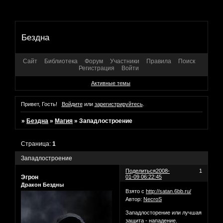
Бездна
Сайт
Библиотека
Форум
Участники
Правила
Поиск
Регистрация
Войти
Активные темы
Привет, Гость!
Войдите
или
зарегистрируйтесь
.
»
Бездна
»
Магия
»
Западлостроение
Страница:
1
Западлостроение
Поделиться
2008-
1
Эгрон
01-09 06:22:45
Дракон Бездны
Взято с
http://satan.6bb.ru/
Автор:
NecroS
Западлосторение или лучшая
защита - нападение.