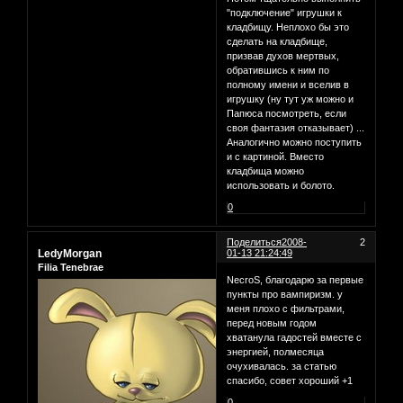
"подключение" игрушки к
кладбищу. Неплохо бы это
сделать на кладбище,
призвав духов мертвых,
обратившись к ним по
полному имени и вселив в
игрушку (ну тут уж можно и
Папюса посмотреть, если
своя фантазия отказывает) ...
Аналогично можно поступить
и с картиной. Вместо
кладбища можно
использовать и болото.
0
Поделиться
2008-
2
LedyMorgan
01-13 21:24:49
Filia Tenebrae
NecroS, благодарю за первые
пункты про вампиризм. у
меня плохо с фильтрами,
перед новым годом
хватанула гадостей вместе с
энергией, полмесяца
очухивалась. за статью
спасибо, совет хороший +1
0