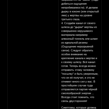
добиться ощущения
непробиваемости). И делаем
дырку в коконе (или открытый
люк) у жертвы на уровне
третьего глаза.
4. Создаём канал от своего
шлюза до "дырки" жертвы из
совершенно нерушимого
материала например
алмазный тоннель или шланг
из идеальной резины
(Ощущение неразрывной
связи). Следует обратить
особое внимание на
крепление канала к жертве и
к своему шлюзу. Всё канал
готов. Теперь всегда можно
отправить этому человеку
"посылку" и быть уверенным,
что он её получит, и это не
отнимет много сил у вас. В
простейшем случае туда
отправляется партия чёрной
смолообразной энергии ...
Всегда стоит помнить, что
связь двусторонняя!
Симптомы, которые должна