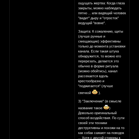
ощущать жертва: Когда глаза
закрыты, можно наблюдать
пятно ... или видящий человек
"видит" дыру и "отросток"
ведущий "вовне".
Защита: К сожалению, щиты
(лучше рунные и
смещающие) эффективны
только до момента установки
канала. Если такая штука
обнаружится, то можно его
перерезать, делается это
обычно в форме ритуала
(можно обойтись), канал
рассекается вдоль
крестообразно и
"поджигается" (лучше
свечкой
).
3) "Заключение" (в смысле
название такое
)
Довольно оригинальный
способ воздействия. По сути
своей эти техники
деструктивны и похожи на то
как собак сажают на поводок
... Хотя с другой стороны к