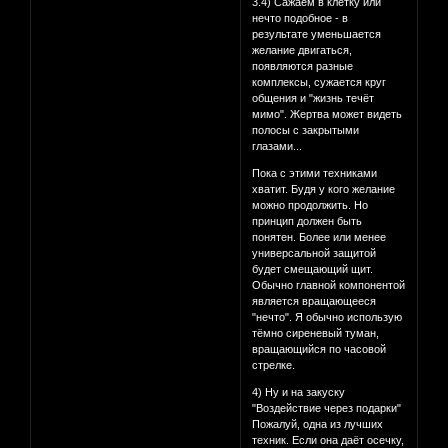
3.4) Сажаем в клетку или
нечто подобное - в
результате уменьшается
желание двигаться,
появляются разные
комплексы, сужается круг
общения и "жизнь течёт
мимо". Жертва может видеть
полосы с закрытыми
глазами...
Пока с этими техниками
хватит. Будя у кого желание
можно продолжить. Но
принцип должен быть
понятен. Более или менее
универсальной защитой
будет смещающий щит.
Обычно главной компонентой
является вращающееся
"нечто". Я обычно использую
тёмно сиреневый туман,
вращающийся по часовой
стрелке.
4) Ну и на закуску
"Воздействие через подарки"
Пожалуй, одна из лучших
техник. Если она даёт осечку,