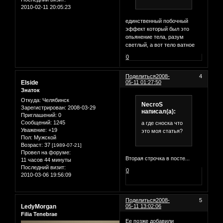
2010-02-11 20:05:23
единственный побочный
эффект который был это
опьянение тела, разум
светлый, а вот тело ватное
0
Поделиться
2008-
4
Elside
05-11 01:27:50
Знаток
Откуда:
Челябинск
NecroS
Зарегистрирован
: 2008-03-29
написал(а):
Приглашений:
0
Сообщений:
1245
а где сноска что
Уважение:
+19
это моя статья?
Пол:
Мужской
Возраст:
37
[1989-07-21]
Провел на форуме:
Вторая строчка в посте...
11 часов 44 минуты
Последний визит:
0
2010-03-06 19:56:09
Поделиться
2008-
5
LedyMorgan
05-11 13:02:06
Filia Tenebrae
Ее позже добавили