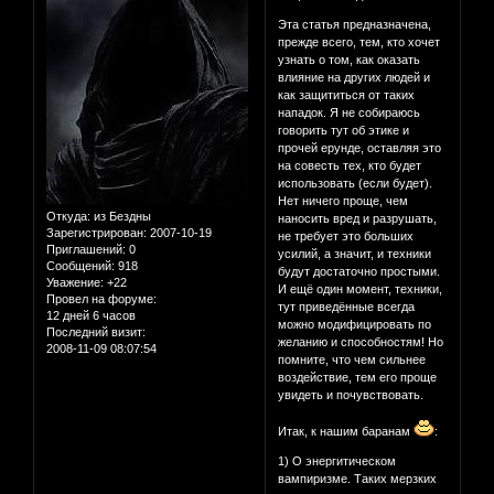
Эта статья предназначена,
прежде всего, тем, кто хочет
узнать о том, как оказать
влияние на других людей и
как защититься от таких
нападок. Я не собираюсь
говорить тут об этике и
прочей ерунде, оставляя это
на совесть тех, кто будет
использовать (если будет).
Нет ничего проще, чем
Откуда:
из Бездны
наносить вред и разрушать,
Зарегистрирован
: 2007-10-19
не требует это больших
Приглашений:
0
усилий, а значит, и техники
Сообщений:
918
будут достаточно простыми.
Уважение:
+22
И ещё один момент, техники,
Провел на форуме:
тут приведённые всегда
12 дней 6 часов
можно модифицировать по
Последний визит:
желанию и способностям! Но
2008-11-09 08:07:54
помните, что чем сильнее
воздействие, тем его проще
увидеть и почувствовать.
Итак, к нашим баранам
:
1) О энергитическом
вампиризме. Таких мерзких