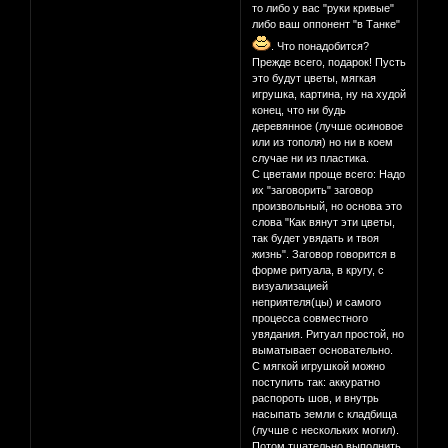
то либо у вас "руки кривые"
либо ваш оппонент "в Танке"
. Что понадобится?
Прежде всего, подарок! Пусть
это будут цветы, мягкая
игрушка, картина, ну на худой
конец, что ни будь
деревянное (лучше осиновое
или из тополя) но ни в коем
случае ни из пластика.
С цветами проще всего: Надо
их "заговорить" заговор
произвольный, но основа это
слова "Как вянут эти цветы,
так будет увядать и твоя
жизнь". Заговор говорится в
форме ритуала, в кругу, с
визуализацией
неприятеля(цы) и самого
процесса совместного
увядания. Ритуал простой, но
выматывает основательно.
С мягкой игрушкой можно
поступить так: аккуратно
распороть шов, и внутрь
насыпать земли с кладбища
(лучше с нескольких могил).
Потом тщательно выполнить