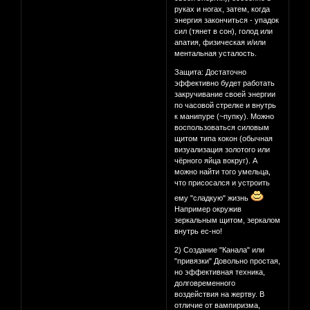
руках и ногах, затем, когда
энергия закончиться - упадок
сил (тянет в сон), голод или
апатия, физическая и/или
ментальная усталость.
Защита: Достаточно
эффективно будет работать
закручивание своей энергии
по часовой стрелке и внутрь
к манипуре (~пупку). Можно
воспользоваться силовым
щитом типа кокон (обычная
визуализация золотого или
чёрного яйца вокруг). А
можно найти того умельца,
что присосался и устроить
ему "сладкую" жизнь
Например окружив
зеркальным щитом, зеркалом
внутрь ес-но!
2) Создание "Канала" или
"привязки" Довольно простая,
но эффективная техника,
долговременного
воздействия на жертву. В
отличие от вампиризма,