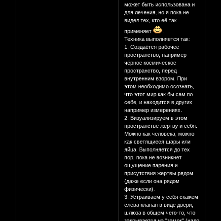
может быть использована и
для лечения, но я пока не
видел тех, кто её так
применяет
.
Техника выполняется так:
1. Создаётся рабочее
пространство, например
чёрное космическое
пространство, перед
внутренним взором. При
этом необходимо осознать,
что этот мир как бы сам по
себе, и находится в других
например измерениях.
2. Визуализируем в этом
пространстве жертву и себя.
Можно как человека, можно
как светящиеся шары или
яйца. Выполняется до тех
пор, пока не возникнет
ощущение парения и
присутствия жертвы рядом
(даже если она рядом
физически).
3. Устраиваем у себя скажем
слева клапан в виде двери,
шлюза в общем чего-то, что
закрывается на "замок" (надо