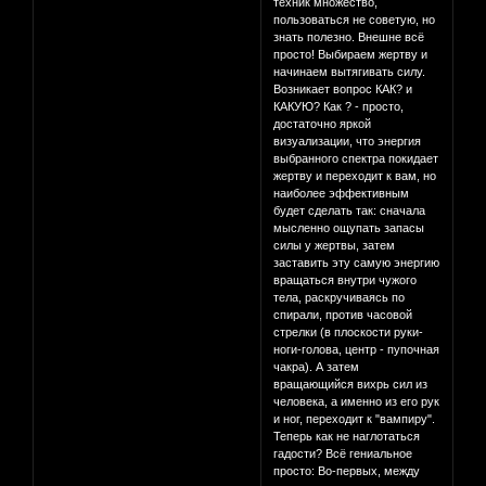
техник множество,
пользоваться не советую, но
знать полезно. Внешне всё
просто! Выбираем жертву и
начинаем вытягивать силу.
Возникает вопрос КАК? и
КАКУЮ? Как ? - просто,
достаточно яркой
визуализации, что энергия
выбранного спектра покидает
жертву и переходит к вам, но
наиболее эффективным
будет сделать так: сначала
мысленно ощупать запасы
силы у жертвы, затем
заставить эту самую энергию
вращаться внутри чужого
тела, раскручиваясь по
спирали, против часовой
стрелки (в плоскости руки-
ноги-голова, центр - пупочная
чакра). А затем
вращающийся вихрь сил из
человека, а именно из его рук
и ног, переходит к "вампиру".
Теперь как не наглотаться
гадости? Всё гениальное
просто: Во-первых, между