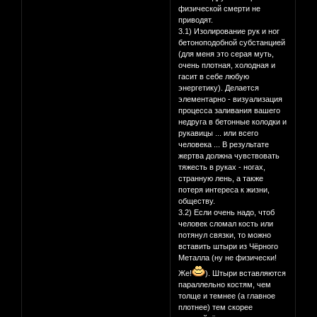
физической смерти не
приводят.
3.1) Изолирование рук и ног
бетоноподобной субстанцией
(для меня это серая муть,
очень плотная, холодная и
гасит в себе любую
энергетику). Делается
элементарно - визуализация
процесса заливания вашего
недруга в бетонные колодки и
рукавицы ... или всего
человека ... В результате
жертва должна чувствовать
тяжесть в руках - ногах,
странную лень, а также
потеря интереса к жизни,
обществу.
3.2) Если очень надо, чтоб
человек сломал кость или
потянул связки, то можно
вставить штыри из Чёрного
Металла (ну не физически!
Же!
). Штыри вставляются
параллельно костям, чем
толще и темнее (а главное
плотнее) тем скорее