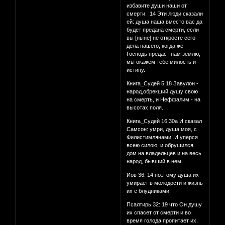
избавите души наши от
смерти. 14 Эти люди сказали
ей: душа наша вместо вас да
будет предана смерти, если
вы [ныне] не откроете сего
дела нашего; когда же
Господь предаст нам землю,
мы окажем тебе милость и
истину.
Книга_Судей 5:18 Завулон -
народ,обрекший душу свою
на смерть, и Неффалим - на
высотах поля.
Книга_Судей 16:30а И сказал
Самсон: умри, душа моя, с
Филистимлянами! И уперся
всею силою, и обрушился
дом на владельцев и на весь
народ, бывший в нем.
Иов 36: 14 поэтому душа их
умирает в молодости и жизнь
их с блудниками.
Псалтирь 32: 19 что Он душу
их спасет от смерти и во
время голода пропитает их.