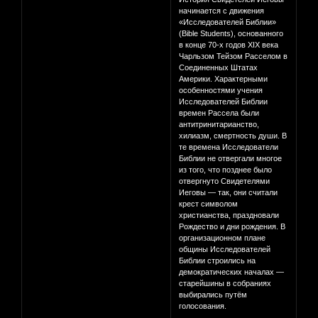
начинается с движения
«Исследователей Библии»
(Bible Students), основанного
в конце 70-х годов XIX века
Чарльзом Тейзом Расселом в
Соединенных Штатах
Америки. Характерными
особенностями учения
Исследователей Библии
времен Рассела были
антитринитарианство,
хилиазм, смертность души. В
те времена Исследователи
Библии не отвергали многое
из того, что позднее было
отвергнуто Свидетелями
Иеговы — так, они cчитали
крест символом
христианства, праздновали
Рождество и дни рождения. В
организационном плане
общины Исследователей
Библии строились на
демократических началах —
старейшины в собраниях
выбирались путём
голосования.