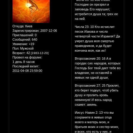
Господне он презрел и
заповедь Его нарушил;
истребится душа та; грех ее
на ней.
Откуда:
Киев
Числа 23: 10 Кто исчислит
Зарегистрирован
: 2007-12-06
песок Иакова и число
Приглашений:
0
четвертой части Израиля? Да
Сообщений:
640
умрет душа моя смертью
Уважение:
+19
праведников, и да будет
Пол:
Мужской
кончина моя, как их!
Возраст:
42
[1983-12-20]
Провел на форуме:
Второзаконие 20: 16 А в
1 день 8 часов
городах сих народов, которых
Последний визит:
Господь Бог твой дает тебе во
2011-04-08 23:59:00
владение, не оставляй в
живых ни одной души,
Второзаконие 27: 25 Проклят,
кто берет подкуп, чтоб убить
душу и пролить кровь
невинную! И весь народ
скажет: аминь.
Иисус Навин 2: 13 что вы
сохраните в живых отца
моего и матерь мою, и
братьев моих и сестер моих,
и всех, кто есть у них, и