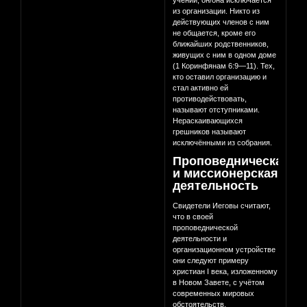
учений, он/она исключается
из организации. Никто из
действующих членов с ним
не общается, кроме его
ближайших родственников,
живущих с ним в одном доме
(1 Коринфянам 6:9—11). Тех,
кто оставил организацию и
стал активно ей
противодействовать,
называют отступниками.
Нераскаивающихся
грешников называют
исключёнными из собрания.
Проповедническая
и миссионерская
деятельность
Свидетели Иеговы считают,
что в своей
проповеднической
деятельности и
организационном устройстве
они следуют примеру
христиан I века, изложенному
в Новом Завете, с учётом
современных мировых
обстоятельств.