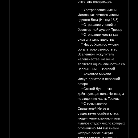
отметить следующее:
* Употребление имени
Иегова как личного имени
единого Бога (Исход 15:3)
* Отрицание учений о
бессмертной душе и Троице
* Отрицание креста как
символа христианства
* Иисус Христос — сын
Бога, вторая личность во
Вселенной, искупитель
человечества, но он не
является одной личностью со
Всевышним — Иеговой
* Архангел Михаил —
Иисус Христос в небесной
сфере
* Святой Дух — это
действующая сила Иеговы, а
не лицо и не часть Троицы
* С точки зрения
Свидетелей Иеговы
существует особый класс
людей: «помазанники» или
«малое стадо» число которых
ограничено 144 тысячами,
которые после смерти