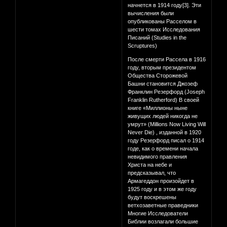
начнется в 1914 году[3]. Эти
вычисления были
опубликованы Расселом в
шести томах Исследования
Писаний (Studies in the
Scruptures)
После смерти Рассела в 1916
году, вторым президентом
Общества Сторожевой
Башни становится Джозеф
Франклин Резерфорд (Joseph
Franklin Rutherford) В своей
книге «Миллионы ныне
живущих людей никогда не
умрут» (Millions Now Living Will
Never Die) , изданной в 1920
году Резерфорд писал о 1914
годе, как о времени начала
невидимого правления
Христа на небе и
предсказывал, что
Армагеддон произойдет в
1925 году и в этом же году
будут воскрешены
ветхозаветные праведники
Многие Исследователи
Библии возлагали большие