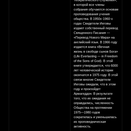
Теократического Служения»,
в которой все члены
собрания обучаются основам
проповедования учения
общества. В 1950х-1960-х
годах Свидетели Иеговы
издают собственный перевод
Священного Писания —
«Перевод Нового Мира» на
английский язык. В 1966 году
издается книга «Вечная
жизнь в свободе сынов Бога»
(Life Everlasting — in Freedom
of the Sons of God). В этой
книге утверждается, что 6000
лет человеческой истории
окончатся в 1975 году. В этой
связи многие Свидетели
Иеговы ожидали, что в этом
году и произойдет
Армагеддон. В результате
того, что их ожидания не
оправдались, численность
Общества на протяжении
1975—1980 годов
сократилась и уменьшилась
их проповедническая
активность.