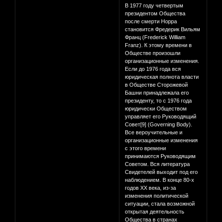
В 1977 году четвертым
президентом Общества
после смерти Норра
становится Фредерик Вильям
Франц (Frederick William
Franz). К этому времени в
Обществе произошли
организационные изменения.
Если до 1976 года вся
юридическая полнота власти
в Обществе Сторожевой
Башни принадлежала его
президенту, то с 1976 года
юридически Обществом
управляет его Руководящий
Совет[9] (Governing Body).
Все вероучительные и
организационные изменения
с этого времени
принимаются Руководящим
Советом. Вся литература
Свидетелей выходит под его
наблюдением. В конце 80-х
годов XX века, из-за
изменения политической
ситуации, стала возможной
открытая деятельность
Общества в странах