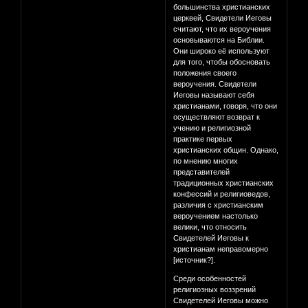
большинства христианских
церквей, Свидетели Иеговы
считают, что их вероучения
основываются на Библии.
Они широко её используют
для того, чтобы обосновать
положения своего
вероучения. Свидетели
Иеговы называют себя
христианами, говоря, что они
осуществляют возврат к
учению и религиозной
практике первых
христианских общин. Однако,
по мнению многих
представителей
традиционных христианских
конфессий и религиоведов,
различия с христианским
вероучением настолько
велики, что относить
Свидетелей Иеговы к
христианам неправомерно
[источник?].
Среди особенностей
религиозных воззрений
Свидетелей Иеговы можно