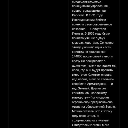
придерживающиеся
принципами управления,
существовавшими при
Расселе. В 1931 году
Исследователи Библии
приняли свое современное
название — Свидетели
Иеговы. В 1935 году было
принято учение о двух
классах христиан. Согласно
этому учениию одна часть
христиан в количестве
144000 после своей смерти
сразу же воскресают в
духовном теле и попадают на
небо, где они будут править
вместе со Христом сперва
над небом, а после «великой
скорби» и Армагеддона — и
над Землей. Другим же
христианам, «великому
множеству» (их число не
ограничено) предназначена
жизнь на обновленной Земле.
Можно сказать, что к этому
году окончательно
сформировалось учение
Свидетелей Иеговы в его