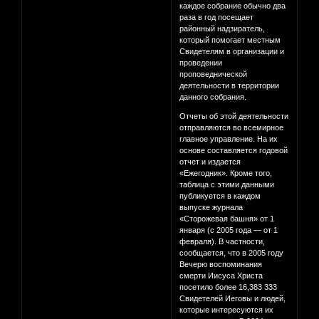
каждое собрание обычно два
раза в год посещает
районный надзиратель,
который помогает местным
Свидетелям в организации и
проведении
проповеднической
деятельности в территории
данного собрания.
Отчеты об этой деятельности
отправляются во всемирное
главное управление. На их
основе составляется годовой
отчет и издается
«Ежегодник». Кроме того,
таблица с этими данными
публикуется в каждом
выпуске журнала
«Сторожевая башня» от 1
января (с 2005 года — от 1
февраля). В частности,
сообщается, что в 2005 году
Вечерю воспоминания
смерти Иисуса Христа
посетило более 16,383 333
Свидетелей Иеговы и людей,
которые интересуются их