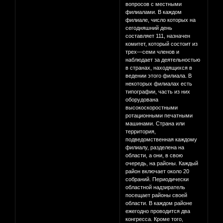
вопросов с местными
филиалами. В каждом
филиале, число которых на
сегодняшний день
составляет 111, назначен
комитет, который состоит из
трех—семи членов и
наблюдает за деятельностью
в странах, находящихся в
ведении этого филиала. В
некоторых филиалах есть
типографии, часть из них
оборудована
высокоскоростными
ротационными печатными
машинами. Страна или
территория,
подведомственная каждому
филиалу, разделена на
области, а они, в свою
очередь, на районы. Каждый
район включает около 20
собраний. Периодически
областной надзиратель
посещает районы своей
области. В каждом районе
ежегодно проводится два
конгресса. Кроме того,