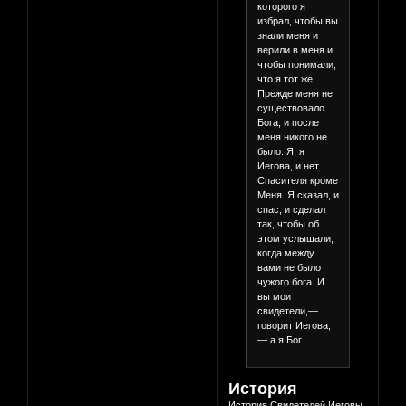
которого я
избрал, чтобы вы
знали меня и
верили в меня и
чтобы понимали,
что я тот же.
Прежде меня не
существовало
Бога, и после
меня никого не
было. Я, я
Иегова, и нет
Спасителя кроме
Меня. Я сказал, и
спас, и сделал
так, чтобы об
этом услышали,
когда между
вами не было
чужого бога. И
вы мои
свидетели,—
говорит Иегова,
— а я Бог.
История
История Свидетелей Иеговы