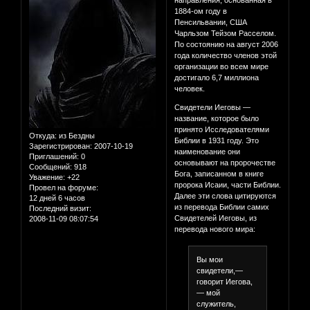
направления, основанная в
1884-ом году в
Пенсильвании, США
Чарльзом Тейзом Расселом.
По состоянию на август 2006
года количество членов этой
организации во всем мире
достигало 6,7 миллиона
человек.
Свидетели Иеговы —
название, которое было
принято Исследователями
Откуда:
из Бездны
Библии в 1931 году. Это
Зарегистрирован
: 2007-10-19
наименование они
Приглашений:
0
основывают на пророчестве
Сообщений:
918
Бога, записанном в книге
Уважение:
+22
пророка Исаии, части Библии.
Провел на форуме:
Далее эти слова цитируются
12 дней 6 часов
из перевода Библии самих
Последний визит:
Свидетелей Иеговы, из
2008-11-09 08:07:54
перевода нового мира:
Вы мои
свидетели,—
говорит Иегова,
— мой
служитель,