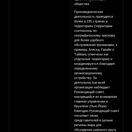
общества.
Проповедническая
деятельность проводится
более в 235 странах и
территориях (территории
соотнесены по
географическому признаку
для более удобного
обслуживания филиалами, к
примеру, Аляска, Гавайи и
Тайвань отмечены как
отдельные территории) и
координируется благодаря
определенному
организационному
устройству. За
деятельностью всей
организации наблюдает
Руководящий совет,
находящийся во всемирном
главном управлении в
Бруклине (Нью-Йорк).
Ежегодно Руководящий совет
посылает своих
представителей в разные
регионы мира для
обсуждения широкого круга