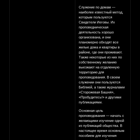
Служение по домам —
наиболее известный метод,
которым пользуются
Свидетели Иеговы. Их
проповедническая
деятельность хорошо
организована, и они
планомерно обходят все
жилые дома и квартиры в
районе, где они проживают.
Также некоторые из них по
собственному желанию
выезжают на отдаленную
территорию для
проповедования. В своем
служении они пользуются
Библией, а также журналами
«Сторожевая Башня»,
«Пробудитесь!» и другими
публикациями.
Основная цель
проповедования — начать с
желающими изучение одной
из публикаций общества. В
настоящее время основным
пособием для изучения