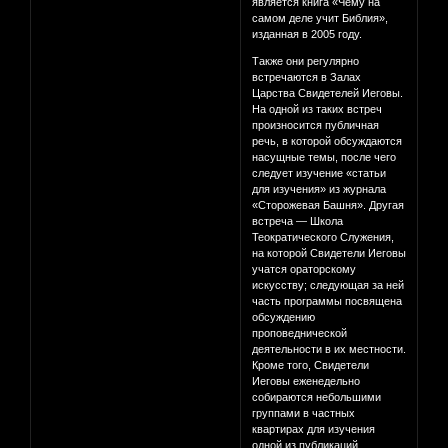
является книга «Чему на
самом деле учит Библия»,
изданная в 2005 году.
Также они регулярно
встречаются в Залах
Царства Свидетелей Иеговы.
На одной из таких встреч
произносится публичная
речь, в которой обсуждаются
насущные темы, после чего
следует изучение «статьи
для изучения» из журнала
«Сторожевая Башня». Другая
встреча — Школа
Теократического Служения,
на которой Свидетели Иеговы
учатся ораторскому
искусству; следующая за ней
часть программы посвящена
обсуждению
проповеднической
деятельности в их местности.
Кроме того, Свидетели
Иеговы еженедельно
собираются небольшими
группами в частных
квартирах для изучения
одной из публикаций