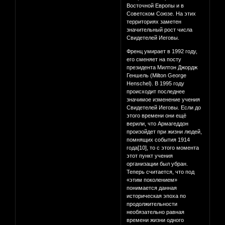
Восточной Европы и в
Советском Союзе. На этих
территориях заметен
значительный рост числа
Свидетелей Иеговы.
Френц умирает в 1992 году,
его сменяет на посту
президента Милтон Джордж
Геншель (Milton George
Henschel). В 1995 году
происходит последнее
значимое изменение учения
Свидетелей Иеговы. Если до
этого времени они ещё
верили, что Армагеддон
произойдет при жизни людей,
помнящих события 1914
года[10], то с этого момента
этот пункт учения
организации был убран.
Теперь считается, что под
«этим поколением»
понимается данная
историческая эпоха по
продолжительности
необязательно равная
времени жизни одного