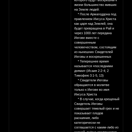
которого будут воскрешны к
жизни большинство живших
на Земле людей.
* После Армагеддона под
правлением Иисуса Христа
как царя над Землей, она
будет превращена в Рай и
через 1000 лет передана
Иегове вместе с
совершенным
человечеством, состоящим
из нынешних Свидетелей
Иеговы и воскрешенных
* Теперешнее время
называется «последними
днями» (Исаия 2:2-4; 2
Тимофею 3:1-5, 13)
* Свидетели Иеговы
обращаются в молитве
только к Иегове во имя
Иисуса Христа
* В случае, когда крещеный
Свидетель Иеговы
совершает тяжелый грех и не
показывает плодов
раскаяния, либо
категорически не
соглашается с каким-либо из