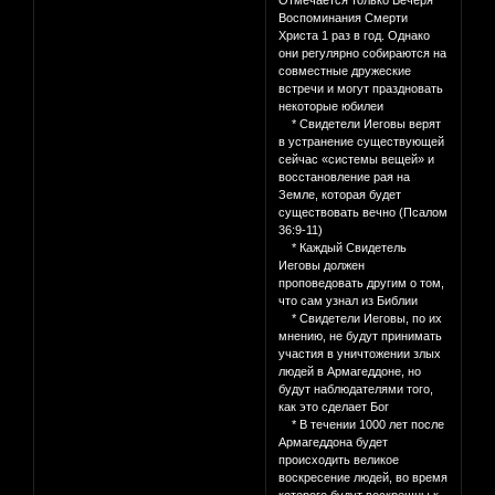
Отмечается только Вечеря
Воспоминания Смерти
Христа 1 раз в год. Однако
они регулярно собираются на
совместные дружеские
встречи и могут праздновать
некоторые юбилеи
* Свидетели Иеговы верят
в устранение существующей
сейчас «системы вещей» и
восстановление рая на
Земле, которая будет
существовать вечно (Псалом
36:9-11)
* Каждый Свидетель
Иеговы должен
проповедовать другим о том,
что сам узнал из Библии
* Свидетели Иеговы, по их
мнению, не будут принимать
участия в уничтожении злых
людей в Армагеддоне, но
будут наблюдателями того,
как это сделает Бог
* В течении 1000 лет после
Армагеддона будет
происходить великое
воскресение людей, во время