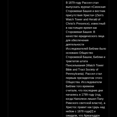
В 1879 году Рассел стал
выпускать журнал «Сионская
Сторожевая Башня и вестник
присутствия Христа» (Zion’s
Watch Tower and Herald of
Christ’s Presence), известный
в настоящее время как
Сторожевая Башня. В
качестве юридического лица
для обеспечения
деятельности
Исследователей Библии было
основано Общество
Сторожевой Башни, Библии и
трактатов штата
Пенсильвания (Watch Tower
Bible and Tract Society of
Pennsylvania). Рассел стал
первым президентом этого
Общества. Исследователи
Библии того времени
считали, что последние дни
начались в 1799 году (год,
когда Наполеон лишил Папу
Римского светской власти), а
Христос правит как Царь над
небом с 1878 года[2] и
ожидали, что Армагеддон