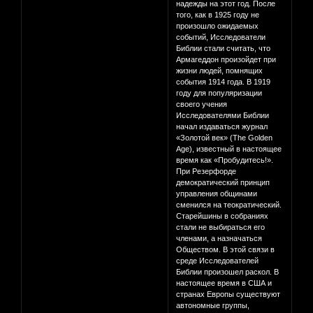
надежды на этот год. После
того, как в 1925 году не
произошло ожидаемых
событий, Исследователи
Библии стали считать, что
Армагеддон произойдет при
жизни людей, помнящих
события 1914 года. В 1919
году для популяризации
своего учения
Исследователями Библии
начал издаваться журнал
«Золотой век» (The Golden
Age), известный в настоящее
время как «Пробудитесь!».
При Резерфорде
демократический принцип
управления общинами
сменился на теократический.
Старейшины в собраниях
стали не выбираться его
членами, а назначаться
Обществом. В этой связи в
среде Исследователей
Библии произошел раскол. В
настоящее время в США и
странах Европы существуют
автономные группы,