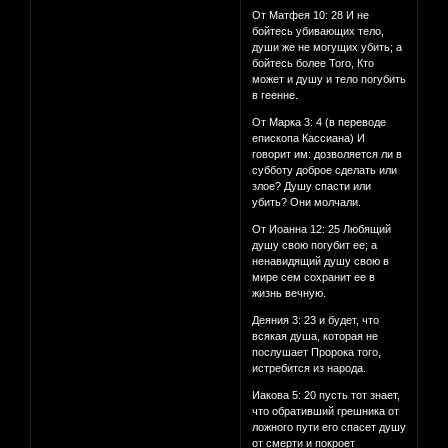
От Матфея 10: 28 И не
бойтесь убивающих тело,
души же не могущих убить; а
бойтесь более Того, Кто
может и душу и тело погубить
в геенне.
От Марка 3: 4 (в переводе
епископа Кассиана) И
говорит им: дозволяется ли в
субботу доброе сделать или
злое? Душу спасти или
убить? Они молчали.
От Иоанна 12: 25 Любящий
душу свою погубит ее; а
ненавидящий душу свою в
мире сем сохранит ее в
жизнь вечную.
Деяния 3: 23 и будет, что
всякая душа, которая не
послушает Пророка того,
истребится из народа.
Иакова 5: 20 пусть тот знает,
что обративший грешника от
ложного пути его спасет душу
от смерти и покроет