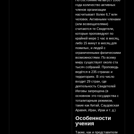
По состоянию на август 2006
года количество активных
членов организации
насчитывает более 6,7 млн
человек. Активными членами
(или возвещателями)
считаются те Свидетели,
которые проповедуют по
крайней мере 1 час в месяц,
либо 15 минут в месяц для
пожилых, и людей с
ограниченными физическими
возможностями. По всему
миру существует около ста
тысяч собраний. Проповедь
ведётся в 235 странах и
территориях. В это число
входит 29 стран, где
деятельность Свидетелей
Иеговы запрещена (в
основном это государства с
тоталитарным режимом,
такие как Китай, Саудовская
Аравия, Иран, Ирак и т. д.)
Особенности
учения
Также, как и представители