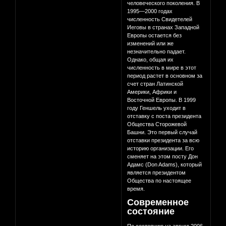
человеческого поколения. В
1995—2000 годах
численность Свидетелей
Иеговы в странах Западной
Европы остается без
изменений или же
незначительно падает.
Однако, общая их
численность в мире в этот
период растет в основном за
счет стран Латинской
Америки, Африки и
Восточной Европы. В 1999
году Геншель уходит в
отставку с поста президента
Общества Сторожевой
Башни. Это первый случай
отставки президента за всю
историю организации. Его
сменяет на этом посту Дон
Адамс (Don Adams), который
является президентом
Общества по настоящее
время.
Современное
состояние