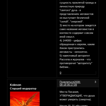
сущность проклятой троицы и
личностную природу
"святого" духа - в
представлениях иеговистов
он выступает безличной
"силой", "энергией".
3) место на котором зиждется
само название иеговистов в
контексте содержит совсем
иной смысл.
4) 144000 - цифра
обращенная к евреям, каким
боком пристроились
иеговисты - непонятно.
5) навязчивый авторитет
Рассела и журналов - что
противоречит "авторитету"
библии...
0
Поделиться
2008-
3
Koleson
08-18 06:17:09
Старший модератор
Места Писания,
УТВЕРЖДАЮЩИЕ, что душа
может умереть (смертна).
Числа 15: 31 ибо слово