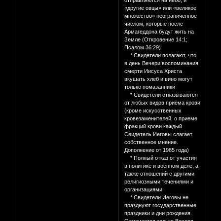
отправляются на небо, и
«другие овцы» или «великое
множество» неограниченное
числом, которые после
Армагеддона будут жить на
Земле (Откровение 14:1;
Псалом 36:29)
* Свидетели полагают, что
в день Вечери воспоминания
смерти Иисуса Христа
вкушать хлеб и вино могут
только помазанники
* Свидетели отказываются
от любых видов приёма крови
(кроме искусственных
кровезаменителей, о приеме
фракций крови каждый
Свидетель Иеговы слагает
собственное мнение.
Дополнение от 1985 года)
* Полный отказ от участия
в политике и военном деле, а
также отношений с другими
религиозными течениями и
организациями
* Свидетели Иеговы не
празднуют государственные
праздники и дни рождения.