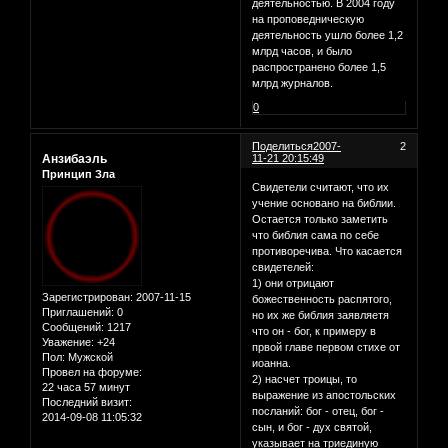
деятельностью. В 2004 году
на проповедническую
деятельность ушло более 1,2
млрд часов, и было
распространено более 1,5
млрд журналов.
0
Поделиться
2007-
2
Анзибаэль
11-21 20:15:49
Принцип Зла
Свидетели считают, что их
учение основано на библии.
Остается только заметить
что библия сама по себе
противоречива. Что касается
свидетелей:
1) они отрицают
Зарегистрирован
: 2007-11-15
божественность распятого,
Приглашений:
0
но их же библия заявляетя
Сообщений:
1217
что он - бог, к примеру в
Уважение:
+24
првой главе первом стихе от
Пол:
Мужской
иоанна.
Провел на форуме:
2) насчет троицы, то
22 часа 57 минут
выражение из апостольских
Последний визит:
посланий: бог - отец, бог -
2014-09-08 11:05:32
сын, и бог - дух святой,
указывает на триединую