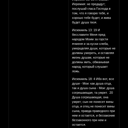
Иеремия: не предадут;
послушай гласа Господа в
том, что я говорю тебе, и
хорошо тебе будет, и жива
будет душа твоя.
Иезекииль 13: 19 И
бесславите Меня пред
народом Моим за горсти
ячменя и за куски хлеба,
умерщвляя души, которые не
должны умереть, и оставляя
жизнь душам, которые не
должны жить, обманывая
народ, который слушает
ложь.
Иезекииль 18: 4 Ибо вот, все
души - Мои: как душа отца,
так и душа сына - Мои: душа
согрешающая, та умрет. 20
Душа согрешающая, она
умрет; сын не понесет вины
отца, и отец не понесет вины
сына, правда праведного при
нем и остается, и беззаконие
беззаконного при нем и
остается.