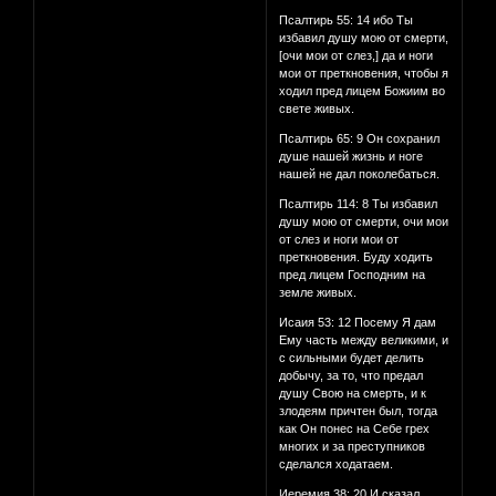
Псалтирь 55: 14 ибо Ты
избавил душу мою от смерти,
[очи мои от слез,] да и ноги
мои от преткновения, чтобы я
ходил пред лицем Божиим во
свете живых.
Псалтирь 65: 9 Он сохранил
душе нашей жизнь и ноге
нашей не дал поколебаться.
Псалтирь 114: 8 Ты избавил
душу мою от смерти, очи мои
от слез и ноги мои от
преткновения. Буду ходить
пред лицем Господним на
земле живых.
Исаия 53: 12 Посему Я дам
Ему часть между великими, и
с сильными будет делить
добычу, за то, что предал
душу Свою на смерть, и к
злодеям причтен был, тогда
как Он понес на Себе грех
многих и за преступников
сделался ходатаем.
Иеремия 38: 20 И сказал