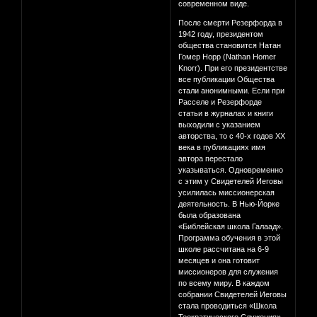
современном виде.
После смерти Резерфорда в
1942 году, президентом
общества становится Натан
Гомер Норр (Nathan Homer
Knorr). При его президентстве
все публикации Общества
стали анонимными. Если при
Расселе и Резерфорде
статьи в журналах и книги
выходили с указанием
авторства, то с 40-х годов XX
века в публикациях имя
автора перестало
указываться. Одновременно
с этим у Свидетелей Иеговы
усилилась миссионерская
деятельность. В Нью-Йорке
была образована
«Библейская школа Галаад».
Программа обучения в этой
школе рассчитана на 6-9
месяцев и она готовит
миссионеров для служения
по всему миру. В каждом
собрании Свидетелей Иеговы
стала проводиться «Школа