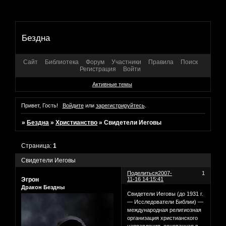
Бездна
Сайт
Библиотека
Форум
Участники
Правила
Поиск
Регистрация
Войти
Активные темы
Привет, Гость!
Войдите
или
зарегистрируйтесь
.
»
Бездна
»
Христианство
»
Свидетели Иеговы
Страница:
1
Свидетели Иеговы
Поделиться
2007-
1
Эгрон
11-16 14:15:41
Дракон Бездны
Cвидетели Иеговы (до 1931 г.
— Исследователи Библии) —
международная религиозная
организация христианского