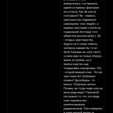
внимательно, что явилось
одним из важных факторов
его успеха. Как же оно их
учитывало? Во - первых,
христианство поднимало
самооценку этих людей ( а
первые христиане стояли на
социальной лестнице того
общества весьма низко ). Во
- вторых христианство,
будучи не в силах помочь
человеку какими бы то ни
было благами на этом свете,
сулило ему не только благую
жизнь за гробом, но и
превосходство над
тогдашними олигархами. Это
- второй важный плюс. Что же
христианство требовало
взамен? Да вобщем - то
ничего. Поначалу ничего.
Почему же тогда люди шли на
муки ради веры? Причиной
послужило то, что эти люди
свое недомыслие
компенсировали
радикализмом. Они поверили
в идею вечной жизни за