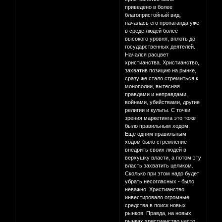
приведено в более
благопристойный вид,
началась его пропаганда уже
в среде людей более
высокого уровня, вплоть до
государственных деятелей.
Начался расцвет
христианства. Христианство,
захватив позицию на рынке,
сразу же стало стремиться к
монополии, вытесняя
правдами и неправдами,
войнами, убийствами, другие
религии и культы. С точки
зрения маркетинга это тоже
было правильным ходом.
Еще одним правильным
ходом было стремление
внедрить своих людей в
верхушку власти, а потом эту
власть захватить целиком.
Сколько при этом надо будет
убрать несогласных - было
неважно. Христианство
инвестировало огромные
средства в поиск новых
рынков. Правда, на новых
рынках христианство часто