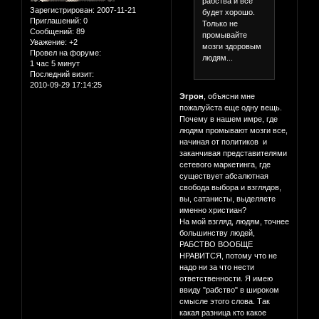
рабства и все
Зарегистрирован
: 2007-11-21
будет хорошо.
Приглашений:
0
Только не
Сообщений:
89
промывайте
Уважение:
+2
мозги здоровым
Провел на форуме:
людям...
1 час 5 минут
Последний визит:
2010-09-29 17:14:25
Эгрон
, объясни мне
пожалуйста еще одну вещь.
Почему в нашем имре, где
людям промывают мозги все,
начиная от политиков и
заканчивая представителями
сетевого маркетинга, где
существует абсалютная
свобода выбора и взглядов,
вы, сатанисты, выделяете
именно христиан?
На мой взгляд, людям, точнее
большинству людей,
РАБСТВО ВООБЩЕ
НРАВИТСЯ, потому что не
надо ни за что нести
ответственности. Я имею
ввиду "рабство" в широком
смысле этого слова. Так
какая разница кто какое