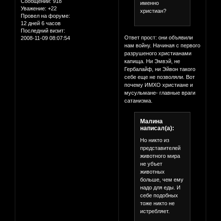
Сообщений:
918
именно
Уважение:
+22
христиан?
Провел на форуме:
12 дней 6 часов
Последний визит:
Ответ прост: они объявили
2008-11-09 08:07:54
нам войну. Начиная с первого
разрушеного христианами
капища. Ни Эмвэй, не
Гербалайф, ни Эйвон такого
себе еще не позволяли. Вот
почему ИМХО христиане и
мусульмане- главные враги
сатанизма.
Малина
написал(а):
Но никто из
представителей
животного мира
не убъет
животных
больше, чем ему
надо для еды. И
себе подобных
тоже никто не
истребляет.