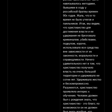
навязывалось методами,
бывшими в ходу у
российской братвы времен
90х годов. Жаль, что в то
время не было утюгов и
паяльников. Итак, мы видим,
что христианство для
достижения власти и ее
удержания не брезговало
криминалом, убийствами,
подкупом, короче,
использовало все средства
вне зависимости от их
законности, моральности и
справедливости. Ничего
удивительного нет в том, что
христианство получило
власть на очень большой
территории и удерживало ее
сотни лет. Удерживало жестко
и бескомпромиссно.
Разумеется, христианство
проявляло интерес к
обучению. Человек должен
был с рождения знать, что
христианство - это благо; по
возможности он не должен
был знать вообще, что