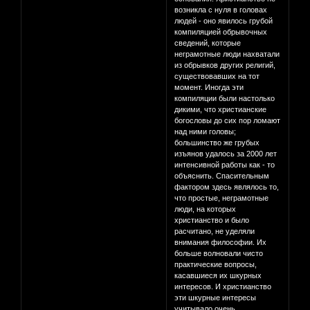
возникла с нуля в головах
людей - оно явилось грубой
компиляцией обрывочных
сведений, которые
неграмотные люди нахватали
из обрывков других религий,
существовавших на тот
момент. Иногда эти
компиляции были настолько
дикими, что христианские
богословы до сих пор ломают
над ними головы;
большинство же грубых
изъянов удалось за 2000 лет
интенсивной работы как - то
объяснить. Спасительным
фактором здесь являлось то,
что простые, неграмотные
люди, на которых
христианство и было
расчитано, не уделяли
внимания философии. Их
больше волновали чисто
практические вопросы,
касавшиеся их шкурных
интересов. И христианство
эти шкурные интересы
учитывало очень