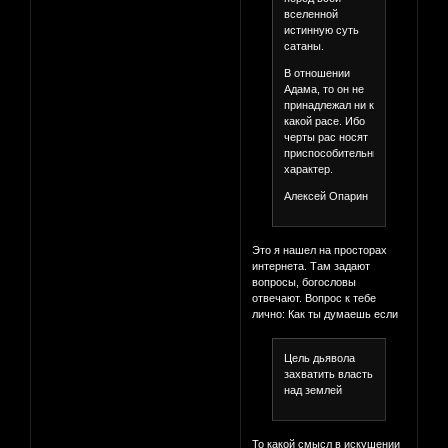
вселенной
истинную суть
сатаны.
В отношении
Адама, то он не
принадлежал ни к
какой расе. Ибо
черты рас носят
приспособительный
характер.
Алексей Опарин
Это я нашел на просторах
интернета. Там задают
вопросы, богословы
отвечают. Вопрос к тебе
лично: Как ты думаешь если
Цель дьявола
захватить власть
над землей
То какой смысл в искушении