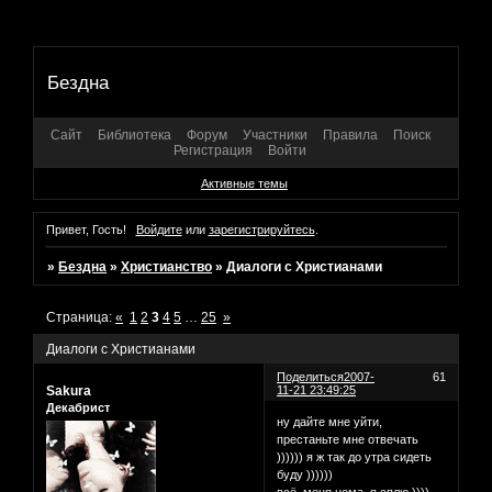
Бездна
Сайт
Библиотека
Форум
Участники
Правила
Поиск
Регистрация
Войти
Активные темы
Привет, Гость!
Войдите
или
зарегистрируйтесь
.
»
Бездна
»
Христианство
»
Диалоги с Христианами
Страница:
«
1
2
3
4
5
…
25
»
Диалоги с Христианами
Поделиться
2007-
61
Sakura
11-21 23:49:25
Декабрист
ну дайте мне уйти,
престаньте мне отвечать
)))))) я ж так до утра сидеть
буду ))))))