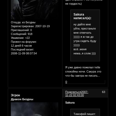
не гордость)
Sakura
написал(а):
Откуда:
из Бездны
ну дайте мне
Зарегистрирован
: 2007-10-19
уйти, престаньте
Приглашений:
0
мне отвечать
Сообщений:
918
)))))) я ж так до
Уважение:
+22
утра сидеть буду
Провел на форуме:
))))))
12 дней 6 часов
всё..меня
Последний визит:
нема..я сплю ))))
2008-11-09 08:07:54
Я уже давно пожелал тебе
спокойны ночи. Сакура это
что-бы завтра не писать...
0
Поделиться
2007-
63
Эгрон
11-22 02:43:00
Дракон Бездны
Sakura
Тимофей пишет: