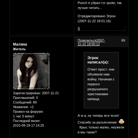
Punch я убрал тэг quote, так
лучше читать...
Отредактировано Эгрон
(2007-11-22 18:01:16)
0
Поделиться
2007-
69
Малина
11-22 18:00:12
Житель
Эгрон
написал(а):
Ответ прост: они
объявили нам
войну. Начиная с
первого
разрушеного
Зарегистрирован
: 2007-11-21
христианами
Приглашений:
0
капища.
Сообщений:
89
Уважение:
+2
Провел на форуме:
А-а-а, ну теперь все ясно!
1 час 5 минут
Последний визит:
Спасибо за разъяснение.
2010-09-29 17:14:25
Крыс только жалко, неужели
и мы такие?