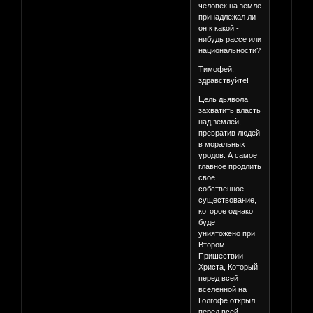
человек на земле
принадлежал ли
он к какой -
нибудь рассе или
национальности?
Тимофей,
здравствуйте!
Цель дьявола
захватить власть
над землей,
превратив людей
в моральных
уродов. А самое
главное продлить
свое
собственное
существование,
которое однако
будет
униятожено при
Втором
Пришествии
Христа, Который
перед всей
вселенной на
Голгофе открыл
перед всей