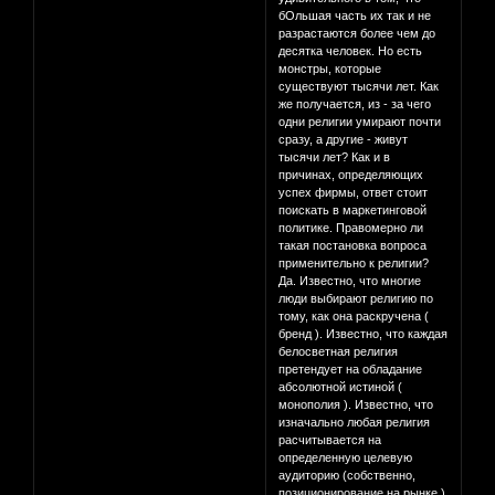
бОльшая часть их так и не
разрастаются более чем до
десятка человек. Но есть
монстры, которые
существуют тысячи лет. Как
же получается, из - за чего
одни религии умирают почти
сразу, а другие - живут
тысячи лет? Как и в
причинах, определяющих
успех фирмы, ответ стоит
поискать в маркетинговой
политике. Правомерно ли
такая постановка вопроса
применительно к религии?
Да. Известно, что многие
люди выбирают религию по
тому, как она раскручена (
бренд ). Известно, что каждая
белосветная религия
претендует на обладание
абсолютной истиной (
монополия ). Известно, что
изначально любая религия
расчитывается на
определенную целевую
аудиторию (собственно,
позиционирование на рынке ).