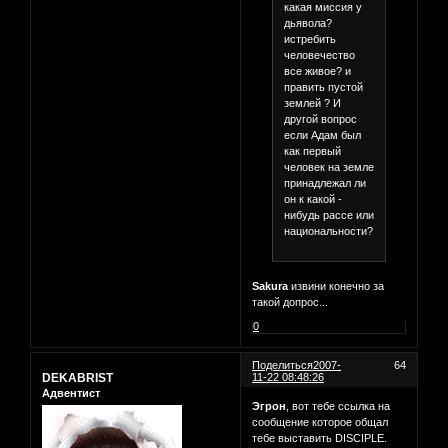
какая миссия у
дьявола?
истребить
человечество
все живое? и
править пустой
землей ? И
другой вопрос
если Адам был
как первый
человек на земле
принадлежал ли
он к какой -
нибудь рассе или
национальности?
Sakura
извини конечно за
такой допрос...
0
Поделиться
2007-
64
DEKABRIST
11-22 08:48:26
Адвентист
Эгрон
, вот тебе ссылка на
сообщение которое общал
тебе выставить DISCIPLE.