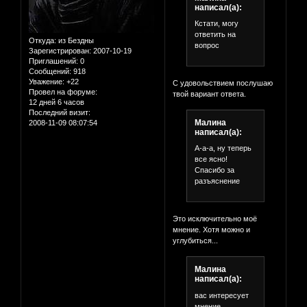
написал(а):
Кстати, могу
ответить на
Откуда:
из Бездны
вопрос
Зарегистрирован
: 2007-10-19
Приглашений:
0
Сообщений:
918
Уважение:
+22
С удовольствием послушаю
Провел на форуме:
твой вариант ответа.
12 дней 6 часов
Последний визит:
Малина
2008-11-09 08:07:54
написал(а):
А-а-а, ну теперь
все ясно!
Спасибо за
разъяснение
Это исключительно моё
мнение. Хотя можно и
углубиться...
Малина
написал(а):
вас интересует
мнение