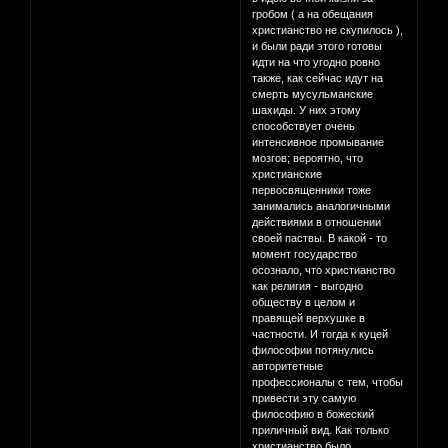
гробом ( а на обещания
христианство не скупилось ),
и были ради этого готовы
идти на что угодно ровно
также, как сейчас идут на
смерть мусульманские
шахиды. У них этому
способствует очень
интенсивное промывание
мозгов; вероятно, что
христианские
первосвященники тоже
занимались аналогичными
действиями в отношении
своей паствы. В какой - то
момент государство
осознало, что христианство
как религия - выгодно
обществу в целом и
правящей верхушке в
частности. И тогда к куцей
философии потянулись
авторитетные
профессионалы с тем, чтобы
привести эту самую
философию в божеский
приличный вид. Как только
христианство было