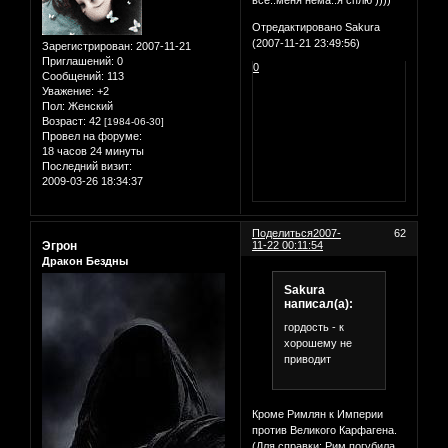
всё..меня нема..я сплю ))))
Отредактировано Sakura
(2007-11-21 23:49:56)
Зарегистрирован
: 2007-11-21
Приглашений:
0
0
Сообщений:
113
Уважение:
+2
Пол:
Женский
Возраст:
42
[1984-06-30]
Провел на форуме:
18 часов 24 минуты
Последний визит:
2009-03-26 18:34:37
Поделиться
2007-
62
Эгрон
11-22 00:11:54
Дракон Бездны
Sakura
написал(а):
гордость - к
хорошему не
приводит
Кроме Римлян к Империи
против Великого Карфагена.
(Для справки: Рим погубила