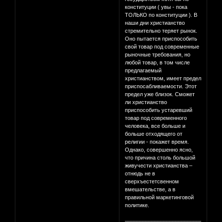
конституции ( увы - пока
ТОЛЬКО по конституции ). В
наши дни христианство
стремительно теряет рынок.
Оно пытается приспособить
свой товар под современные
рыночные требования, но
любой товар, в том числе
предлагаемый
христианством, имеет предел
приспосабливаемости. Этот
предел уже близок. Сможет
ли христианство
приспособить устаревший
товар под современного
человека, все больше и
больше отходящего от
религии - покажет время.
Однако, совершенно ясно,
что причина столь большой
живучести христианства –
отнюдь не в
сверхъестетсвенном
вмешательстве, а в
правильной маркетинговой
политике.
________________________________