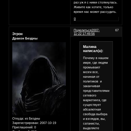
раз уж я с ними столкнулась.
Живите как хотите, только
время нас может рассудить.
0
Поделиться
2007-
67
Эгрон
11-22 17:49:56
Дракон Бездны
Малина
написал(а):
Почему в нашем
имре, где людям
промывают
мозги все,
начиная от
политиков и
заканчивая
представителями
сетевого
маркетинга, где
существует
абсалютная
свобода выбора
Откуда:
из Бездны
и взглядов, вы,
Зарегистрирован
: 2007-10-19
сатанисты,
Приглашений:
0
выделяете