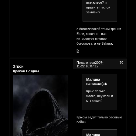
все живое? и
править пустой
землей ?
с богословской точки зрения.
Если, конечно, вас
интересует мнение
богослова, а не Sakura.
0
Поделиться
2007-
70
Эгрон
11-22 18:07:12
Дракон Бездны
Малина
написал(а):
Крыс только
жалко, неужели и
мы такие?
Крысы ведут только расовые
войны.
Малина