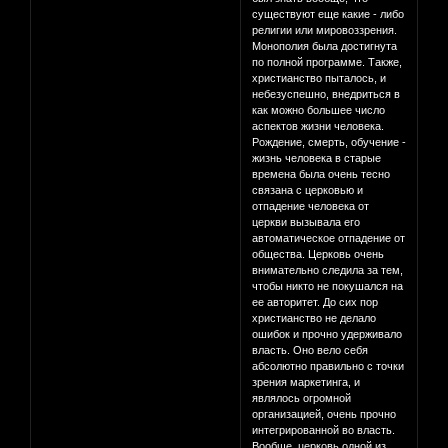
существуют еще какие - либо
религии или мировоззрения.
Монополия была достигнута
по полной программе. Также,
христианство пыталось, и
небезуспешно, внедриться в
как можно большее число
аспектов жизни человека.
Рождение, смерть, обучение -
жизнь человека в старые
времена была очень тесно
связана с церковью и
отпадение человека от
церкви вызывала его
автоматическое отпадение от
общества. Церковь очень
внимательно следила за тем,
чтобы никто не покушался на
ее авторитет. До сих пор
христианство не делало
ошибок и прочно удерживало
власть. Оно вело себя
абсолютно правильно с точки
зрения маркетинга, и
являлось огромной
организацией, очень прочно
интегрированной во власть.
Вообще, церковь одной из