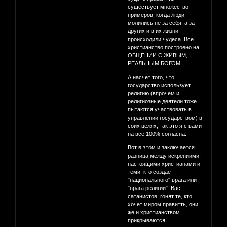
существует множество
примеров, когда люди
молились не за себя, а за
других и в их жизни
происходили чудеса. Все
христианство построено на
ОБЩЕНИИ С ЖИВЫМ,
РЕАЛЬНЫМ БОГОМ.
А насчет того, что
государство использует
религию (впрочем и
религиозные деятели тоже
пытаются участвовать в
управлении государством) в
соих целях, так это я с вами
на все 100% согласна.
Вот в этом и заключается
разница между искрениими,
настоящими христианами и
теми, кто создает
"национального" врага или
"врага религии". Вас,
сатанистов, гонят те, кто
хочет миром правитть, они
же и христианством
прикрываются!