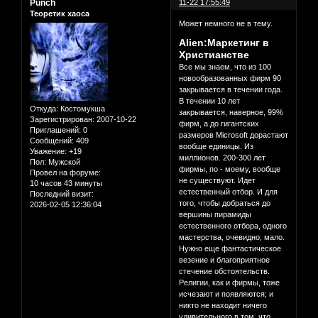
Punch
11-22 17:55:49
Теоретик хаоса
Может немного не в тему.
Alien:Маркетинг в
Христианстве
Все мы знаем, что из 100
новообразованных фирм 90
закрывается в течении года.
В течении 10 лет
Откуда:
Костомукша
закрывается, наверное, 99%
Зарегистрирован
: 2007-10-22
фирм, а до гигантских
Приглашений:
0
размеров Microsoft дорастают
Сообщений:
409
вообще единицы. Из
Уважение:
+19
миллионов. 200-300 лет
Пол:
Мужской
фирмы, по - моему, вообще
Провел на форуме:
не существуют. Идет
10 часов 43 минуты
естественный отбор. И для
Последний визит:
того, чтобы добраться до
2026-02-05 12:36:04
вершины пирамиды
естественного отбора, одного
мастерства, очевидно, мало.
Нужно еще фантастическое
везение и благоприятное
стечение обстоятельств.
Религии, как и фирмы, тоже
исчезают и появляются; и
никто не находит ничего
удивительного в том, что