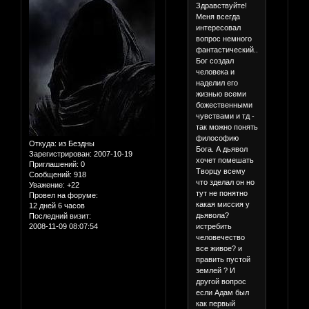
Здравствуйте!
Меня всегда
интересовал
вопрос немного
фантастический....
Бог создал
человека и
наделил его
жизнью всеми
божественными
чувствами и тд -
так можно понять
философию
Откуда:
из Бездны
Бога. А дьявол
Зарегистрирован
: 2007-10-19
хочет помешать
Приглашений:
0
Творцу всему
Сообщений:
918
что зделал он но
Уважение:
+22
тут не понятно
Провел на форуме:
какая миссия у
12 дней 6 часов
дьявола?
Последний визит:
истребить
2008-11-09 08:07:54
человечество
все живое? и
править пустой
землей ? И
другой вопрос
если Адам был
как первый