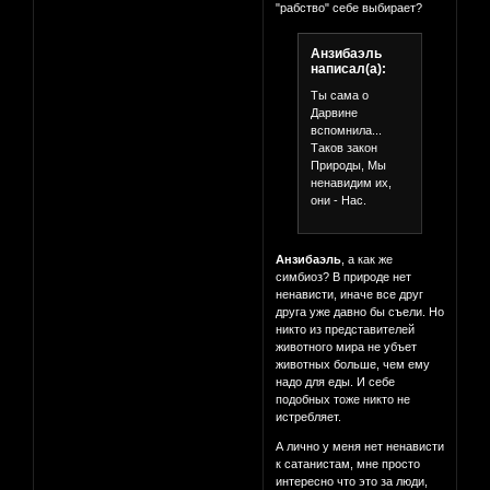
"рабство" себе выбирает?
Анзибаэль
написал(а):
Ты сама о
Дарвине
вспомнила...
Таков закон
Природы, Мы
ненавидим их,
они - Нас.
Анзибаэль
, а как же
симбиоз? В природе нет
ненависти, иначе все друг
друга уже давно бы съели. Но
никто из представителей
животного мира не убъет
животных больше, чем ему
надо для еды. И себе
подобных тоже никто не
истребляет.
А лично у меня нет ненависти
к сатанистам, мне просто
интересно что это за люди,