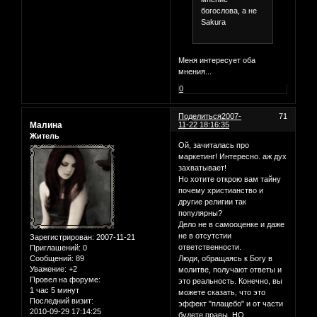
богослова, а не
Sakura
Меня интересует оба
мнения...
0
Поделиться
2007-
71
Малина
11-22 18:16:35
Житель
Ой, зачиталась про
маркетинг! Интересно. аж дух
захватывает!
Но хотите открою вам тайну
почему христианство и
другие религии так
популярны?
Дело не в самооценке и даже
не в отсутстии
Зарегистрирован
: 2007-11-21
ответственности.
Приглашений:
0
Сообщений:
89
Люди, обращаясь к Богу в
Уважение:
+2
молитве, получают ответы и
Провел на форуме:
это реальность. Конечно, вы
1 час 5 минут
можете сказать, что это
Последний визит:
эффект "плацебо" и от части
2010-09-29 17:14:25
будете правы. НО