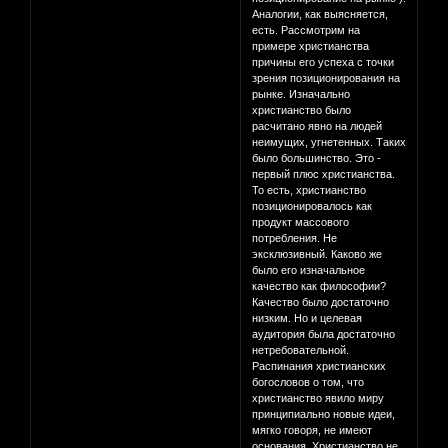
Аналогии, как выясняется,
есть. Рассмотрим на
примере христианства
причины его успеха с точки
зрения позиционирования на
рынке. Изначально
христианство было
расчитано явно на людей
неимущих, угнетенных. Таких
было большинство. Это -
первый плюс христианства.
То есть, христианство
позиционировалось как
продукт массового
потребления. Не
эксклюзивный. Каково же
было его изначальное
качество как философии?
Качество было достаточно
низким. Но и целевая
аудитория была достаточно
нетребовательной.
Распинания христианских
богословов о том, что
христианство явило миру
принципиально новые идеи,
мягко говоря, не имеют
основания. Христианство не