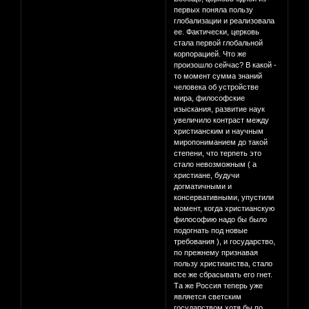
первых поняла пользу
глобализации и реализовала
ее. Фактически, церковь
стала первой глобальной
корпорацией. Что же
произошло сейчас? В какой -
то момент сумма знаний
человека об устройстве
мира, философские
изыскания, развитие наук
увеличило контраст между
христианским и научным
миропониманием до такой
степени, что терпеть это
стало невозможным ( а
христиане, будучи
догматичными и
консервативными, упустили
момент, когда христианскую
философию надо бы было
подогнать под новые
требования ), и государство,
по прежнему признавая
пользу христианства, стало
все же сбрасывать его гнет.
Та же Россия теперь уже
является светским
государством хотя бы по