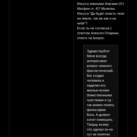
Иисуса земными благами (От
Матфея гл. 4)? Молитва
Иисуса "Да будет власть твоя
на земле, так же как и на
небе"?
Если ты не согласна с
ответом Алексея Опарина
ответь на вопрос:
Здравствуйте!
Меня всегда
интересовал
вопрос немного
фантастический....
Бог создал
человека и
наделил его
жизнью всеми
божественными
чувствами и тд -
так можно понять
философию
Бога. А дьявол
хочет помешать
Творцу всему
что зделал он но
тут не понятно