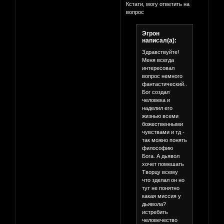
Кстати, могу ответить на
вопрос
Эгрон
написал(а):
Здравствуйте!
Меня всегда
интересовал
вопрос немного
фантастический....
Бог создал
человека и
наделил его
жизнью всеми
божественными
чувствами и тд -
так можно понять
философию
Бога. А дьявол
хочет помешать
Творцу всему
что зделал он но
тут не понятно
какая миссия у
дьявола?
истребить
человечество