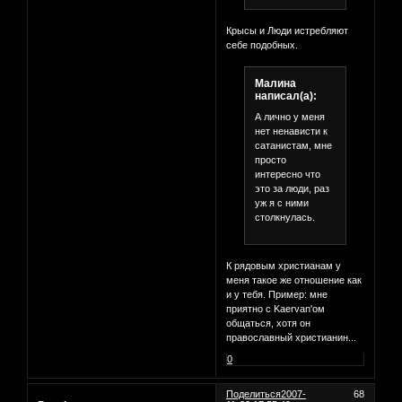
Крысы и Люди истребляют
себе подобных.
Малина
написал(а):
А лично у меня
нет ненависти к
сатанистам, мне
просто
интересно что
это за люди, раз
уж я с ними
столкнулась.
К рядовым христианам у
меня такое же отношение как
и у тебя. Пример: мне
приятно с Kaervan'ом
общаться, хотя он
православный христианин...
0
Поделиться
2007-
68