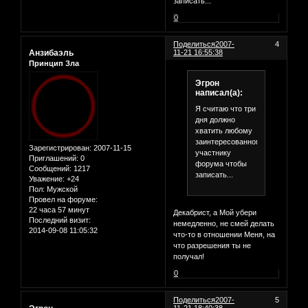
записать...
0
Поделиться
2007-
4
Анзибаэль
11-21 16:55:38
Принцип Зла
Эгрон
написал(а):
Я считаю что три
дня должно
хватить любому
заинтересованному
Зарегистрирован
: 2007-11-15
участнику
Приглашений:
0
форума чтобы
Сообщений:
1217
записать...
Уважение:
+24
Пол:
Мужской
Провел на форуме:
22 часа 57 минут
Декабрист, а Мой убери
Последний визит:
немедленно, не смей делать
2014-09-08 11:05:32
что-то в отношении Меня, на
что разрешения ты не
получал!
0
Поделиться
2007-
5
11-21 18:40:38