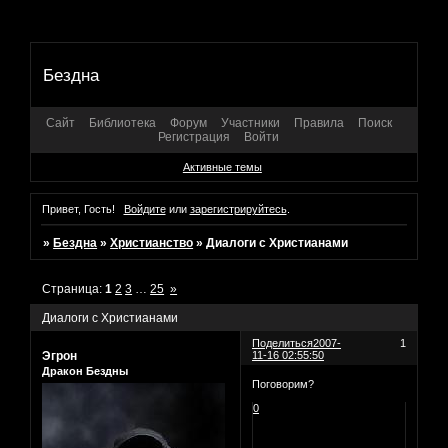
Бездна
Сайт
Библиотека
Форум
Участники
Правила
Поиск
Регистрация
Войти
Активные темы
Привет, Гость!
Войдите
или
зарегистрируйтесь
.
»
Бездна
»
Христианство
»
Диалоги с Христианами
Страница:
1
2
3
…
25
»
Диалоги с Христианами
Поделиться
2007-
1
Эгрон
11-16 02:55:50
Дракон Бездны
Поговорим?
0