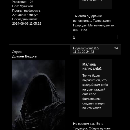
во что хотят?
Уважение:
+24
Пол:
Мужской
Провел на форуме:
22 часа 57 минут
Ты сама о Дарвине
Последний визит:
вспомнила... Таков закон
2014-09-08 11:05:32
Природы, Мы ненавидим их,
они - Нас.
0
Поделиться
2007-
24
Эгрон
11-21 20:24:43
Дракон Бездны
Малина
написал(а):
Точне будет
выразиться, что
каждый сам себе
на уме, каждый
сам себе
философию
создает и верит
во что хочет.
Не совсем так. Есть
Традиция:
Общие пункты