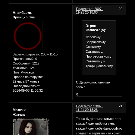
Поделиться
2007-
20
Анзибаэль
11-21 20:18:03
Принцип Зла
Эгрон
написал(а):
Лавеизму,
Варраксизму,
Светлому
Сатанизму,
Зарегистрирован
: 2007-11-15
Прогрессивному
Приглашений:
0
Сатанизму и
Сообщений:
1217
Традиционализму.
Уважение:
+24
Пол:
Мужской
Провел на форуме:
22 часа 57 минут
О Демонопоклонниках
Последний визит:
забыл...
2014-09-08 11:05:32
0
Поделиться
2007-
21
Малина
11-21 20:18:26
Житель
Точне будет выразиться, что
каждый сам себе на уме,
каждый сам себе философию
создает и верит во что хочет.