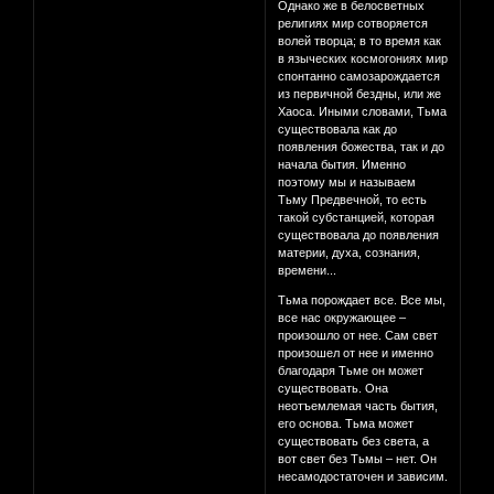
Однако же в белосветных
религиях мир сотворяется
волей творца; в то время как
в языческих космогониях мир
спонтанно самозарождается
из первичной бездны, или же
Хаоса. Иными словами, Тьма
существовала как до
появления божества, так и до
начала бытия. Именно
поэтому мы и называем
Тьму Предвечной, то есть
такой субстанцией, которая
существовала до появления
материи, духа, сознания,
времени...
Тьма порождает все. Все мы,
все нас окружающее –
произошло от нее. Сам свет
произошел от нее и именно
благодаря Тьме он может
существовать. Она
неотъемлемая часть бытия,
его основа. Тьма может
существовать без света, а
вот свет без Тьмы – нет. Он
несамодостаточен и зависим.