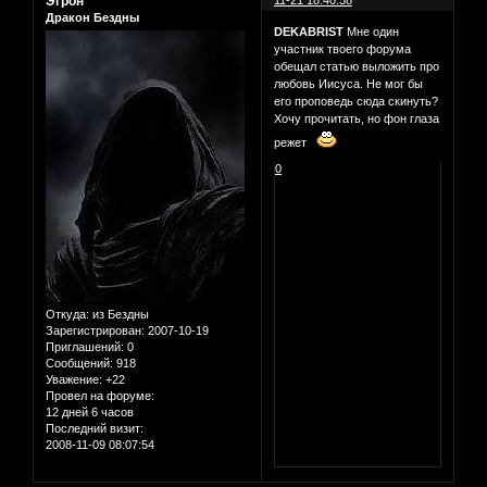
Эгрон
Дракон Бездны
DEKABRIST
Мне один
участник твоего форума
обещал статью выложить про
любовь Иисуса. Не мог бы
его проповедь сюда скинуть?
Хочу прочитать, но фон глаза
режет
0
Откуда:
из Бездны
Зарегистрирован
: 2007-10-19
Приглашений:
0
Сообщений:
918
Уважение:
+22
Провел на форуме:
12 дней 6 часов
Последний визит:
2008-11-09 08:07:54