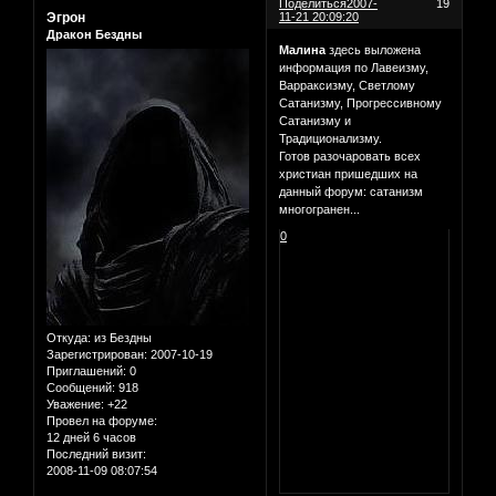
Поделиться
2007-
19
Эгрон
11-21 20:09:20
Дракон Бездны
Малина
здесь выложена
информация по Лавеизму,
Варраксизму, Светлому
Сатанизму, Прогрессивному
Сатанизму и
Традиционализму.
Готов разочаровать всех
христиан пришедших на
данный форум: сатанизм
многогранен...
0
Откуда:
из Бездны
Зарегистрирован
: 2007-10-19
Приглашений:
0
Сообщений:
918
Уважение:
+22
Провел на форуме:
12 дней 6 часов
Последний визит:
2008-11-09 08:07:54