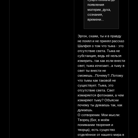
появления
материи, духа,
сознания,
времени...
Эргон, скажи, ты и в правду
не понял и не принял рассказ
Шалфея о том что тьма - это
отсутствие света. Тьма не
субстанция, ведь её нельзя
измерить..так как если внести
свет, тьма изчезает...а тьму в
свет ты внести не
сможешь...Почему?..Потому
что тьмы как таковой не
существует. Тьма, это
отсутствие света. Свет
измиряется фотонами, а чем
измиряют тьму? Объясни
почему ты думаешь так, как
думаешь.
О сотворении. Мои мысли:
Творец (Бог, в моём
понимании творения и
творца), есть существо
отделённое от нашего мира в