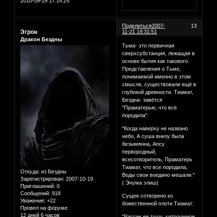
2010-09-29 17:14:25
Поделиться
2007-
13
Эгрон
11-21 19:31:51
Дракон Бездны
Тьма- это первичная
сверхсубстанция, лежащая в
основе бытия как такового.
Представления о Тьме,
понимаемой именно в этом
смысле, существовали ещё в
глубокой древности. Тиамат,
Бездна- завётся
"Праматерью, что всё
породила":
"Когда наверху не названо
небо, А суша внизу была
безымянна, Апсу
первородный,
всесотворитель, Праматерь
Тиамат, что все породила,
Откуда:
из Бездны
Воды свои воедино мешали."
Зарегистрирован
: 2007-10-19
( Энума элиш)
Приглашений:
0
Сообщений:
918
Сущее сотворено из
Уважение:
+22
божественной плоти Тиамат:
Провел на форуме:
12 дней 6 часов
"Рассек ее тушу, хитроумное