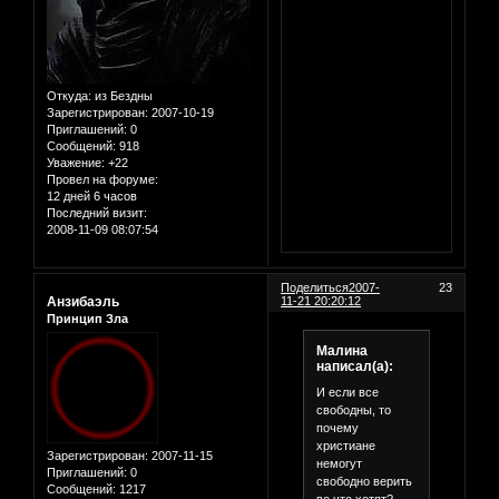
Откуда:
из Бездны
Зарегистрирован
: 2007-10-19
Приглашений:
0
Сообщений:
918
Уважение:
+22
Провел на форуме:
12 дней 6 часов
Последний визит:
2008-11-09 08:07:54
Поделиться
2007-
23
Анзибаэль
11-21 20:20:12
Принцип Зла
Малина
написал(а):
И если все
свободны, то
почему
христиане
Зарегистрирован
: 2007-11-15
немогут
Приглашений:
0
свободно верить
Сообщений:
1217