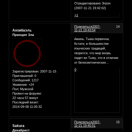
Отредактировано Эгрон
(2007-11-21 19:42:02)
+1
Поделиться
2007-
14
Анзибаэль
11-21 19:43:54
Принцип Зла
Аминь. Тьма первична.
Кстати, в большинстве
языческих традиций,
гворится, что мир вновь
падет во Тьму, это в отличии
от белосветнических...
0
Зарегистрирован
: 2007-11-15
Приглашений:
0
Сообщений:
1217
Уважение:
+24
Пол:
Мужской
Провел на форуме:
22 часа 57 минут
Последний визит:
2014-09-08 11:05:32
Поделиться
2007-
15
Sakura
11-21 19:45:51
Декабрист