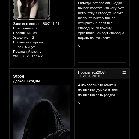
Объединяет вас лишь одно
вы все боретесь за какую=то
непонятную свободу. Только
не понятно кто у вас ее
отбирает? И если все
Зарегистрирован
: 2007-11-21
свободны, то почему
Приглашений:
0
Сообщений:
89
христиане немогут свободно
Уважение:
+2
верить во что хотят?
Провел на форуме:
0
1 час 5 минут
Последний визит:
2010-09-29 17:14:25
Поделиться
2007-
22
Эгрон
11-21 20:20:01
Дракон Бездны
Анзибаэль
это ближе к
язычеству, думаю я. Для
язычества есть раздел
0