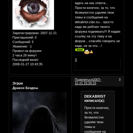
ждать на них ответа...
Прости конечно, за то, что
безжалостно удаляю твои
темы и сообщения на
dekabrist.clan.su... просто
надо же рейтинг твоего
форума поднимать!!! Я кидаю
Зарегистрирован
: 2007-11-21
ссылку на эту тему и на
Приглашений:
0
форум... спасибо говорить не
Сообщений:
5
надо, не за что....!
Уважение:
-1
Провел на форуме:
2 часа 26 минут
0
Последний визит:
2008-01-27 10:43:35
Поделиться
2007-
3
Эгрон
11-21 15:26:15
Дракон Бездны
DEKABRIST
написал(а):
Прости конечно,
за то, что
безжалостно
удаляю твои
темы и
сообщения на