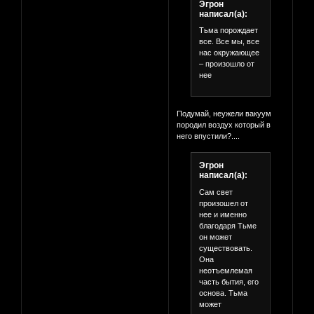
Эгрон
написал(а):
Тьма порождает
все. Все мы, все
нас окружающее
– произошло от
нее
Подумай, неужели вакуум
породил воздух который в
него впустили?....
Эгрон
написал(а):
Сам свет
произошел от
нее и именно
благодаря Тьме
он может
существовать.
Она
неотъемлемая
часть бытия, его
основа. Тьма
может