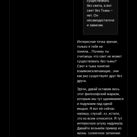
существовать
без света, а вот
свет без Тьмы –
нет. Он
несамодостаточен
и зависим.
Интересная точка зреная,
только я тебя не
поняла....Почему ты
считаешь что свет не может
существовать без тьмы?
Свет и тьма понятия
взаимоисключающие...они
как раз существуют друг без
друга.
Эргон, давай оставим весь
этот филозофский маразм,
которым мы тут щанимаемся
и подумаем над одной
вещью. Я вот её сейчас
напишу, слухай..ээ..кстати,
это ко всем относится. Я тут
интересную штуку надумала.
Давайте возьмём пример из
жизнь: солнечное затмение.