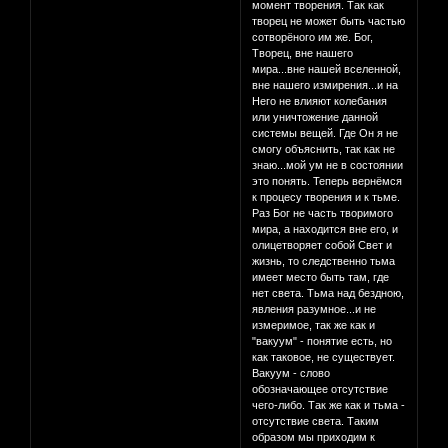
момент творения. Так как
творец не может быть частью
сотворёного им же. Бог,
Творец, вне нашего
мира...вне нашей вселенной,
вне нашего измирения...и на
Него не влияют колебания
или уничтожение данной
системы вещей. Где Он я не
смогу объяснить, так как не
знаю...мой ум не в состоянии
это понять. Теперь вернёмся
к процесу творения и к тьме.
Раз Бог не часть творимого
мира, а находится вне его, и
олицетворяет собой Свет и
жизнь, то следственно тьма
имеет место быть там, где
нет света. Тьма над бездною,
явления разумное...и не
измеримое, так же как и
"вакуум" - понятие есть, но
как таковое, не существует.
Вакуум - слово
обозначающее отсутствие
чего-либо. Так же как и тьма -
отсутствие света. Таким
образом мы приходим к