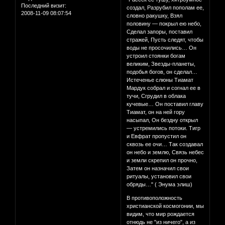
Последний визит:
создал, Разрубил пополам ее,
2008-11-09 08:07:54
словно ракушку, Взял
половину — покрыл ею небо,
Сделал запоры, поставил
стражей, Пусть следят, чтобы
воды не просочились… Он
устроил стоянки богам
великим, Звезды-планеты,
подобья богов, он сделал…
Истеченье слюны Тиамат
Мардук собрал и согнал ее в
тучи, Сгрудил в облака
кучевые… Он поставил главу
Тиамат, он на ней гору
насыпал, Он бездну открыл
— устремились потоки. Тигр
и Евфрат пропустил он
сквозь ее очи… Так создавал
он небо и землю, Связь небес
и земли скрепил он прочно,
Затем он назначил свои
ритуалы, установил свои
обряды…" ( Энума элиш)
В противоположность
христианской космогонии, мы
видим, что мир рождается
отнюдь не "из ничего", а из