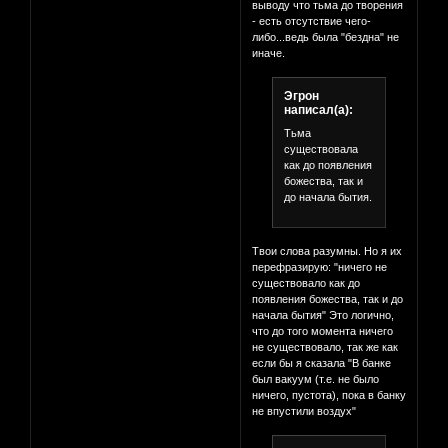
выводу что тьма до творения
- есть отсутствие чего-
либо...ведь была "бездна" не
иначе.
Эгрон
написал(а):
Тьма
существовала
как до появления
божества, так и
до начала бытия.
Твои слова разумны. Но я их
перефразирую: "ничего не
существовало как до
появления божества, так и до
начала бытия" Это логично,
что до того момента ничего
не существовало, так же как
если бы я сказала "В банке
был вакуум (т.е. не было
ничего, пустота), пока в банку
не впустили воздух"