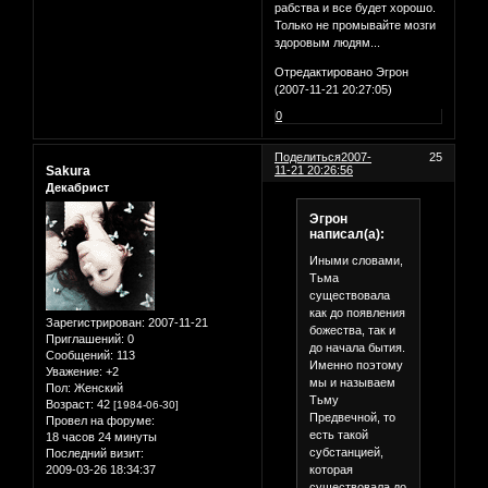
рабства и все будет хорошо.
Только не промывайте мозги
здоровым людям...
Отредактировано Эгрон
(2007-11-21 20:27:05)
0
Поделиться
2007-
25
Sakura
11-21 20:26:56
Декабрист
Эгрон
написал(а):
Иными словами,
Тьма
существовала
как до появления
Зарегистрирован
: 2007-11-21
божества, так и
Приглашений:
0
до начала бытия.
Сообщений:
113
Именно поэтому
Уважение:
+2
мы и называем
Пол:
Женский
Тьму
Возраст:
42
[1984-06-30]
Предвечной, то
Провел на форуме:
есть такой
18 часов 24 минуты
субстанцией,
Последний визит:
которая
2009-03-26 18:34:37
существовала до