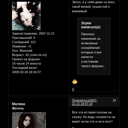
Эргон, а у себя дома ты весь
такой милый, пушистый и
вежливый:
Эгрон
написал(а):
Зарегистрирован
: 2007-11-21
Приношу
Приглашений:
0
извинения за
Сообщений:
113
возможные
Уважение:
+2
оскорбления
Пол:
Женский
которые я мог
Возраст:
42
[1984-06-30]
нанести
Провел на форуме:
участникам
18 часов 24 минуты
твоего форума...
Последний визит:
2009-03-26 18:34:37
0
Поделиться
2007-
16
Малина
11-21 19:47:14
Житель
Вся эта история похожа на
сказку. Но ведь сатанисты не
верят ни во что и ни в кого?