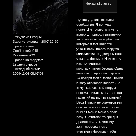
dekabrist.clan.su
Лучше удалить все мои
сообщения. Я не туда
полез...Не то место и не то
время... Приношу извинения
Откуда:
из Бездны
за возможные оскорбления
Зарегистрирован
: 2007-10-19
которые я мог нанести
Приглашений:
0
участникам твоего форума...
Сообщений:
918
DEKABRIST
рад видеть тебя
Уважение:
+22
у нас на форуме. Надеюсь у
Провел на форуме:
нас получиться
12 дней 6 часов
конструктивная беседа. Одна
Последний визит:
маленькая просьба: скрой к
2008-11-09 08:07:54
24 ноября мой е-майл. Пойми
в базу спамеров попасть не
хочу. Так как твой форум
просматривать могут все нет
гарантий на то, что залетный
Вася Пупкин не окажется тем
самым человеком который
внесет мой е-майл в свою
базу. Я считаю что три дня
должно хватить любому
заинтересованному
участнику форума чтобы