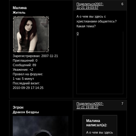
Поделиться
2007-
6
Малина
11-21 19:03:57
Житель
А о чем вы здесь с
христианами общаетесь?
Какая тема?
0
Зарегистрирован
: 2007-11-21
Приглашений:
0
Сообщений:
89
Уважение:
+2
Провел на форуме:
1 час 5 минут
Последний визит:
2010-09-29 17:14:25
Поделиться
2007-
7
Эгрон
11-21 19:08:37
Дракон Бездны
Малина
написал(а):
А о чем вы здесь