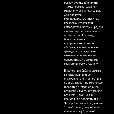
некоей субстанции, плоти
Тиамат, обожествлённой
мифологическим сознанием.
Это является
принципиальным отличием,
поскольку утверждает
самодостаточность мира, его
сущностную независимость
от божества. А потому,
божество может
восприниматься не как
абсолют, а всего лишь как
демиург, что совершенно
изменяет предлагаемую
белосветными религиями
космогоническую картину.
Впрочем, и в библии данные
взгляды нашли своё
отражение- стоит вспомнить
хотя бы известное место, где
говорится "Земля же была
безвидна и пуста, и тьма над
бездною, и Дух Божий
носился над водою"(Быт.1.2).
"Бездна" на иврите звучит как
"Теом"- слово, родственное
вавилонскому "Тиамат".