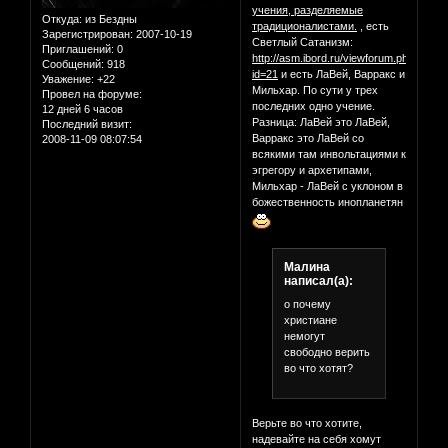
учения, разделяемые
Откуда:
из Бездны
традиционалистами.
, есть
Зарегистрирован
: 2007-10-19
Светлый Сатанизм:
Приглашений:
0
http://asm.ibord.ru/viewforum.php?
Сообщений:
918
id=21
и есть ЛаВей, Варракс и
Уважение:
+22
Мильхар. По сути у трех
Провел на форуме:
последних одно учение.
12 дней 6 часов
Разница: ЛаВей это ЛаВей,
Последний визит:
Варракс это ЛаВей со
2008-11-09 08:07:54
всякими там инвольтациями к
эгрегору и архетипами,
Мильхар - ЛаВей с уклоном в
божественность инопланетян
Малина
написал(а):
о почему
христиане
немогут
свободно верить
во что хотят?
Верьте во что хотите,
надевайте на себя хомут