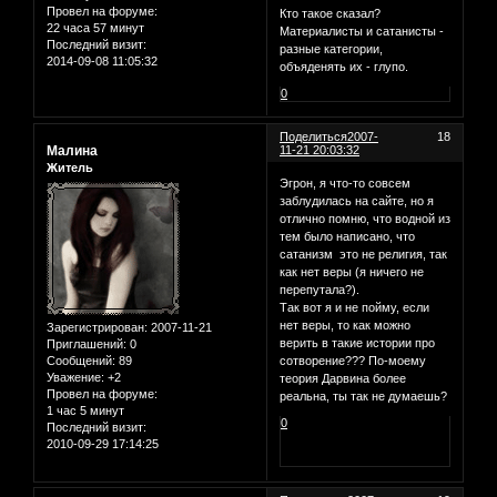
Провел на форуме:
Кто такое сказал?
22 часа 57 минут
Материалисты и сатанисты -
Последний визит:
разные категории,
2014-09-08 11:05:32
объяденять их - глупо.
0
Поделиться
2007-
18
Малина
11-21 20:03:32
Житель
Эгрон, я что-то совсем
заблудилась на сайте, но я
отлично помню, что водной из
тем было написано, что
сатанизм это не религия, так
как нет веры (я ничего не
перепутала?).
Так вот я и не пойму, если
нет веры, то как можно
Зарегистрирован
: 2007-11-21
верить в такие истории про
Приглашений:
0
Сообщений:
89
сотворение??? По-моему
Уважение:
+2
теория Дарвина более
Провел на форуме:
реальна, ты так не думаешь?
1 час 5 минут
0
Последний визит:
2010-09-29 17:14:25