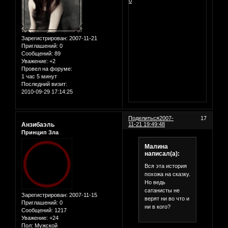
0
Зарегистрирован
: 2007-11-21
Приглашений:
0
Сообщений:
89
Уважение:
+2
Провел на форуме:
1 час 5 минут
Последний визит:
2010-09-29 17:14:25
Поделиться
2007-
17
Анзибаэль
11-21 19:49:48
Принцип Зла
Малина
написал(а):
Вся эта история
похожа на сказку.
Но ведь
сатанисты не
Зарегистрирован
: 2007-11-15
верят ни во что и
Приглашений:
0
ни в кого?
Сообщений:
1217
Уважение:
+24
Пол:
Мужской