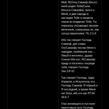
Мой; Я(Отец Саваоф Иисус)
ныне родил Тебя(Сына
Иисуса Саваофа); проси у
Меня, и дам народы в
наследие Тебе и пределы
земли во владение Тебе; Ты
поразишь их(народы) жезлом
железным; сокрушишь их, как
сосуд горшечника'. Пс 2:1-9
Ибо так говорит Господь
Саваоф: для славы
Он(Саваоф) послал Меня к
народам, грабившим вас…
Ликуй и веселись, дщерь
Сиона! Ибо вот, Я(Саваоф)
приду и поселюсь посреди
тебя, говорит Господь.
Зах.2:8-10
Так говорит Господь, Царь
Израиля, и Искупитель его,
Господь Саваоф: Я первый и
Я последний, и кроме Меня
нет Бога, ибо кто как Я? Ис
44:6-7
Глас вопиющего в пустыне:
приготовьте путь Господу,