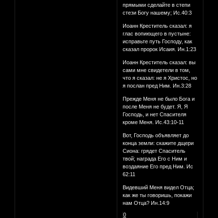
прямыми сделайте в степи
стези Богу нашему; Ис.40:3
Иоанн Креститель сказал: я
глас вопиющего в пустыне:
исправьте путь Господу, как
сказал пророк Исаия. Ин.1:23
Иоанн Креститель сказал: вы
сами мне свидетели в том,
что я сказал: не я Христос, но
я послан пред Ним. Ин.3:28
Прежде Меня не было Бога и
после Меня не будет. Я, Я
Господь, и нет Спасителя
кроме Меня. Ис.43:10-11
Вот, Господь объявляет до
конца земли: скажите дщери
Сиона: грядет Спаситель
твой; награда Его с Ним и
воздаяние Его пред Ним. Ис
62:11
Видевший Меня видел Отца;
как же ты говоришь, покажи
нам Отца? Ин.14:9
0