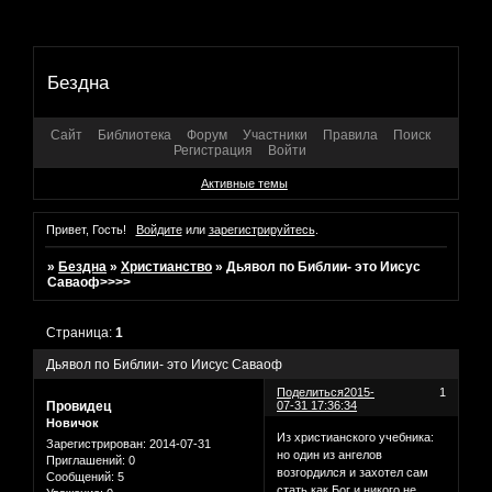
Бездна
Сайт
Библиотека
Форум
Участники
Правила
Поиск
Регистрация
Войти
Активные темы
Привет, Гость!
Войдите
или
зарегистрируйтесь
.
»
Бездна
»
Христианство
»
Дьявол по Библии- это Иисус
Саваоф>>>>
Страница:
1
Дьявол по Библии- это Иисус Саваоф
Поделиться
2015-
1
Провидец
07-31 17:36:34
Новичок
Из христианского учебника:
Зарегистрирован
: 2014-07-31
но один из ангелов
Приглашений:
0
возгордился и захотел сам
Сообщений:
5
стать как Бог и никого не