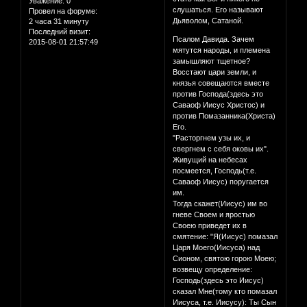
Уважение:
0
слушаться. Его называют
Провел на форуме:
Дьяволом, Сатаной.
2 часа 31 минуту
Последний визит:
Псалом Давида. Зачем
2015-08-01 21:57:49
мятутся народы, и племена
замышляют тщетное?
Восстают цари земли, и
князья совещаются вместе
против Господа(здесь это
Саваоф Иисус Христос) и
против Помазанника(Христа)
Его.
"Расторгнем узы их, и
свергнем с себя оковы их".
Живущий на небесах
посмеется, Господь(т.е.
Саваоф Иисус) поругается
им.
Тогда скажет(Иисус) им во
гневе Своем и яростью
Своею приведет их в
смятение: "Я(Иисус) помазал
Царя Моего(Иисуса) над
Сионом, святою горою Моею;
возвещу определение:
Господь(здесь это Иисус)
сказал Мне(тому кто помазал
Иисуса, т.е. Иисусу): Ты Сын