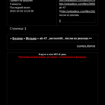
http://uploadbox.com/files/047f48744c
Провел на форуме:
http://uploadbox.com/files/2885bd1497
3 минуты
Последний визит:
ak-47
2010-10-03 13:24:36
3)
http://uploadbox.com/files/3d11bf71f8
песни из реклам.
0
Страница:
1
»
Бездна
»
Музыка
»
ak-47 , aerosmith , песни из реклам.>>
создать форум
Форум в сети
6855
-й день.
Реклама на баннерах не имеет отношение к форуму.