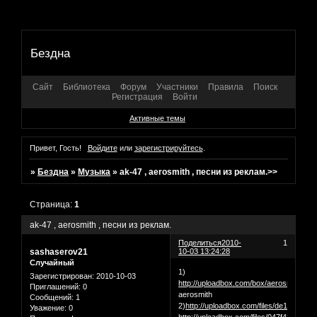
Бездна
Сайт
Библиотека
Форум
Участники
Правила
Поиск
Регистрация
Войти
Активные темы
Привет, Гость!
Войдите
или
зарегистрируйтесь
.
»
Бездна
»
Музыка
»
ak-47 , aerosmith , песни из реклам.>>
Страница:
1
ak-47 , aerosmith , песни из реклам.
Поделиться
2010-
1
sashaserov21
10-03 13:24:28
Случайный
1)
Зарегистрирован
: 2010-10-03
http://uploadbox.com/box/aerosmith
Приглашений:
0
aerosmith
Сообщений:
1
2)
http://uploadbox.com/files/de12ce5ea
Уважение:
0