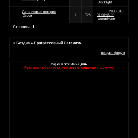
Blacklight
2008-01-
Сатанинская история
4
728
07 06:45:29
Эгрон
worgnikone
Страница:
1
»
Бездна
»
Прогреcсивный Сатанизм
создать форум
Форум в сети
6855
-й день.
Реклама на баннерах не имеет отношение к форуму.