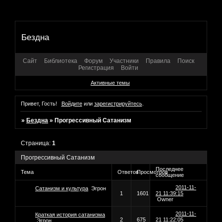
Бездна
Сайт
Библиотека
Форум
Участники
Правила
Поиск
Регистрация
Войти
Активные темы
Привет, Гость!
Войдите
или
зарегистрируйтесь
.
»
Бездна
»
Прогреcсивный Сатанизм
Страница:
1
Прогреcсивный Сатанизм
Последнее
Тема
Ответов
Просмотров
сообщение
2011-11-
Сатанизм и культура
Эгрон
1
1601
21 11:39:15
Owner
2011-11-
Краткая история сатанизма
2
675
21 11:22:05
Эгрон