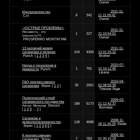
Owner
2011-11-
Идолопоклонство
6
342
21 11:09:41
Сэт
Owner
-=ОСТРЫЕ ПРОБЛЕМЫ=-
2011-11-
Ненависть - это
1
227
21 10:54:01
опасность?!!...
Owner
PROSPERRO MONTIN'YAK
13 различий между
2011-11-
сатанизма и религии
104
4300
13 01:25:32
Punch
[
1
2
3
4
]
Brother
2010-07-
Наука и технология в
1
791
15 16:12:45
древности
Punch
Likana
2010-04-
FAQ прогрессивного
35
2051
02 08:55:30
сатанизма
Эгрон
[
1
2
]
Тёмная Леди
Политический строй
2009-03-
сатанинского государства
188
5173
21 12:42:37
Dissors
Автор: Мильхар
Волчара
[
1
2
3
…
7
]
Сатанизм и
2008-11-
дьяволопоклонничество
128
4688
28 11:26:29
Elside
Эгрон
[
1
2
3
4
5
]
2008-10-
К прогрессивному
7
783
01 00:15:29
сатанизму
Эгрон