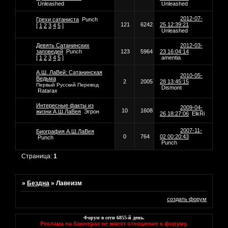
Unleashed
Unleashed
2012-07-
Грехи сатаниста
Punch
121
6242
25 12:39:21
[
1
2
3
4
5
]
Unleashed
Девять Сатанинских
2012-03-
заповедей
Punch
123
5964
23 16:04:14
[
1
2
3
4
5
]
amentia
А.Ш. ЛаВей: Сатанинская
2010-05-
Ведьма
2
2005
28 13:45:15
Первый Русский Перевод
Dismont
Ratarax
Интересные факты из
2009-04-
10
1608
жизни А.Ш.ЛаВея
Эгрон
26 18:27:06
ElkRi
2007-11-
Биография А.Ш.ЛаВея
0
764
02 00:20:43
Punch
Punch
Страница:
1
»
Бездна
»
Лавеизм
создать форум
Форум в сети
6855
-й день.
Реклама на баннерах не имеет отношение к форуму.