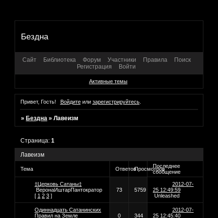
Бездна
Сайт
Библиотека
Форум
Участники
Правила
Поиск
Регистрация
Войти
Активные темы
Привет, Гость!
Войдите
или
зарегистрируйтесь
.
»
Бездна
»
Лавеизм
Страница:
1
Лавеизм
Последнее
Тема
Ответов
Просмотров
сообщение
‡Церковь Сатаны‡
2012-07-
ВеронаИштарПантократор
73
5759
25 12:49:59
[
1
2
3
]
Unleashed
Одиннадцать Сатанинских
2012-07-
Правил на Земле
0
344
25 12:45:40