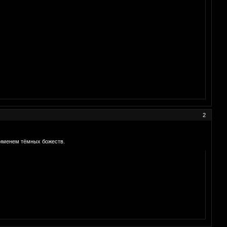
2
 именем тёмных божеств.