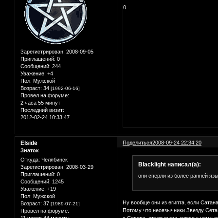
0
Зарегистрирован
: 2008-09-05
Приглашений:
0
Сообщений:
244
Уважение:
+4
Пол:
Мужской
Возраст:
34
[1992-06-16]
Провел на форуме:
2 часа 55 минут
Последний визит:
2012-02-24 10:33:47
Elside
Поделиться
2008-09-24 22:34:20
Знаток
Откуда:
Челябинск
Blacklight написал(а):
Зарегистрирован
: 2008-03-29
Приглашений:
0
они сперли из более ранней яз
Сообщений:
1245
Уважение:
+19
Пол:
Мужской
Ну вообще они из египта, если Сатана
Возраст:
37
[1989-07-21]
Потому что неоязычники Звезду Сета 
Провел на форуме:
с Севера, стали очень плохо к нему 