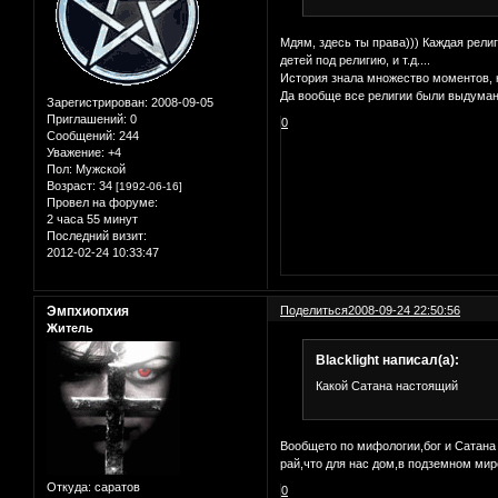
Мдям, здесь ты права))) Каждая рели
детей под религию, и т.д....
История знала множество моментов, к
Да вообще все религии были выдуманы
Зарегистрирован
: 2008-09-05
Приглашений:
0
0
Сообщений:
244
Уважение:
+4
Пол:
Мужской
Возраст:
34
[1992-06-16]
Провел на форуме:
2 часа 55 минут
Последний визит:
2012-02-24 10:33:47
Эмпхиопхия
Поделиться
2008-09-24 22:50:56
Житель
Blacklight написал(а):
Какой Сатана настоящий
Вообщето по мифологии,бог и Сатана 
рай,что для нас дом,в подземном мир
Откуда:
саратов
0