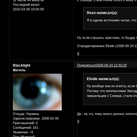
11 часов 44 минуты
Последний визит:
2010-03-06 19:56:09
Rezo написал(а):
Я в одном источнике читал, что
Ну если слушать христиан, то Будда 
Отредактировано Elside (2008-09-24 2
0
Blacklight
Поделиться
2008-09-24 22:40:29
Житель
Elside написал(а):
Ну вообще они из египта, если 
Потому что неоязычники Звезду
пришельцев с Севера, стали оч
Да , на эту тему много разных гипотиз
Откуда:
Украина
Зарегистрирован
: 2008-02-05
0
Приглашений:
0
Сообщений:
161
Уважение:
+5
Пол:
Мужской