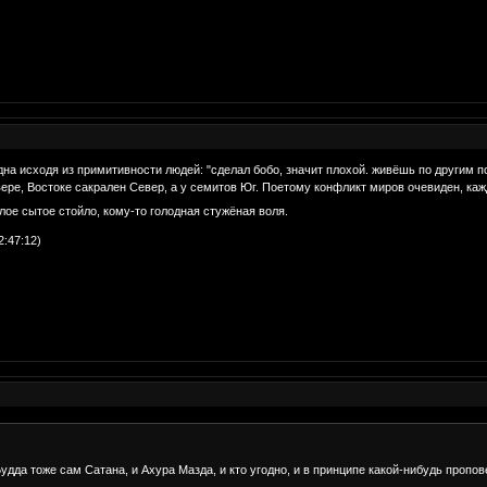
дна исходя из примитивности людей: "сделал бобо, значит плохой. живёшь по другим по
вере, Востоке сакрален Север, а у семитов Юг. Поетому конфликт миров очевиден, кажд
лое сытое стойло, кому-то голодная стужёная воля.
2:47:12)
Будда тоже сам Сатана, и Ахура Мазда, и кто угодно, и в принципе какой-нибудь проп