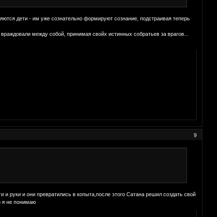
ляются дети - им уже сознательно формируют сознание, подстраивая теперь
 враждовали между собой, принимая свойх истинных собратьев за врагов...
9
ги и руки и они превратились в копыта,после этого Сатана решил создать свой
о я не понимаю