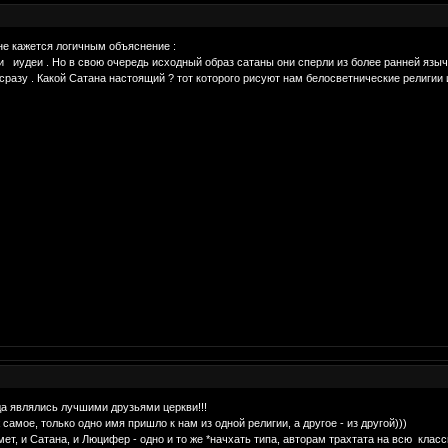
не кажется логичным объяснение :
иудеи . Но в свою очередь исходный образ сатаны они сперли из более ранней язычес
сразу . Какой Сатана настоящий ? тот которого рисуют нам белосветнические религии 
да являлись лучшими друзьями церкви!!!
 самое, только одно имя пришло к нам из одной религии, а другое - из другой)))
мет, и Сатана, и Люцифер - одно и то же *начхать типа, авторам трахтата на всю кла