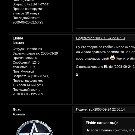
Возраст:
42
[1984-07-02]
Провел на форуме:
7 часов 20 минут
Последний визит:
2009-06-20 02:58:25
Elside
Поделиться
2008-09-24 22:46:13
Знаток
Ну ета теория по крайней мере очеви
Откуда:
Челябинск
Да и если сравнить религии, то на Се
Зарегистрирован
: 2008-03-29
Приглашений:
0
просто каждому своё
Кому-то тёп
Сообщений:
1245
Отредактировано Elside (2008-09-24 2
Уважение:
+19
Пол:
Мужской
0
Возраст:
37
[1989-07-21]
Провел на форуме:
11 часов 44 минуты
Последний визит:
2010-03-06 19:56:09
Rezo
Поделиться
2008-09-24 22:50:14
Житель
Elside написал(а):
Ну если слушать христиан, то 