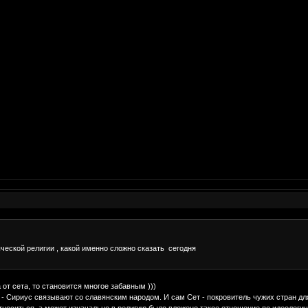
ыческой религии , какой именно сложно сказать сегодня
 от сета, то становится многое забавным )))
- Сириус связывают со славянским народом. И сам Сет - покровитель чужих стран для
относиться, а может изначально в религию было вложено такое отношение по идеологи