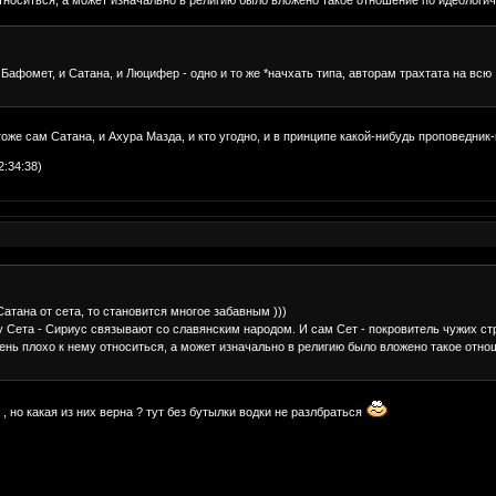
 Бафомет, и Сатана, и Люцифер - одно и то же *начхать типа, авторам трахтата на вс
тоже сам Сатана, и Ахура Мазда, и кто угодно, и в принципе какой-нибудь проповедни
2:34:38)
Сатана от сета, то становится многое забавным )))
 Сета - Сириус связывают со славянским народом. И сам Сет - покровитель чужих стра
ень плохо к нему относиться, а может изначально в религию было вложено такое отн
 , но какая из них верна ? тут без бутылки водки не разлбраться