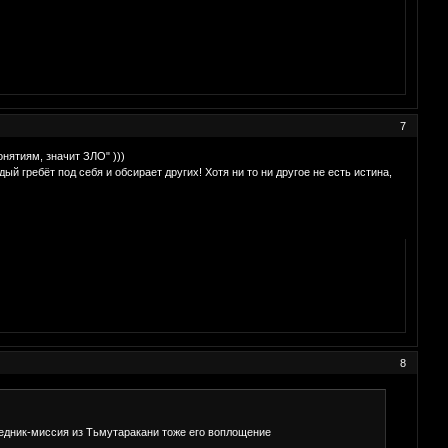
7
нятиям, значит ЗЛО" )))
ый гребёт под себя и обсирает других! Хотя ни то ни другое не есть истина,
8
оведник-миссия из Тьмутаракани тоже его воплощение