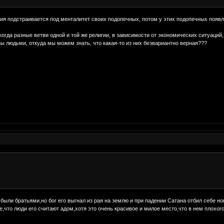
гия подстраивается под менталитет своих подопечных, потом у этих подопечных появ
огда разные ветви одной и той же религии, в зависимости от экономических ситуаций,
 людьми, откуда мы можем знать, что какая-то из них безвариантно верная???
были братьями,но бог его выгнал из рая на землю и при падении Сатана отбил себе но
е,что люди его считают адом,хотя это очень красивое и милое место,что в нем плохог