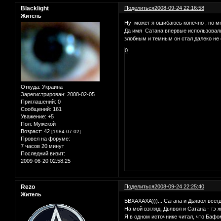
Blacklight
Поделиться
2008-09-24 22:16:58
Житель
Ну может я ошибаюсь конечно , но м
Да имя Сатана впервые использовали 
злобным и темным он стал далеко не 
0
Откуда:
Украина
Зарегистрирован
: 2008-02-05
Приглашений:
0
Сообщений:
161
Уважение:
+5
Пол:
Мужской
Возраст:
42
[1984-07-02]
Провел на форуме:
7 часов 20 минут
Последний визит:
2009-06-20 02:58:25
Rezo
Поделиться
2008-09-24 22:25:40
Житель
БВХАХАХА)))... Сатана и Дьявол всег
На мой взгляд, Дьявол и Сатана - тэ ж
Я в одном источнике читал, что Бафо