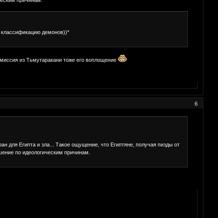
ю классификацию демонов))*
к-миссия из Тьмутаракани тоже его воплощение
6
н для Египта и зла... Такое ощущение, что Египтяне, получая пизды от
ошение по идеологическим причинам.