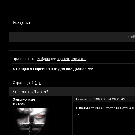
Бездна
Сай
Привет, Гость!
Войдите
или
зарегистрируйтесь
.
»
Бездна
»
Опросы
»
Кто для вас Дьявол?>>
Страница:
1
2
»
Кто для вас Дьявол?
Эмпхиопхия
Поделиться
2008-09-24 20:49:49
Житель
Ответьте те кто считает что Сатана и
+1