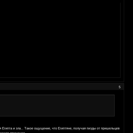
5
 Египта и зла... Такое ощущение, что Египтяне, получая пизды от пришельцев
ческим причинам.