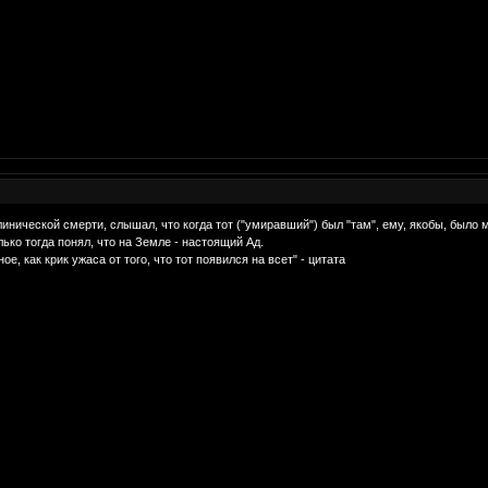
клинической смерти, слышал, что когда тот ("умиравший") был "там", ему, якобы, было м
лько тогда понял, что на Земле - настоящий Ад.
е, как крик ужаса от того, что тот появился на всет" - цитата