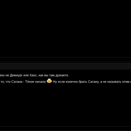
еко не Демиург или Хаос, как вы там думаете.
то, что Сатана - Тёное начало
Ну если конечно брать Сатану, а не называть етим