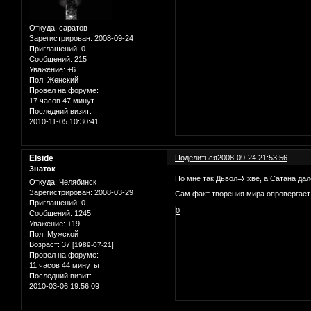
Откуда:
саратов
Зарегистрирован
: 2008-09-24
Приглашений:
0
Сообщений:
215
Уважение:
+6
Пол:
Женский
Провел на форуме:
17 часов 47 минут
Последний визит:
2010-11-05 10:30:41
Elside
Поделиться
2008-09-24 21:53:56
Знаток
По мне так Дьвол=Яхве, а Сатана дал
Откуда:
Челябинск
Зарегистрирован
: 2008-03-29
Сам факт творения мира опровергает 
Приглашений:
0
0
Сообщений:
1245
Уважение:
+19
Пол:
Мужской
Возраст:
37
[1989-07-21]
Провел на форуме:
11 часов 44 минуты
Последний визит:
2010-03-06 19:56:09