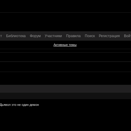
т
Библиотека
Форум
Участники
Правила
Поиск
Регистрация
Вой
Активные темы
 Дьявол это не один демон