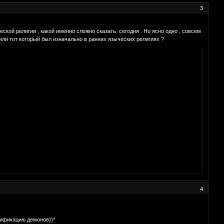
3
кой религии , какой именно сложно сказать сегодня . Но ясно одно , совсем
или тот который был изначально в ранних языческих религиях ?
4
ссификацию демонов))*