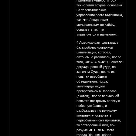
приятной внешности. Вся
технология асуров, основана
на телепатическом
управлении всего гадюшника,
так, что Лондонским
меланхоликам по кайфу,
осваивать то, что
управляется мышлением.
4 Американцам, досталась
база роботизированной
цивилизации, которая,
автономно развилась, после
того, как А, АРАИЙЯ, нанесла
деградационный удар, по
жителям Суды, после их
попытки всеобщего
объединения. Когда,
миллиарды людей
превратились в Ваваллов
(скотов), после всемирной
попытки построить великую
небесную башню, и
разбежались по великому
континенту, осваивать
первобытный быт приматов,
то сотворенный ими, при
разуме ИНТЕЛЕКТ мега
города (башни), обрел