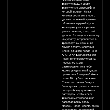
тяжелую воду, и сверх
тяжелую (мегагидорлий) в
которой, и живет. Когда
колония достигает второго
уровня, то нижний уровень,
образовав ядерный фугас,
телепортируется в разные
уголки планеты, а верхний
уровень благодаря зенитному
камуфлету, отправляется в
транспортном коконе, на
другие планеты обитания.
Елене, однажды после ночи
АЛОГО КУПОЛА (когда эти
черви телепортируются на
поверхность для
размножения, то в небе,
можно увидеть алый купол),
принесли в 3 литровой банке
около 20 трубок с червями.
Елена, поставила банку в
большую кастрюлю, и залила
по горло банку цементным
раствором, чтобы сверх
тяжелый мегагидорлий не
разорвал банку своей
массой. Через неделю, банка
заполнилась фиолетовой,