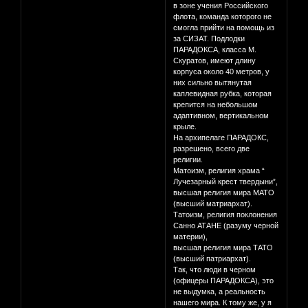
в зоне учения Российского
флота, команда которого не
смогла прийти на помощь из
за СИЗАТ. Подлодки
ПАРАДОКСА, класса М.
Скуратов, имеют длину
корпуса около 40 метров, у
них сильно вытянутая
каплевидная рубка, которая
крепится на небольшом
адаптивном, вертикальном
крыле.
На архипелаге ПАРАДОКС,
разрешено, всего две
религии.
Матоизм, религия храма “
Лучезарный крест твердыни”,
высшая религия мира МАТО
(высший матриархат).
Татоизм, религия поклонения
Санно АТАНЕ (разуму черной
материи),
высшая религия мира ТАТО
(высший патриархат).
Так, что люди в черном
(офицеры ПАРАДОКСА), это
не выдумка, а реальность
нашего мира. К тому же, у я