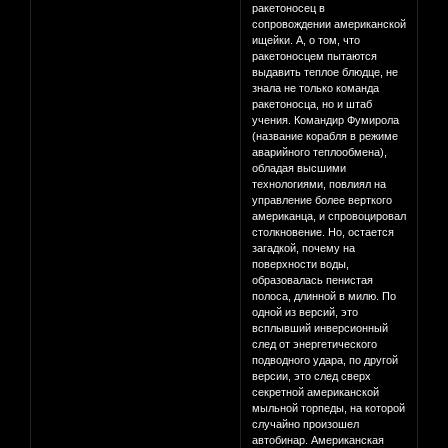
ракетоносец в
сопровождении американской
ищейки. А, о том, что
ракетоносцем пытаются
выдавить теплое блюдце, не
знала не только команда
ракетоносца, но и штаб
учения. Командир Фумирола
(название корабля в режиме
аварийного теплообмена),
обладая высшими
технологиями, повлиял на
управление более верткого
американца, и спровоцировал
столкновение. Но, остается
загадкой, почему на
поверхности воды,
образовалась пенистая
полоса, длинной в милю. По
одной из версий, это
всплывший инверсионный
след от энергетического
подводного удара, по другой
версии, это след сверх
секретной американской
мыльной торпеды, на которой
случайно произошел
автобинар. Американская