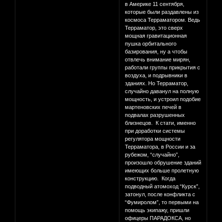
в Америке 11 сентября,
которые были раздавлены из
космоса Терраматором. Ведь
Терраматор, это сверх
мощная гравитационная
пушка орбитального
базирования, ну а чтобы
отвлечь внимание мирян,
работали группы прикрытия с
воздуха, и подрывники в
зданиях. Но Терраматор,
случайно даванул на полную
мощность, и устроил подобие
мартеновских печей в
подвалах разрушенных
близнецов. К стати, именно
при доработки системы
регулятора мощности
Терраматора, в России и за
рубежом, “случайно”,
произошло обрушение зданий
имеющих больше пролетную
конструкцию. Когда
подводный атомоход “Курск”,
затонул, после конфликта с
“Фумиролом”, то первыми на
помощь экипажу, пришли
офицеры ПАРАДОКСА, но