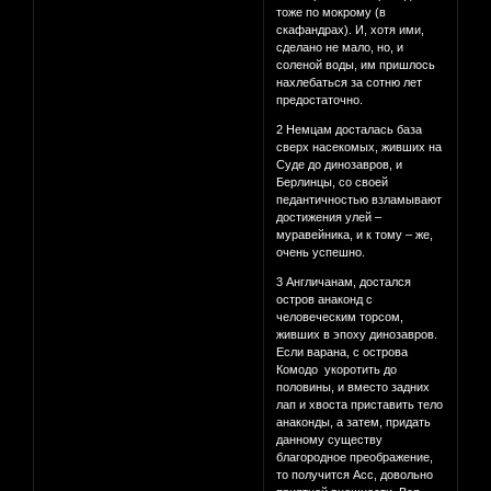
тоже по мокрому (в
скафандрах). И, хотя ими,
сделано не мало, но, и
соленой воды, им пришлось
нахлебаться за сотню лет
предостаточно.
2 Немцам досталась база
сверх насекомых, живших на
Суде до динозавров, и
Берлинцы, со своей
педантичностью взламывают
достижения улей –
муравейника, и к тому – же,
очень успешно.
3 Англичанам, достался
остров анаконд с
человеческим торсом,
живших в эпоху динозавров.
Если варана, c острова
Комодо укоротить до
половины, и вместо задних
лап и хвоста приставить тело
анаконды, а затем, придать
данному существу
благородное преображение,
то получится Асс, довольно