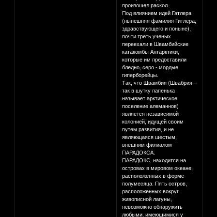
произошел раскол.
Под влиянием идей Гатлера
(нынешняя фамилия Гитлера,
здравствующего и поныне),
почти треть ученых
переехали в Швамбийские
катакомбы Антарктики,
которые им предоставили
бледно, серо - мордые
гиперборейцы.
Так, что Швамбия (Швабрия –
так в шутку папенька
называет арктическое
поселение алеманнов)
является независимой
колонией, идущей своим
путем развития, и не
являющаяся шестым,
внешним филиалом
ПАРАДОКСА.
ПАРАДОКС, находится на
островах в мировом океане,
расположенных в форме
полумесяца. Пять остров,
расположенных вокруг
живописной лагуны,
невозможно обнаружить
любыми, имеющимися у