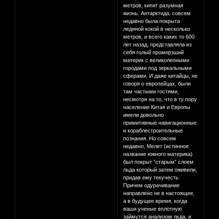
метров, кипит разумная
жизнь. Антарктида, совсем
недавно была покрыта
ледяной кокой в несколько
метров, и всего каких то 600
лет назад, представляла из
себя голый промерзший
материк с великолепными
городами под зеркальными
сферами. И даже китайцы, не
говоря о европейцах, были
там частыми гостями,
несмотря на то, что в ту пору
население Китая и Европы
имели довольно
примитивные навигационные
и кораблестроительные
познания. Но совсем
недавно, Мелет (истинное
название южного материка)
был покрыт “старым” слоем
льда который затем оживили,
придав ему текучесть.
Причем одурачивание
направлено не в настоящее,
а в будущее время, когда
ваши ученые вплотную
займутся анализом льда, и