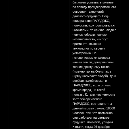
бы хотел услышать мнение,
по поводу преждевременного
освоения технологий
далекого будущего. Ведь
если раньше ПАРАДОКС,
полностью контролировался
Олимпами, то сейчас, люди в
черном обрели полную
независимость, и могут
применять высшие
технологии по своему
усмотрению. Не
поторопились ли хозяева
нашей земли, доверив свои
знания дремучему гостю
(именно так на Олимпах в
шутку называют людей). Да и
вообще, какой смысл в
ПАРАДОКСЕ, если от него
кроме вреда, ни какой
пользы. Кстати, численность
жителей архипелага
ПАРАДОКС, составляет на
данный момент, около 18000
человек, так, что возможно
они работают на светлое
будущее, поживем, увидим.
К стати, когда 26 декабря