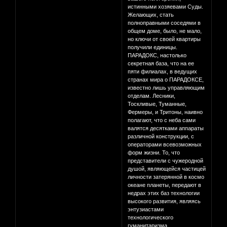
истинными хозяевами Суды.
Желающих, стать
полноправными соседями в
общем доме, было, не мало,
но ключи от своей квартиры
получили единицы.
ПАРАДОКС, настолько
секретная база, что на ее
пяти филиалах, в ведущих
странах мира о ПАРАДОКСЕ,
известно лишь управляющим
отделам. Лесники,
Тоскливые, Туманные,
Фермеры, и Тритоны, наивно
полагают, что с неба сами
валятся десятками аппараты
различной конструкции, c
операторами всевозможных
форм жизни. То, что
представители с чужеродной
душой, являющейся частицей
личности затерянной в космо
океане планеты, передают в
недрах этих баз технологии
высокого развития, являясь
энтузиастами
технологического
гуманитаризма.