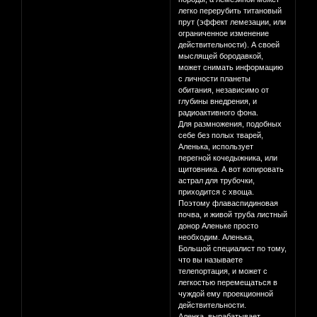
легко перерубить титановый
прут (эффект лемезации, или
ограниченное изменение
действительности). А своей
мыслящей бородавкой,
может снимать информацию
с личности планеты
обитания, независимо от
глубины внедрения, и
радиоактивного фона.
Для размножения, подобных
себе без полых тварей,
Аленька, использует
перегной кочедыжника, или
щитовника. А вот копировать
астрал для трубочки,
приходится с хвоща.
Поэтому флаваспидиновая
почва, и живой труба листный
донор Аленьке просто
необходим. Аленька,
Большой специалист по тому,
что вы называете
телепортация, и может с
легкостью перемещаться в
чуждой ему проекционной
действительности.
Аленка, вырабатывает