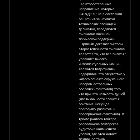
Те второстепенные
направления, которые
ПАРАДОКС не в состоянии
решить из-за нехватки
технических площадей,
деликатно, передаются
филиалам внешней
логической поддержки.
Прямым доказательством
второстепенности филиалов,
является то, что все пилоты “
упавших” высоко
интеллектуальных машин,
являются Кадафилами.
Кадафилия, это отсутствие у
живого объекта окруженного
набором астральных
оболочек (фантомов) того,
что принято называть душой
(часть личности планеты
обитания, несущая
программу развития, и
преображения фантомов). В
трюме ржавого танкера
расположена лекторская
аудитория наивысшего
уровня, где отец читает
лекции, по таким