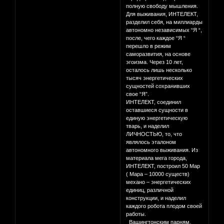
полную свободу мышления.
Для выживания, ИНТЕЛЕКТ,
разделил себя, на миллиарды
автономно независимых “Я “,
после, чего каждое “Я “
перешло в режим
саморазвития, на основе
эгоизма. Через 10 лет,
осталось лишь несколько
тысяч энергетических
сущностей сохранивших
свое “Я”.
ИНТЕЛЕКТ, соединил
оставшиеся сущности в
единую энергетическую
тварь, и наделил
ЛИЧНОСТЬЮ, то, что
являлось эталоном
автономного выживания. Из
материала мега города,
ИНТЕЛЕКТ, построил 50 Мар
( Мара – 10000 существ)
механо – энергетических
единиц, различной
конструкции, и наделил
каждого робота плодом своей
работы.
Вашингтонским парням,