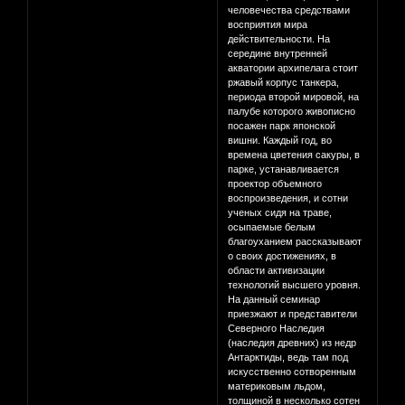
человечества средствами
восприятия мира
действительности. На
середине внутренней
акватории архипелага стоит
ржавый корпус танкера,
периода второй мировой, на
палубе которого живописно
посажен парк японской
вишни. Каждый год, во
времена цветения сакуры, в
парке, устанавливается
проектор объемного
воспроизведения, и сотни
ученых сидя на траве,
осыпаемые белым
благоуханием рассказывают
о своих достижениях, в
области активизации
технологий высшего уровня.
На данный семинар
приезжают и представители
Северного Наследия
(наследия древних) из недр
Антарктиды, ведь там под
искусственно сотворенным
материковым льдом,
толщиной в несколько сотен