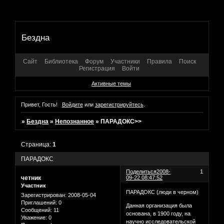
Бездна
Сайт
Библиотека
Форум
Участники
Правила
Поиск
Регистрация
Войти
Активные темы
Привет, Гость!
Войдите
или
зарегистрируйтесь
.
»
Бездна
»
Непознанное
»
ПАРАДОКС>>
Страница:
1
ПАРАДОКС
Поделиться
2008-
1
четник
09-22 08:47:52
Участник
ПАРАДОКС (люди в черном)
Зарегистрирован
: 2008-05-04
Приглашений:
0
Данная организация была
Сообщений:
11
основана, в 1900 году, на
Уважение:
0
научно исследовательской