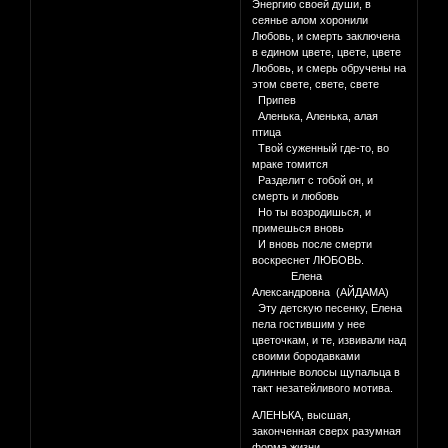
Энергию своей души, в
сеянье алом хоронили
Любовь, и смерть заключена
в едином цвете, цвете, цвете
Любовь, и смерь обручены на
этом свете, свете, свете
Припев
Аленька, Аленька, алая
птица
Твой суженный где-то, во
мраке томится
Разделит с тобой он, и
смерть и любовь
Но ты возродишься, и
примешься вновь
И вновь после смерти
воскреснет ЛЮБОВЬ.
Елена
Александровна (АЙДАМА)
Эту детскую песенку, Елена
пела гостившим у нее
цветочкам, и те, извивали над
своими бородавками
длинные волосы щупальца в
такт незатейливого мотива.
АЛЕНЬКА, высшая,
законченная сверх разумная
форма жизни,