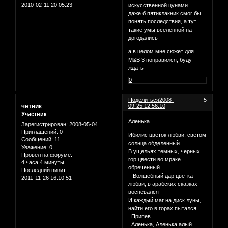
2010-02-11 20:05:23
искусственной цунами.
даже б пятиклакник смог бы
понять последствия, а тут
такие умы вселенной на
догодались
а в целом мне сюжет для
M&B 3 понравился, буду
ждать
0
Поделиться
2008-
5
четник
09-25 12:56:10
Участник
Аленька
Зарегистрирован
: 2008-05-04
Приглашений:
0
Ибилис цветок любви, светом
Сообщений:
11
солнца обделенный
Уважение:
0
В ущельях темных, черных
Провел на форуме:
гор цвести во мраке
4 часа 4 минуты
обреченный
Последний визит:
Волшебный дар цветка
2011-11-26 16:10:51
любви, в арабских сказках
воспевался
И каждый маг на диск луны,
найти его в горах пытался
Припев
Аленька, Аленька алый