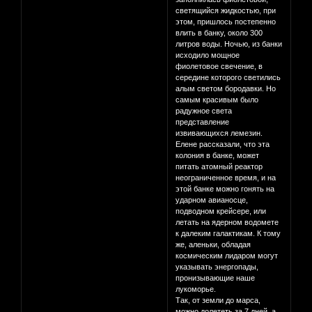
светящийся жидкостью, при
этом, пришлось постепенно
влить в банку, около 300
литров воды. Ночью, из банки
исходило мощное
фиолетовое свечение, в
середине которого светились
алым светом бородавки. Но
самым красивым было
радужное света
представление
извивающихся лемезин.
Елене рассказали, что эта
колония в банке, может
питать атомный реактор
неограниченное время, и на
этой банке можно гонять на
ударном авианосце,
подводном крейсере, или
летать на ядерном водомете
к далеким галактикам. К тому
же, аленьки, обладая
космическим лидаром могут
указывать энергопады,
пронизывающие наше
лукоморье.
Так, от земли до марса,
можно долететь за 7 дней, а