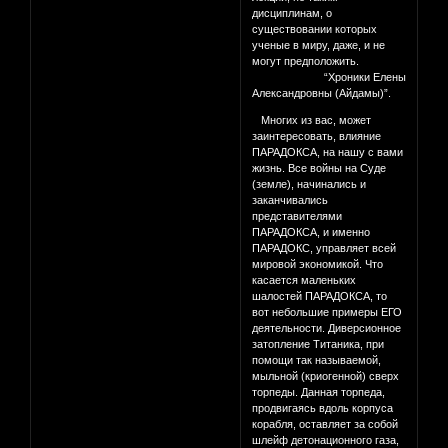
дисциплинам, о
существовании которых
ученые в миру, даже, и не
могут предположить.
“Хроники Елены
Александровны (Айдамы)”.
Многих из вас, может
заинтересовать, влияние
ПАРАДОКСА, на нашу с вами
жизнь. Все войны на Суде
(земле), начинались и
заканчивались
представителями
ПАРАДОКСА, и именно
ПАРАДОКС, управляет всей
мировой экономикой. Что
касается маленьких
шалостей ПАРАДОКСА, то
вот небольшие примеры ЕГО
деятельности. Диверсионное
затопление Титаника, при
помощи так называемой,
мыльной (криогенной) сверх
торпеды. Данная торпеда,
продвигаясь вдоль корпуса
корабля, оставляет за собой
шлейф детонационного газа,