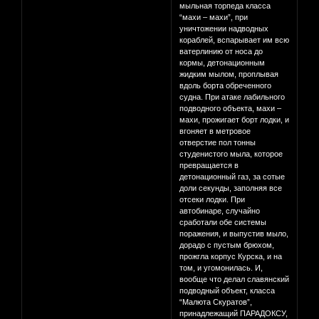
мыльная торпеда класса
“махи – махи”, при
уничтожении надводных
кораблей, вспарывает им всю
ватерлинию от носа до
кормы, детонационным
жидким мылом, проплывая
вдоль борта обреченного
судна. При атаке лабильного
подводного объекта, махи –
махи, прожигает борт лодки, и
вгоняет в метровое
отверстие пол тонны
студенистого мыла, которое
превращается в
детонационный газ, за сотые
доли секунды, заполняя все
отсеки лодки. При
автобинаре, случайно
сработали обе системы
поражения, и выпустив мыло,
дорадо с пустым брюхом,
прожгла корпус Курска, и на
том, и угомонилась. И,
вообще что делал славянский
подводный объект, класса
“Малюта Скуратов”,
принадлежащий ПАРАДОКСУ,