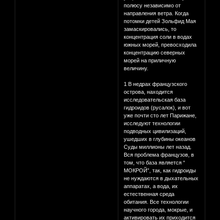
полюсу независимо от
направления ветра. Когда
потомки детей Зольфид Мая
замаскировались, то
концентрация соли в водах
южных морей, превосходила
концентрацию северных
морей на приличную
величину.
1 В недрах французского
острова, находится
исследовательская база
гидроидов (русалок), и вот
уже почти сто лет Парижане,
исследуют технологии
подводных цивилизаций,
ушедших в глубины океанов
Суды миллионы лет назад.
Вся проблема французов, в
том, что база является “
МОКРОЙ”, так, как гидроиды
не нуждаются в дыхательных
аппаратах, а вода, их
естественная среда
обитания. Все технологии
научного города, мокрые, и
активировать их приходится