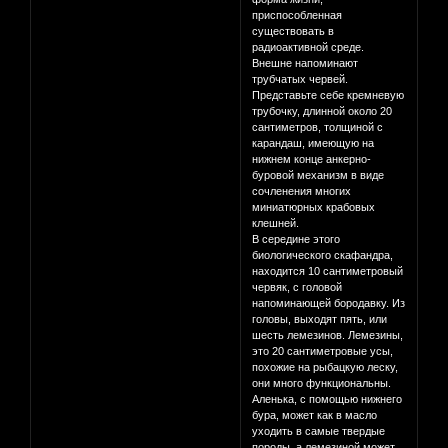
приспособленная
существовать в
радиоактивной среде.
Внешне напоминают
трубчатых червей.
Представьте себе кремневую
трубочку, длинной около 20
сантиметров, толщиной с
карандаш, имеющую на
нижнем конце анкерно-
буровой механизм в виде
сочленения многих
миниатюрных крабовых
клешней.
В середине этого
биологического скафандра,
находится 10 сантиметровый
червяк, с головой
напоминающей бородавку. Из
головы, выходят пять, или
шесть лемезинов. Лемезины,
это 20 сантиметровые усы,
похожие на рыбацкую леску,
они много функциональны.
Аленька, с помощью нижнего
бура, может как в масло
уходить в самые твердые
породы, а лемезиной может