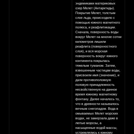
эндемиками материковых
озер Мелет (Антарктиды).
Покрытие Мелет, толстым
слое льда, происходило с
помощью южного магнитного
полюса, и реафлитикации.
Сначала, поверхность воды
вокруг Мелет на многие сотни
километров лишили
реафлита (поверхностного
слоя), и вся морская
поверхность вокруг южного
континента покрылась
тяжелым туманом. Затем,
взвешенным частицам воды,
присвоили имя (значение), и
дали противоположную
половую принадлежность
несвойственную на данное
время южному магнитному
фонтану. Далее началось то,
что в древности называлось
вечным снегопадом. Вода в
омываемых Мелет морских
водах, не замерзала даже в
лютые морозы, а
насыщенные водой массы,
устремлялись к южному