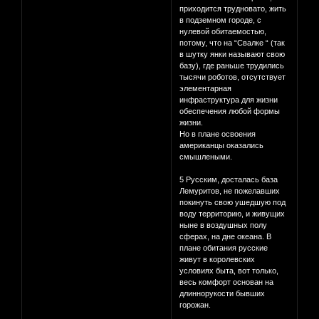
приходится трудновато, жить
в подземном городе, с
нулевой обитаемостью,
потому, что на “Свалке “ (так
в шутку янки называют свою
базу), где раньше трудились
тысячи роботов, отсутствует
элементарная
инфраструктура для жизни
обеспечения любой формы
жизни.
Но в плане освоения
американцы оказались
смышлеными.
5 Русским, досталась база
Лемуритов, не пожелавших
покинуть свою ушедшую под
воду территорию, и живущих
ныне в воздушных полу
сферах, на дне океана. В
плане обитания русские
живут в королевских
условиях быта, вот только,
весь комфорт основан на
длиннорукости бывших
горожан.