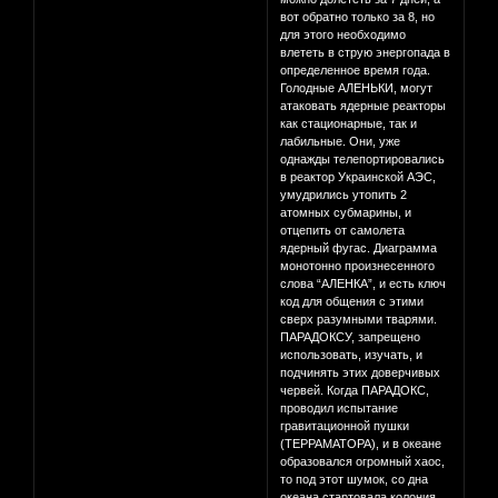
вот обратно только за 8, но
для этого необходимо
влететь в струю энергопада в
определенное время года.
Голодные АЛЕНЬКИ, могут
атаковать ядерные реакторы
как стационарные, так и
лабильные. Они, уже
однажды телепортировались
в реактор Украинской АЭС,
умудрились утопить 2
атомных субмарины, и
отцепить от самолета
ядерный фугас. Диаграмма
монотонно произнесенного
слова “АЛЕНКА”, и есть ключ
код для общения с этими
сверх разумными тварями.
ПАРАДОКСУ, запрещено
использовать, изучать, и
подчинять этих доверчивых
червей. Когда ПАРАДОКС,
проводил испытание
гравитационной пушки
(ТЕРРАМАТОРА), и в океане
образовался огромный хаос,
то под этот шумок, со дна
океана стартовала колония