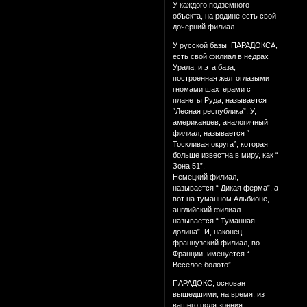
У каждого подземного
объекта, на родине есть свой
дочерний филиал.
У русской базы ПАРАДОКСА,
есть свой филиал в недрах
Урала, и эта база,
построенная желтоглазыми
гномами шахтерами с
планеты Руда, называется
“Лесная республика”. У,
американцев, аналогичный
филиал, называется “
Тоскливая округа”, которая
больше известна в миру, как “
Зона 51”.
Немецкий филиал,
называется “ Дикая ферма”, а
вот на туманном Альбионе,
английский филиал
называется “ Туманная
долина”. И, наконец,
французский филиал, во
Франции, именуется “
Веселое болото”.
ПАРАДОКС, основан
вышедшими, на время, из
вашего поля зрения,