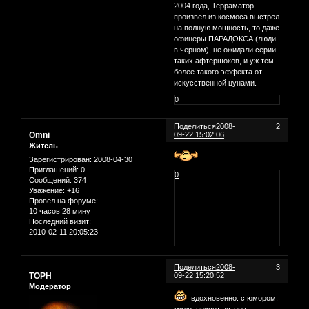
2004 года, Терраматор
произвел из космоса выстрел
на полную мощность, то даже
офицеры ПАРАДОКСА (люди
в черном), не ожидали серии
таких афтершоков, и уж тем
более такого эффекта от
искусственной цунами.
0
Поделиться
2008-
2
Omni
09-22 15:02:06
Житель
Зарегистрирован
: 2008-04-30
Приглашений:
0
0
Сообщений:
374
Уважение:
+16
Провел на форуме:
10 часов 28 минут
Последний визит:
2010-02-11 20:05:23
Поделиться
2008-
3
ТОРН
09-22 15:20:52
Модератор
вдохновенно. с юмором.
мило. привет автору.