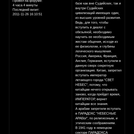
Провел на форуме:
базе как вне Судийских, так и
4 часа 4 минуты
внутри Судийских
Последний визит:
цивилизаций имеющих один,
2011-11-26 16:10:51
из высших уровней развития.
Ведь, для того, чтобы
вступить в диалог с
обезьяной, необходимо
научить ее необходимым
жестам общения, исходя из
ее физиологии, и глубины
логического мышления.
Россия, Америка, Франция,
Англия, Германия, вступили в
данную сверх секретную
организацию. Китаю, запретил
вступать император
летающего города “СВЕТ
НЕБЕС”, потому, что
китайцам нечего открывать
заново, когда прейдет время,
ИМПЕРАТОР, вернет
китайцам все знания.
А арабам запретили вступать
в ПАРАДОКС “НЕБЕСНЫЕ
АРАБЫ”, по религиозным, и
этическим соображениям.
В 1941 году в немецком
секторе ПАРАДОКСА