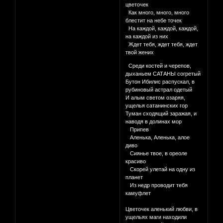
цветочек
Как много, много, много
блестит на небе точек
На каждой, каждой, каждой,
на каждой из них
Ждет тебя, ждет тебя, ждет
твой жених
Среди костей и черепов,
дыханьем САТАНЫ согретый
Бутон Ибилис распускал, в
рубиновый астрал одетый
И алым светом озаряя,
ущелья сатанинских гор
Туман сходящий заражая, и
наводя в долинах мор
Припев
Аленька, Аленька, алое
диво
Сиянье твое, в ореоле
красиво
Скорей улетай на одну из
планет
Из недр проводит тебя
камуфлет
Цветочек аленький любви, в
ущельях маги находили