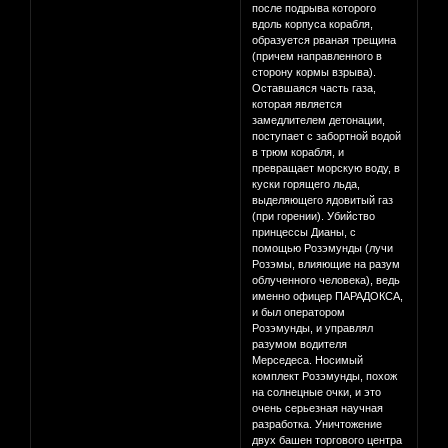
после подрыва которого
вдоль корпуса корабля,
образуется рваная трещина
(причем направленного в
сторону кормы взрыва).
Оставшаяся часть газа,
которая является
замедлителем детонации,
поступает с забортной водой
в трюм корабля, и
превращает морскую воду, в
куски горящего льда,
выделяющего ядовитый газ
(при горении). Убийство
принцессы Дианы, с
помощью Розэмунды (лучи
Розэмы, влияющие на разум
облученного человека), ведь
именно офицер ПАРАДОКСА,
и был оператором
Розэмунды, и управлял
разумом водителя
Мерседеса. Носимый
комплект Розэмунды, похож
на солнецные очки, и это
очень серьезная научная
разработка. Уничтожение
двух башен торгового центра