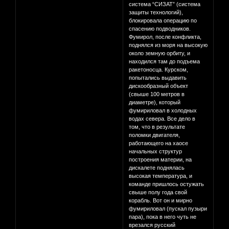
система “СИЗАТ” (система
защиты технологий),
блокировала операцию по
спасению подводников.
Фумирол, после конфликта,
поднялся из моря на высокую
около земную орбиту, и
находился там до подъема
ракетоносца. Курском,
попытались выдавить
дискообразный объект
(свыше 100 метров в
диаметре), который
фумириловал в холодных
водах севера. Все дело в
том, что в результате
поломки двигателя,
работающего на хаосе
начальных структур
построения материи, на
дискалете поднялась
высокая температура, и
команде пришлось остужать
свыше полу года свой
корабль. Вот он и мирно
фумириловал (пускал пузыри
пара), пока в него чуть не
врезался русский