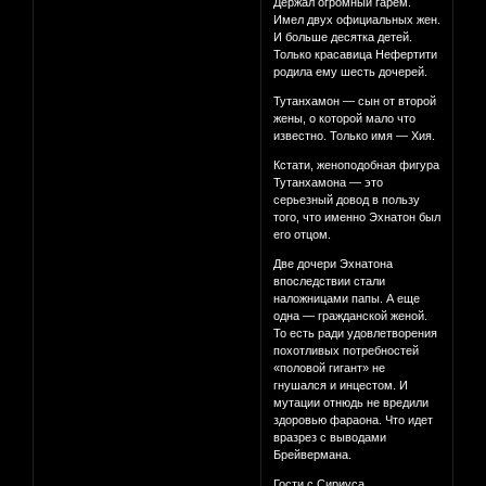
Держал огромный гарем.
Имел двух официальных жен.
И больше десятка детей.
Только красавица Нефертити
родила ему шесть дочерей.
Тутанхамон — сын от второй
жены, о которой мало что
известно. Только имя — Хия.
Кстати, женоподобная фигура
Тутанхамона — это
серьезный довод в пользу
того, что именно Эхнатон был
его отцом.
Две дочери Эхнатона
впоследствии стали
наложницами папы. А еще
одна — гражданской женой.
То есть ради удовлетворения
похотливых потребностей
«половой гигант» не
гнушался и инцестом. И
мутации отнюдь не вредили
здоровью фараона. Что идет
вразрез с выводами
Брейвермана.
Гости с Сириуса