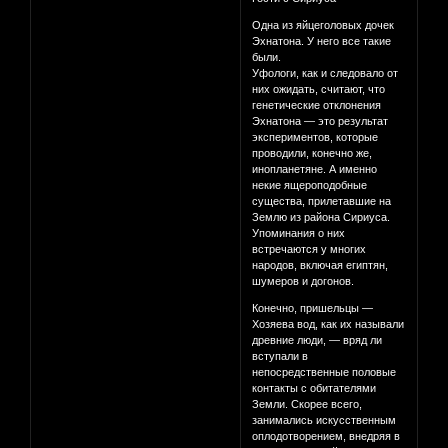
Одна из яйцеголовых дочек
Эхнатона. У него все такие
были.
Уфологи, как и следовало от
них ожидать, считают, что
генетические отклонения
Эхнатона — это результат
экспериментов, которые
проводили, конечно же,
инопланетяне. А именно
некие ящероподобные
существа, прилетавшие на
Землю из района Сириуса.
Упоминания о них
встречаются у многих
народов, включая египтян,
шумеров и догонов.
Конечно, пришельцы —
Хозяева вод, как их называли
древние люди, — вряд ли
вступали в
непосредственные половые
контакты с обитателями
Земли. Скорее всего,
занимались искусственным
оплодотворением, внедряя в