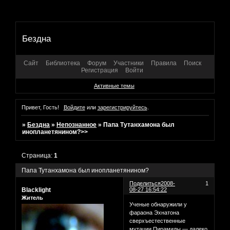
Бездна
Сайт
Библиотека
Форум
Участники
Правила
Поиск
Регистрация
Войти
Активные темы
Привет, Гость!
Войдите
или
зарегистрируйтесь
.
»
Бездна
»
Непознанное
»
Папа Тутанхамона был
инопланетянином?>>
Страница:
1
Папа Тутанхамона был инопланетянином?
Поделиться
2008-
1
Blacklight
08-27 16:54:22
Житель
Ученые обнаружили у
фараона Эхнатона
сверхъестественные
мутации Пирамиды — далеко