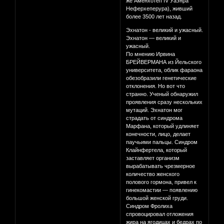
же Аменхотеп IV Уаэнра
Неферхеперура), живший
более 3500 лет назад.
Эхнатон - великий и ужасный.
Эхнатон — великий и
ужасный.
По мнению Ирвина
БРЕЙВЕРМАНА из Йельского
университета, облик фараона
обезобразили генетические
отклонения. Но вот что
странно. Ученый обнаружил
проявления сразу нескольких
мутаций. Эхнатон мог
страдать от синдрома
Марфана, который удлиняет
конечности, лицо, делает
паучьими пальцы. Синдром
Клайнфертела, который
заставляет организм
вырабатывать чрезмерное
количество женского
полового гормона, привел к
гинекомастии — появлению
большой женской груди.
Синдром Фролиха
спровоцировал отложения
жира на ягодицах и бедрах по