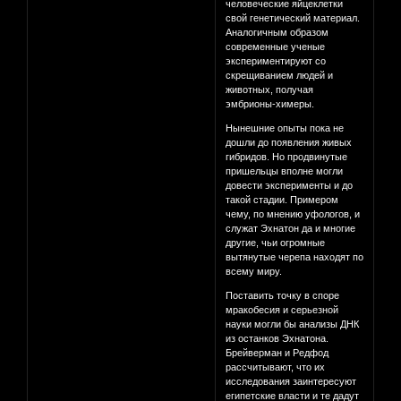
человеческие яйцеклетки
свой генетический материал.
Аналогичным образом
современные ученые
экспериментируют со
скрещиванием людей и
животных, получая
эмбрионы-химеры.
Нынешние опыты пока не
дошли до появления живых
гибридов. Но продвинутые
пришельцы вполне могли
довести эксперименты и до
такой стадии. Примером
чему, по мнению уфологов, и
служат Эхнатон да и многие
другие, чьи огромные
вытянутые черепа находят по
всему миру.
Поставить точку в споре
мракобесия и серьезной
науки могли бы анализы ДНК
из останков Эхнатона.
Брейверман и Редфод
рассчитывают, что их
исследования заинтересуют
египетские власти и те дадут