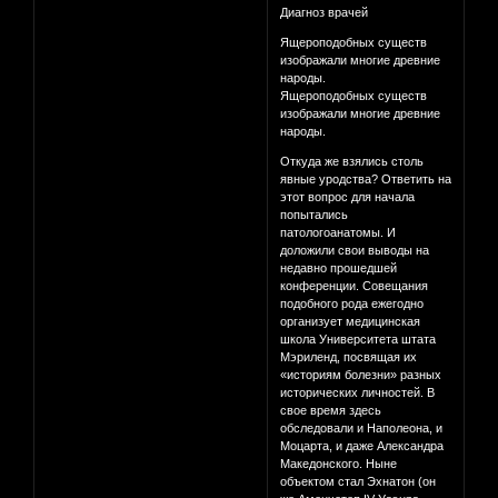
Диагноз врачей
Ящероподобных существ
изображали многие древние
народы.
Ящероподобных существ
изображали многие древние
народы.
Откуда же взялись столь
явные уродства? Ответить на
этот вопрос для начала
попытались
патологоанатомы. И
доложили свои выводы на
недавно прошедшей
конференции. Совещания
подобного рода ежегодно
организует медицинская
школа Университета штата
Мэриленд, посвящая их
«историям болезни» разных
исторических личностей. В
свое время здесь
обследовали и Наполеона, и
Моцарта, и даже Александра
Македонского. Ныне
объектом стал Эхнатон (он