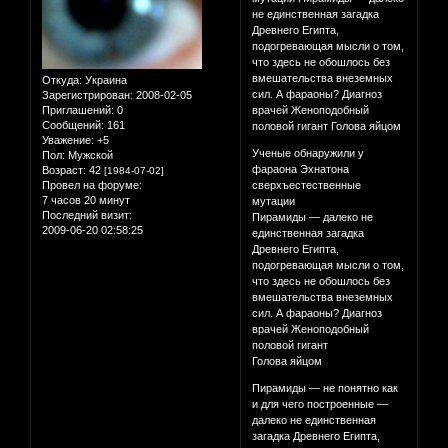
не единственная загадка
Древнего Египта,
подогревающая мысли о том,
что здесь не обошлось без
вмешательства внеземных
Откуда:
Украина
сил. А фараоны? Диагноз
Зарегистрирован
: 2008-02-05
Приглашений:
0
врачей Женоподобный
Сообщений:
161
половой гигант Голова яйцом
Уважение:
+5
Ученые обнаружили у
Пол:
Мужской
фараона Эхнатона
Возраст:
42
[1984-07-02]
Провел на форуме:
сверхъестественные
7 часов 20 минут
мутации
Последний визит:
Пирамиды — далеко не
2009-06-20 02:58:25
единственная загадка
Древнего Египта,
подогревающая мысли о том,
что здесь не обошлось без
вмешательства внеземных
сил. А фараоны? Диагноз
врачей Женоподобный
половой гигант
Голова яйцом
Пирамиды — не понятно как
и для чего построенные —
далеко не единственная
загадка Древнего Египта,