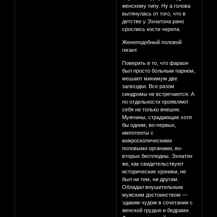
женскому типу. Ну а голова
вытянулась от того, что в
детстве у Эхнатона рано
срослись кости черепа.
Женоподобный половой
гигант
Поверить в то, что фараон
был просто больным парнем,
мешают минимум две
загвоздки. Все разом
синдромы не встречаются. А
по отдельности проявляют
себя не только внешне.
Мужчины, страдающие хотя
бы одним, во-первых,
импотенты с
микроскопическими
половыми органами, во-
вторых бесплодны. Эхнатон
же, как свидетельствуют
исторические хроники, не
был ни тем, ни другим.
Обладал внушительным
мужским достоинством —
эдаким чудом в сочетании с
женской грудью и бедрами.