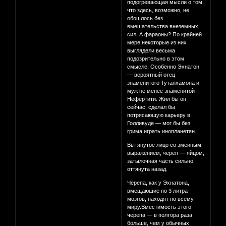
подогревающая мысли о том,
что здесь, возможно, не
обошлось без
вмешательства внеземных
сил. А фараоны? По крайней
мере некоторые из них
выглядели весьма
подозрительно в этом
смысле. Особенно Эхнатон
— вероятный отец
знаменитого Тутанхамона и
муж не менее знаменитой
Нефертити. Жил бы он
сейчас, сделал бы
потрясающую карьеру в
Голливуде — мог бы без
грима играть инопланетян.
Вытянутое лицо со змеиным
выражением, череп — яйцом,
затылочная часть сильно
оттянута назад.
Черепа, как у Эхнатона,
вмещаюшие по 3 литра
мозгов, находят по всему
миру.Вместимость этого
черепа — в полтора раза
больше, чем у обычных