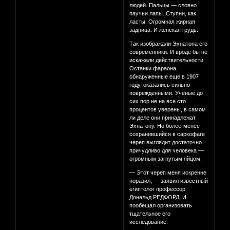
людей. Пальцы — словно
паучьи лапы. Ступни, как
ласты. Огромная жирная
задница. И женская грудь.
Так изображали Эхнатона его
современники. И вроде бы не
искажали действительности.
Останки фараона,
обнаруженные еще в 1907
году, оказались сильно
поврежденными. Ученые до
сих пор не на все сто
процентов уверены, в самом
ли деле они принадлежат
Эхнатону. Но более-менее
сохранившийся в саркофаге
череп выглядит достаточно
причудливо для человека —
огромным загнутым яйцом.
— Этот череп меня искренне
поразил, — заявил известный
египтолог профессор
Дональд РЕДФОРД. И
пообещал организовать
тщательное его
исследование.