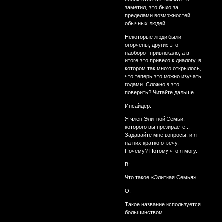
заметил, это было за
пределами возможностей
обычных людей.
Некоторые люди были
огорчены, других это
наоборот привлекало, а в
итоге это привело к диалогу, в
котором так много открылось,
что теперь это можно изучать
годами. Сложно в это
поверить? Читайте дальше.
Инсайдер:
Я член Элитной Семьи,
которого вы презираете...
Задавайте мне вопросы, и я
на них кратко отвечу.
Почему? Потому что я могу.
В:
Что такое «Элитная Семья»
О:
Такое название используется
большинством.