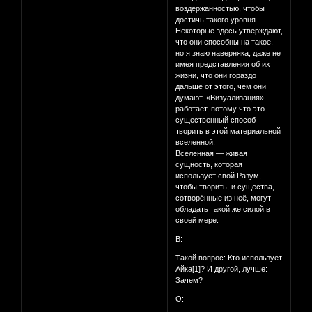
воздержанностью, чтобы
достичь такого уровня.
Некоторые здесь утверждают,
что они способны на такое,
но я знаю наверняка, даже не
имея представления об их
жизни, что они гораздо
дальше от этого, чем они
думают. «Визуализация»
работает, потому что это —
существенный способ
творить в этой материальной
вселенной.
Вселенная — живая
сущность, которая
использует свой Разум,
чтобы творить, и существа,
сотворённые из неё, могут
обладать такой же силой в
своей мере.
В:
Такой вопрос: Кто использует
Айка[1]? И другой, лучше:
Зачем?
О: