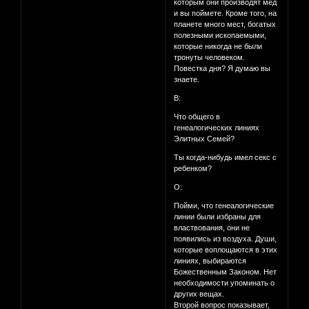
которым они производят мед
и вы поймете. Кроме того, на
планете много мест, богатых
полезными ископаемыми,
которые никогда не были
тронуты человеком.
Повестка дня? Я думаю вы
знаете.
В:
Что общего в
генеалогических линиях
Элитных Семей?
Ты когда-нибудь имел секс с
ребенком?
О:
Пойми, что генеалогические
линии были избраны для
властвования, они не
появились из воздуха. Души,
которые воплощаются в этих
линиях, выбираются
Божественным Законом. Нет
необходимости упоминать о
других вещах.
Второй вопрос показывает,