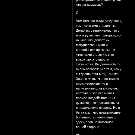
что ты думаешь?
О:
Чем больше люди разделены,
тем легче ими управлять.
Делая их уверенными, что у
них в руках меч, который, по
их мнению, делает их
могущественными и
способными сражаться с
«темными силами», в то
время как это просто
зубочистка. Вы должны быть
очень осторожны с тем, кому
ты даешь этот меч, Тринити.
Знаете ли вы, что не только
произнесенные, но и
написанные слова излучают
частоту, и это оказывает
прямое воздействие? Вы
думаете, что сражаетесь за
определенную сторону. Но я
бы сказал, что подавляющее
большинство написанных
здесь слов не помогают
вашей стороне.