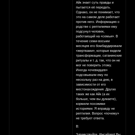
Айк знает суть правды и
пытается её передать.
Однако, он не понимает, что
это на самом деле работает
против него. Информацию о
родстве с рептилиями ему
подсунул человек,
работающий на «семьи». В
течение семи-восьми
месяцев его бомбардировали
«жертвами», которые видели
трансформации, сатанинские
ритуалы и т. д. так, что он не
мог не поверить этому.
Иногда «очевидцев»
подсовывали ему по
нескольку раз на дню, в
зависимости от его
местонахождения. Других
таких же как Айк (а их
больше, чем вы думаете),
кормили похожими
историями. Я вправду не
рептилия. Вопрос «почему»
не требует ответа.
В:
Здравствуйте, Инсайдер! Вы