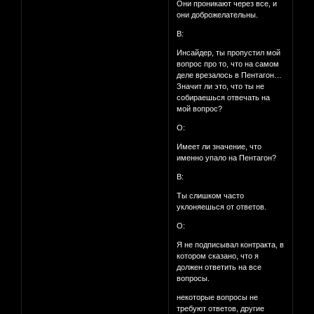
Они проникают через все, и
они доброжелательны.
В:
Инсайдер, ты пропустил мой
вопрос про то, что на самом
деле врезалось в Пентагон…
Значит ли это, что ты не
собираешься отвечать на
мой вопрос?
О:
Имеет ли значение, что
именно упало на Пентагон?
В:
Ты слишком часто
уклоняешься от ответов.
О:
Я не подписывал контракта, в
котором сказано, что я
должен ответить на все
вопросы.
некоторые вопросы не
требуют ответов, другие