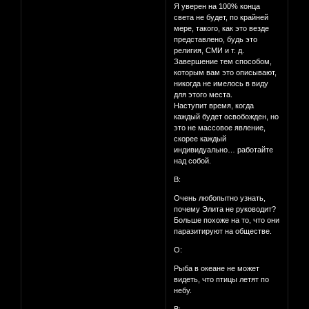
Я уверен на 100% конца
света не будет, по крайней
мере, такого, как это везде
представлено, будь это
религия, СМИ и т. д.
Завершение тем способом,
которым вам это описывают,
никогда не имелось в виду
для этого места.
Наступит время, когда
каждый будет освобожден, но
это не массовое явление,
скорее каждый
индивидуально… работайте
над собой.
В:
Очень любопытно узнать,
почему Элита не руководит?
Больше похоже на то, что они
паразитируют на обществе.
О:
Рыба в океане не может
видеть, что птицы летят по
небу.