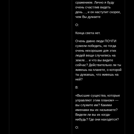
сражением. Лично я буду
очень счастлив видеть
день…, и он наступит скорее,
чем Вы думаете
О:
Конца света нет.
Очень давно люди ПОЧТИ
сумели победить, но тогда
очень нехорошие для этих
людей вещи случились на
земле… и что вы видите
сейчас? Действительно ли ты
живешь на планете, о которой
ты думаешь, что живешь на
ней?
В:
«Высшие существа, которые
управляют этим планом» —
вы служите им? Какими
именами вы их называете?
Видели ли вы их когда-
нибудь? Где они находятся?
О: