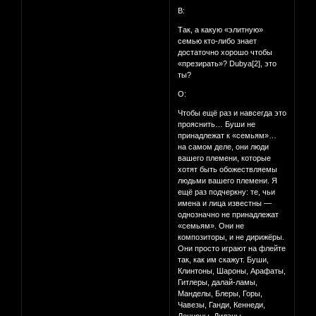
В:
Так, а какую «элитную»
семью кто-либо знает
достаточно хорошо чтобы
«презирать»? Dubya[2], это
ты?
О:
Чтобы ещё раз и навсегда это
прояснить… Буши не
принадлежат к «семьям»…
на самом деле, они люди
вашего племени, которые
хотят быть обожествляемы
людьми вашего племени. Я
ещё раз подчеркну: те, чьи
имена и лица известны —
однозначно не принадлежат
«семьям». Они не
композиторы, и не дирижёры.
Они просто играют на флейте
так, как им скажут. Буши,
Клинтоны, Шароны, Арафаты,
Гитлеры, далай-ламы,
Манделы, Блеры, Горы,
Чавезы, Ганди, Кеннеди,