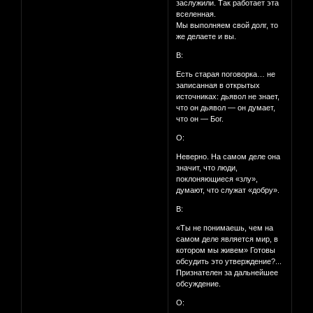
заслужили. Так работает эта
вселенная.
Мы выполняем свой долг, то
же делаете и вы.
В:
Есть старая поговорка… не
записанная в открытых
источниках: дьявол не знает,
что он дьявол — он думает,
что он — Бог.
О:
Неверно. На самом деле она
значит, что люди,
поклоняющиеся «злу»,
думают, что служат «добру».
В:
«Ты не понимаешь, чем на
самом деле является мир, в
котором мы живем» Готовы
обсудить это утверждение?...
Признателен за дальнейшее
обсуждение.
О: