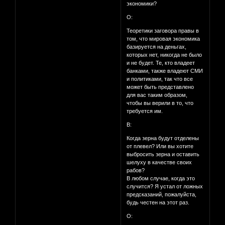
экономики?
О:
Теоретики заговора правы в
том, что мировая экономика
базируется на деньгах,
которых нет, никогда не было
и не будет. Те, кто владеет
банками, также владеют СМИ
и политиками, так что все
может быть представлено
для вас таким образом,
чтобы вы верили в то, что
требуется им.
В:
Когда зерна будут отделены
от плевел? Или вы хотите
выбросить зерна и оставить
шелуху в качестве своих
рабов?
В любом случае, когда это
случится? Я устал от ложных
предсказаний, пожалуйста,
будь честен на этот раз.
О: