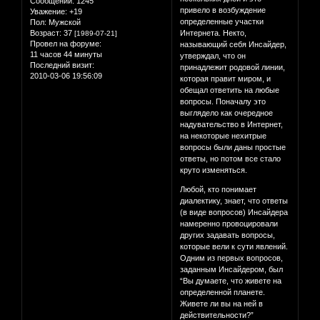
Сообщений:
1245
привело в возбуждение
Уважение:
+19
определенные участки
Пол:
Мужской
Возраст:
37
Интернета. Некто,
[1989-07-21]
Провел на форуме:
называющий себя Инсайдер,
11 часов 44 минуты
утверждал, что он
Последний визит:
принадлежит родовой линии,
2010-03-06 19:56:09
которая правит миром, и
обещал ответить на любые
вопросы. Поначалу это
выглядело как очередное
надувательство в Интернет,
на некоторые нехитрые
вопросы были даны простые
ответы, но потом все стало
круто изменяться.
Любой, кто понимает
диалектику, знает, что ответы
(в виде вопросов) Инсайдера
намеренно провоцировали
других задавать вопросы,
которые вели к сути явлений.
Одним из первых вопросов,
заданным Инсайдером, был
“Вы думаете, что живете на
определенной планете.
Живете ли вы на ней в
действительности?”