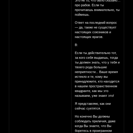
Это не то, что было сказано…
про рабов. Если ты
прочитаешь внимательно, ты
поймешь.
Ответ на последний вопрос
— да, также не существует
настоящих союзников и
настоящих врагов.
В:
Если ты действительно тот,
за кого себя выдаешь, тогда
ты должен знать, что у тебя и
твоего рода большие
неприятности... Ваше время
истекло и те, кому вы
принадлежите, кто находится
в нашем пространственном
квадранте, как мы это
называем, уже знают это!
Я представляю, как они
сейчас суетятся.
Но конечно Вы должны
соблюдать приличия, даже
когда Вы знаете, что Вы
боретесь в проигранном