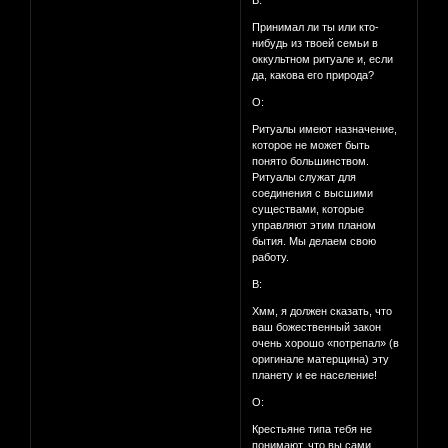
В:
Принимал ли ты или кто-
нибудь из твоей семьи в
оккультном ритуале и, если
да, какова его природа?
О:
Ритуалы имеют назначение,
которое не может быть
понято большинством.
Ритуалы служат для
соединения с высшими
существами, которые
управляют этим планом
бытия. Мы делаем свою
работу.
В:
Хмм, я должен сказать, что
ваш божественный закон
очень хорошо «потрепал» (в
оригинале матерщина) эту
планету и ее население!
О:
Крестьяне типа тебя не
понимают, что вы сами