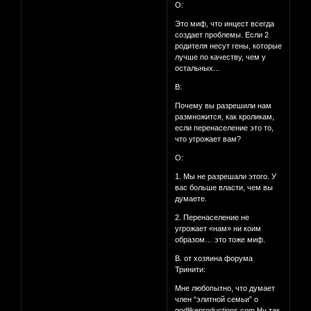
О:
Это миф, что инцест всегда
создает проблемы. Если 2
родителя несут гены, которые
лучше по качеству, чем у
остальных...
В:
Почему вы разрешили нам
размножится, как кроликам,
если перенаселение это то,
что угрожает вам?
О:
1. Мы не разрешали этого. У
вас больше власти, чем вы
думаете.
2. Перенаселение не
угрожает «нам» ни коим
образом… это тоже миф.
В. от хозяина форума
Тринити:
Мне любопытно, что думает
член “элитной семьи” о
godlikeproductions.com Ну так