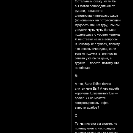
Остальным скажу: если бы
вы могли освободиться от
ругани, ненависти,
фанатизма и предрассудков
(основанных на потрясающей
мудрости ваших гуру), вы бы
увидели чуть-чуть больше,
поднявшись с уровня невежд.
Я не отвечу на все вопросы.
В некоторых случаях, потому
что ответы очевидны, если
только подумать, или часть
ответа уже была дана, в
других — просто, потому что
не обязан.
В:
А что, Билл Гейтс более
элитен чем Вы? А что насчёт
королевы Елизаветы? Вы —
араб? Вы не можете
контролировать нефть
вместо арабов?
О:
Те, чьи имена вы знаете, не
принадлежат к настоящим