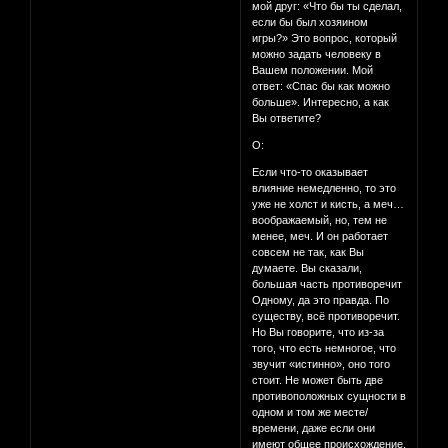
мой друг: «Что бы ты сделал,
если бы был хозяином
игры?» Это вопрос, который
можно задать человеку в
Вашем положении. Мой
ответ: «Спас бы как можно
больше». Интересно, а как
Вы ответите?
О:
Если что-то оказывает
влияние немедленно, то это
уже не холст и кисть, а меч…
воображаемый, но, тем не
менее, меч. И он работает
совсем не так, как Вы
думаете. Вы сказали,
большая часть противоречит
Одному, да это правда. По
существу, всё противоречит.
Но Вы говорите, что из-за
того, что есть немногое, что
звучит «истинно», оно того
стоит. Не может быть две
противоположных сущности в
одном и том же месте/
времени, даже если они
имеют общее происхождение.