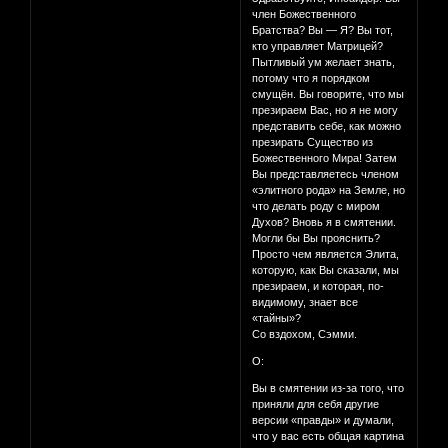
член Божественного
Братства? Вы — Я? Вы тот,
кто управляет Матрицей?
Пытливый ум желает знать,
потому что я порядком
смущён. Вы говорите, что мы
презираем Вас, но я не могу
представить себе, как можно
презирать Существо из
Божественного Мира! Затем
Вы представляетесь членом
«элитного рода» на Земле, но
что делать роду с миром
Духов? Вновь я в смятении.
Могли бы Вы прояснить?
Просто чем является Элита,
которую, как Вы сказали, мы
презираем, и которая, по-
видимому, знает все
«тайны»?
Со вздохом, Сэмми.
О:
Вы в смятении из-за того, что
приняли для себя другие
версии «правды» и думали,
что у вас есть общая картина