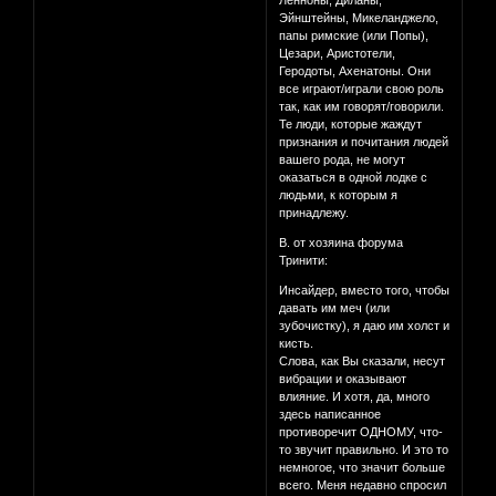
Ленноны, Диланы,
Эйнштейны, Микеланджело,
папы римские (или Попы),
Цезари, Аристотели,
Геродоты, Ахенатоны. Они
все играют/играли свою роль
так, как им говорят/говорили.
Те люди, которые жаждут
признания и почитания людей
вашего рода, не могут
оказаться в одной лодке с
людьми, к которым я
принадлежу.
В. от хозяина форума
Тринити:
Инсайдер, вместо того, чтобы
давать им меч (или
зубочистку), я даю им холст и
кисть.
Слова, как Вы сказали, несут
вибрации и оказывают
влияние. И хотя, да, много
здесь написанное
противоречит ОДНОМУ, что-
то звучит правильно. И это то
немногое, что значит больше
всего. Меня недавно спросил