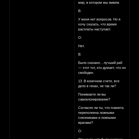
мир, в котором мы живем.
В:
У меня нет вопросов. Но я
хочу сказать, что время
расплаты наступает.
О:
Нет.
В:
Было сказано... лучший раб
— этот тот, кто думает, что он
свободен.
13. В конечном счете, все
дело в генах, не так ли?
Понимаете ли вы
самоклонирование?
Согласен ли ты, что планета
переполнена ложными
союзниками и ложными
врагами?
О: