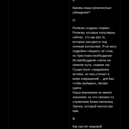
В:
Каковы ваши религиозные
убеждения?
О:
Религии созданы «нами».
Религии, которые популярны
сейчас, это как раз те,
которые находятся под
полным контролем. Я не могу
подробно говорить об этом,
но Христианство/Иудаизм/
Ислам/Буддизм слегка на
ложном пути, скажем так.
Существует сердцевина
истины, но она утопает в
море извращений… для вас,
чтобы выбирать, желаю
удачи.
Наши верования не имеют
значения, но это связано со
служением Божественному
Закону, который ниспослан
нам.
В:
Как насчет мировой