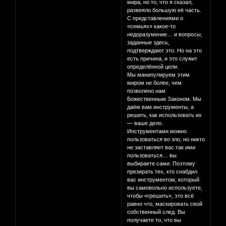
мира, но то, что я сказал,
развеяло большую её часть.
С представлениями о
«семьях» какое-то
недоразумение… и вопросы,
заданные здесь,
подтверждают это. Но на это
есть причина, и это служит
определённой цели.
Мы манипулируем этим
миром не более, чем
позволено нам
Божественным Законом. Мы
даём вам инструменты, а
решить, как использовать их
— ваше дело.
Инструментами можно
пользоваться во зло, но никто
не заставляет вас так ими
пользоваться… вы
выбираете сами. Поэтому
презирать тех, кто снабдил
вас инструментом, который
вы самовольно используете,
чтобы «грешить», это всё
равно что, маскировать свой
собственный след. Вы
получаете то, что вы