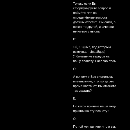
Только если Вы
сформулируете вопрос и
поймёте, что на
определённые вопросы
должны ответить Вы сами, а
не кто-то другой, иначе они
не имеют смысла.
В:
Эй, 13 (имя, под которым
выступает Инсайдер)
Я больше не вернусь на
вашу планету. Расслабьтесь.
О:
А почему у Вас сложилось
впечатление, что, когда это
время настанет, Вы сможете
так сказать?
В:
По какой причине ваши люди
пришли на эту планету?
О:
По той же причине, что и вы.