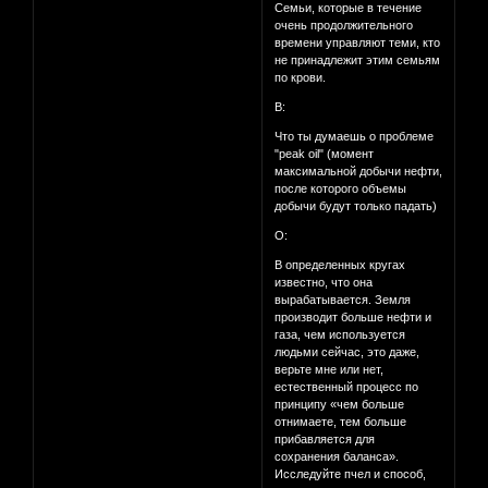
Семьи, которые в течение
очень продолжительного
времени управляют теми, кто
не принадлежит этим семьям
по крови.
В:
Что ты думаешь о проблеме
"peak oil" (момент
максимальной добычи нефти,
после которого объемы
добычи будут только падать)
О:
В определенных кругах
известно, что она
вырабатывается. Земля
производит больше нефти и
газа, чем используется
людьми сейчас, это даже,
верьте мне или нет,
естественный процесс по
принципу «чем больше
отнимаете, тем больше
прибавляется для
сохранения баланса».
Исследуйте пчел и способ,