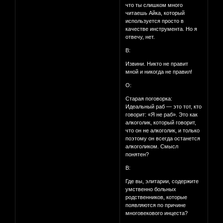
что ты слишком много
читаешь Айка, который
используется просто в
качестве инструмента. Но я
отвечу, нет.
В:
Извини. Никто не правит
мной и никогда не правил!
О:
Старая поговорка:
Идеальный раб — это тот, кто
говорит: «Я не раб». Это как
алкоголик, который говорит,
что он не алкоголик, и только
поэтому он всегда останется
алкоголиком. Смысл
понятен?
В:
Где вы, элитарии, содержите
умственно больных
родственников, которые
появляются по причине
многовекового инцеста?