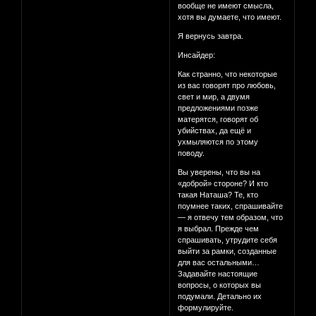
вообще не имеют смысла,
хотя вы думаете, что имеют.
Я вернусь завтра.
Инсайдер:
Как странно, что некоторые
из вас говорят про любовь,
свет и мир, а двумя
предложениями позже
матерятся, говорят об
убийствах, да ещё и
ухмыляются по этому
поводу.
Вы уверены, что вы на
«доброй» стороне? И кто
такая Наташа? Те, кто
поумнее таких, спрашивайте
— я отвечу тем образом, что
я выбрал. Прежде чем
спрашивать, утрудите себя
выйти за рамки, созданные
для вас остальными…
Задавайте настоящие
вопросы, о которых вы
подумали. Детально их
формулируйте.