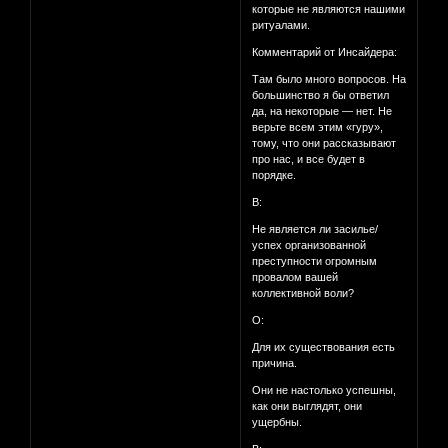
которые не являются нашими
ритуалами.
Комментарий от Инсайдера:
Там было много вопросов. На
большинство я бы ответил
да, на некоторые — нет. Не
верьте всем этим «гуру»,
тому, что они рассказывают
про нас, и все будет в
порядке.
В:
Не является ли засилье/
успех организованной
преступности огромным
провалом вашей
коллективной воли?
О:
Для их существования есть
причина.
Они не настолько успешны,
как они выглядят, они
ущербны.