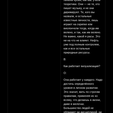
линиям крови, как вас учили
теоретики. Они — не те, кто
пишет музыку, и не они
дирижируют. Те, кого вы
назвали, и остальные
известные личности, лишь
играют на скрипке или
виолончели тогда, когда им
велено, и так, как им велено.
Не важно, какой я расы. Это
ни на что не влияет. Нефть
уже под полным контролем,
как и все остальные
природные ресурсы.
В:
Как работает визуализация?
О:
Она работает у каждого. Надо
достичь определённого
уровня в личном развитии.
Это значит, жить по строгим
правилам, применяя их ко
всему, что делаешь в жизни,
даже в мелочах.
Большинство людей не
обладают ни дисциплиной, ни