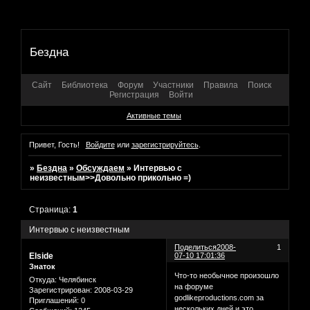
Бездна
Сайт
Библиотека
Форум
Участники
Правила
Поиск
Регистрация
Войти
Активные темы
Привет, Гость!
Войдите
или
зарегистрируйтесь
.
»
Бездна
»
Обсуждаем
»
Интервью с
неизвестным>>Довольно прикольно =)
Страница:
1
Интервью с неизвестным
Поделиться
2008-
1
Elside
07-10 17:01:36
Знаток
Что-то необычное произошло
Откуда:
Челябинск
на форуме
Зарегистрирован
: 2008-03-29
godlikeproductions.com за
Приглашений:
0
нескольких дней и это