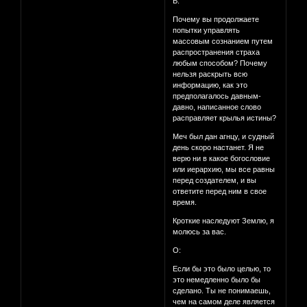
В:
Почему вы продолжаете
попытки управлять
массовым сознанием путем
распространения страха
любым способом? Почему
нельзя раскрыть всю
информацию, как это
предполагалось давным-
давно, написанное слово
расправляет крылья истины?
Меч был дан агнцу, и судный
день скоро настанет. Я не
верю ни в какое богословие
или иерархию, мы все равны
перед создателем, и вы
ответите перед ним в свое
время.
Кроткие наследуют Землю, я
молюсь за вас.
О:
Если бы это было целью, то
это немедленно было бы
сделано. Ты не понимаешь,
чем на самом деле является