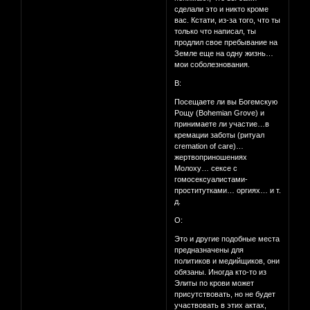
сделали это и никто кроме
вас. Кстати, из-за того, что ты
только что написал, ты
продлил свое пребывание на
Земле еще на одну жизнь…
мои соболезнования.
В:
Посещаете ли вы Богемскую
Рощу (Bohemian Grove) и
принимаете ли участие…в
кремации заботы (ритуал
cremation of care)…
жертвоприношениях
Молоху… сексе с
гомосексуалистами-
проститутками… оргиях… и т.
д.
О:
Это и другие подобные места
предназначены для
политиков и медийщиков, они
обязаны. Иногда кто-то из
Элиты по крови может
присутствовать, но не будет
участвовать в этих актах,