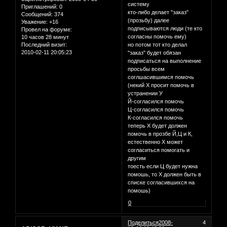
систему
Приглашений:
0
кто-либо делает "заказ"
Сообщений:
374
(прозьбу) далее
Уважение:
+16
подписываются люди (те кто
Провел на форуме:
согласны помочь ему)
10 часов 28 минут
Последний визит:
но потом тот кто делал
2010-02-11 20:05:23
"заказ" будет обязан
подписаться на выполнение
просьбы всем
соглшасившимся помочь
(некий Х просит помочь в
устранении У
Й-согласился помочь
Ц-согласился помочь
К-согласился помочь
теперь Х будет должен
помочь в прозбе Й,Ц и К,
естественно Х может
согласиться помогать и
другим
тоесть если Ц будет нужна
помошь, то Х должен быть в
списке согласившихся на
помошь)
0
Поделиться
2008-
4