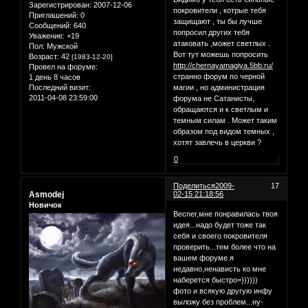
Зарегистрирован
: 2007-12-06
покровители , котрые тебя
Приглашений:
0
защищают , ты бы лучше
Сообщений:
640
попросил других тебя
Уважение:
+19
атаковать ,может светлых .
Пол:
Мужской
Вот тут можешь попросить
Возраст:
42
[1983-12-20]
http://chernayamagiya.5bb.ru/
Провел на форуме:
странно форум по черной
1 день 8 часов
Последний визит:
магии , но администрация
2011-04-08 23:59:00
форума не Сатанисты,
обращаются и к светлым и
темным силам . Может таким
образом под видом темных ,
хотят завлечь в церкви ?
0
Поделиться
2009-
17
Asmodej
02-15 21:18:56
Новичок
Becner,мне понравилась твоя
идея...надо будет тоже так
себя и своего покровителя
проверить...тем более что на
вашем форуме я
недавно,ненависть ко мне
наберется быстро=))))))
фото и всякую другую инфу
выложу без проблем...ну-