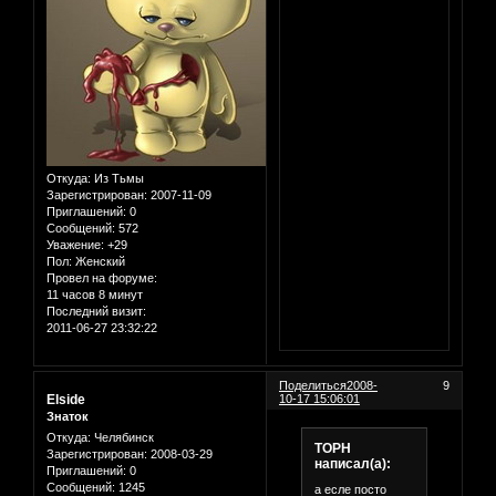
Откуда:
Из Тьмы
Зарегистрирован
: 2007-11-09
Приглашений:
0
Сообщений:
572
Уважение:
+29
Пол:
Женский
Провел на форуме:
11 часов 8 минут
Последний визит:
2011-06-27 23:32:22
Поделиться
2008-
9
Elside
10-17 15:06:01
Знаток
Откуда:
Челябинск
ТОРН
Зарегистрирован
: 2008-03-29
написал(а):
Приглашений:
0
Сообщений:
1245
а есле посто