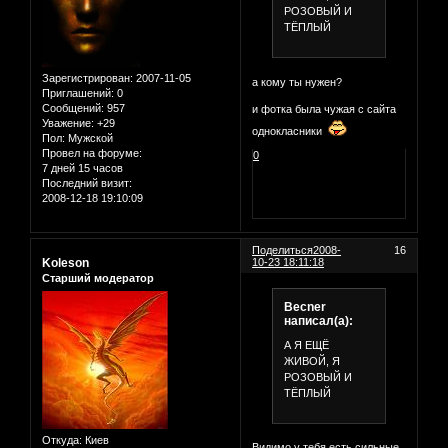
РОЗОВЫЙ И
ТЁПЛЫЙ
Зарегистрирован
: 2007-11-05
а кому ты нужен?
Приглашений:
0
Сообщений:
957
и фотка была чужая с сайта
Уважение:
+29
однокласники
Пол:
Мужской
Провел на форуме:
0
7 дней 15 часов
Последний визит:
2008-12-18 19:10:09
Поделиться
2008-
16
Koleson
10-23 18:11:18
Старший модератор
Becner
написал(а):
А Я ЕЩЁ
ЖИВОЙ, Я
РОЗОВЫЙ И
ТЁПЛЫЙ
Откуда:
Киев
Видимо у тебя есть сильные