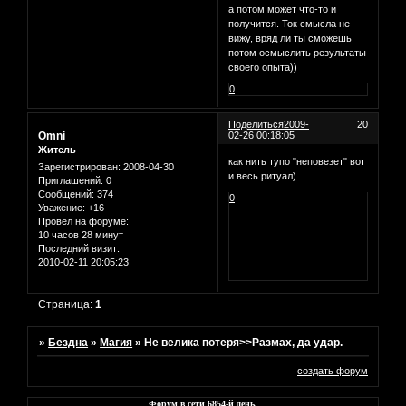
а потом может что-то и
получится. Ток смысла не
вижу, вряд ли ты сможешь
потом осмыслить результаты
своего опыта))
0
Поделиться
2009-
20
Omni
02-26 00:18:05
Житель
как нить тупо "неповезет" вот
Зарегистрирован
: 2008-04-30
и весь ритуал)
Приглашений:
0
Сообщений:
374
0
Уважение:
+16
Провел на форуме:
10 часов 28 минут
Последний визит:
2010-02-11 20:05:23
Страница:
1
»
Бездна
»
Магия
»
Не велика потеря>>Размах, да удар.
создать форум
Форум в сети
6854
-й день.