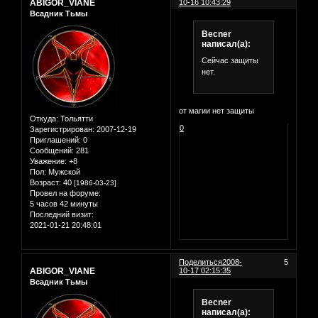
ABIGOR_VIANE
10-16 10:43:29
Всадник Тьмы
Becner
написал(а):
Сейчас защиты
нет.
от магии нет защиты
Откуда:
Тольятти
0
Зарегистрирован
: 2007-12-19
Приглашений:
0
Сообщений:
281
Уважение:
+8
Пол:
Мужской
Возраст:
40
[1986-03-23]
Провел на форуме:
5 часов 42 минуты
Последний визит:
2021-01-21 20:48:01
Поделиться
2008-
5
ABIGOR_VIANE
10-17 02:15:35
Всадник Тьмы
Becner
написал(а):