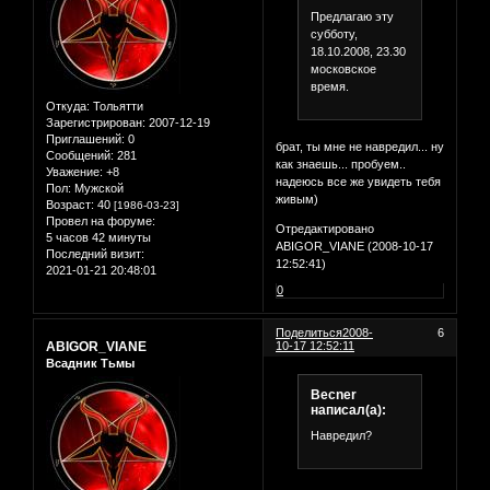
Предлагаю эту
субботу,
18.10.2008, 23.30
московское
время.
Откуда:
Тольятти
Зарегистрирован
: 2007-12-19
Приглашений:
0
брат, ты мне не навредил... ну
Сообщений:
281
как знаешь... пробуем..
Уважение:
+8
надеюсь все же увидеть тебя
Пол:
Мужской
живым)
Возраст:
40
[1986-03-23]
Провел на форуме:
Отредактировано
5 часов 42 минуты
ABIGOR_VIANE (2008-10-17
Последний визит:
12:52:41)
2021-01-21 20:48:01
0
Поделиться
2008-
6
ABIGOR_VIANE
10-17 12:52:11
Всадник Тьмы
Becner
написал(а):
Навредил?