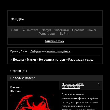
Бездна
Сайт
Библиотека
Форум
Участники
Правила
Поиск
Регистрация
Войти
Активные темы
Привет, Гость!
Войдите
или
зарегистрируйтесь
.
»
Бездна
»
Магия
»
Не велика потеря>>Размах, да удар.
Страница:
1
Не велика потеря
Поделиться
2008-
1
Becner
06-09 23:30:10
Житель
Здесь предлагаю
вывешивать фотки людей из
реала, которых мы не хотим
видеть в настоящем и