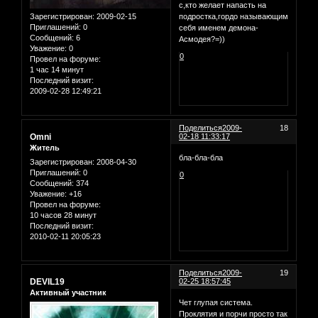
с,кто желает напасть на
Зарегистрирован
: 2009-02-15
подростка,гордо называющим
Приглашений:
0
себя именем демона-
Сообщений:
6
Асмодея?=))
Уважение:
0
0
Провел на форуме:
1 час 14 минут
Последний визит:
2009-02-28 12:49:21
Поделиться
2009-
18
Omni
02-18 11:33:17
Житель
бла-бла-бла
Зарегистрирован
: 2008-04-30
Приглашений:
0
0
Сообщений:
374
Уважение:
+16
Провел на форуме:
10 часов 28 минут
Последний визит:
2010-02-11 20:05:23
Поделиться
2009-
19
DEVIL19
02-25 18:57:45
Активный участник
Чет глупая система.
Проклятия и порчи просто так