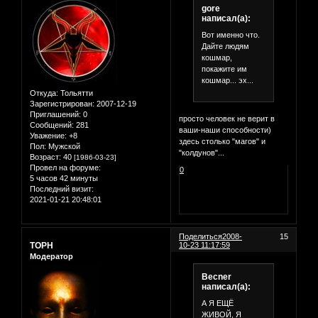
gore
написал(а):
Вот именно что.
Дайте людям
кошмар,
покажите им
кошмар... эх...
Откуда:
Тольятти
Зарегистрирован
: 2007-12-19
Приглашений:
0
просто человек не верит в
Сообщений:
281
ваши-наши способности)
Уважение:
+8
здесь столько "магов" и
Пол:
Мужской
"колдунов"...
Возраст:
40
[1986-03-23]
Провел на форуме:
0
5 часов 42 минуты
Последний визит:
2021-01-21 20:48:01
Поделиться
2008-
15
ТОРН
10-23 11:17:59
Модератор
Becner
написал(а):
А Я ЕЩЁ
ЖИВОЙ, Я