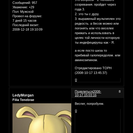
Сообщений:
957
созревания. пройдет через
Уважение:
+29
года 3.
Пол:
Мужской
2. это ты с дуру.
Провел на форуме:
3. выраженый мультиплен это
7 дней 15 часов
редкость. а бесов можно или
Последний визит:
погонять или что веселее
2008-12-18 19:10:09
прижать и использовать в
целях той личности котороую
ты индефецируеш как - Я.
а есле посто шиза то
прибивай галопередолом. или
аминозипином.
Отредактировано ТОРН
(2008-10-17 13:45:37)
0
Поделиться
2008-
8
LedyMorgan
10-17 15:03:16
Filia Tenebrae
Becner, попробуем.
0