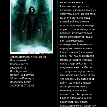
не накладываются.
Невожможно просто так
атаковать участника форума,
зная только его ник или даже
имея его фото, это бред
полнейший. Наложение
проклятия или разного вида
порчи это сложный и долгий
процесс, который требует
много ингредиентов, таких,
как например вещь
потенциальной жертвы или
перодукты его выделения
(знаю - смешно) или другая
вещь , при помощи которой
Зарегистрирован
: 2009-01-08
можно установит истиную
Приглашений:
0
связь с жертвой. А то, что
Сообщений:
24
предложил нам тов Becner
Уважение:
+2
Пол:
Мужской
это результат недоразвитого
Провел на форуме:
мышления и не более. А вам,
10 часов 41 минуту
тов Becner, могу дать совет,
Последний визит:
найти настоящего мага в
2009-05-11 07:15:02
жизни (если сможешь,
конечно), и попроси его
аложить на тебя проклятие.
Правда дядя маг сначала
предложит вам пройти
психологическую экспертизу,