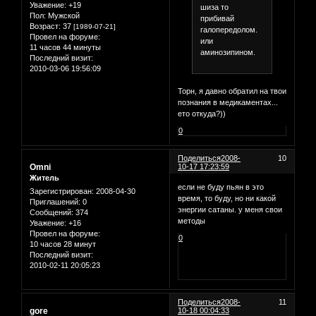
Уважение:
+19
шиза то
Пол:
Мужской
прибивай
Возраст:
37
[1989-07-21]
галопередолом.
Провел на форуме:
или
11 часов 44 минуты
аминозипином.
Последний визит:
2010-03-06 19:56:09
Торн, я давно обратил на твои
познания в медикаментах...
ето откуда?))
0
Поделиться
2008-
10
Omni
10-17 17:23:59
Житель
если не буду пьян в это
Зарегистрирован
: 2008-04-30
время, то буду, но ни какой
Приглашений:
0
энергии сатаны. у меня свои
Сообщений:
374
методы
Уважение:
+16
Провел на форуме:
0
10 часов 28 минут
Последний визит:
2010-02-11 20:05:23
Поделиться
2008-
11
gore
10-18 00:04:33