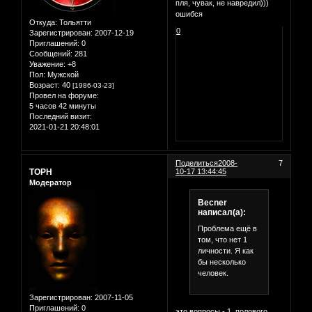
пля, чувак, не навредил)))
ошибся
Откуда:
Тольятти
0
Зарегистрирован
: 2007-12-19
Приглашений:
0
Сообщений:
281
Уважение:
+8
Пол:
Мужской
Возраст:
40
[1986-03-23]
Провел на форуме:
5 часов 42 минуты
Последний визит:
2021-01-21 20:48:01
Поделиться
2008-
7
ТОРН
10-17 13:44:45
Модератор
Becner
написал(а):
Проблема ещё в
том, что нет 1
личности. Я как
бы несколько
человек.
Зарегистрирован
: 2007-11-05
Приглашений:
0
это вопросы - 1. полового