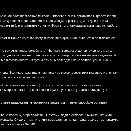
него были болезнетворные микробы. Вместе с тем в организме вырабатывались
ак далее. Но все равно инфекция иногда берет верх, и тогда организм
оздает неблагоприятные условия. Кроме того, лихорадка активизирует работу
ают и такие ситуации, когда инфекции в организме еще нет, а появление ее
 но при этом резко ослабляется функция высших отделов головного мозга,
 что одним из «ключей», открывающих эти ворота, бывает переохлаждение. А
о активизировать, и тут на помощь приходит нос, а точнее, усиленное и
лова. Возникает разница в температуре между соседними тканями. А это, как
ченным и потным на сквозняке.
 От переполнения кровью (такое состояние называется гиперемией –
ак бы пропотевает через стенки сосудов, усиленно увлажняя слизистую
сильнее раздражает увлажненные рецепторы. Таким способом организм
еще не болезнь, а предболезнь. Поэтому люди с ослабленными защитными
хорадка. Следует помнить, что повышенная на один-два градуса температура
ется к отметке 39...40°.