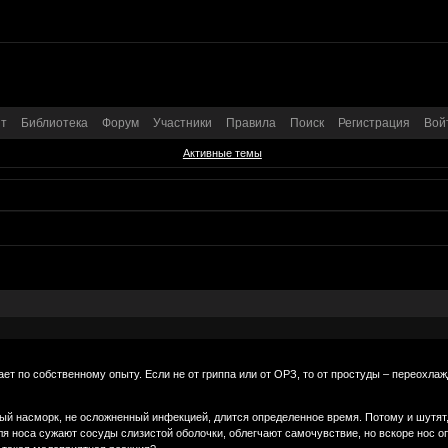
т
Библиотека
Форум
Участники
Правила
Поиск
Регистрация
Вой
Активные темы
ет по собственному опыту. Если не от гриппа или от ОРЗ, то от простуды – переохлаж
ый насморк, не осложненный инфекцией, длится определенное время. Потому и шутят,
для носа сужают сосуды слизистой оболочки, облегчают самочувствие, но вскоре нос о