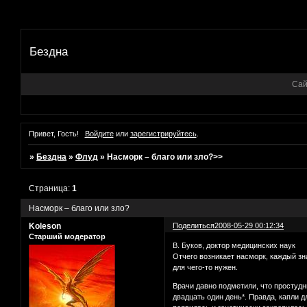
Бездна
Сай
Привет, Гость!
Войдите
или
зарегистрируйтесь
.
»
Бездна
»
Флуд
»
Насморк – благо или зло?>>
Страница:
1
Насморк – благо или зло?
Koleson
Поделиться
2008-05-29 00:12:34
Старший модератор
В. Буков, доктор медицинских наук
Отчего возникает насморк, каждый зна
для чего-то нужен.
Врачи давно подметили, что простудн
двадцать один день*. Правда, капли 