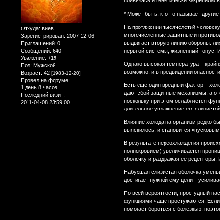
появилась и генетически закрепилась
* Может быть, кто-то называет другие 
На протяжении тысячелетий человеку
Откуда:
Киев
многочисленные защитные и противоде
Зарегистрирован
: 2007-12-06
выдвигает вторую линию обороны: лих
Приглашений:
0
Сообщений:
640
нервной системы, жизненный тонус. И
Уважение:
+19
Однако высокая температура – крайня
Пол:
Мужской
возможно, и в предвидении опасности
Возраст:
42
[1983-12-20]
Провел на форуме:
Есть еще один вредный фактор – холо
1 день 8 часов
дают сбой защитные механизмы, а отс
Последний визит:
поскольку при этом ослабляется функ
2011-04-08 23:59:00
длительное увлажнение его слизистой
Влияние холода на организм редко бы
выяснилось, и становится «пусковым
В результате переохлаждения происх
полнокровием) увеличивается проница
оболочку и раздражая ее рецепторы. 
Набухшая слизистая оболочка уменьш
достигает нужной ему цели – усилива
По всей вероятности, простудный на
функциями чаще простужаются. Если 
помогает бороться с болезнью, поэтом