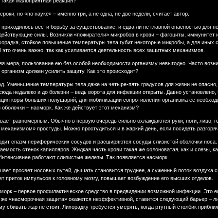
 такая малоприятная реакция?
сроки, но «по науке» – именно три, а не одна, не две недели, считает автор.
 приходилось вести борьбу за существование, и едва ли не главной опасностью для 
йствующие силы. Возникли «пожиратели» микробов в крови – фагоциты, иммунитет и т
орадка, стойкое повышение температуры тела губит некоторые микробы, а для иных с
 это очень важно, так как усиливается деятельность всех защитных механизмов.
я мера, пользование ею без особой необходимости организму невыгодно. Часто возник
 организм должен усилить защиту. Как это происходит?
д. Уменьшение температуры тела даже на четыре-пять градусов для жизни не опасно,
юда недалеко и до болезни – ведь ворота для инфекции открыты. Давно установлено,
ция коры больших полушарий, для мобилизации сопротивления организма ее необходим
 оболочки – насморк. Как же действует этот механизм?
вает равномерным. Обычно в первую очередь сильно охлаждаются руки, ноги, лицо, го
 механизмом» простуды. Можно простудиться и в жаркий день, если посидеть разгоря
одит спазм периферических сосудов и расширяются сосуды слизистой оболочки носа.
емость стенок капилляров. Жидкая часть крови такая же солоноватая, как и слезы, к
Интенсивнее работают слизистые железы. Так появляется насморк.
ает просвет носовых путей, дышать становится труднее, а суженный поток воздуха 
ет приток импульсов к головному мозгу, повышает возбуждение его высших отделов.
сморк – первое профилактическое средство в предвидении возможной инфекции. Это 
же «насморочная защита» окажется неэффективной, ставится следующий барьер – ли
у сбивать жар не стоит. Лихорадку требуется умерять, когда ртутный столбик приближа