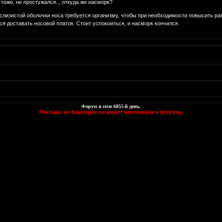
тоже, не простужался.., откуда же насморк?
слизистой оболочки носа требуется организму, чтобы при необходимости повысить ра
ся доставать носовой платок. Стоит успокоиться, и насморк кончился.
Форум в сети
6855
-й день.
Реклама на баннерах не имеет отношение к форуму.