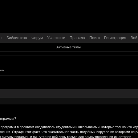
т
Библиотека
Форум
Участники
Правила
Поиск
Регистрация
Вой
Активные темы
>>
программы?
 программ в прошлом создавалась студентами и школьниками, которые только что изу
енения. Отраден тот факт, что значительная часть подобных вирусов их авторами не
е вирусы писались и пишутся по сей день только для самоутверждения их авторов.