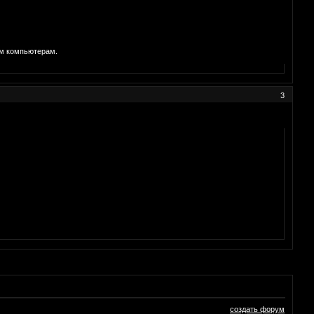
м компьютерам.
3
создать форум