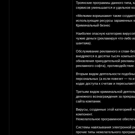
Троянские программы данного типа, к
сервисов уменьшается и удельное ко
«Мелкими воришками» также создаютс
использующие ресурсы зараженных ко
Криминальный бизнес
Наиболее опасную категорию вирусоп
чужие деньги (рекламируя что-либо и
шантажа).
Обслуживание рекламного и спам-биз
внедряются в десятки тысяч компьют
обновления принудительной рекламы 
рекламного софта), противодействие
Вторым видом деятельности подобных
персональных (а если повезет — то 
кодах доступа к счетам и пересылают
Третьим видом криминальной деятельн
денежного вознаграждения за прекращ
сайта компании.
Вирусы, созданные этой категорией 
компонент.
Нежелательное программное обеспе
Системы навязывания электронной ре
прочие типы нежелательного програм