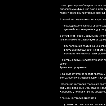
Некоторые черви обладают также сво
выполняемые файлы на локальном дис
Классические компьютерные вирусы
К данной категории относятся прогр
* последующего запуска своего кода
* дальнейшего внедрения в другие 
В отличие от червей, вирусы не испо
по каким-либо не зависящим от функ
* при заражении доступных дисков в
* вирус скопировал себя на съёмный
* пользователь отослал электронно
Некоторые вирусы содержат в себе с
диске.
Троянские программы
В данную категорию входят программ
злонамеренную модификацию, наруше
Отдельные категории троянских прог
для массированных DoS-атак на удал
Хакерские утилиты и прочие вредон
К данной категории относятся:
* утилиты автоматизации создания в