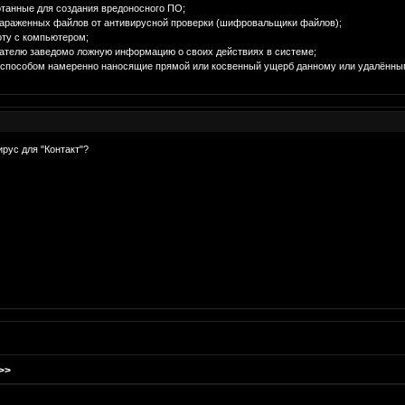
танные для создания вредоносного ПО;
зараженных файлов от антивирусной проверки (шифровальщики файлов);
ту с компьютером;
елю заведомо ложную информацию о своих действиях в системе;
способом намеренно наносящие прямой или косвенный ущерб данному или удалённы
ирус для "Контакт"?
>>