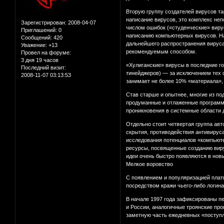
Вторую группу создателей вирусов т
написание вирусов, это комплекс не
Зарегистрирован
: 2008-04-07
числом ошибок («студенческие» виру
Приглашений:
0
написанию компьютерных вирусов. На
Сообщений:
420
дальнейшего распространения вируса
Уважение:
+13
рекомендуемым способом.
Провел на форуме:
3 дня 19 часов
«Хулиганские» вирусы в последние г
Последний визит:
тинейджеров) — за исключением тех 
2008-11-07 03:13:53
занимает не более 10% «материала»,
Став старше и опытнее, многие из по
продуманные и отлаженные программ
проникновения в системные области 
Отдельно стоит четвертая группа ав
скрытия, противодействия антивирус
исследования потенциалов «компьюте
ресурсы, посвященные созданию виру
идеи очень быстро появляются в нов
Мелкое воровство
С появлением и популяризацией платн
посредством кражи чьего-либо логин
В начале 1997 года зафиксированы пе
и России, аналогичные троянские про
заметную часть ежедневных «поступл