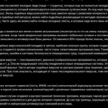
акже составляют молодые люди (чаще — студенты), которые еще не полностью овладе
полноценности, который компенсируется компьютерным хулиганством. Из-под пера п
сы). Жизнь подобных вирусописателей стала заметно проще с развитием интернета и
 подобных веб-ресурсах можно найти подробные рекомендации по методам проникнов
. Часто здесь же можно найти готовые исходные тексты, в которые надо всего лишь 
оды становятся все менее и менее актуальными (несмотря на то что на смену повзро
случаев, когда такие вредоносные программы вызвали глобальные сетевые и почтовы
 заносимого в антивирусные базы данных. Оставшиеся 90% гораздо более опасны, че
добных вирусописателей попадают в третью, наиболее опасную группу, которая созда
ы создаются профессиональными, часто очень талантливыми программистами. Такие
данных, ошибки в системах безопасности операционных сред, социальный инжиниринг 
торов вирусов — «исследователи», довольно сообразительные программисты, которые
ам и т. д. Они же придумывают способы внедрения в новые операционные системы. Эт
рной фауны». Часто авторы подобных вирусов не распространяют свои творения, одн
сов. При этом опасность, исходящая от таких «исследовательских» вирусов, тоже ве
ых вирусах.
ых интернет-сервисов (почта, WWW, хостинг) компьютерный андеграунд начинает проя
а и пароля (или нескольких логинов/паролей с различных пораженных компьютеров) п
рвые случаи создания и распространения троянских программ, ворующих пароли досту
граммы появляются и для других интернет-сервисов. До сих пор троянцы, ворующие пар
ений» в лаборатории антивирусных компаний всего мира.