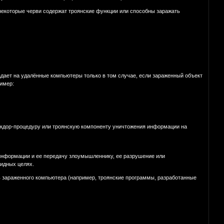
некоторые черви содержат троянские функции или способны заражать
адает на удалённые компьютеры только в том случае, если зараженный объект
имер:
экдор-процедуру или троянскую компоненту уничтожения информации на
информации и ее передачу злоумышленнику, ее разрушение или
идных целях.
 зараженного компьютера (например, троянские программы, разработанные