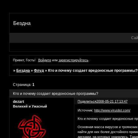
Бездна
Сай
Привет, Гость!
Войдите
или
зарегистрируйтесь
.
»
Бездна
»
Флуд
»
Кто и почему создает вредоносные программы?
Страница:
1
Кто и почему создает вредоносные программы?
dezart
Поделиться
2008-05-21 17:13:47
Великий и Ужасный
Источник:
http://www.viruslist.com/
Кто и почему создает вредоносные 
Основная масса вирусов и троянских
найти для них более достойного прим
дисками, на которых хранились. Таки