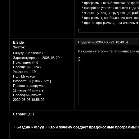
* программные библиотеки, разрабо
* хакерские утилиты скрытия кода 
* «злые шутки», затрудняющие рабо
* программы, сообщающие пользоват
* прочие программы, тем или иным 
0
Elside
Поделиться
2008-05-21 18:49:51
Знаток
Из какой категории те, кто написали в
Откуда:
Челябинск
Зарегистрирован
: 2008-03-29
0
Приглашений:
0
Сообщений:
1245
Уважение:
+19
Пол:
Мужской
Возраст:
37
[1989-07-21]
Провел на форуме:
11 часов 44 минуты
Последний визит:
2010-03-06 19:56:09
Страница:
1
»
Бездна
»
Флуд
»
Кто и почему создает вредоносные программы?