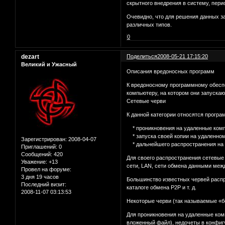
скрытного внедрения в систему, пер
Очевидно, что для решения данных з
различных типов.
0
dezart
Поделиться
2008-05-21 17:15:20
Великий и Ужасный
Описания вредоносных программ
К вредоносному программному обеспе
компьютеру, на котором они запускаю
Сетевые черви
К данной категории относятся прогр
* проникновения на удаленные ком
* запуска своей копии на удаленно
Зарегистрирован
: 2008-04-07
* дальнейшего распространения на 
Приглашений:
0
Сообщений:
420
Для своего распространения сетевые
Уважение:
+13
сети, LAN, сети обмена данными меж
Провел на форуме:
3 дня 19 часов
Большинство известных червей распр
Последний визит:
каталоге обмена P2P и т. д.
2008-11-07 03:13:53
Некоторые черви (так называемые «б
Для проникновения на удаленные ком
вложенный файл), недочеты в конфигу