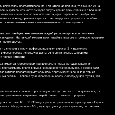
ли искусством программирования. Единственная причина, толкающая их на
одобных «умельцев» часто выходят вирусы крайне примитивные и с большим
 появлением многочисленных веб-сайтов, ориентированных на обучение
ения в систему, приемам скрытия от антивирусных программ, способам
внести минимальные «авторские» изменения и откомпилировать
слевшим тинейджерам-хулиганам каждый раз приходит новое поколение
е эпидемии. На текущий момент доля подобных вирусов и троянских программ
м просто вирусы.
ет и запускает в мир «профессиональные» вирусы. Эти тщательно
 вирусы нередко используют достаточно оригинальные алгоритмы
и прочие хитрости.
 занимаются изобретением принципиально новых методов заражения,
и программисты пишут вирусы не ради собственно вирусов, а скорее ради
ако активно пропагандируют свои идеи через многочисленные интернет-
сьма велика — попав в руки «профессионалов» из предыдущей группы, эти
влять повышенный интерес к получению доступа в сеть за чужой счет, т. е.
утем применения специально разработанных троянских программ.
па к системе AOL. В 1998 году, с распространением интернет-услуг в Европе
оли к dial-up, пароли к AOL, коды доступа к другим сервисам, составляют