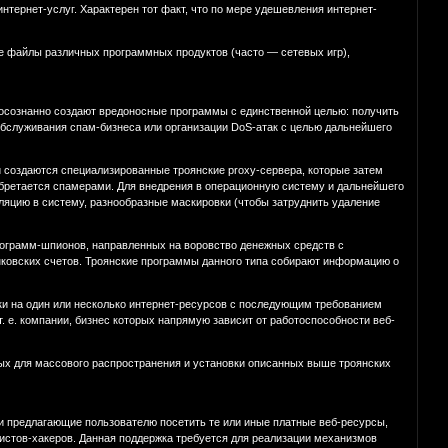
нтернет-услуг. Характерен тот факт, что по мере удешевления интернет-
 файлы различных программных продуктов (часто — сетевых игр),
еосознанно создают вредоносные программы с единственной целью: получить
 обслуживания спам-бизнеса или организации DoS-атак с целью дальнейшего
 создаются специализированные троянские proxy-сервера, которые затем
обретается спамерами. Для внедрения в операционную систему и дальнейшего
яцию в систему, разнообразные маскировки (чтобы затруднить удаление
рограмм-шпионов, направленных на воровство денежных средств с
нковских счетов. Троянские программы данного типа собирают информацию о
аки на один или несколько интернет-ресурсов с последующим требованием
. е. компании, бизнес которых напрямую зависит от работоспособности веб-
ых для массового распространения и установки описанных выше троянских
и предлагающие пользователю посетить те или иные платные веб-ресурсы,
истов-хакеров. Данная поддержка требуется для реализации механизмов