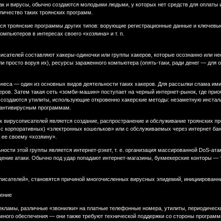
ак и вирусы, обычно создаются молодыми людьми, у которых нет средств для оплаты и
личество таких троянских программ.
я троянские программы других типов: ворующие регистрационные данные и ключевые
мпьютеров в интересах своего «хозяина» и т. п.
исателей составляют хакеры-одиночки или группы хакеров, которые осознанно или н
ли просто воруя их), ресурсы зараженного компьютера (опять-таки, ради денег — для
неса — один из основных видов деятельности таких хакеров. Для рассылки спама ими
еров. Затем такая сеть «зомби-машин» поступает на черный интернет-рынок, где при
создаются утилиты, использующие откровенно хакерские методы: незаметную инсталл
 антивирусным программам.
 вирусописателей является создание, распространение и обслуживание троянских п
и с корпоративных) «электронных кошельков» или с обслуживаемых через интернет ба
 ее своему «хозяину».
ости этой группы является интернет-рэкет, т. е. организация массированной DoS-ат
ение атаки. Обычно под удар попадают интернет-магазины, букмекерские конторы — т
«писателей», становятся причиной многочисленных вирусных эпидемий, инициированн
чение
кламы, различные «звонилки» на платные телефонные номера, утилиты, периодическ
много обеспечения — они также требуют технической поддержки со стороны программ