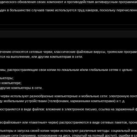
иодического обновления своих компонент и противодействия антивирусным программа
адач в большинстве случаев также используется труд хакеров, поскольку перечислен
чению относятся сетевые черви, классические файловые вирусы, троянские програм
тся на выполнение, или другим компьютерам в сети.
аммы, распространяющие свои копии по локальным и/или глобальным сетям с целью:
пьютеры;
м компьютере;
другие компьютеры в сети.
 черви используют разнообразные компьютерные и мобильные сети: электронную поч
ду мобильными устройствами (телефонами, карманными компьютерами) и т. д.
остраняется в виде файлов: вложение в электронное письмо, ссылка на зараженный ф
есфайловые» или «пакетные» черви) распространяются в виде сетевых пакетов, прони
пьютеры и запуска своей копии черви используют различные методы: социальный инж
рации сети (например, копирование на диск, открытый на полный доступ), ошибки в 