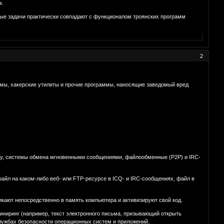
м.
ные задачи практически совпадают с функционалом троянских программ
2
мы, хакерские утилиты и прочие программы, наносящие заведомый вред
ту, системы обмена мгновенными сообщениями, файлообменные (P2P) и IRC-
айл на каком-либо веб- или FTP-ресурсе в ICQ- и IRC-сообщениях, файл в
кают непосредственно в память компьютера и активизируют свой код.
иниринг (например, текст электронного письма, призывающий открыть
службах безопасности операционных систем и приложений.