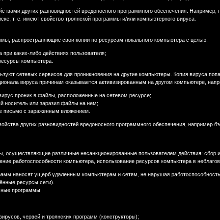
йствами других разновидностей вредоносного программного обеспечения. Например, 
ке, т. е. имеют свойство троянской программы и/или компьютерного вируса.
аммы, распространяющие свои копии по ресурсам локального компьютера с целью:
 при каких-либо действиях пользователя;
ресурсы компьютера.
льзуют сетевых сервисов для проникновения на другие компьютеры. Копия вируса поп
ционала вируса причинам оказывается активизированным на другом компьютере, напр
ирус проник в файлы, расположенные на сетевом ресурсе;
 носитель или заразил файлы на нем;
е письмо с зараженным вложением.
войства других разновидностей вредоносного программного обеспечения, например б
ы, осуществляющие различные несанкционированные пользователем действия: сбор 
ние работоспособности компьютера, использование ресурсов компьютера в неблагов
рамм наносят ущерб удаленным компьютерам и сетям, не нарушая работоспособность
ённые ресурсы сети).
осные программы
ирусов, червей и троянских программ (конструкторы);