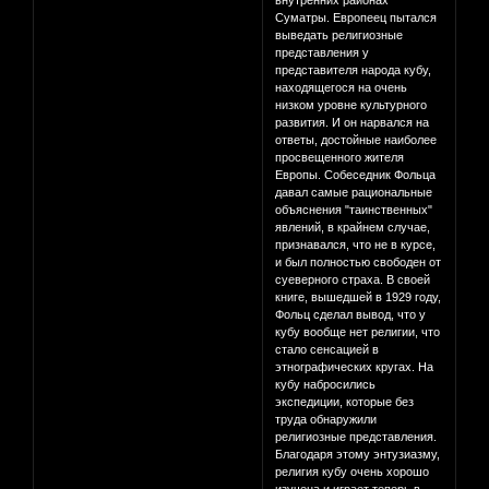
внутренних районах
Суматры. Европеец пытался
выведать религиозные
представления у
представителя народа кубу,
находящегося на очень
низком уровне культурного
развития. И он нарвался на
ответы, достойные наиболее
просвещенного жителя
Европы. Собеседник Фольца
давал самые рациональные
объяснения "таинственных"
явлений, в крайнем случае,
признавался, что не в курсе,
и был полностью свободен от
суеверного страха. В своей
книге, вышедшей в 1929 году,
Фольц сделал вывод, что у
кубу вообще нет религии, что
стало сенсацией в
этнографических кругах. На
кубу набросились
экспедиции, которые без
труда обнаружили
религиозные представления.
Благодаря этому энтузиазму,
религия кубу очень хорошо