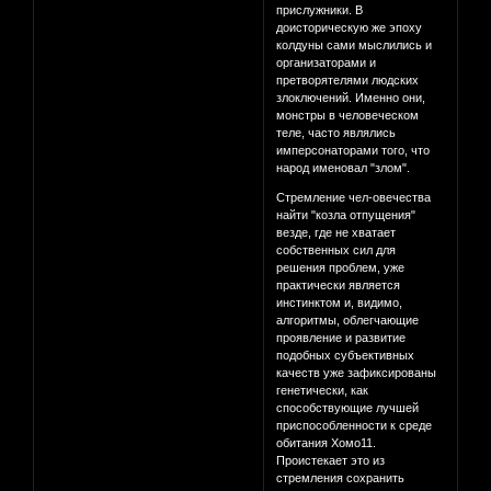
прислужники. В
доисторическую же эпоху
колдуны сами мыслились и
организаторами и
претворятелями людских
злоключений. Именно они,
монстры в человеческом
теле, часто являлись
имперсонаторами того, что
народ именовал "злом".
Стремление чел-овечества
найти "козла отпущения"
везде, где не хватает
собственных сил для
решения проблем, уже
практически является
инстинктом и, видимо,
алгоритмы, облегчающие
проявление и развитие
подобных субъективных
качеств уже зафиксированы
генетически, как
способствующие лучшей
приспособленности к среде
обитания Хомо11.
Проистекает это из
стремления сохранить