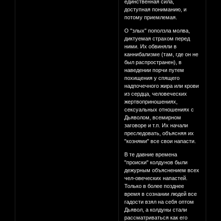
единственная сила,
доступная пониманию, и
потому приемлемая.
О "злых" поползла молва,
диктуемая страхом перед
ними. Их обвиняли в
каннибализме (там, где он не
был распространен), в
наведении порчи путем
похищения у спящего
надпочечного жира или крови
из сердца, человеческих
жертвоприношениях,
сексуальных отношениях с
Дьяволом, всемирном
заговоре и т.п. Их начали
преследовать, объясняя их
"кознями" все свои напасти.
В те давние времена
"происки" колдунов были
дежурным объяснением всех
чел-овеческих напастей.
Только в более позднее
время в сознании людей все
гадости взял на себя оптом
Дьявол, а колдуны стали
рассматриваться как его