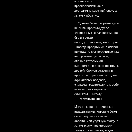
меняться на
противоположное в
достаточно короткий срок, а
затем - обратно.
Однако благотворные духи
не были врагами духов
зловредных, и как первые не
были всегда
благодетельными, так вторые
- всегда вредными7. Человек
никогда не мог поручиться за
настроение духов, под
опекою которых он
находился; боялся оскорбить
друзей, боялся разозлить
врагов, и, в равном усердии
одинаковых средств,
старался расположить к себе
всех их, не вверяясь
слишком - никому.
- А.Амфитеатров
Можно, конечно, смеяться
над дикарями, которые бьют
своих идолов, если не
обеспечили удачную охоту, а
затем мажут их кровью и
танцуют в их честь, когда