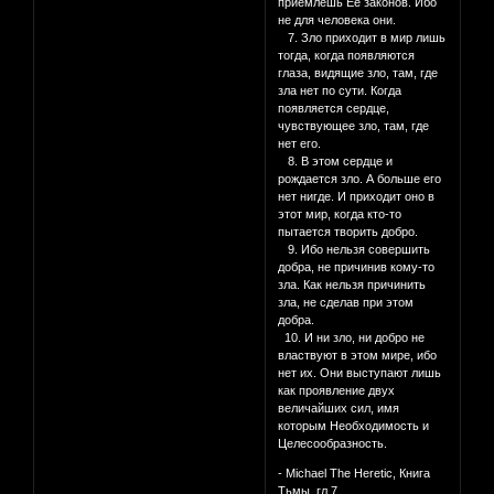
приемлешь Ее законов. Ибо
не для человека они.
7. Зло приходит в мир лишь
тогда, когда появляются
глаза, видящие зло, там, где
зла нет по сути. Когда
появляется сердце,
чувствующее зло, там, где
нет его.
8. В этом сердце и
рождается зло. А больше его
нет нигде. И приходит оно в
этот мир, когда кто-то
пытается творить добро.
9. Ибо нельзя совершить
добра, не причинив кому-то
зла. Как нельзя причинить
зла, не сделав при этом
добра.
10. И ни зло, ни добро не
властвуют в этом мире, ибо
нет их. Они выступают лишь
как проявление двух
величайших сил, имя
которым Необходимость и
Целесообразность.
- Michael The Heretic, Книга
Тьмы, гл.7