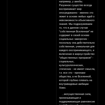
например, у амебы.
Разумное существо всегда
воспринимает мир
опосредованно - именно это
лежит в основе любых идей о
невозможности объективного
знания. Мы подразумеваем
то, что в данном случае
"собственная Вселенная" не
содержит в своей основе
социальных заморочек -
поскольку она действительно
собственная, уникальная для
каждого воспринимающего, и
включение в мироустройство
"общественных призраков" -
социальных,
культурологических,
этических - не имеет смысла,
т.к. все это - признаки
общества, а не Вселенной,
которой глубоко плевать на
внутривидовые амбиции
Хомо.
...могущественная сила,
пронизывающая и
поддерживающая равновесие