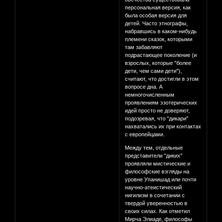
персональная версия, как
была особая версия для
детей. Часто этнографы,
набравшись в каком-нибудь
племени сказок, которыми
там забавляют
подрастающее поколение (и
взрослых, которые "более
дети, чем сами дети"),
считают, что достигли в этом
вопросе дна. А
немногочисленным
проявлениям эзотерических
идей просто не доверяют,
подозревая, что "дикари"
нахватались их при контактах
с европейцами.
Между тем, отдельные
представители "диких"
проявляли мистические и
философские взгляды на
уровне Упанишад или почти
научно-атеистический
нигилизм в сочетании с
твердой уверенностью в
своих силах. Как отметил
Мирча Элиаде, философы