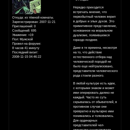
Нередко приходится
встречать мнение, что
первобытный человек верил
Откуда:
из тёмной комнаты.
в добрых и злых духов. Это
Зарегистрирован
: 2007-11-21
примитивное представление,
Приглашений:
0
Сообщений:
695
основанное на моральном
Уважение:
+19
дуализме, появившемся
Пол:
Мужской
гораздо позднее.
Провел на форуме:
Даже в те времена, несмотря
8 часов 41 минуту
Последний визит:
на то, что действие
2008-11-15 04:46:22
естественного отбора над
человеческой породой не
было еще нейтрализовано,
представители человеческого
рода стоили разного.
В любой культуре есть идеи,
с которыми знаком и может
ими оперировать далеко не
каждый. Часто их суть
скрывалась от обывателей, в
противном случае они
превратно и вульгарно ими
понимались и толковались.
Для ординарных
представителей чел-
овечества существовала