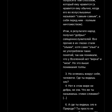
попросить тем способом,
который ему нравится (а
нравится ему обычно, когда
его во всеуслышанье
называют "самым-самым", а
себя перед ним - полным
ничтожеством).
Итак, в результате народ
получил "добрых"
священнослужителей. Все
прочие в их глазах стали
"злыми", хотя сами "злые" и
не употребляли таких
понятий, так как понимали,
что у Вселенной нет "верха" и
"низа". Но это выше
понимания толпы.
3. Но оглянись вокруг себя,
человече. Где ты видишь
зло?
4. Нет в этом мире ни
добра, ни зла. Что же ты
называешь этими словами?
[...]
6. А где ты видишь зло в
Природе? Ты просто не