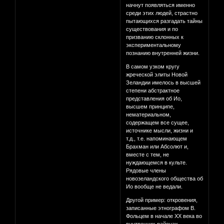
начнут появляться именно
среди этих людей, страстно
пытающихся разгадать тайны
существования и по
призванию склонных к
экспериментальному
познанию внутренней жизни.
В самом узком кругу
жреческой элиты Новой
Зеландии имелось в высшей
степени абстрактное
представления об Ио,
высшем принципе,
нематериальном,
содержащем все сущее,
источнике мысли, жизни и
т.д., т.е. напоминающем
Брахман или Абсолют и,
вместе с тем, не
нуждающемся в культе.
Рядовые члены
новозеландского общества об
Ио вообще не ведали.
Другой пример: откровения,
записанные этнографом В.
Фольцем в начале XX века во