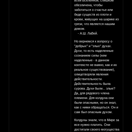
всей Вселенной, слишком
обезличена, чтобы
заботиться о счастье или
беде существ из плоти и
крови, живущих на шарике из
грязи, что является нашим
домом.
- А.Ш. ЛаВей.
Но вернемся к вопросу о
"добрых" и "злых" духах.
Духи, то есть наделенные
сознанием силы (кем
наделенные - в данном
контексте не важно, как и их
реальное существование),
олицетворяли явления
действительности.
Действительность была
сурова. Духи были... злые?
Да, для рядового члена
племени. Для колдуна они
были опасными, но он знал,
как с ними обращаться. Он и
сам был опасным духом.
Колдуны знали, что в Мире за
все нужно платить. Они
достигали своего могущества