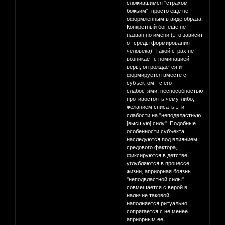
сложившимся "страхом
божьим", просто еще не
оформленным в виде образа.
Конкретный бог еще не
назван по имени (это зависит
от среды формирования
человека). Такой страх не
возникает с номинацией
веры, он рождается и
формируется вместе с
субъектом - с его
слабостями, неспособностью
противостоять чему-либо,
желанием списать эти
слабости на "неподвластную
[высшую] силу". Подобные
особенности субъекта
наследуются под влиянием
средового фактора,
фиксируются в детстве,
углубляются в процессе
жизни, априорная боязнь
"неподвластной силы"
совмещается с верой в
наличие таковой,
наполняется ритуально,
сопрягается с не менее
априорным ее