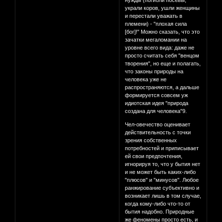
нужды (погибли посевы,
украли коров, ушли женщины
и перестали уважать в
племени) - "плохая сила
[бог]!" Можно сказать, что это
зачатки мегаломании на
уровне всего вида: даже не
просто считать себя "венцом
творения", но еще и полагать,
что законы природы на
человека уже не
распространяются, а дальше
формируется совсем уж
идиотская идея "природа
создана для человека"9.
Чел-овечество оценивает
действительность с точки
зрения собственных
потребностей и приписывает
ей свои предпочтения,
игнорируя то, что у бытия нет
и не может быть каких-либо
"плюсов" и "минусов". Любое
ранжирование субъективно и
возникает лишь в том случае,
когда кому-либо что-то от
бытия надобно. Природные
же феномены просто есть, и