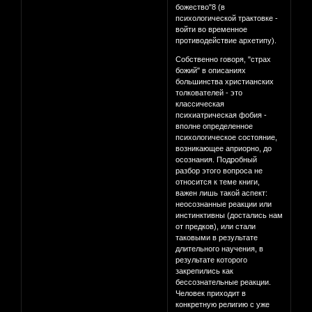
божество"8 (в
психологической трактовке -
войти во временное
противодействие архетипу).
Собственно говоря, "страх
божий" в описаниях
большинства христианских
толкователей - это
классическая
психиатрическая фобия -
вполне определенное
психологическое состояние,
возникающее априорно, до
осознания. Подробный
разбор этого вопроса не
относится к теме книги,
важен лишь такой аспект:
неосознанные реакции или
инстинктивны (достались нам
от предков), или стали
таковыми в результате
длительного научения, в
результате которого
закрепились как
бессознательные реакции.
Человек приходит в
конкретную религию с уже