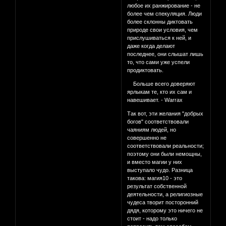
любое их ранжирование - не
более чем спекуляция. Люди
более склонны диктовать
природе свои условия, чем
прислушиваться к ней, и
даже когда делают
последнее, они слышат лишь
то, что сами уже успели
продиктовать.
Больше всего доверяют
ярлыкам те, кто их сам и
навешивает. - Warrax
Так вот, эти желания "добрых
богов" соответствовали
чаяниям людей, но
совершенно не
соответствовали реальности;
поэтому они были немощны,
и вместо магии у них
выступало чудо. Разница
такова: магия10 - это
результат собственной
деятельности, а религиозные
чудеса творит посторонний
дядя, которому это ничего не
стоит - надо только