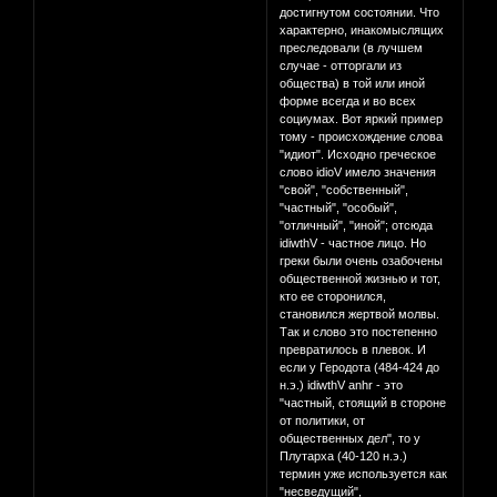
достигнутом состоянии. Что
характерно, инакомыслящих
преследовали (в лучшем
случае - отторгали из
общества) в той или иной
форме всегда и во всех
социумах. Вот яркий пример
тому - происхождение слова
"идиот". Исходно греческое
слово idioV имело значения
"свой", "собственный",
"частный", "особый",
"отличный", "иной"; отсюда
idiwthV - частное лицо. Но
греки были очень озабочены
общественной жизнью и тот,
кто ее сторонился,
становился жертвой молвы.
Так и слово это постепенно
превратилось в плевок. И
если у Геродота (484-424 до
н.э.) idiwthV anhr - это
"частный, стоящий в стороне
от политики, от
общественных дел", то у
Плутарха (40-120 н.э.)
термин уже используется как
"несведущий",