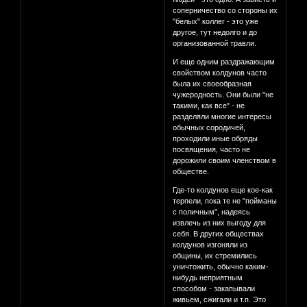
соперничество со стороны их
"белых" коллег - это уже
другое, тут недолго и до
организованной травли.
И еще одним раздражающим
свойством колдунов часто
была их своеобразная
чужеродность. Они были "не
такими, как все" - не
разделяли многие интересы
обычных сородичей,
проходили иные обряды
посвящения, часто не
дорожили своим членством в
обществе.
Где-то колдунов еще кое-как
терпели, пока те не "пойманы
с поличным", надеясь
извлечь из них выгоду для
себя. В других обществах
колдунов изгоняли из
общины, их стремились
уничтожить, обычно каким-
нибудь неприятным
способом - закапывали
живьем, сжигали и т.п. Это