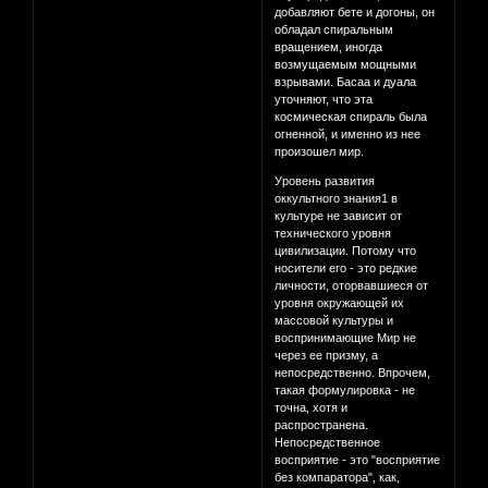
добавляют бете и догоны, он
обладал спиральным
вращением, иногда
возмущаемым мощными
взрывами. Басаа и дуала
уточняют, что эта
космическая спираль была
огненной, и именно из нее
произошел мир.
Уровень развития
оккультного знания1 в
культуре не зависит от
технического уровня
цивилизации. Потому что
носители его - это редкие
личности, оторвавшиеся от
уровня окружающей их
массовой культуры и
воспринимающие Мир не
через ее призму, а
непосредственно. Впрочем,
такая формулировка - не
точна, хотя и
распространена.
Непосредственное
восприятие - это "восприятие
без компаратора", как,