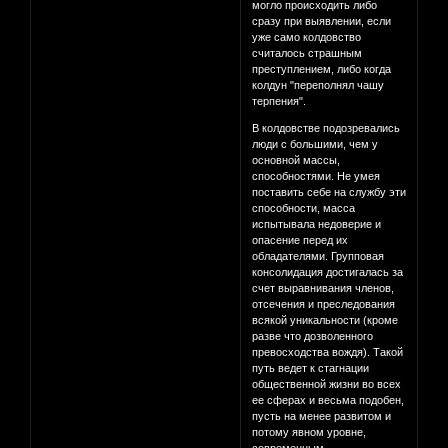
могло происходить либо
сразу при выявлении, если
уже само колдовство
считалось страшным
преступлением, либо когда
колдун "переполнял чашу
терпения".
В колдовстве подозревались
люди с большими, чем у
основной массы,
способностями. Не умея
поставить себе на службу эти
способности, масса
испытывала недоверие и
опасение перед их
обладателями. Групповая
консолидация достигалась за
счет выравнивания членов,
отсечения и преследования
всякой уникальности (кроме
разве что дозволенного
превосходства вождя). Такой
путь ведет к стагнации
общественной жизни во всех
ее сферах и весьма подобен,
пусть на менее развитом и
потому явном уровне,