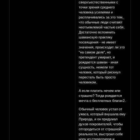
сверхъестественными с
точки зрения среднего
человека усилиями и
расплачивались за это тем,
что обычные люди считают
неотъемлемой частью себя.
Достаточно вспомнить
шаманскую практику
посвящения - не имеет
значения, происходит ли это
"на самом деле", но
претендент умирает, и
рождается шаман - иная
сущность, нежели тот
человек, который рискнул
перестать быть просто
человеком.
А если платить нечем или
страшно? Тогда рождается
мечта о бесплатных благах2.
Обычный человек устал от
ужаса, который внушала ему
Природа, и он придумал
духов-покровителей, чтобы
отгородиться от страшной
реальности, выстроил себе
нору из стереотипов и