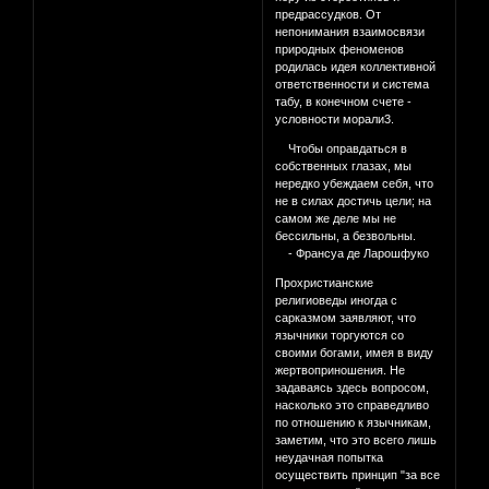
предрассудков. От
непонимания взаимосвязи
природных феноменов
родилась идея коллективной
ответственности и система
табу, в конечном счете -
условности морали3.
Чтобы оправдаться в
собственных глазах, мы
нередко убеждаем себя, что
не в силах достичь цели; на
самом же деле мы не
бессильны, а безвольны.
- Франсуа де Ларошфуко
Прохристианские
религиоведы иногда с
сарказмом заявляют, что
язычники торгуются со
своими богами, имея в виду
жертвоприношения. Не
задаваясь здесь вопросом,
насколько это справедливо
по отношению к язычникам,
заметим, что это всего лишь
неудачная попытка
осуществить принцип "за все