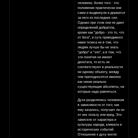
человеке; более того - это
положение практически они
сами и выдвинули и держатся
за него из последних сил.
Однако при этом они не дают
определений добра/зла,
кроме как "добро - это то, что
от бога", и суть приводимого
нами тезиса не в том, что
людям лучше бы не знать
"добро" и "зло", а в том, что
эти понятия не имеют
денотата, то есть не
соответствуют в реальности
ни одному объекту, между
тем преподносятся именно
как некие реально
существующие абсолюты, на
которые надо равняться.
Духи разделялись человеком
в зависимости от того, как
ему казалось, получает ли он
от них пользу или вред. Это
зависело от характера и
культуры народа, климата и
исторических событий.
Отношение к духу могло