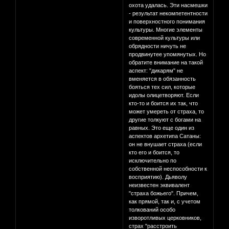
охота удалась. Эти насмешки
- результат некомпетентности
и поверхностного понимания
культуры. Многие элементы
современной культуры или
обрядности ничуть не
продвинутее упомянутых. Но
обратите внимание на такой
аспект: "дикарям" не
вменяется в обязанность
бояться тех сил, которые
идолы олицетворяют. Если
кто-то и боится их так, что
может умереть от страха, то
другие толкуют с богами на
равных. Это еще один из
аспектов архетипа Сатаны:
он не внушает страха (если
кто его и боится, то
исключительно по
собственной неспособности к
восприятию). Дьяволу
неизвестен эквивалент
"страха божьего". Причем,
как прямой, так и, с учетом
толкований особо
изворотливых церковников,
страх "расстроить