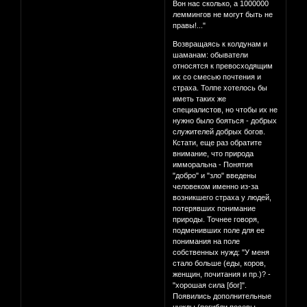
Вон нас сколько, а 1000000
леммингов не могут быть не
правы!..."
Возвращаясь к колдунам и
шаманам: обыватели
относятся к превосходящим
их со смесью почтения и
страха. Толпе хотелось бы
иметь таких же
специалистов, но чтобы их не
нужно было бояться - добрых
служителей добрых богов.
Кстати, еще раз обратите
внимание, что природа
имморальна - Понятия
"добро" и "зло" введены
человеком именно из-за
возникшего страха у людей,
потерявших понимание
природы. Точнее говоря,
подменивших поле для ее
понимания на поле
собственных нужд: "У меня
стало больше (еды, коров,
женщин, почитания и пр.)? -
"хорошая сила [бог]".
Появились дополнительные