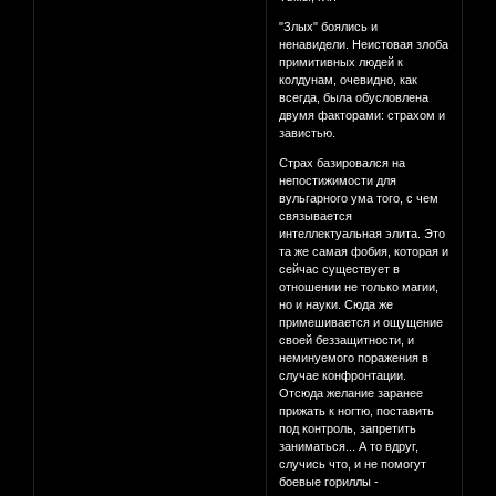
"Злых" боялись и
ненавидели. Неистовая злоба
примитивных людей к
колдунам, очевидно, как
всегда, была обусловлена
двумя факторами: страхом и
завистью.
Страх базировался на
непостижимости для
вульгарного ума того, с чем
связывается
интеллектуальная элита. Это
та же самая фобия, которая и
сейчас существует в
отношении не только магии,
но и науки. Сюда же
примешивается и ощущение
своей беззащитности, и
неминуемого поражения в
случае конфронтации.
Отсюда желание заранее
прижать к ногтю, поставить
под контроль, запретить
заниматься... А то вдруг,
случись что, и не помогут
боевые гориллы -