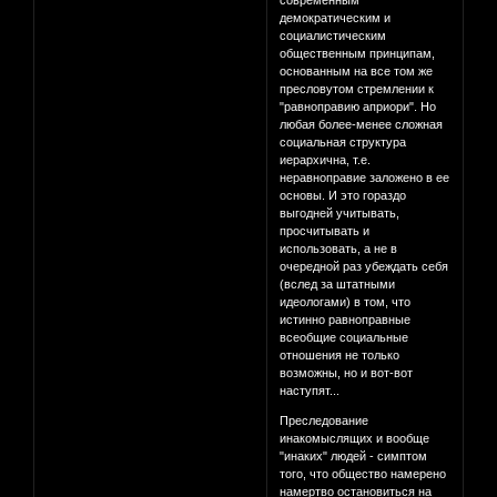
современным
демократическим и
социалистическим
общественным принципам,
основанным на все том же
пресловутом стремлении к
"равноправию априори". Но
любая более-менее сложная
социальная структура
иерархична, т.е.
неравноправие заложено в ее
основы. И это гораздо
выгодней учитывать,
просчитывать и
использовать, а не в
очередной раз убеждать себя
(вслед за штатными
идеологами) в том, что
истинно равноправные
всеобщие социальные
отношения не только
возможны, но и вот-вот
наступят...
Преследование
инакомыслящих и вообще
"инаких" людей - симптом
того, что общество намерено
намертво остановиться на