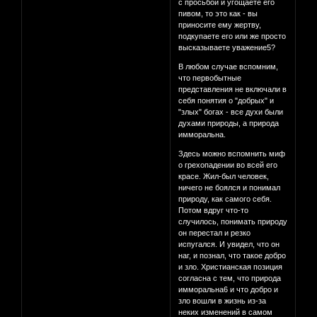
с просьбой и угощаете его
пивом, то это как - вы
приносите ему жертву,
подкупаете его или же просто
высказываете уважение5?
В любом случае вспомним,
что первобытные
представления не включали в
себя понятия о "добрых" и
"злых" богах - все духи были
духами природы, а природа
имморальна.
Здесь можно вспомнить миф
о грехопадении во всей его
красе. Жил-был человек,
ничего не боялся и понимал
природу, как самого себя.
Потом вдруг что-то
случилось, понимать природу
он перестал и резко
испугался. И увидел, что он
наг, и познал, что такое добро
и зло. Христианская позиция
согласна с тем, что природа
имморальна6 и что добро и
зло вошли в жизнь из-за
неких изменений в самом