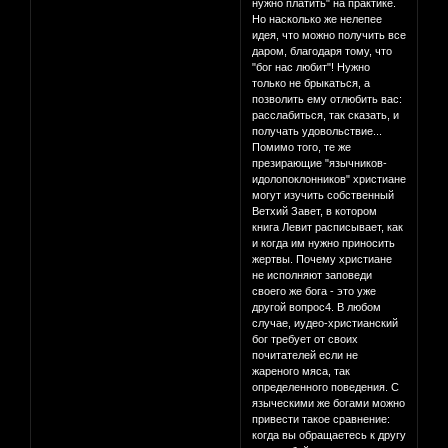
нужно платить" на практике.
Но насколько же нелепее
идея, что можно получить все
даром, благодаря тому, что
"бог нас любит"! Нужно
только не брыкаться, а
позволить ему отлюбить вас:
расслабиться, так сказать, и
получать удовольствие...
Помимо того, те же
презирающие "язычников-
идолопоклонников" христиане
могут изучить собственный
Ветхий Завет, в котором
книга Левит расписывает, как
и когда им нужно приносить
жертвы. Почему христиане
не исполняют заповеди
своего же бога - это уже
другой вопрос4. В любом
случае, иудео-христианский
бог требует от своих
почитателей если не
жареного мяса, так
определенного поведения. С
языческими же богами можно
привести такое сравнение:
когда вы обращаетесь к другу