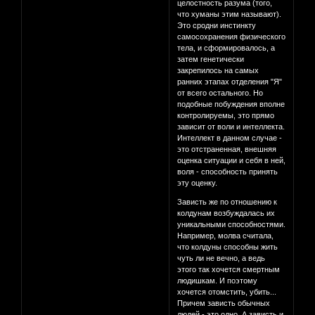
целостность разума (того,
что хуманы этим называют).
Это сродни инстинкту
самосохранения физического
тела, и сформировалось, а
затем генетически
закрепилось на самых
ранних этапах отделения "Я"
от всего остального. Но
подобные побуждения вполне
контролируемы, это прямо
зависит от воли и интеллекта.
Интеллект в данном случае -
это отстраненная, внешняя
оценка ситуации и себя в ней,
воля - способность принять
эту оценку.
Зависть же по отношению к
колдунам возбуждалась их
уникальными способностями.
Например, молва считала,
что колдуны способны жить
чуть ли не вечно, а ведь
этого так хочется смертным
людишкам. И поэтому
хочется отомстить, убить...
Причем зависть обычных
людей - это одно. А зависть и