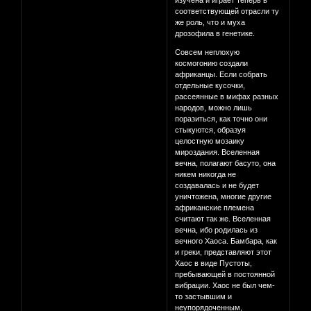
изучена и играет теперь в
соответствующей отрасли ту
же роль, что и муха
дрозофила в генетике.
Совсем неплохую
космогонию создали
африканцы. Если собрать
отдельные кусочки,
рассеянные в мифах разных
народов, можно лишь
поразиться, как точно они
стыкуются, образуя
целостную мозаику
мироздания. Вселенная
вечна, полагают басуто, она
никем никогда не
создавалась и не будет
уничтожена, многие другие
африканские племена
считают так же. Вселенная
вечна, ибо родилась из
вечного Хаоса. Бамбара, как
и греки, представляют этот
Хаос в виде Пустоты,
пребывающей в постоянной
вибрации. Хаос не был чем-
то застывшим и
неупорядоченным,