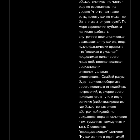
обожествлением, но часто -
еще не осознанным, на
уровне "что-то там такое
есть, потому как не может не
быть, я же это чувствую!". По
мере взросления субъекта
начинает работать
внутренняя психологическая
самозащита - ну как же, ведь
нужно фактически признать,
что "великая и ужасная"
неодолимая сила - всего
лишь собственная волевая,
социальная и
интеллектуальная
импотенция... Слабый разум
будет всячески оберегать
своего носителя от подобных
потрясений, и, скорее всего,
приведет его в ту или иную
религию (либо квазирелигию,
где божество заменено
абстрактной идеей, но
сохранены вера и поклонение
- см. гуманизм, коммунизм и
т.п.). С основным
"оправдывающим" мотивом:
"Ну как же - не я один такой!