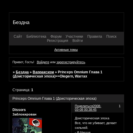
Бездна
Сайт
Библиотека
Форум
Участники
Правила
Поиск
Регистрация
Войти
Активные темы
Привет, Гость!
Войдите
или
зарегистрируйтесь
.
»
Бездна
»
Варраксизм
»
Princeps Omnium Глава 1
(Доисторическая эпоха)>>Olegern, Warrax
Страница:
1
Princeps Omnium Глава 1 (Доисторическая эпоха)
Поделиться
2008-
1
Dissors
03-08 00:38:45
Заблокирован
Доисторическая эпоха
Все, что не убивает, делает
сильней.
- Ф.Ницше