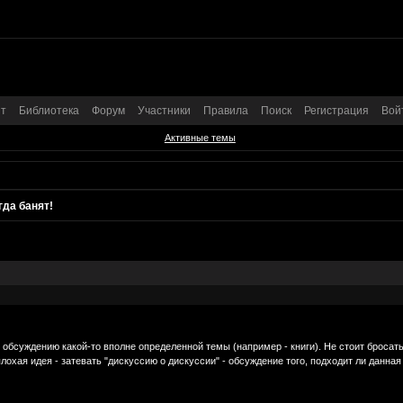
т
Библиотека
Форум
Участники
Правила
Поиск
Регистрация
Вой
Активные темы
да банят!
обсуждению какой-то вполне определенной темы (например - книги). Не стоит бросат
лохая идея - затевать "дискуссию о дискуссии" - обсуждение того, подходит ли данна