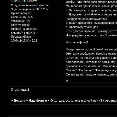
Флейм - это "спор ради спора". Когда
Откуда:
из тёмной комнаты.
Мы говорим про человека, что он раз
Зарегистрирован
: 2007-11-21
a. Переходит по ходу разговора на ли
Приглашений:
0
b. Допускает оскорбления личного, на
Сообщений:
695
профессионального характера
Уважение:
+19
c. Ведет дискуссию неуравновешенн
Пол:
Мужской
d. Провоцирует скандал
Провел на форуме:
Есть простое правило - никогда не ст
8 часов 41 минуту
Игнорируйте скандалистов и "флеймер
Последний визит:
2008-11-15 04:46:22
Что такое флуд?
Флуд - это поток сообщений, не несу
Это такие сообщения, которые можно
(а точнее, не писать) без всякого у
пользователи, которым по большому с
привлечь к себе внимание. Они начин
"Точно!", "Согласен!", "Подпишусь под
Он замедляет загрузку страниц, уве
0
Страница:
1
»
Бездна
»
Наш форум
»
О флуде, оффтопе и флейме>>За это иног