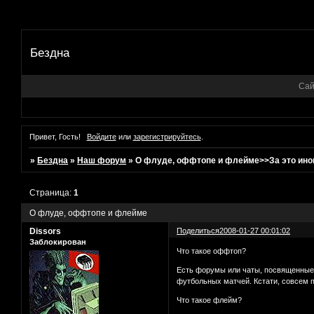
Бездна
Сай
Привет, Гость!
Войдите
или
зарегистрируйтесь
.
»
Бездна
»
Наш форум
»
О флуде, оффтопе и флейме>>За это иног
Страница:
1
О флуде, оффтопе и флейме
Dissors
Поделиться
2008-01-27 00:01:02
Заблокирован
Что такое оффтоп?
Есть форумы или чаты, посвященные 
футбольных матчей. Кстати, совсем п
Что такое флейм?