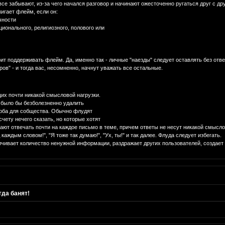
 все забывают, из-за чего начался разговор и начинают ожесточенно ругаться друг с др
жигает флейм, если он:
чности
ционального, религиозного, полового или
о
оит поддерживать флейм. Да, именно так - личные "наезды" следует оставлять без отве
ов" - и тогда вас, несомненно, начнут уважать все остальные.
щих почти никакой смысловой нагрузки.
 было бы безболезненно удалить
щерба для собщества. Обычно флудят
чету нечего сказать, но которые хотят
ают отвечать почти на каждое письмо в теме, причем ответы не несут никакой смысло
 каждым словом!", "Я тоже так думаю!", "Ух, ты!" и так далее. Флуда следует избегать.
личивает количество ненужной информации, раздражает других пользователей, создае
да банят!