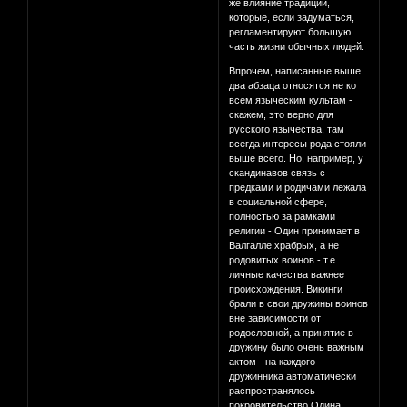
же влияние традиций,
которые, если задуматься,
регламентируют большую
часть жизни обычных людей.
Впрочем, написанные выше
два абзаца относятся не ко
всем языческим культам -
скажем, это верно для
русского язычества, там
всегда интересы рода стояли
выше всего. Но, например, у
скандинавов связь с
предками и родичами лежала
в социальной сфере,
полностью за рамками
религии - Один принимает в
Валгалле храбрых, а не
родовитых воинов - т.е.
личные качества важнее
происхождения. Викинги
брали в свои дружины воинов
вне зависимости от
родословной, а принятие в
дружину было очень важным
актом - на каждого
дружинника автоматически
распространялось
покровительство Одина.