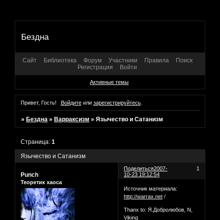
Бездна
Сайт
Библиотека
Форум
Участники
Правила
Поиск
Регистрация
Войти
Активные темы
Привет, Гость!
Войдите
или
зарегистрируйтесь
.
»
Бездна
»
Варраксизм
»
Язычество и Сатанизм
Страница:
1
Язычество и Сатанизм
Поделиться
2007-
1
Punch
10-23 19:12:54
Теоретик хаоса
Источник материала:
http://warrax.net
/
Thanx to: Я.Добролюбов, N,
Viking