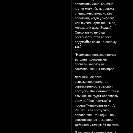
вспомнить Локи. Конечно,
шутки могут быть весьма
специфическими, но кто
вспомнит, когда улыбались
или шутили Христос, Яхве,
Аллах, или даже Будда?
Специально не буду
раскрывать этот аспект,
подумайте сами - а почему
так?
"Наименее полезно прожит
тот день, который мы
провели, ни разу не
засмеявшись" Н.Шамфор
Дальнейшее ярко
выраженное сходство -
ответственность за свои
поступки. Как сатанист, так и
язычник не будет сваливать
вину на "бес попутал" и
прочие "невиноватая я…".
Решать, как поступать,
вправе лишь ты один - но и
ответственность за свои
действия свалить не на кого.
В некоторой степени похож