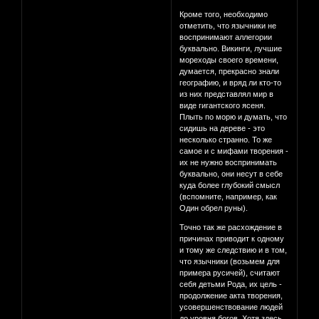
Кроме того, необходимо
отметить, что язычники не
воспринимают аллегории
буквально. Викинги, лучшие
мореходы своего времени,
думается, прекрасно знали
географию, и вряд ли кто-то
из них представлял мир в
виде гигантского ясеня.
Плыть по морю и думать, что
сидишь на дереве - это
несколько странно. То же
самое и с мифами творения -
их не нужно воспринимать
буквально, они несут в себе
куда более глубокий смысл
(вспомните, например, как
Один обрел руны).
Точно так же расхождение в
причинах приводит к одному
и тому же следствию и в том,
что язычники (возьмем для
примера русичей), считают
себя детьми Рода, их цель -
продолжение акта творения,
усовершенствование людей
до уровня богов. Хотя здесь