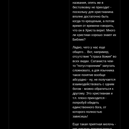
названия, опять же в
бестолковку не приходит -
поскольку для христианина
вполне достаточно быть
когда-то крещеным, а потом
время от времени говорить,
что он в Христа верит. Много
ли христиан хорошо знают их
Библию?
Ладно, чего у нас еще
общего… Вот, например,
отсутствие "страха божия" во
всех видах. Сатаниста чем-
то "потусторонним" запугать
сложновато, а для язычника
такое понятие вообще
абсурдно - ну, не получается
взаимодействовать с одним
богом - можно обратиться к
другому. Это христианам и
т.п. плохо приходится -
попробуй обидеть
единственного бога, от
которого полностью
зависишь!
Еще такая приятная мелочь -
нет никаких предписанных