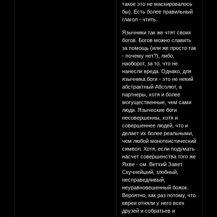
такое это не маскировалось
бы). Есть более правильный
глагол - чтить.
Язычники так же чтят своих
богов. Богов можно славить
за помощь (или же просто так
- почему нет?), либо,
наоборот, за то, что не
нанесли вреда. Однако, для
язычника боги - это не некий
абстрактный Абсолют, а
партнеры, хотя и более
могущественные, чем сами
люди. Языческие боги
несовершенны, хотя и
совершеннее людей, что и
делает их более реальными,
чем любой монотеистический
символ. Хотя, если подумать
насчет совершенства того же
Яхве - см. Ветхий Завет.
Скучнейший, злобный,
несправедливый,
неуравновешенный божок.
Вероятно, как раз потому, что
евреи отняли у него всех
друзей и собратьев и