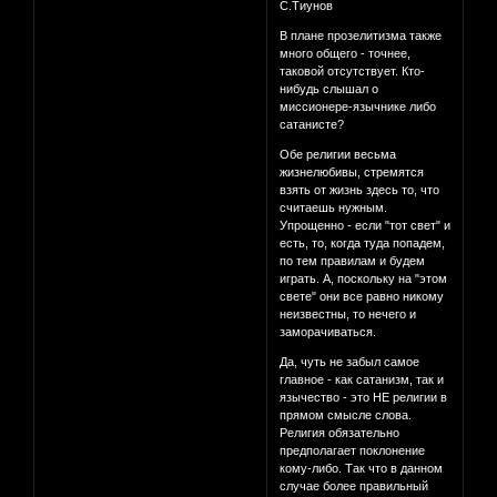
С.Тиунов
В плане прозелитизма также
много общего - точнее,
таковой отсутствует. Кто-
нибудь слышал о
миссионере-язычнике либо
сатанисте?
Обе религии весьма
жизнелюбивы, стремятся
взять от жизнь здесь то, что
считаешь нужным.
Упрощенно - если "тот свет" и
есть, то, когда туда попадем,
по тем правилам и будем
играть. А, поскольку на "этом
свете" они все равно никому
неизвестны, то нечего и
заморачиваться.
Да, чуть не забыл самое
главное - как сатанизм, так и
язычество - это НЕ религии в
прямом смысле слова.
Религия обязательно
предполагает поклонение
кому-либо. Так что в данном
случае более правильный