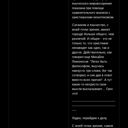
языческого мировоззрения
показана при помощи
сравнительного анализа с
христианским монотеизмом.
Сатанизм и язычество, с
моей точки зрения, имеют
гораздо больше общего, чем
различий. И общее - это не
только то, что христиане
ненавидят как одно, так и
другое. Действительно, как
говорил еще Михайло
Ломоносов: "Легко быть
философом, выучась
наизусть три слова: бог так
сотворил; и сие дая в ответ
вместо всех причин". А тут
какие-то нехристи свои
мысли высказывают… Грех
это!
--------------------------------------
--------------------------------------
----
Ладно, перейдем к делу.
С моей точки зрения, самое