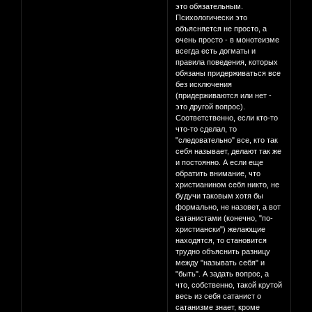
это обязательным.
Психологически это
объясняется не просто, а
очень просто - в монотеизме
всегда есть догматы и
правила поведения, которых
обязаны придерживаться все
без исключения
(придерживаются или нет -
это другой вопрос).
Соответственно, если кто-то
что-то сделал, то
"следовательно" все, кто так
себя называет, делают так же
и постоянно. А если еще
обратить внимание, что
христианином себя никто, не
будучи таковым хотя бы
формально, не назовет, а вот
сатанистами (конечно, "по-
христиански") желающие
находятся, то становится
трудно объяснить разницу
между "называть себя" и
"быть". А задать вопрос, а
что, собственно, такой крутой
весь из себя сатанист о
сатанизме знает, кроме