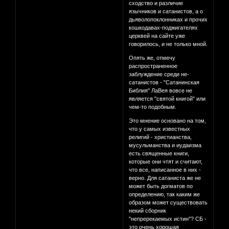
сходство и различие
язычников и сатанистов, а о
дьяволопоклонниках и прочих
кошкодавах-поджигателях
церквей на сайте уже
говорилось, и не только мной.
Опять же, отмечу
распространенное
заблуждение среди не-
сатанистов - "Сатанинская
Библия" ЛаВея вовсе не
является "святой книгой" или
чем-то подобным.
Это мнение основано на том,
что у самых известных
религий - христианства,
мусульманства и иудаизма
есть священные книги,
которые они чтят и считают,
что все, написанное в них -
верно. Для сатаниста же не
может быть догматов по
определению, так каким же
образом может существовать
некий сборник
"непререкаемых истин"? СБ -
это очень хорошая