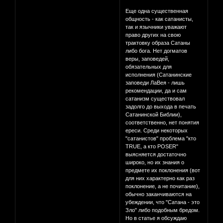
Еще одна существенная
общность - как сатанисты,
так и язычники уважают
право других на свою
трактовку образа Сатаны
либо бога. Нет догматов
веры, заповедей,
обязательных для
исполнения (Сатанинские
заповеди ЛаВея - лишь
рекомендации, да и сам
сатанизм существовал
задолго до выхода в печать
Сатанинской Библии),
соответственно, нет понятия
ереси. Среди некоторых
"сатанистов" проблема "кто
TRUE, а кто POSER"
выясняется достаточно
широко, но их знания о
предмете их поклонения (вот
для них характерно как раз
поклонение, а не почитание),
обычно заканчиваются на
убеждении, что "Сатана - это
Зло" либо подобным бредом.
Но в статье я обсуждаю