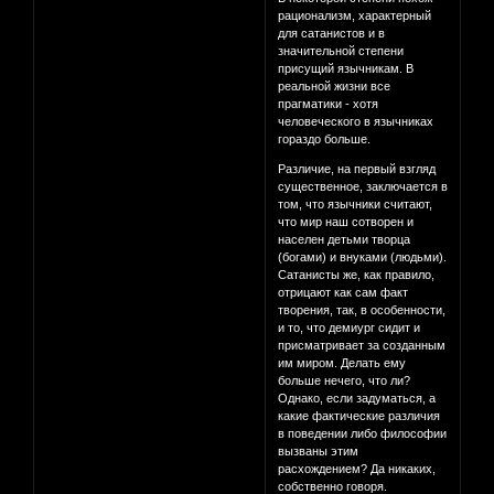
рационализм, характерный
для сатанистов и в
значительной степени
присущий язычникам. В
реальной жизни все
прагматики - хотя
человеческого в язычниках
гораздо больше.
Различие, на первый взгляд
существенное, заключается в
том, что язычники считают,
что мир наш сотворен и
населен детьми творца
(богами) и внуками (людьми).
Сатанисты же, как правило,
отрицают как сам факт
творения, так, в особенности,
и то, что демиург сидит и
присматривает за созданным
им миром. Делать ему
больше нечего, что ли?
Однако, если задуматься, а
какие фактические различия
в поведении либо философии
вызваны этим
расхождением? Да никаких,
собственно говоря.