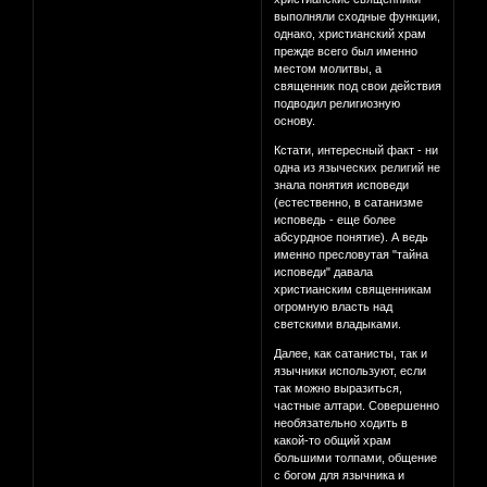
выполняли сходные функции,
однако, христианский храм
прежде всего был именно
местом молитвы, а
священник под свои действия
подводил религиозную
основу.
Кстати, интересный факт - ни
одна из языческих религий не
знала понятия исповеди
(естественно, в сатанизме
исповедь - еще более
абсурдное понятие). А ведь
именно пресловутая "тайна
исповеди" давала
христианским священникам
огромную власть над
светскими владыками.
Далее, как сатанисты, так и
язычники используют, если
так можно выразиться,
частные алтари. Совершенно
необязательно ходить в
какой-то общий храм
большими толпами, общение
с богом для язычника и