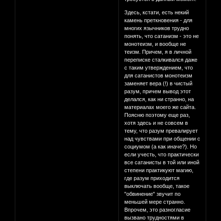
Здесь, кстати, есть некий
камень преткновения - для
многих язычников трудно
понять, что сатанизм - это не
монотеизм, и вообще не
теизм. Причем, я в личной
переписке сталкивался даже
с таким утверждением, что
для сатанистов монотеизм
заменяет вера (!) в чистый
разум, причем вывод этот
делался, как ни странно, на
материалах моего же сайта.
Поясню поэтому еще раз,
хотя здесь и не совсем в
тему, что разум превалирует
над чувствами при общении с
социумом (а как иначе?). Но
если учесть, что практически
все сатанисты в той или иной
степени практикуют магию,
где разум приходится
выключать вообще, такое
"обвинение" звучит по
меньшей мере странно.
Впрочем, это разногласие
вызвано трудностями в