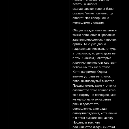
Кстати, о многих
скандинавских героях было
сказано "он не помнил отца
своего", что совершенно
немыслимо у славян.
Общим между нами является
также обвинения в кровавых
жертвоприношениях и прочих
оргиях. Мне уже давно
надоело расписывать, откуда
это взялось, но дело даже не
в том. Скажем, некоторые
язычники приносили жертвы -
вспомним тех же ацтеков.
Хотя, например, Одина
вполне устраивает глоток
пива, выплеснутый в костер.
Предположим, даже кто-то из
сатанистов тоже принес кого-
то в жертву - в принципе, мне
не жалко, если он осознает
риск и делает это
осмысленно, а не ради
самоутверждения, хотя лично
я в этом смысла не нахожу.
Но дело в том, что
большинство людей считают