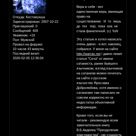
Вера в себя - вот
единственная вера, имеющая
право на
Откуда:
Костомукша
существование. И то лишь
Зарегистрирован
: 2007-10-22
Приглашений:
0
до тех пор, пока она не
Сообщений:
409
стала фанатичной. (с) YuN
Уважение:
+19
Эту статью я хотел написать
Пол:
Мужской
очень давно - и вот, наконец,
Провел на форуме:
10 часов 43 минуты
собрался. У меня на сайте
Последний визит:
http://warrax.net
/ давно лежит
2026-02-05 12:36:04
статья "Сеча" от имени
сатаниста, ранее бывшего
язычником, взгляд язычников
на сатанизм можно почитать
на сайте о русском
язычестве Ярослава
Добролюбова, хотя именно о
сатанизме там написано не
совсем корректно из-за
недостатка объективной
информации.
Кроме того, если вы не
читали - рекомендую всем
замечательную книгу
В.Б.Авдеева "Преодоление
христианства", где сущность