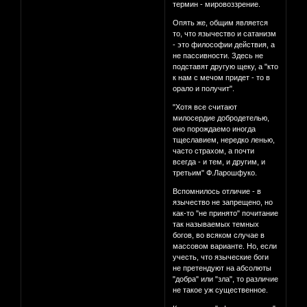
термин - мировоззрение.
Опять же, общим является
то, что язычество и сатанизм
- это философии действия, а
не пассивности. Здесь не
подставят другую щеку, а "кто
к нам с мечом придет - то в
орало и получит".
"Хотя все считают
милосердие добродетелью,
оно порождаемо иногда
тщеславием, нередко ленью,
часто страхом, а почти
всегда - и тем, и другим, и
третьим" Ф.Ларошфуко.
Вспомнилось отличие - в
язычество не запрещено, но
как-то "не принято" почитание
так называемых темных
богов, во всяком случае в
массовом варианте. Но, если
учесть, что языческие боги
не претендуют на абсолюты
"добра" или "зла", то различие
не такое уж существенное.