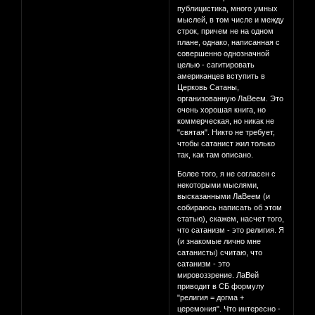
публицистика, много умных
мыслей, в том числе и между
строк, причем не на одном
плане, однако, написанная с
совершенно однозначной
целью - сагитировать
американцев вступить в
Церковь Сатаны,
организованную ЛаВеем. Это
очень хорошая книга, но
коммерческая, но никак не
"святая". Никто не требует,
чтобы сатанист жил только
так, как там описано.
Более того, я не согласен с
некоторыми мыслями,
высказанными ЛаВеем (и
собираюсь написать об этом
статью), скажем, насчет того,
что сатанизм - это религия. Я
(и знакомые лично мне
сатанисты) считаю, что
сатанизм - это
мировоззрение. ЛаВей
приводит в СБ формулу
"религия = догма +
церемония". Что интересно -