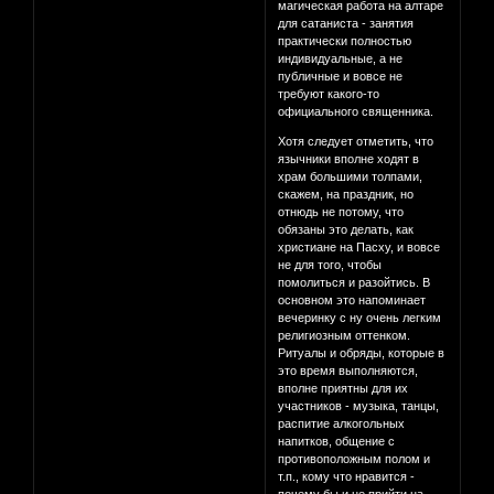
магическая работа на алтаре
для сатаниста - занятия
практически полностью
индивидуальные, а не
публичные и вовсе не
требуют какого-то
официального священника.
Хотя следует отметить, что
язычники вполне ходят в
храм большими толпами,
скажем, на праздник, но
отнюдь не потому, что
обязаны это делать, как
христиане на Пасху, и вовсе
не для того, чтобы
помолиться и разойтись. В
основном это напоминает
вечеринку с ну очень легким
религиозным оттенком.
Ритуалы и обряды, которые в
это время выполняются,
вполне приятны для их
участников - музыка, танцы,
распитие алкогольных
напитков, общение с
противоположным полом и
т.п., кому что нравится -