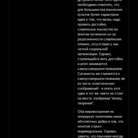
необходимо отметить, что
для большинства языческих
культов более характерна
идея о том, что жизнь надо
прожить достойно,
славянское язычество во
многом нетипично из-за
разрозненности славянских
племен, отсутствию у них
четкой социальной
организации. Однако,
стремящийся жить достойно
a priori занимается
самоусовершенствованием.
Сатанисты же стремятся к
самоусовершенствованию же
из чисто эгоистических
соображений - и опять итог
один и тот же: никто не стоит
на месте, изображая "венец
творения".
Оба мировоззрения не
оперируют понятиями неких
абсолютных добра и зла, эти
понятия строго
индивидуальны. Однако,
замечу, что язычники иногда