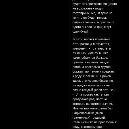
будет без приглашения (никто
не возражает - люди
гостеприимные), и даже не
то, что он будет теперь
самый главный, а просто - а
идите вы все на фиг, я тут
один буду!
Кстати, насчет почитания.
Есть разница в объектах,
которые чтят сатанисты и
язычники. Для язычника
таких объектов больше,
причем я не имею ввиду
богов, а несколько другое -
скажем, почтение к предкам,
к роду, к племени. Причем
здесь это именно безлично,
т.е предки почитаются не
лично каждый (если есть за
что), а просто как те, кто
продолжил род, частью
которого является язычник.
Язычество немыслимо без
национальных (либо
племенных) традиций.
Сатанисты же не привязаны к
роду, в котором они