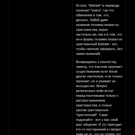
Кстати, "библия" в переводе
означает "книга", так что
обвинения в том, что,
дескать, ЛаВей даже
название позаимствовал из
христианства, верно
настолько же, как и в том, что
он и форму позаимствовал из
христианской Библии - нет,
чтобы свитком оформить, без
заимствований!
Возвращаясь к язычеству,
замечу, что язычник признает
существование всех богов
других пантеонов, и не только
признает, но и уважает их
могущество. Вопрос
религиозных войн встал
перед язычниками только с
распространением
христианства, и только
против христианских
"крестителей". Сами
подумайте - вот у вас свой
круг общения. И тут приходит
кто-то посторонний и говорит
даже не то, что он теперь тут