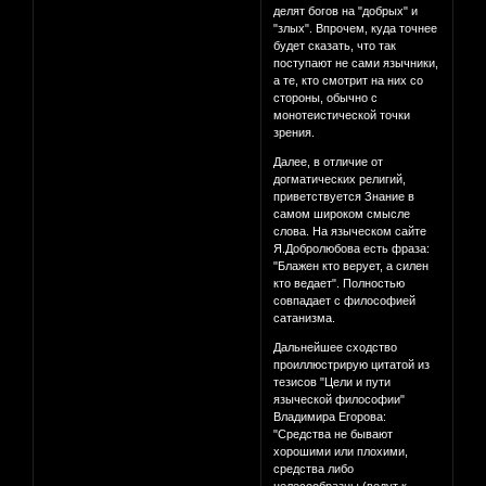
делят богов на "добрых" и
"злых". Впрочем, куда точнее
будет сказать, что так
поступают не сами язычники,
а те, кто смотрит на них со
стороны, обычно с
монотеистической точки
зрения.
Далее, в отличие от
догматических религий,
приветствуется Знание в
самом широком смысле
слова. На языческом сайте
Я.Добролюбова есть фраза:
"Блажен кто верует, а силен
кто ведает". Полностью
совпадает с философией
сатанизма.
Дальнейшее сходство
проиллюстрирую цитатой из
тезисов "Цели и пути
языческой философии"
Владимира Егорова:
"Средства не бывают
хорошими или плохими,
средства либо