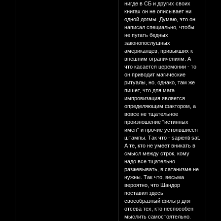
нигде в СБ и других своих
книгах он не описывает ни
одной догмы. Думаю, это он
написал специально, чтобы
не пугать бедных
законопослушных
американцев, привыкших к
внешним ограничениям. А
что касается церемонии - то
он приводит магические
ритуалы, но, однако, там же
пишет, что для мага
импровизация является
определяющим фактором, а
вовсе не тщательное
произношение "истинных
имен" и прочие устоявшиеся
штампы. Так что - sapienti sat.
А те, кто не умеет вникать в
смысл между строк, кому
надо все тщательно
разжевывать, в сатанизме не
нужны. Так что, весьма
вероятно, что Шандор
поставил здесь
своеобразный фильтр для
отсева тех, кто неспособен
мыслить самостоятельно.