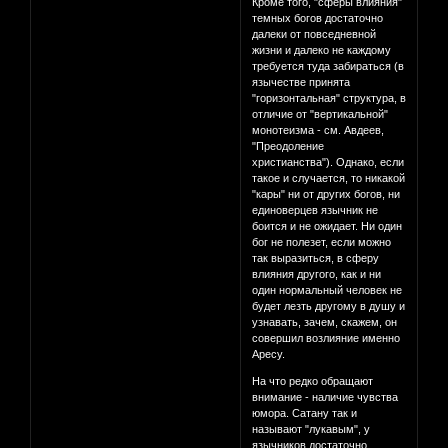
Кроме того, "сферы влияния"
темных богов достаточно
далеки от повседневной
жизни и далеко не каждому
требуется туда забираться (в
язычестве принята
"горизонтальная" структура, в
отличие от "вертикальной"
монотеизма - см. Авдеев,
"Преодоление
христианства"). Однако, если
такое и случается, то никакой
"кары" ни от других богов, ни
единоверцев язычник не
боится и не ожидает. Ни один
бог не полезет, если можно
так выразиться, в сферу
влияния другого, как и ни
один нормальный человек не
будет лезть другому в душу и
узнавать, зачем, скажем, он
совершил возлияние именно
Аресу.
На что редко обращают
внимание - наличие чувства
юмора. Сатану так и
называют "лукавым", у
язычников достаточно