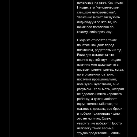
появились на свет. Как писал
Ницше, это "человеческое,
слишком человеческое".
Уважение может заслужить
индивидуум за что-то, но
никак все поголовно по
какому-либо признаку.
Сюда же относятся такие
понятия, как долг перед
племенем, родителями и т.д.
Если для сатаниста это
вполне пустой звук, то один
язычник мне даже как-то в
письме привел пример, когда,
по его мнению, сатанист
поступит иррационально,
пользуясь чувствами, а не
разумом - если мать, которая
не сделала ничего хорошего
ребенку, а даже наоборот,
вдруг тяжело заболеет, то
сатанист, дескать, все бросит
и побежит ухаживать - хотя
это не логично. Смею
уверить, не побежит. Просто
человеку такое весьма
трудно представить - опять