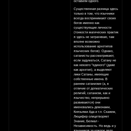
оставили одного.
Существенная разница здесь
только в том, что язычники
всегда воспринимают своих
богов именно как
существующие личности
(тонкости магических практик
я здесь не затрагиваю, там
вполне возможно
использование архетипов
языческих богов). Однако,
сатанисты рассматривают,
если задуматься, Сатану не
как некоего "единого" (даже
как архетип), а выделяют
лики Сатаны, имеющие
собственные имена. В
раннем сатанизме (а, в
отличие от догматических
религий, сатанизм, как и
язычество, непрерывно
развиваются) они
именовались демонами,
Князьями Ада и т.п. Скажем,
Люцифер олицетворяет
Знание, Белиал -
Независимость. Но ведь и у
язычников за каждое дело,