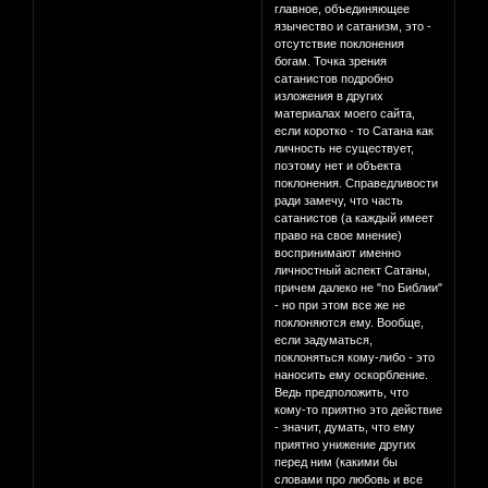
главное, объединяющее
язычество и сатанизм, это -
отсутствие поклонения
богам. Точка зрения
сатанистов подробно
изложения в других
материалах моего сайта,
если коротко - то Сатана как
личность не существует,
поэтому нет и объекта
поклонения. Справедливости
ради замечу, что часть
сатанистов (а каждый имеет
право на свое мнение)
воспринимают именно
личностный аспект Сатаны,
причем далеко не "по Библии"
- но при этом все же не
поклоняются ему. Вообще,
если задуматься,
поклоняться кому-либо - это
наносить ему оскорбление.
Ведь предположить, что
кому-то приятно это действие
- значит, думать, что ему
приятно унижение других
перед ним (какими бы
словами про любовь и все