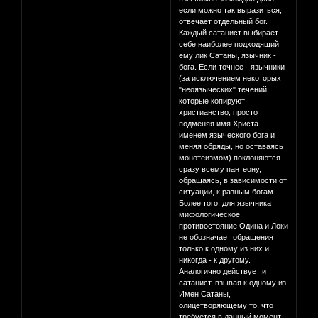
если можно так выразиться,
отвечает отдельный бог.
Каждый сатанист выбирает
себе наиболее подходящий
ему лик Сатаны, язычник -
бога. Если точнее - язычники
(за исключением некоторых
"неоязыческих" течений,
которые копируют
христианство, просто
подменяя имя Христа
именем языческого бога и
меняя обряды, но оставаясь
монотеизмом) поклоняются
сразу всему пантеону,
обращаясь, в зависимости от
ситуации, к разным богам.
Более того, для язычника
мифологическое
противостояние Одина и Локи
не обозначает обращения
только к одному из них и
никогда - к другому.
Аналогично действует и
сатанист, взывая к одному из
Имен Сатаны,
олицетворяющему то, что
требуется в данный момент.