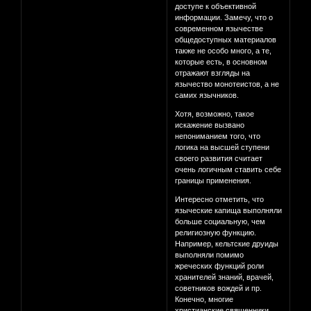
доступе к объективной
информации. Замечу, что о
современном язычестве
общедоступных материалов
также не особо много, а те,
которые есть, в основном
отражают взгляды на
язычество монотеистов, а не
самих язычников.
Хотя, возможно, такое
искажение вызвано
непониманием того, что
логика на высшей ступени
своего развития считает
очень логичным ставить себе
границы применения.
Интересно отметить, что
языческие капища выполняли
больше социальную, чем
религиозную функцию.
Например, кельтские друиды
выполняли помимо
жреческих функций роли
хранителей знаний, врачей,
советников вождей и пр.
Конечно, многие
христианские священники