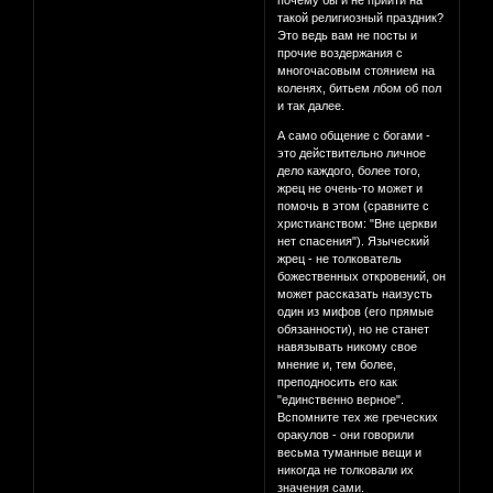
почему бы и не прийти на
такой религиозный праздник?
Это ведь вам не посты и
прочие воздержания с
многочасовым стоянием на
коленях, битьем лбом об пол
и так далее.
А само общение с богами -
это действительно личное
дело каждого, более того,
жрец не очень-то может и
помочь в этом (сравните с
христианством: "Вне церкви
нет спасения"). Языческий
жрец - не толкователь
божественных откровений, он
может рассказать наизусть
один из мифов (его прямые
обязанности), но не станет
навязывать никому свое
мнение и, тем более,
преподносить его как
"единственно верное".
Вспомните тех же греческих
оракулов - они говорили
весьма туманные вещи и
никогда не толковали их
значения сами.