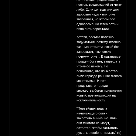
постов, воздержаний от чего-
либо. Если хочешь или для
здоровья надо - никто не
запрещает, но чтобы все
одновременно мясо есть и
пиво пить перестали…
Кстати, весьма полезно
задуматься, почему именно
так - монотеистический бог
запрещает, языческие
почему-то нет.. В сатанизме
проще - бога нет, запрещать
что-либо некому. Но
вспомните, что язычество
было гораздо раньше любого
монотеизма. И вот
представьте - среди
множества богов появляется
новый, претендующий на
исключительность…
"Первейшая задача
начинающего бога -
захватить внимание. Дать
они многого не могут,
остается, чтобы заставить
думать о себе, отнимать" (с)