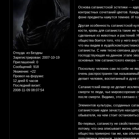
Основа сатанистской эстетики — идея
контрастных сочетаний цветов. Кажд
фоне предметы кажутся темнее. И то
Другая особенность сатанистской кул
кости, кровь для сатаниста такие же
сделанные из животных и растений. Н
общества боится того, что у него вну
что мы видим в иудейском/христианс
сатанисты. С ним тесно связана друг
Откуда:
из Бездны
господствующая на данном этапе эвол
Зарегистрирован
: 2007-10-19
основных тем сатанистского юмора —
Приглашений:
0
Сообщений:
918
Поскольку человек сам по себе не яв
Уважение:
+22
очень распространен так называемый
Провел на форуме:
делает человек, воспитанный в духе
12 дней 6 часов
Последний визит:
Сатанистский юмор не делает исключе
2008-11-09 08:07:54
смерти те люди, чье мировоззрение о
после смерти. Видимо, это связано с 
Элементов культуры, созданных сатан
сатанистские идеи зачастую находятс
обывателя, на чем стоит остановитьс
Во-первых, сатанисту не свойственно
потому, что она описывает жизнь обы
общества примерно так же, как обычн
популярных романов, телесериалов и