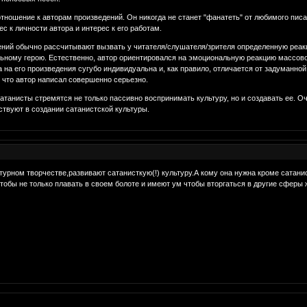
тношение к авторам произведений. Он никогда не станет "фанатеть" от любимого писат
с к личности автора и интерес к его работам.
ений обычно рассчитывают вызвать у читателя/слушателя/зрителя определенную реакц
ьному герою. Естественно, автор ориентировался на эмоциональную реакцию массовог
а на его произведения сугубо индивидуальна и, как правило, отличается от задуманн
 что автор написал совершенно серьезно.
сатанисты стремятся не только пассивно воспринимать культуру, но и создавать ее. 
ствуют в создании сатанистской культуры.
атурном творчестве,развивают сатанисткую(!) культуру.А кому она нужна кроме сата
обы не только плавать в своем болоте и имеют ум чтобы вторгаться в другие сферы 