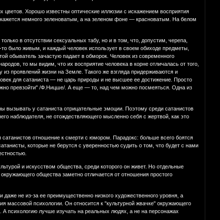
их цветов. Хорошо известны оптические иллюзии с искажением восприятия
е кажется немного зеленоватым, а на зеленом фоне — красноватым. На белом
лько в отсутствии сексуальных табу, но и в том, что, допустим, черепа,
да-то было живым, и каждый человек использует в своем обиходе предметы,
стой обыватель зачастую падает в обморок. Человек из современного
народов, то мы видим, что их восприятие человека в корне отличалась от того,
 из проявлений жизни на Земле. Такого же взгляда придерживаются и
ловек для сатаниста — не царь природы и не высшее ее достижение. Просто
лжно превзойти" /Ф.Ницше/. А еще — то, над чем можно посмеяться. Одна из
аны вызывать у сатаниста отрицательные эмоции. Поэтому среди сатанистов
его наблюдателя, не отождествляющего мысленно себя с жертвой, как это
ля сатанистов отношение к смерти с юмором. Парадокс: больше всего боятся
атанисты, которые не берутся с уверенностью судить о том, что будет с нами
естностью.
льтурой и искусством общества, среди которого он живет. Но отдельные
ре окружающего общества заметно отличается от отношения простого
 и даже не из-за ее преимущественно низкого художественного уровня, а
ния массовой психологии. Он относится к "культурной жвачке" окружающего
. А психологию лучше изучать на реальных людях, а не на персонажах