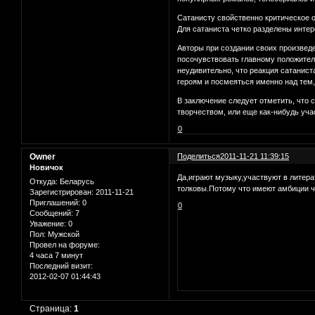
Сатанисту свойственно критическое о
Для сатаниста четко разделены интере
Авторы при создании своих произвед
посочувствовать главному положител
неудивительно, что реакция сатанист
героям и посмеяться именно над тем,
В заключение следует отметить, что 
творчеством, или еще как-нибудь уча
0
Owner
Поделиться
2011-11-21 11:39:15
Новичок
Да,играют музыку,участвуют в литер
Откуда:
Беларусь
толковы.Потому что имеют амбиции чт
Зарегистрирован
: 2011-11-21
Приглашений:
0
0
Сообщений:
7
Уважение:
0
Пол:
Мужской
Провел на форуме:
4 часа 7 минут
Последний визит:
2012-02-07 01:44:43
Страница:
1