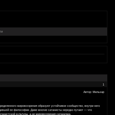
ти
1
Автор: Мильхар
определенного мировоззрения образуют устойчивое сообщество, внутри него
одившей ее философии. Даже многие сатанисты нередко путают — что
атанистской культуры, а не мировоззрения сатанизма.