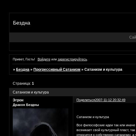
Бездна
Сай
Привет, Гость!
Войдите
или
зарегистрируйтесь
.
»
Бездна
»
Прогреcсивный Сатанизм
»
Сатанизм и культура
Страница:
1
Сатанизм и культура
Эгрон
Поделиться
2007-11-12 20:32:49
Дракон Бездны
Сатанизм и культура
Все философские идеи так или иначе 
возникает свой культурный пласт, та
относится к собственно сатанизму, а