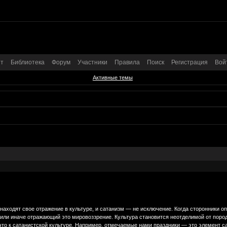
т
Библиотека
Форум
Участники
Правила
Поиск
Регистрация
Вой
Активные темы
находят свое отражение в культуре, и сатанизм — не исключение. Когда сторонники 
к или иначе отражающий это мировоззрение. Культура становится неотделимой от пор
 что к сатанистской культуре. Например, отмечаемые нами праздники — это элемент с