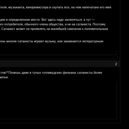
еля, музыканта, кинорежиссера и скупать все, на чем напечатано его имя.
ию в определенном месте. Вот здесь надо засмеяться, а тут —
о потребителя, обычного члена общества, а не на сатаниста. Поэтому
ой. Сатанист может не проявлять ни малейшей симпатии к положительным
Очень многие сатанисты играют музыку, или занимаются литературным
2
нистов??Знаешь даже в тупых голливудских фильмах сатанисты более
жизни.