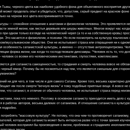
 Тьмы, черного цвета как наиболее удобного фона для объективного восприятия друг
ый может проделать опыт и убедиться, что, допустим, серый предмет на красном фон
лько на черном все цвета воспринимаются точно.
ьтуры — спокойное отношение к анатомии и физиологии человека. Это проявляется не то
 части земной жизни, как листья деревьев или шкуры животных. Многое вокруг нас ког
о при одном только взгляде на человеческий череп (а то и на собственную кровь) про
три. Это касается и физиологии, и психики. Но если посмотреть на культуру языческих 
ком/мусульманском обществе. Они не испытывают страха или отвращения ни к одному
ая особенность сатанистской культуры, а именно — отсутствие антропоцентризма. Че
юции форма жизни, как когда-то господствовали динозавры. "Человек есть то, что до
 человек со всеми его человеческими инстинктами, глупостями, комплексами.
ляется для сатаниста самоценностью, то страдания и смерть человека вовсе не обяз
 черный юмор. Почему бы не посмеяться над тем, что является смешным для сторонн
 гуманизма?
ний ни для чего, в том числе и для самого Сатаны. Кроме того, весьма характерно д
бещает им после смерти "вечную жизнь" и тому подобные приятные вещи. А вовсе не с
тем, что сатанист, в отличие от обычного человека, не испытывает страха перед неизв
истами, пока что немного. Поэтому в основном сатанисту приходится иметь дело с ку
я в работах авторов, весьма далеких от сатанизма. И отношение сатаниста к культу
я подробно.
 потреблять "массовую культуру". Не потому, что она чем-то противоречит сатанизму,
вателей, которая для сатаниста может быть интересна разве что с точки зрения изуче
ый человек воспринял бы произведения о жизни, проблемах и страданиях инопланетян
 попсовых песен.