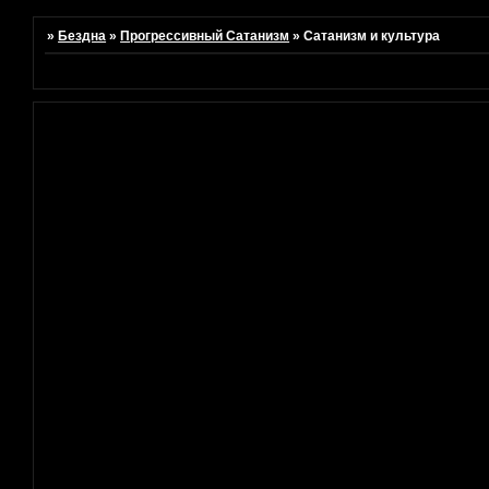
»
Бездна
»
Прогреcсивный Сатанизм
»
Сатанизм и культура