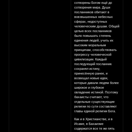
сотворены Богом ещё до
сотворения мира. Души
посланников обитают в
вовзвышенных небесных
сферах, недоступных
человеческим душам. Общей
целью всех посланников
было повышать степень
единения людей, учить их
высоким моральным
принципам, способствовать
прогрессу человеческой
цивилизации. Каждый
последующий посланник
сохранял истину,
принесённую ранее, и
возвещал новые идеи,
которые давали людям более
широкое и глубокое
овладение истиной. Поэтому
бахаисты считают, что
отдельные существующие
религии по сути составляют
главы единой религии Бога.
Как и в Христианстве, и в
Исаме, в Бахаизме
содержатся все те же пять