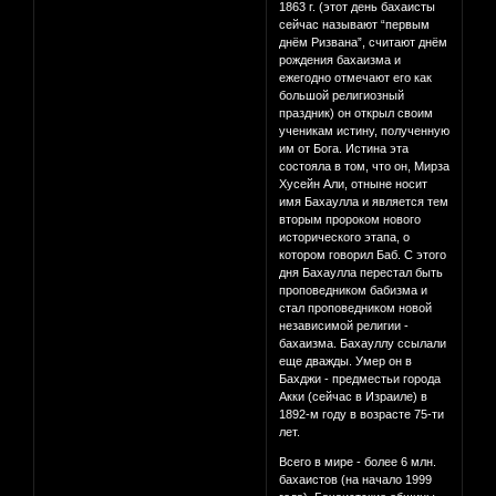
1863 г. (этот день бахаисты
сейчас называют “первым
днём Ризвана”, считают днём
рождения бахаизма и
ежегодно отмечают его как
большой религиозный
праздник) он открыл своим
ученикам истину, полученную
им от Бога. Истина эта
состояла в том, что он, Мирза
Хусейн Али, отныне носит
имя Бахаулла и является тем
вторым пророком нового
исторического этапа, о
котором говорил Баб. С этого
дня Бахаулла перестал быть
проповедником бабизма и
стал проповедником новой
независимой религии -
бахаизма. Бахауллу ссылали
еще дважды. Умер он в
Бахджи - предместьи города
Акки (сейчас в Израиле) в
1892-м году в возрасте 75-ти
лет.
Всего в мире - более 6 млн.
бахаистов (на начало 1999