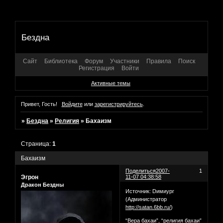
Бездна
Сайт
Библиотека
Форум
Участники
Правила
Поиск
Регистрация
Войти
Активные темы
Привет, Гость!
Войдите
или
зарегистрируйтесь
.
»
Бездна
»
Религия
»
Бахаизм
Страница:
1
Бахаизм
Поделиться
2007-
1
Эгрон
11-07 04:38:58
Дракон Бездны
Источник: Dимиург
(Администратор
http://satan.6bb.ru/
)
“Вера бахаи”, “религия бахаи”