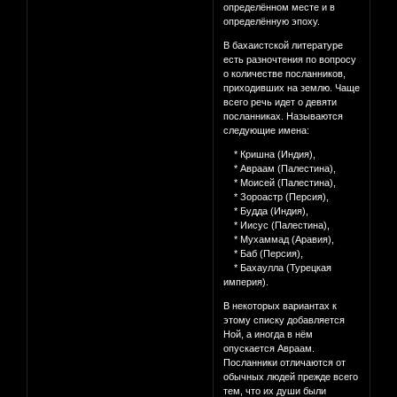
определённом месте и в
определённую эпоху.
В бахаистской литературе
есть разночтения по вопросу
о количестве посланников,
приходивших на землю. Чаще
всего речь идет о девяти
посланниках. Называются
следующие имена:
* Кришна (Индия),
* Авраам (Палестина),
* Моисей (Палестина),
* Зороастр (Персия),
* Будда (Индия),
* Иисус (Палестина),
* Мухаммад (Аравия),
* Баб (Персия),
* Бахаулла (Турецкая
империя).
В некоторых вариантах к
этому списку добавляется
Ной, а иногда в нём
опускается Авраам.
Посланники отличаются от
обычных людей прежде всего
тем, что их души были