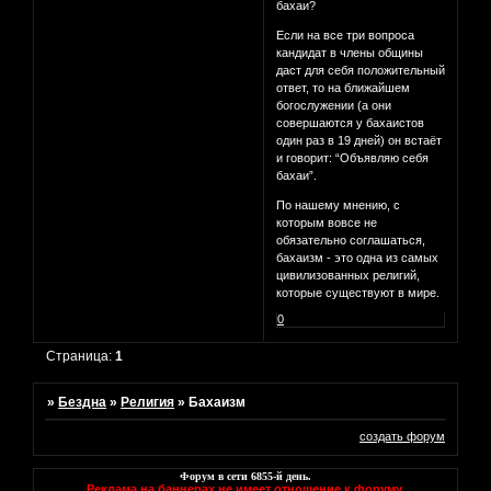
бахаи?
Если на все три вопроса
кандидат в члены общины
даст для себя положительный
ответ, то на ближайшем
богослужении (а они
совершаются у бахаистов
один раз в 19 дней) он встаёт
и говорит: “Объявляю себя
бахаи”.
По нашему мнению, с
которым вовсе не
обязательно соглашаться,
бахаизм - это одна из самых
цивилизованных религий,
которые существуют в мире.
0
Страница:
1
»
Бездна
»
Религия
»
Бахаизм
создать форум
Форум в сети
6855
-й день.
Реклама на баннерах не имеет отношение к форуму.