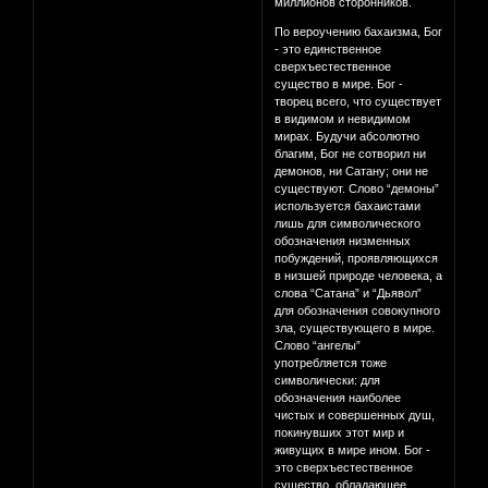
миллионов сторонников.
По вероучению бахаизма, Бог
- это единственное
сверхъестественное
существо в мире. Бог -
творец всего, что существует
в видимом и невидимом
мирах. Будучи абсолютно
благим, Бог не сотворил ни
демонов, ни Сатану; они не
существуют. Слово “демоны”
используется бахаистами
лишь для символического
обозначения низменных
побуждений, проявляющихся
в низшей природе человека, а
слова “Сатана” и “Дьявол”
для обозначения совокупного
зла, существующего в мире.
Слово “ангелы”
употребляется тоже
символически: для
обозначения наиболее
чистых и совершенных душ,
покинувших этот мир и
живущих в мире ином. Бог -
это сверхъестественное
существо, обладающее