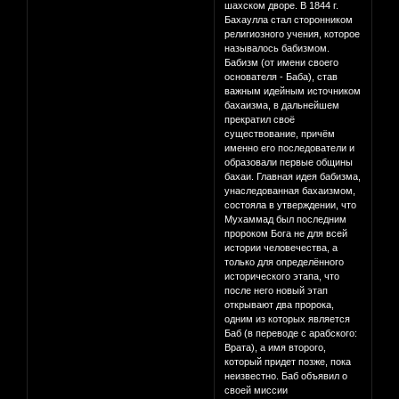
шахском дворе. В 1844 г.
Бахаулла стал сторонником
религиозного учения, которое
называлось бабизмом.
Бабизм (от имени своего
основателя - Баба), став
важным идейным источником
бахаизма, в дальнейшем
прекратил своё
существование, причём
именно его последователи и
образовали первые общины
бахаи. Главная идея бабизма,
унаследованная бахаизмом,
состояла в утверждении, что
Мухаммад был последним
пророком Бога не для всей
истории человечества, а
только для определённого
исторического этапа, что
после него новый этап
открывают два пророка,
одним из которых является
Баб (в переводе с арабского:
Врата), а имя второго,
который придет позже, пока
неизвестно. Баб объявил о
своей миссии