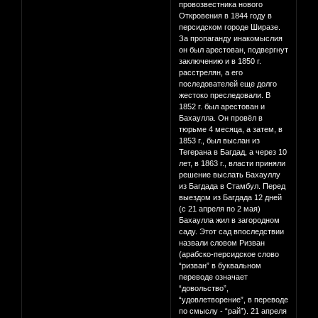
провозвестника нового
Откровения в 1844 году в
персидском городе Ширазе.
За пропаганду инакомыслия
он был арестован, подвергнут
заключению и в 1850 г.
расстрелян, а его
последователей еще долго
жестоко преследовали. В
1852 г. был арестован и
Бахаулла. Он провёл в
тюрьме 4 месяца, а затем, в
1853 г., был выслан из
Тегерана в Багдад, а через 10
лет, в 1863 г., власти приняли
решение выслать Бахауллу
из Багдада в Стамбул. Перед
выездом из Багдада 12 дней
(с 21 апреля по 2 мая)
Бахаулла жил в загородном
саду. Этот сад впоследствии
назвали словом Ризван
(арабско-персидское слово
“ризван” в буквальном
переводе означает
“довольство”,
“удовлетворение”, в переводе
по смыслу - “рай”). 21 апреля