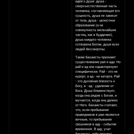
идей о душе: душа -
сверхъестественная часть
человека, составляющая его
сущность, душа не зависит
от тела, душа - целостное
образование (а не
совокупность мельчайших
частиц, как в буддизме),
душа каждого человека
сотворена Богом, души всех
людей бессмертны.
Также Бахаисты признают
существование рая и ада. Но
рай и ад они характеризуют
специфически. Рай - это не
курорт, а ад - не каторга. Рай
- это духовная близость к
Богу, а - ад - удаление от
Бога. Душа блаженствует,
когда она рядом с Богом, и
мучается, когда она далеко
от Него. Бахаисты считают,
что, если пребывание
праведников в раю является
вечным, то пребывание
грешников в аду - событие
временное. В аду, учат
бахаисты, идёт процесс