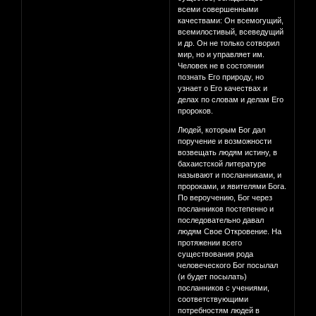
всеми совершенными
качествами: Он всемогущий,
всемилостивый, всеведущий
и др. Он не только сотворил
мир, но и управляет им.
Человек не в состоянии
познать Его природу, но
узнает о Его качествах и
делах по словам и делам Его
пророков.
Людей, которым Бог дал
поручение и возможности
возвещать людям истину, в
бахаистской литературе
называют и посланниками, и
пророками, и явителями Бога.
По вероучению, Бог через
посланников постепенно и
последовательно давал
людям Свое Откровение. На
протяжении всего
существования рода
человеческого Бог посылал
(и будет посылать)
посланников с учениями,
соответствующими
потребностям людей в