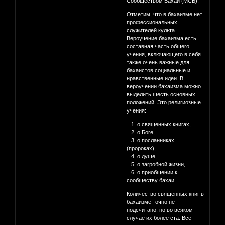
Сообществом Бахаи (МСБ).
Отметим, что в бахаизме нет
профессиональных
служителей культа.
Вероучение бахаизма есть
составная часть общего
учения, включающего в себя
также очень важные для
бахаистов социальные и
нравственные идеи. В
вероучении бахаизма можно
выделить шесть основных
положений. Это религиозные
учения:
1. о священных книгах,
2. о Боге,
3. о посланниках
(пророках),
4. о душе,
5. о загробной жизни,
6. о приобщении к
сообществу бахаи.
Количество священных книг в
бахаизме точно не
подсчитано, но во всяком
случае их более ста. Все