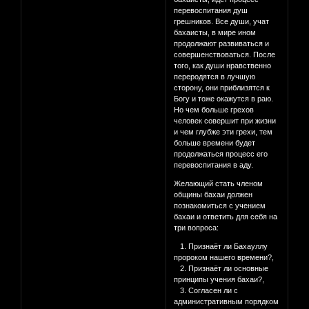
перевоспитания душ
грешников. Все души, учат
бахаисты, в мире ином
продолжают развиваться и
совершенствоваться. После
того, как души нравственно
переродятся в лучшую
сторону, они приблизятся к
Богу и тоже окажутся в раю.
Но чем больше грехов
человек совершит при жизни
и чем глубже эти грехи, тем
больше времени будет
продолжаться процесс его
перевоспитания в аду.
Желающий стать членом
общины бахаи должен
познакомиться с учением
бахаи и ответить для себя на
три вопроса:
1. Признаёт ли Бахауллу
пророком нашего времени?,
2. Признаёт ли основные
принципы учения бахаи?,
3. Согласен ли с
административным порядком