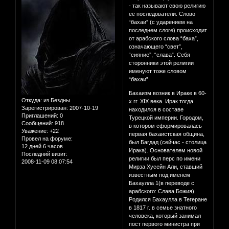
- так называют свою религию
её последователи. Слово
“бахаи” (с ударением на
последнем слоге) происходит
от арабского слова “баха”,
означающего “свет”,
“сияние”, “слава”. Себя
сторонники этой религии
именуют тоже словом
“бахаи”.
Бахаизм возник в Ираке в 60-
Откуда:
из Бездны
х гг. XIX века. Ирак тогда
Зарегистрирован
: 2007-10-19
находился в составе
Приглашений:
0
Турецкой империи. Городом,
Сообщений:
918
в котором сформировалась
Уважение:
+22
первая бахаистская община,
Провел на форуме:
был Багдад (сейчас - столица
12 дней 6 часов
Ирака). Основателем новой
Последний визит:
религии был перс по имени
2008-11-09 08:07:54
Мирза Хусейн Али, ставший
известным под именем
Бахаулла 1(в переводе с
арабского: Слава Божия).
Родился Бахаулла в Тегеране
в 1817 г. в семье знатного
человека, который занимал
пост первого министра при