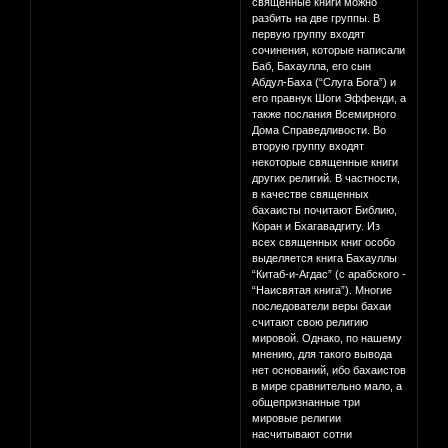
священные книги можно
разбить на две группы. В
первую группу входят
сочинения, которые написали
Баб, Бахаулла, его сын
Абдул-Баха (“Слуга Бога”) и
его правнук Шоги Эффенди, а
также послания Всемирного
Дома Справедливости. Во
вторую группу входят
некоторые священные книги
других религий. В частности,
в качестве священных
бахаисты почитают Библию,
Коран и Бхагавадгиту. Из
всех священных книг особо
выделяется книга Бахауллы
“Китаб-и-Агдас” (с арабского -
“Наисвятая книга”). Многие
последователи веры бахаи
считают свою религию
мировой. Однако, по нашему
мнению, для такого вывода
нет оснований, ибо бахаистов
в мире сравнительно мало, а
общепризнанные три
мировые религии
насчитывают сотни