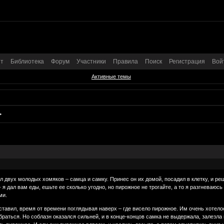
т
Библиотека
Форум
Участники
Правила
Поиск
Регистрация
Вой
Активные темы
>
ил двух молодых хомяков – самца и самку. Принес он их домой, посадил в клетку, и ре
 я дал вам еды, ешьте ее сколько угодно, но пирожное не трогайте, а то я разгневаюсь 
ми.
оставил, время от времени поглядывая наверх – где висело пирожное. Им очень хотело
браться. Но соблазн оказался сильней, и в конце-концов самка не выдержала, залезла 