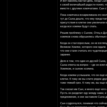
И вот наконец настал день, когда Сын
к своей величайшей радости понял, ч
вместе с другими хомячатами. Сын ст
Пока хомячиха вскармливала его моло
тут до Сына дошло, что ему предстоит
присутствия в клетке они увеличили 
когда все хомяки будут спать.
Решив проблему с Сыном, Отец и Дух 
хомяков снова обрушились обычные ка
Когда он стал взрослым, он не взглян
Великом Хомяке, которого они ждали.
что они стали считать его чудотворц
заранее.
Дело в том, что один из друзей Сына,
Сына ответа на вопрос – где он взял 
Хомяком, и сыном хозяина.
Когда хомяки услышали, что он еще и 
клетки. К тому же вы спите рядом дру
тоже тяжкий грех. К тому же, вы еще е
Так сказал им Сын, и много еще чего 
Пусть он разделит еду между нами, и 
предложение, и они заставили Сына д
Сын содрогнулся, понимая что сейчас