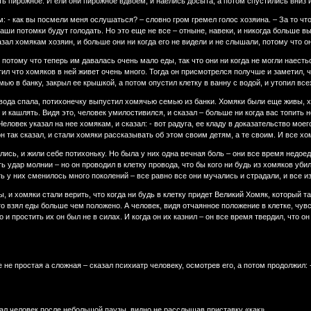
сть пирожное. И ели они пирожное вдвоем, и наелись досыта, а потом спустились вниз и
 - как вы посмели меня ослушаться? – словно гром гремел голос хозяина. – За то чт
 ваши потомки будут голодать. Но это еще не все – отныне, навеки, и никогда больше в
зал хомякам хозяин, и больше они ни когда его не видели и не слышали, потому что он 
потому что теперь им давалась очень мало еды, так что они ни когда не могли наестьс
тил что хомяков в ней живет очень много. Тогда он присмотрелся получше и заметил, 
ю в банку, закрыл ее крышкой, а потом опустил клетку в ванну с водой, и утопил всех
 вода спала, потихонечку выпустил хомячью семью из банки. Хомяки были еще живы, хо
 и кашлять. Видя это, человек умилостивился, и сказал – больше ни когда вас топить н
еловек указал на нее хомякам, и сказал: - вот радуга, ее кладу в доказательство моего
он так сказал, и стали хомяки рассказывать об этом своим детям, а те своим. И все хо
ись, и жили себе потихоньку. Но была у них одна вечная боль – они все время недое
ь удар молнии – но он проводил в клетку провода, что бы кого ни будь из хомяков уби
оть у них сменилось много поколений – все равно все они мучались и страдали, и все и
и хомяки стали верить, что когда ни будь в клетку придет Великий Хомяк, который так 
то взял еды больше чем положено. А человек, видя отчаянное положение в клетке, чувств
 и простить их он был не в силах. И когда он их казнил – он все время твердил, что о
е не простая а сложная – сказал психиатр человеку, осмотрев его, а потом продолжил
азал человек после небольшой паузы, видно не расслышав приставку «как».