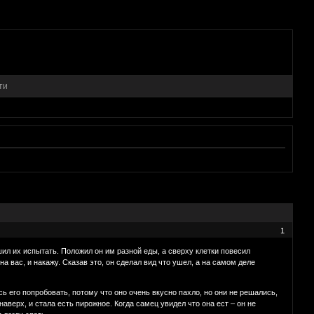
ти
1
шил их испытать. Положил он им разной еды, а сверху клетки повесил
на вас, и накажу. Сказав это, он сделал вид что ушел, а на самом деле
сь его попробовать, потому что оно очень вкусно пахло, но они не решались,
наверх, и стала есть пирожное. Когда самец увидел что она ест – он не