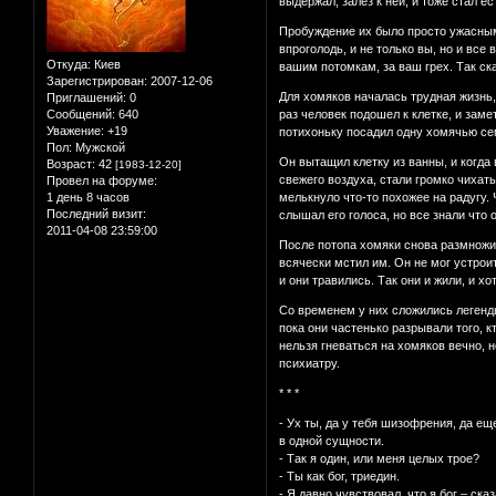
выдержал, залез к ней, и тоже стал е
Пробуждение их было просто ужасным:
впроголодь, и не только вы, но и все
Откуда:
Киев
вашим потомкам, за ваш грех. Так ска
Зарегистрирован
: 2007-12-06
Для хомяков началась трудная жизнь, 
Приглашений:
0
Сообщений:
640
раз человек подошел к клетке, и заме
Уважение:
+19
потихоньку посадил одну хомячью семь
Пол:
Мужской
Он вытащил клетку из ванны, и когда
Возраст:
42
[1983-12-20]
свежего воздуха, стали громко чихать
Провел на форуме:
1 день 8 часов
мелькнуло что-то похожее на радугу. Ч
Последний визит:
слышал его голоса, но все знали что 
2011-04-08 23:59:00
После потопа хомяки снова размножил
всячески мстил им. Он не мог устроит
и они травились. Так они и жили, и х
Со временем у них сложились легенды, 
пока они частенько разрывали того, к
нельзя гневаться на хомяков вечно, но
психиатру.
* * *
- Ух ты, да у тебя шизофрения, да ещ
в одной сущности.
- Так я один, или меня целых трое?
- Ты как бог, триедин.
- Я давно чувствовал, что я бог – ск