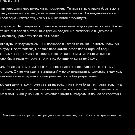
 легли спать.
о вы нарушили мою волю, я вас проклинаю. Теперь вы всю жизнь будете жить
ы не увидите лица моего, и не услышите моего голоса. Вот воздаянье вам и
подходил к клетке так, что бы они не могли его увидеть.
я досыта. Не смотря на это, они все равно жили, и даже размножались. Как-то
что все они впали в страшные грехи и злодеяния. Человек не выдержал и
 хомяков, кроме тех что были в банке.
тя чуть не задохнулись. Они поскорее вылезли из банки – а потом, вдохнув
е буду. В этот момент, в облаке пара оставшегося после горячей воды,
 с вами завета. Ни кто из хомяков не видел хозяина, и ни кто из них не
мяки были рады – что хоть топить их больше ни когда не будут.
дали. Человек не мог им простить первородного непослушанья, и поэтому
ло током. Он не мог сделать эпидемий – но он подкладывал хомякам в еду яда,
з-за того самого пирожного, которое они съели без разрешенья.
будет делить еду, что ее хватит на всех, и ни кто не будет ей травиться. Ну а
овал, что что-то не так, но что именно не так, он не знал. Он понимал, что
н их любит. В конце концов, он отчаялся найти выход сам, и пошел за советом к
: - Обычная шизофрения это раздвоение личности, а у тебя сразу три личности