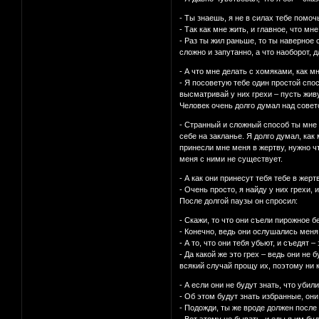
- Ты знаешь, я не в силах тебе помоч
- Так как мне жить, и главное, что м
- Раз ты жил раньше, то ты наверное
сложно и запутанно, а что наоборот, 
- А что мне делать с хомяками, как м
- Я посоветую тебе один простой спос
высматривай у них грехи – пусть живу
Человек очень долго думал над совето
- Странный и сложный способ ты мне 
себе на закланье. Я долго думал, как
принесли мне меня в жертву, нужно чт
меня с ними не существует.
- А как они принесут тебя тебе в жер
- Очень просто, я найду у них грехи,
После долгой паузы он спросил:
- Скажи, то что они съели пирожное 
- Конечно, ведь они ослушались меня,
- А то, что они тебя убьют, и съедят –
- Да какой же это грех – ведь они не б
всякий случай прощу их, поэтому ни к
- А если они не будут знать, что убил
- Об этом будут знать избранные, они
- Подожди, ты же вроде должен после