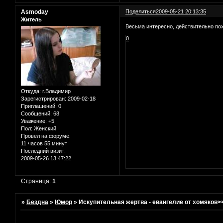
Asmoday
Поделиться
2009-05-21 20:13:35
Житель
Весьма интересно, действительно пох
0
Откуда:
г.Владимир
Зарегистрирован
: 2009-02-18
Приглашений:
0
Сообщений:
68
Уважение:
+5
Пол:
Женский
Провел на форуме:
11 часов 55 минут
Последний визит:
2009-05-26 13:47:22
Страница:
1
»
Бездна
»
Юмор
»
Искупительная жертва - евангелие от хомяков>