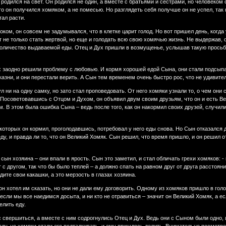
 родился на свет. Он родился не один, а вместе с братьями и сестрами, но человеком
то он получился хомяком, а не помесью. Но разглядеть себя получше он не успел, так
ал расти.
ком, он совсем не задумывался, что в клетке царит голод. Но вот пришел день, когда
 не только стать жертвой, но еще и голодать всю свою хомячью жизнь. Не выдержав, он
количество выдаваемой еды. Отец и Дух пришли в возмущенье, услышав такую просьбу,
заодно решили проблему с любовью. И кормя хорошей едой Сына, они стали подсыпать 
зни, и они перестали верить. А Сын тем временем очень быстро рос, что не удивител
ул ни на одну самку, но зато стал проповедовать. От него хомяки узнали то, о чем они
 Посоветовавшись с Отцом и Духом, он объявил двум своим друзьям, что он и есть Вел
ем. В этом была ошибка Сына – ведь после того, как он накормил своих друзей, случил
 которых он кормил, проголодавшись, потребовал у него еды снова. Но Сын отказался 
еду, и правда ли то, что он Великий Хомяк. Сын решил, что время пришло, и он решил 
сын хозяина – они впали в ярость. Сын это заметил, и стал обличать грехи хомяков: - 
г с другом, так что бы было теплей – а должно спать на равном друг от друга расстоян
дите свои какашки, а это мерзость в глазах хозяина.
он хотел им сказать, но они не дали ему договорить. Одному из хомяков пришло в голов
если мы все наедимся досыта, и ни кто не отравиться – значит он Великий Хомяк, а е
елить еду.
 свершиться, а вместе с ним содрогнулись Отец и Дух. Ведь они с Сыном были одно, 