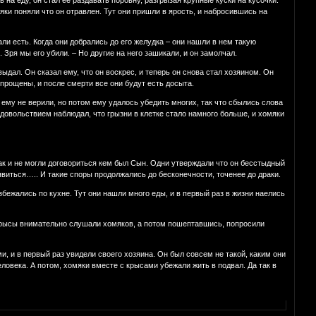
на еду, он стал ее раздавать поровну, разгрызая крупные куски на кусочки.
мяки поняли что он отравлен. Тут они пришли в ярость, и набросившись на
тали есть. Когда они добрались до его желудка – они нашли в нем такую
. Зря мы его убили. – Но другие на него зашикали, и он замолчал.
выдал. Он сказал ему, что он воскрес, и теперь он снова стал хозяином. Он
и прощены, и после смерти все они будут есть досыта.
 ему не верили, но потом ему удалось убедить многих, так что сбылись слова
с удовольствием наблюдал, что грызни в клетке стало намного больше, и хомяки
ак и не могли договориться кем был Сын. Одни утверждали что он бесстыдный
явиться….. И такие споры продолжались до бесконечности, точенее до драки.
збежались по кухне. Тут они нашли много еды, и в первый раз в жизни наелись
. Крысы внимательно слушали хомяков, а потом пошептавшись, попросили
и, и в первый раз увидели своего хозяина. Он был совсем не такой, каким они
человека. А потом, хомяки вместе с крысами убежали жить в подвал. Да так в