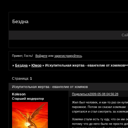
Бездна
Сай
Привет, Гость!
Войдите
или
зарегистрируйтесь
.
»
Бездна
»
Юмор
»
Искупительная жертва - евангелие от хомяков>
Страница:
1
Искупительная жертва - евангелие от хомяков
Koleson
Поделиться
2009-05-08 04:56:28
Старший модератор
Жил был человек, и как-то раз он куп
пирожное. Потом он сказал хомякам: -
спрятался и стал смотреть за хомяка
Хомяки стали есть ту еду, что он им 
потому что до него было не просто до