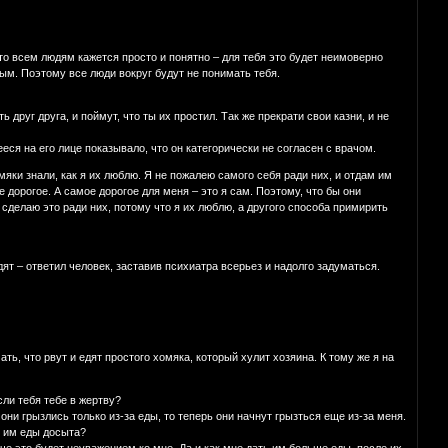
что всем людям кажется просто и понятно – для тебя это будет неимоверно
ным. Поэтому все люди вокруг будут не понимать тебя.
друг друга, и поймут, что ты их простил. Так же прекрати свои казни, и не
еся на его лице показывало, что он категорически не согласен с врачом.
яки знали, как я их люблю. Я не пожалею самого себя ради них, и отдам им
е дорогое. А самое дорогое для меня – это я сам. Поэтому, что бы они
 сделаю это ради них, потому что я их люблю, а другого способа примирить
едят – ответил человек, заставив психиатра всерьез и надолго задуматься.
умать, что рвут и едят простого хомяка, который хулит хозяина. К тому же я на
если тебя тебе в жертву?
 они грызлись только из-за еды, то теперь они начнут грызться еще из-за меня.
ь им еды досыта?