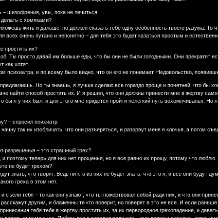
ь – шизофрения, увы, пока не лечиться
не делать с хомяками?
 сможешь жить и дальше, но должен сказать тебе одну особенность твоего разума. То 
для всех очень путано и непонятно – для тебя это будет казаться простым и естествен
не простить их?
об. Ты просто давай им больше еды, что бы они не были голодными. Они прекратят есть 
т как хотят.
м психиатра, и по всему было видно, что он его не понимает. Недовольство, появивше
предлагаешь. Но ты знаешь, я лучше сделаю все гораздо проще и понятней, что бы хом
 мне найти способ простить их. И я решил, что они должны принести мне в жертву само
о бы я у них был, и для этого мне придется пройти нелегкий путь вохомячиванья. Но я
тву? – спросил психиатр
 и начну так их изобличать, что они разъяряться, и разорвут меня в клочья, а потом съ
без разрешенья – это страшный грех?
 и поэтому теперь для них нет прощенья, но я все равно их прощу, потому что люблю.
 это не будет грехом?
удут знать, что творят. Ведь ни кто из них не будет знать, что это я, и все они будут д
акого греха в этом нет.
и и съели тебя – то как они узнают, что ты пожертвовал собой ради них, и что они прин
 расскажут другим, и блаженны те кто поверит, но поверят в это не все. И если раньше
 принесения тебя тебе в жертву простить их, за их первородное грехопадение, и дават