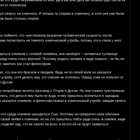
аче это будет неуважением ко мне. Да и как мне дать им больше еды, после их
ел от психиатра.
ул сверху на хомячиху. И попала та сперма в хомячиху, и хотя она уже была
ков было столько споров.
 вы поймете, что чувствовала разумная человеческая сущность после
аже посмотреть не темноту хомячихиной утробы, потому что и глаза у него
одиться хомяком с головой человека, или наоборот – человечье туловище
предстояло стать жертвой. Поэтому родись человек в виде помеси – он бы не
е заметил, как стал философом.
л, что они его бросили и предали. Ведь не по своей воле он оказался
 утробу, хотя делать ему это совсем не хотелось. Перед этим он получил от
л Духом.
го попробовал затеять разговор с Отцом и Духом. Но они словно чувствовали,
илось, что деться ему было не куда, и ему пришлось вселиться в зародыш
Сын оказался хомяком, и философствовал в хомячихиной утробе, ожидая своего
м, что среди хомяков находиться Сын. Поэтому он прекратил свои обычные
й своей любви к хомякам, но на это пришлось пойти ради сына. А хомяки, видя
поделит еду, что ее хватит на всех, и ни кто ей не будет травиться.