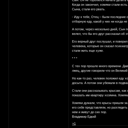
Сын. Он не торопился начать делить е
Когда он закончил, хомяки стали есть
Сына, стали его рвать.
- Иду к тебе, Отец – были последние 
отборную еду, какой у них ни когда н
А потом, через несколько дней, Сын п
велел, что бы его друг рассказал об 
Его верный друг послушал, и поверил 
человека, которые он сказал психиатр
стали жить еще хуже.
* * *
С тех пор прошло много времени. Дав
лжец, другие говорили что он Велики
Но как-то раз, человек положил еду х
досыта. А потом они убежали в подва
Стали они рассказывать крысам, как 
показать им квартиру хозяина. Хомяки
Хомяки думали, что крысы пришли за е
его себе представляли, но разглядеть
нем и живут до сих пор.
Владимир Едкий
+1