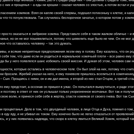
ду давать еще меньше. Пойми, раз я страдал ради них – они должны страдать тоже, ин
 с них и прощенья – а еды ни крошки – сказал человек со злостью, а потом встал и уш
пасением хомяков. Взял он каплю своей спермы, подошел потихоньку к клетке, и капн
на что-то почувствовала. Так случилось беспорочное зачатье, о котором потом у хомя
 просто оказаться в эмбрионе хомяка. Представьте себя в таком жалком обличье – и
анье, но он не мог пошевелиться, потому что шевелить еще было не чем. Он не мог д
ное что оставалось человеку – так это думать.
ливы, и всякие неприятные предположения лезли ему в голову. Ему казалось, что он р
л себя тем, что даже если он родиться в нормальное хомячьей плоти – все равно ему 
гда бы у него появлялся шанс избежать своей миссии. И думая об этом, человек сам н
ущности, которые остались в человеческом теле. Он был злой на них, потому что счита
они бросили. Жребий указал на него, и ему поневоле пришлось вселиться в хомячихину
– Сын. Прощаясь с ними, он и им дал имена, и второй из них стал Отцом, а третий ста
то ему предстоит, а осознав он пришел в ужас. Он попытался выкрутиться, и ради это
, и поэтому в ответ от них он услышал только укоризненное молчанье. Вот так и получ
свою волю, и принеся себя себе в жертву, спасти хомяков от своего гнева. Вот так 
и процветанья. Дело в том, что двуединый человек, в лице Отца и Духа, помнил о то
в еду яду, и не убивал их током. Ему конечно было не легко отказаться от проявлени
ь, и у них появилась надежда, что скоро в клетку явиться Великий Хомяк, который так 