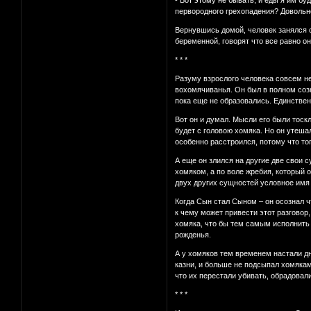
- Вот этому не бывать, и еды я им бу
первородного грехопадения? Довольно
Вернувшись домой, человек занялся с
беременной, говорят что все равно о
* * *
Разуму взрослого человека совсем не
вохомячиванья. Он был в полном созн
пока еще не образовались. Единствен
Вот он и думал. Мысли его были тоск
будет с головою хомяка. Но он утеша
особенно расстроился, потому что то
А еще он злился на другие две свои с
хомяком, а по воле жребия, который 
двух других сущностей условное имя 
Когда Сын стал Сыном – он осознал ч
к чему может привести этот разговор
хомяка, что бы тем самым исполнить 
рожденья.
А у хомяков тем временем настали дн
казни, и больше не подсыпал хомякам 
что их перестали убивать, обрадовалис
* * *