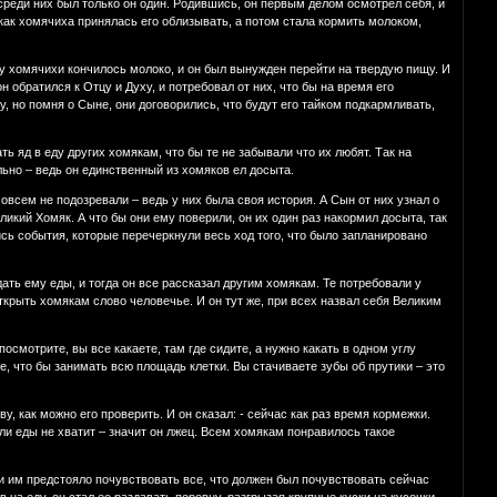
 среди них был только он один. Родившись, он первым делом осмотрел себя, и
 как хомячиха принялась его облизывать, а потом стала кормить молоком,
 у хомячихи кончилось молоко, и он был вынужден перейти на твердую пищу. И
 обратился к Отцу и Духу, и потребовал от них, что бы на время его
 но помня о Сыне, они договорились, что будут его тайком подкармливать,
яд в еду других хомякам, что бы те не забывали что их любят. Так на
ьно – ведь он единственный из хомяков ел досыта.
 совсем не подозревали – ведь у них была своя история. А Сын от них узнал о
икий Хомяк. А что бы они ему поверили, он их один раз накормил досыта, так
ись события, которые перечеркнули весь ход того, что было запланировано
дать ему еды, и тогда он все рассказал другим хомякам. Те потребовали у
открыть хомякам слово человечье. И он тут же, при всех назвал себя Великим
посмотрите, вы все какаете, там где сидите, а нужно какать в одном углу
ие, что бы занимать всю площадь клетки. Вы стачиваете зубы об прутики – это
у, как можно его проверить. И он сказал: - сейчас как раз время кормежки.
сли еды не хватит – значит он лжец. Всем хомякам понравилось такое
и им предстояло почувствовать все, что должен был почувствовать сейчас