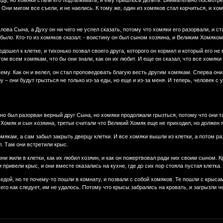
ду, но хомяки стали его подталкивать, и ему пришлось делить. Внимательно посмотрев 
. Они мигом все съели, и не наелись. К тому же, один из хомяков стал корчиться, и хо
слова Сына, а Духу он ни чего не успел сказать, потому что хомяки его разорвали, и с
е было. Кто-то из хомяков сказал: - воистину он был сыном хозяина, и Великим Хомяком
одошел к клетке, и тихонько позвал своего друга, которого он кормил и который его не 
этом всем хомякам, что бы они знали, как он их любит. И еще он сказал, что все хомяк
ему. Как он и велел, он стал проповедовать благую весть другим хомякам. Сперва они
у – они будут грызться не только из-за еды, но еще и из-за меня. И теперь, человек 
но был разорван верный друг Сына, но хомяки продолжали грызться, потому что они т
й Хомяк и сын хозяина, третьи считали что Великий Хомяк еще не приходил, но должен 
омякам, а сам забыл закрыть дверцу клетки. И все хомяки вышли из клетки, а потом ра
л. Там они встретили крыс.
они жили в клетки, как их любил хозяин, и как он пожертвовал ради них своим сыном
 привели крыс, и они вместе оказались на кухне, где до сих пор стояла пустая клетка.
дой, но те почему-то пошли в комнату, и позвали с собой хомяков. Те пошли с крысам
 его как следует, им не удалось. Потому что крысы забрались на кровать, и загрызли 