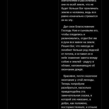
обитателями и расселились
они по всей земле, что не
будет больше Бог проклинать
землю и человека, ведь все
равно изначально стремится
он ко злу.
Дал свое Благословение
Господь Ною и сыновьям его,
чтобы плодились и
размножались, отдал Бог им
в руки все живое на земле.
Решил Бог, что никогда не
погибнет больше род людской
от потопа, и оставил он в
небе знамение завета между
собою и землей - радугу в
облаке, напоминающую об
окончании дождя.
Красивое, почти сказочное
окончание у этой легенды.
Теперь попробуем
разобраться, насколько
правдоподобна эта
замечательная сказка, в
которой зло наказано, а
добро, как положено,
восторжествовало, и отныне