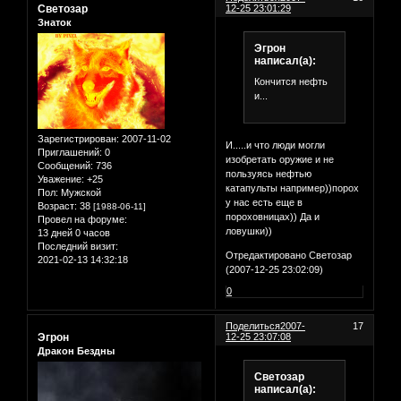
Светозар
12-25 23:01:29
Знаток
Эгрон
написал(а):
Кончится нефть
и...
Зарегистрирован
: 2007-11-02
И.....и что люди могли
Приглашений:
0
изобретать оружие и не
Сообщений:
736
пользуясь нефтью
Уважение:
+25
катапульты например))порох
Пол:
Мужской
у нас есть еще в
Возраст:
38
[1988-06-11]
пороховницах)) Да и
Провел на форуме:
ловушки))
13 дней 0 часов
Последний визит:
Отредактировано Светозар
2021-02-13 14:32:18
(2007-12-25 23:02:09)
0
Поделиться
2007-
17
Эгрон
12-25 23:07:08
Дракон Бездны
Светозар
написал(а):