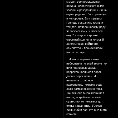
мысли, все помышления
сердца человеческого были
злобны и развращенны. Лишь
один среди них был праведен
и непорочен. Ему и решил
Господь сохранить жизнь и
так дать начало новому роду
человеческому. И повелел
ему Господь построить
огромный ковчег, в который
должны были войти его
семейство и прочей живой
плоти по паре.
И вот отворились окна
небесные и по всей земле по­
шли проливные дожди,
непрекращавшиеся сорок
дней и сорок ночей. И
началось страшное
наводнение, покрыла вода
даже самые высокие горы.
Так лишена была жизни вся
плоть; истреблено всякое
существо: от человека до
скота, гадов, птиц. Уцелел
лишь Ной и все, кто был в его
ковчеге.