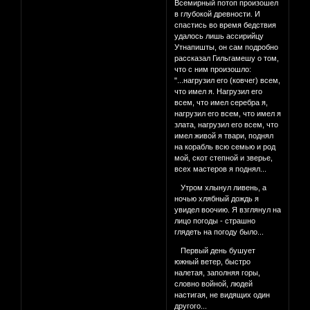
Всемирный потоп произошел
в глубокой древности. И
спастись во время бедствия
удалось лишь ассирийцу
Утнапишты, он сам подробно
рассказал Гильгамешу о том,
что с ним произошло:
"...нагрузил его (ковчег) всем,
что имел я. Нагрузил его
всем, что имел серебра я,
нагрузил его всем, что имел я
злата, нагрузил его всем, что
имел живой я твари, поднял
на корабль всю семью и род
мой, скот степной и зверье,
всех мастеров я поднял...
Утром хлынул ливень, а
ночью хлябный дождь я
увидел воочию. Я взглянул на
лицо погоды - страшно
глядеть на погоду было...
Первый день бушует
южный ветер, быстро
налетая, заполняя горы,
словно войной, людей
настигая, не видящих один
другого...