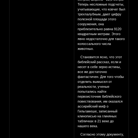
Теперь несложные подсчеты,
учитывающие, что ковчег был
трехпалубным, дают цифру
полезной площади этого
сооружения, она
приблизительно равна 9120
квадратным метрам. Этого
явно недостаточно для такого
колоссального числа
животных.
Становится ясно, что этот
библейский рассказ, если и
несет в себе зерно истины,
все же достаточно
фантастичен. Для того чтобы
отделить вымысел от
реальности, ученые
попытались найти
первоисточник библейского
повествования, им оказался
ассирийский миф о
Гильгамеше, записанный
клинописью на глиняных
табличках в 21 веке до
нашего века.
Согласно этому документу,