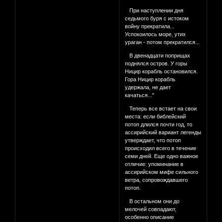
При наступлении дня
седьмого буря с истоком
войну прекратила...
Успокоилось море, утих
ураган - потом прекратился...
В двенадцати поприщах
поднялся остров. У горы
Ницир корабль остановился.
Гора Ницир корабль
удержала, не дает
качаться..."
Теперь все встает на свои
места: если библейский
потоп длился почти год, то
ассирийский вариант легенды
утверждает, что потоп
происходил всего в течение
семи дней. Еще одно важное
отличие: упоминание в
ассирийском мифе сильного
ветра, сопровождавшего
потоп.
В остальном они до
мелочей совпадают,
особенно опи­сание