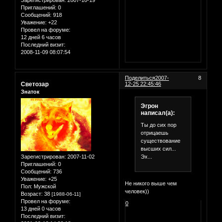
Зарегистрирован
: 2007-10-19
Приглашений:
0
Сообщений:
918
Уважение:
+22
Провел на форуме:
12 дней 6 часов
Последний визит:
2008-11-09 08:07:54
Поделиться
2007-
8
Светозар
12-25 22:45:46
Знаток
Эгрон
написал(а):
Ты до сих пор
отрицаешь
существование
высших сил...
Эх...
Зарегистрирован
: 2007-11-02
Приглашений:
0
Сообщений:
736
Уважение:
+25
Не никого выше чем
Пол:
Мужской
человек))
Возраст:
38
[1988-06-11]
Провел на форуме:
0
13 дней 0 часов
Последний визит: