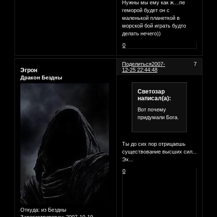
Нужны мы ему как ж....пе
геморой будет он с
маленькой планеткой в
морской бой играть будто
делать нечего))
0
Поделиться
2007-
7
Эгрон
12-25 22:44:48
Дракон Бездны
Светозар
написал(а):
Вот почему
придумали Бога.
Ты до сих пор отрицаешь
существование высших сил...
Эх...
0
Откуда:
из Бездны