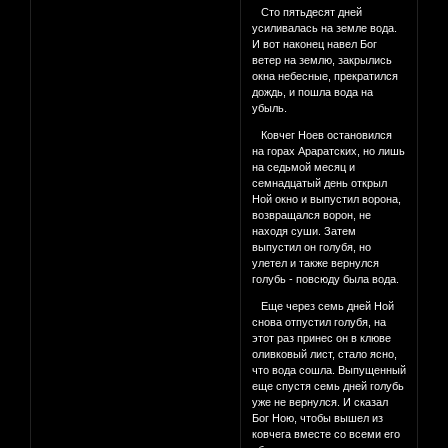
Сто пятьдесят дней
усиливалась на земле вода.
И вот наконец навел Бог
ветер на землю, закрылись
окна небесные, прекратился
дождь, и пошла вода на
убыль.
Ковчег Ноев остановился
на горах Араратских, но лишь
на седьмой месяц и
семнадцатый день открыл
Ной окно и выпустил ворона,
возвращался ворон, не
находя суши. Затем
выпустил он голубя, но
улетел и также вернулся
голубь - повсюду была вода.
Еще через семь дней Ной
снова отпустил голубя, на
этот раз принес он в клюве
оливковый лист, стало ясно,
что вода сошла. Выпущенный
еще спустя семь дней голубь
уже не вернулся. И сказал
Бог Ною, чтобы вышел из
ковчега вместе со всеми его