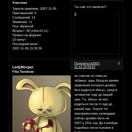
Участник
Ты сам это написал?
Зарегистрирован
: 2007-11-05
Приглашений:
0
0
Сообщений:
14
Уважение:
+1
Пол:
Мужской
Возраст:
38
[1988-05-31]
Провел на форуме:
15 минут
Последний визит:
2007-11-09 15:35:39
Поделиться
2007-
3
LedyMorgan
11-12 22:53:57
Filia Tenebrae
не совсем по теме,но
забавно: царь Ирод,во время
правления которого должен
был родиться Иисус, умер в
четвертом году до нашей
эры. Т.е. Иисус не мог
родиться после 4 года до
нашей эры. Значит по
григорианскому календарю
сейчас должен быть не
2007,а 2011 год. Да и вообще
подобных несостыковок в