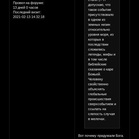
Провел на форуме:
допускаю, что
13 дней 0 часов
такое событие
Последний визит:
присутствовало
2021-02-13 14:32:18
в одном из
земных низин
относительно
уровня моря, из
которых в
последствии
сложились
легенды, мифы и
в том числе
библейские
сказание о каре
Божьей.
Человеку
свойственно
объяснять
глобальные
происшествия
сверхсобытием и
ссылать на
слепость случая
в мелочах.
Вот почему придумали Бога.