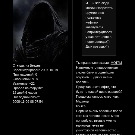
И.....и что люди
могли изобретать
оружие и не
пользуясь
нефтью
катапульты
например))порох
у нас есть еще в
пороховницах))
Да и ловушки))
Ты правильно сказал:
МОГЛИ
Откуда:
из Бездны
Напомню что прирученные
Зарегистрирован
: 2007-10-19
слоны были мощнейшим
Приглашений:
0
оружием... Диких очень
Сообщений:
918
боялись...
Уважение:
+22
Представь нет нефти, что
Провел на форуме:
будет с нашей цивилизацией?
12 дней 6 часов
Продолжу список животных:
Последний визит:
Медведь
2008-11-09 08:07:54
Крыса
Первые очень опасные после
того как человеческое мясо
попробуют, вторые уже не
единожды чуть не
уничтожили человечество...