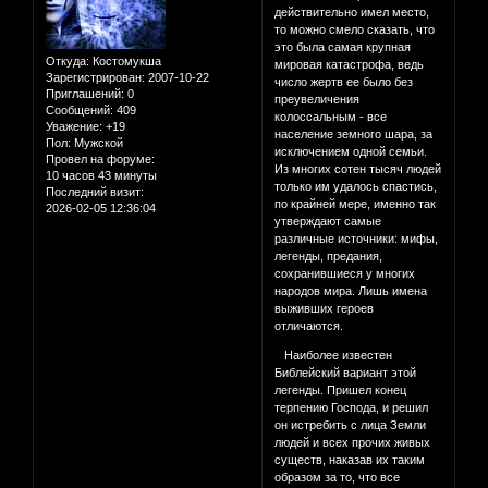
действительно имел место,
то можно смело сказать, что
это была самая крупная
Откуда:
Костомукша
мировая катастрофа, ведь
Зарегистрирован
: 2007-10-22
число жертв ее было без
Приглашений:
0
преувеличения
Сообщений:
409
колоссальным - все
Уважение:
+19
население земного шара, за
Пол:
Мужской
исключением одной семьи.
Провел на форуме:
Из многих сотен тысяч лю­дей
10 часов 43 минуты
только им удалось спастись,
Последний визит:
по крайней мере, именно так
2026-02-05 12:36:04
утверждают самые
различные источники: мифы,
легенды, предания,
сохранившиеся у многих
народов мира. Лишь имена
выживших героев
отличаются.
Наиболее известен
Библейский вариант этой
легенды. Пришел конец
терпению Господа, и решил
он истребить с лица Земли
людей и всех прочих живых
существ, наказав их таким
образом за то, что все