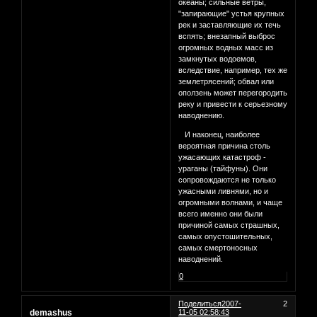
океаны; сильные ветры,
"запирающие" устья крупных
рек и заставляющие их течь
вспять; внезапный выброс
огромных водных масс из
замкнутых водоемов,
вследствие, например, тех же
землетрясений; обвал или
оползень может перегородить
реку и привести к серьезному
наводнению.
И наконец, наиболее
вероятная причина столь
ужасающих катастроф -
ураганы (тайфуны). Они
сопровождаются не только
ужасными ливнями, но и
огромными волнами, и чаще
всего именно они были
причиной самых страшных,
самых опустошительных,
самых смертоносных
наводнений.
0
Поделиться
2007-
2
demashus
11-05 02:58:43