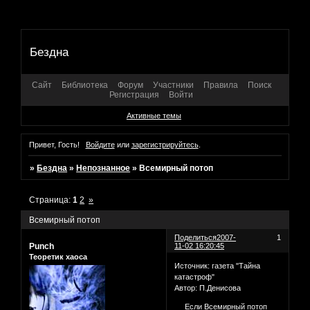
Бездна
Сайт
Библиотека
Форум
Участники
Правила
Поиск
Регистрация
Войти
Активные темы
Привет, Гость!
Войдите
или
зарегистрируйтесь
.
»
Бездна
»
Непознанное
»
Всемирный потоп
Страница:
1
2
»
Всемирный потоп
Поделиться
2007-
1
Punch
11-02 16:20:45
Теоретик хаоса
Источник: газета "Тайна
катастроф"
Автор: П.Денисова
Если Всемирный потоп