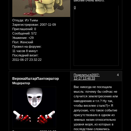
Библии очень много.
0
Откуда:
Из Тьмы
Зарегистрирован
: 2007-11-09
Приглашений:
0
Сообщений:
572
Уважение:
+29
Пол:
Женский
Провел на форуме:
11 часов 8 минут
Последний визит:
2011-06-27 23:32:22
Поделиться
2007-
4
ВеронаИштарПантократор
12-17 13:48:33
Модератор
Вас никогда не посещала
мысль: почему бы сейчас не
случится землетресению или
наводнению и т.п.? Ну так,
чтобы веселее стало?)+ Я
допускаю, что такое событие
присутствовало в одном из
земных низин относительно
уровня моря, из которых в
последствии сложились