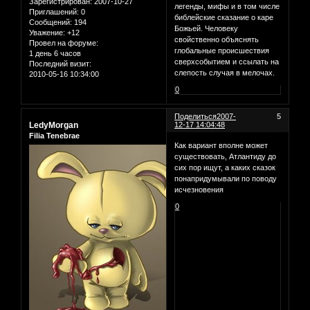
Зарегистрирован
: 2007-10-27
легенды, мифы и в том числе
Приглашений:
0
библейские сказание о каре
Сообщений:
194
Божьей. Человеку
Уважение:
+12
свойственно объяснять
Провел на форуме:
глобальные происшествия
1 день 6 часов
сверхсобытием и ссылать на
Последний визит:
слепость случая в мелочах.
2010-05-16 10:34:00
0
Поделиться
2007-
5
LedyMorgan
12-17 14:04:48
Filia Tenebrae
Как вариант вполне может
существовать, Атлантиду до
сих пор ищут, а каких сказок
понапридумывали по поводу
исчезновения
0