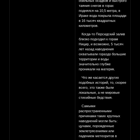
обильных осадков и быстрого
таяния снегов в горах
поднялся на 10,5 метра, в
Ираке вода покрыла площади
в 16 тысяч квадратных
километров.
Когда-то Персидский залив
близко подходил к горам
Ницир, и возможно, 5 тысяч
лет назад наводнения
охватывали гораздо большие
территории и воды
значительно глубже
проникали на материк.
Что же касается других
подобных историй, то, скорее
всего, это также были
локальные, а не мировые
стихийные бедствия.
Самыми
распространенными
причинами таких крупных
наводнений могли быть:
цунами, порожденные
землетрясениями или
падением метеоритов в