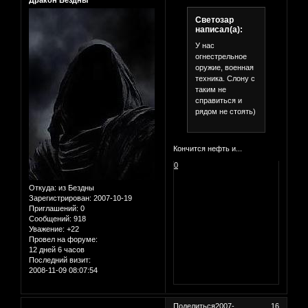
Светозар
написал(а):
У нас
огнестрельное
оружие, военная
техника. Слону с
таким не
справиться и
рядом не стоять)
Кончится нефть и...
0
Откуда:
из Бездны
Зарегистрирован
: 2007-10-19
Приглашений:
0
Сообщений:
918
Уважение:
+22
Провел на форуме:
12 дней 6 часов
Последний визит:
2008-11-09 08:07:54
Поделиться
2007-
16