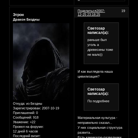
Поделиться
2007-
19
Эгрон
12-25 23:18:25
Дракон Бездны
Светозар
написал(а):
раньше был
уголь а
древесины тоже
не мало))
И как выглядела наша
цивилизация?
Светозар
написал(а):
По подробнее
Откуда:
из Бездны
Зарегистрирован
: 2007-10-19
Приглашений:
0
Сообщений:
918
Материальная культура -
Уважение:
+22
неправильно сказал...
Провел на форуме:
У них социальная структура
12 дней 6 часов
развита...
Последний визит:
Есть камикадзе-разведчики