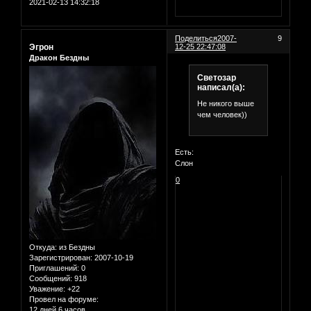
2021-02-13 14:32:18
Поделиться
2007-
9
Эгрон
12-25 22:47:08
Дракон Бездны
Светозар
написал(а):
Не никого выше
чем человек))
Есть:
Слон
0
Откуда:
из Бездны
Зарегистрирован
: 2007-10-19
Приглашений:
0
Сообщений:
918
Уважение:
+22
Провел на форуме:
12 дней 6 часов