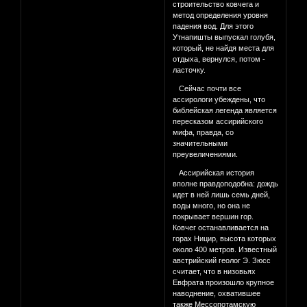
строительство ковчега и
метод определения уровня
падения вод. Для этого
Утнапишты выпускал голубя,
который, не найдя места для
отдыха, вернулся, потом -
ласточку.
Сейчас почти все
ассирологи убеждены, что
библейская легенда является
пересказом ассирийского
мифа, правда, со
значительными
преувеличениями.
Ассирийская история
вполне правдоподобна: дождь
идет в ней лишь семь дней,
воды много, но она не
покрывает вершин гор.
Ковчег останавливается на
горах Ницир, высота которых
около 400 метров. Известный
австрийский геолог Э. Зюсс
считает, что в низовьях
Евфрата произошло крупное
наводнение, охватившее
также Мессопотамскую