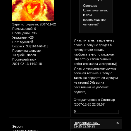
Светозар
Слон тоже умен.
В чем
превосходство
человека?
Зарегистрирован
: 2007-11-02
Приглашений:
0
Сообщений:
736
Уважение:
+25
У нас интелект выше чем у
Пол:
Мужской
слона. Слону не придет в
Возраст:
38
[1988-06-11]
голову стихи писать
Провел на форуме:
изобретать что то сложное.
13 дней 0 часов
Что есть у слона бивни и
Последний визит:
хобот его масса и скорость))
2021-02-13 14:32:18
У нас огнестрельное оружие,
военная техника. Слону с
таким не справиться и рядом
не стоять) Убьем на
расстоянии не добежит
бедняга)
Отредактировано Светозар
(2007-12-25 22:58:57)
0
Поделиться
2007-
15
Эгрон
12-25 22:59:25
Дракон Бездны