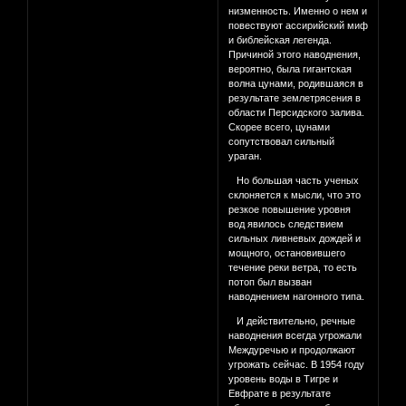
низменность. Именно о нем и
повествуют ассирийский миф
и библейская легенда.
Причиной этого наводнения,
вероятно, была гигантская
волна цунами, родившаяся в
результате землетрясения в
области Персидского залива.
Скорее всего, цунами
сопутствовал сильный
ураган.
Но большая часть ученых
склоняется к мысли, что это
резкое повышение уровня
вод явилось следствием
сильных ливневых дождей и
мощного, остановившего
тече­ние реки ветра, то есть
потоп был вызван
наводнением нагонного типа.
И действительно, речные
наводнения всегда угрожали
Междуречью и продолжают
угрожать сейчас. В 1954 году
уровень воды в Тигре и
Евфрате в результате