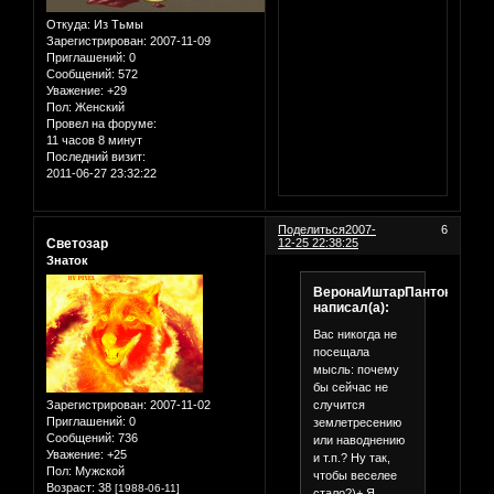
Откуда:
Из Тьмы
Зарегистрирован
: 2007-11-09
Приглашений:
0
Сообщений:
572
Уважение:
+29
Пол:
Женский
Провел на форуме:
11 часов 8 минут
Последний визит:
2011-06-27 23:32:22
Поделиться
2007-
6
Светозар
12-25 22:38:25
Знаток
ВеронаИштарПантократор
написал(а):
Вас никогда не
посещала
мысль: почему
бы сейчас не
случится
Зарегистрирован
: 2007-11-02
Приглашений:
0
землетресению
Сообщений:
736
или наводнению
Уважение:
+25
и т.п.? Ну так,
Пол:
Мужской
чтобы веселее
Возраст:
38
[1988-06-11]
стало?)+ Я