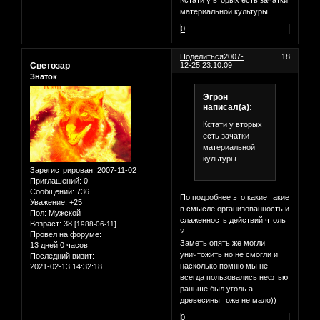
Кстати у вторых есть зачатки
материальной культуры...
0
Поделиться
2007-
18
Светозар
12-25 23:10:09
Знаток
Эгрон
написал(а):
Кстати у вторых
есть зачатки
материальной
культуры...
Зарегистрирован
: 2007-11-02
Приглашений:
0
Сообщений:
736
По подробнее это какие такие
Уважение:
+25
в смысле организованность и
Пол:
Мужской
слаженность действий чтоль
Возраст:
38
[1988-06-11]
?
Провел на форуме:
Заметь опять же могли
13 дней 0 часов
уничтожить но не смогли и
Последний визит:
насколько помню мы не
2021-02-13 14:32:18
всегда пользовались нефтью
раньше был уголь а
древесины тоже не мало))
0