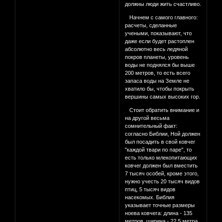
должны люди жить счастливо.
Начнем с самого главного:
расчеты, сделанные
учеными, показывают, что
даже если будет растоплен
абсолютно весь ледяной
покров планеты, уровень
воды не поднялся бы выше
200 метров, то есть всего
запаса воды на Земле не
хватило бы, чтобы покрыть
вершины самых высоких гор.
Стоит обратить внимание и
на другой весьма
сомнительный факт:
согласно Библии, Ной должен
был посадить в свой ковчег
"каждой твари по паре", то
есть только млекопитающих
ковчег должен был вместить
7 тысяч особей, кроме этого,
нужно учесть 20 тысяч видов
птиц, 5 тысяч видов
насекомых. Библия
указывает точные размеры
ноева ковчега: длина - 135
метров, ширина - 22,5 метра.