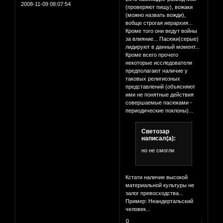
2008-11-09 08:07:54
(проверяют пищу), вожаки
(можно назвать вожди),
вобще строгая иерархия...
Кроме того они ведут войны
за влияние... Пасюки(серые)
лидируют в данный момент...
Кроме всего прочего
некоторые исследователи
предполагают наличие у
таковых религиозных
представлений (объясняют
ими не понятные действия
совершаемые пасюками -
периодические поклоны)...
Светозар
написал(а):
но не смогли
Кстати наличие высокой
материальной культуры не
залог превосходства...
Пример: Неандертальский
человек...
0