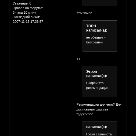
Уважение:
0
Провел на форуме:
3 часа 10 минут
Кто "мы"?
Последний визит:
2007-11-16 17:36:57
ТОРН
написал(а):
не обещал. -
безгрешен.
+1
Эгрон
написал(а):
Скорей это
рекомендации
Рекомендации для чего? Для
достижения царства
"адского"?
написал(а):
Грехи сатаниста