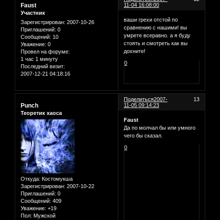
Faust
11-04 16:08:00
Участник
ваши грехи отстой по
Зарегистрирован
: 2007-10-26
сравнению с нашими! вы
Приглашений:
0
умрете всеравно. а я буду
Сообщений:
10
стоять и смотреть как вы
Уважение:
0
дохните!
Провел на форуме:
1 час 1 минуту
0
Последний визит:
2007-12-21 04:18:16
Поделиться
2007-
13
Punch
11-05 09:14:23
Теоретик хаоса
Faust
Да по молчал бы или умного
чего бы сказал.
0
Откуда:
Костомукша
Зарегистрирован
: 2007-10-22
Приглашений:
0
Сообщений:
409
Уважение:
+19
Пол:
Мужской