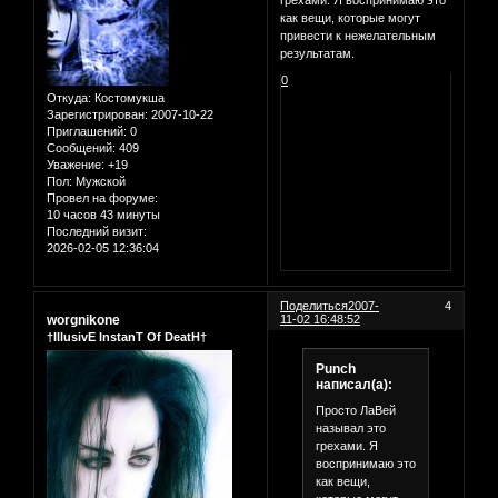
как вещи, которые могут
привести к нежелательным
результатам.
0
Откуда:
Костомукша
Зарегистрирован
: 2007-10-22
Приглашений:
0
Сообщений:
409
Уважение:
+19
Пол:
Мужской
Провел на форуме:
10 часов 43 минуты
Последний визит:
2026-02-05 12:36:04
Поделиться
2007-
4
worgnikone
11-02 16:48:52
†IllusivE InstanT Of DeatH†
Punch
написал(а):
Просто ЛаВей
называл это
грехами. Я
воспринимаю это
как вещи,