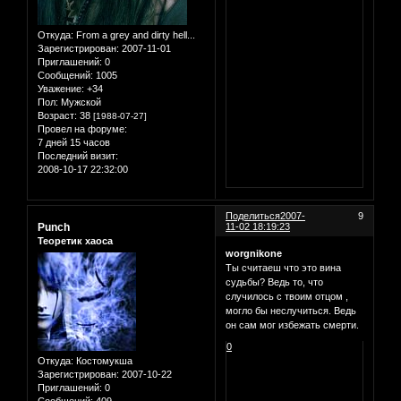
Откуда:
From a grey and dirty hell...
Зарегистрирован
: 2007-11-01
Приглашений:
0
Сообщений:
1005
Уважение:
+34
Пол:
Мужской
Возраст:
38
[1988-07-27]
Провел на форуме:
7 дней 15 часов
Последний визит:
2008-10-17 22:32:00
Поделиться
2007-
9
Punch
11-02 18:19:23
Теоретик хаоса
worgnikone
Ты считаеш что это вина
судьбы? Ведь то, что
случилось с твоим отцом ,
могло бы неслучиться. Ведь
он сам мог избежать смерти.
0
Откуда:
Костомукша
Зарегистрирован
: 2007-10-22
Приглашений:
0
Сообщений:
409