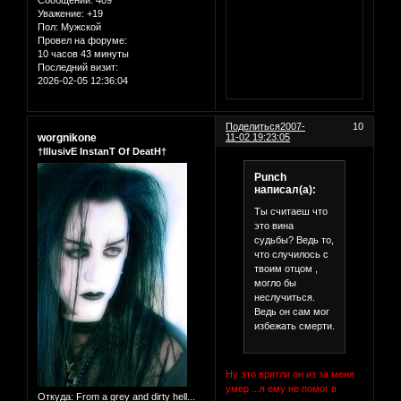
Уважение:
+19
Пол:
Мужской
Провел на форуме:
10 часов 43 минуты
Последний визит:
2026-02-05 12:36:04
Поделиться
2007-
10
worgnikone
11-02 19:23:05
†IllusivE InstanT Of DeatH†
Punch
написал(а):
Ты считаеш что
это вина
судьбы? Ведь то,
что случилось с
твоим отцом ,
могло бы
неслучиться.
Ведь он сам мог
избежать смерти.
Ну это врятли он из за меня
умер ...я ему не помог в
Откуда:
From a grey and dirty hell...