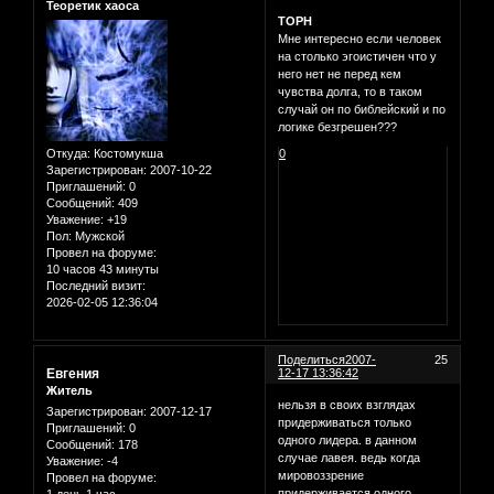
Теоретик хаоса
ТОРН
Мне интересно если человек
на столько эгоистичен что у
него нет не перед кем
чувства долга, то в таком
случай он по библейский и по
логике безгрешен???
Откуда:
Костомукша
0
Зарегистрирован
: 2007-10-22
Приглашений:
0
Сообщений:
409
Уважение:
+19
Пол:
Мужской
Провел на форуме:
10 часов 43 минуты
Последний визит:
2026-02-05 12:36:04
Поделиться
2007-
25
Евгения
12-17 13:36:42
Житель
нельзя в своих взглядах
Зарегистрирован
: 2007-12-17
придерживаться только
Приглашений:
0
одного лидера. в данном
Сообщений:
178
случае лавея. ведь когда
Уважение:
-4
мировоззрение
Провел на форуме:
придерживается одного