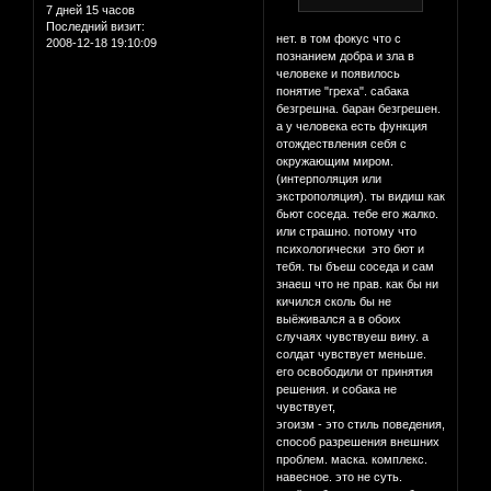
7 дней 15 часов
Последний визит:
нет. в том фокус что с
2008-12-18 19:10:09
познанием добра и зла в
человеке и появилось
понятие "греха". сабака
безгрешна. баран безгрешен.
а у человека есть функция
отождествления себя с
окружающим миром.
(интерполяция или
экстрополяция). ты видиш как
бьют соседа. тебе его жалко.
или страшно. потому что
психологически это бют и
тебя. ты бъеш соседа и сам
знаеш что не прав. как бы ни
кичился сколь бы не
выёживался а в обоих
случаях чувствуеш вину. а
солдат чувствует меньше.
его освободили от принятия
решения. и собака не
чувствует,
эгоизм - это стиль поведения,
способ разрешения внешних
проблем. маска. комплекс.
навесное. это не суть.