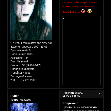
сатаниста были грихи нет это
врятли некогда с этим не
соглашусь ....
0
Откуда:
From a grey and dirty hell...
Зарегистрирован
: 2007-11-01
Приглашений:
0
Сообщений:
1005
Уважение:
+34
Пол:
Мужской
Возраст:
38
[1988-07-27]
Провел на форуме:
7 дней 15 часов
Последний визит:
2008-10-17 22:32:00
Поделиться
2007-
3
Punch
11-02 14:55:52
Теоретик хаоса
worgnikone
Просто ЛаВей называл это
грехами. Я воспринимаю это