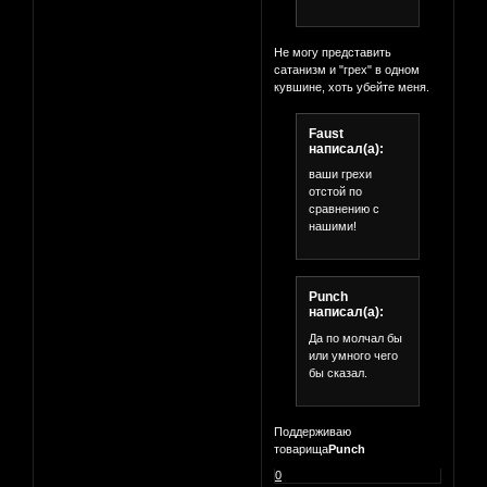
Не могу представить
сатанизм и "грех" в одном
кувшине, хоть убейте меня.
Faust
написал(а):
ваши грехи
отстой по
сравнению с
нашими!
Punch
написал(а):
Да по молчал бы
или умного чего
бы сказал.
Поддерживаю
товарища
Punch
0