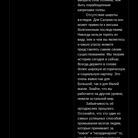
выбрать себе хозяина, чем
быть порабощенным
капризами толпы.
Отсутствие широты
взглядов. Для Сатаниста оно
может привести к весьма
болезненным последствиям.
Никогда нельзя терять из
виду, кем и чем вы являетесь
и какую угрозу можете
представлять самим своим
существованием. Мы творим
историю сегодня и сейчас.
Всегда держите в голове
более широкую историческую
и социальную картину. Это
очень важно как для
Большой, так и для Малой
магии. Знайте, что вы
работаете на другом уровне,
нежели остальной мир.
Забывчивость об
ортодоксиях прошлого.
Осознайте, что это один из
самых успешных способов
промывания мозгов людям,
которые принимают за
"новое" и "неординарное" то,