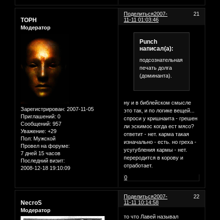
Поделиться
2007-
21
ТОРН
11-11 01:03:46
Модератор
Punch
написал(а):
подсознательная
печать долга
(доминанта).
ну и в библейском смысле
Зарегистрирован
: 2007-11-05
это так, и по логике вещей...
Приглашений:
0
спроси у кришнаита - грешен
Сообщений:
957
ли эскимос когда ест мясо?
Уважение:
+29
ответит - нет. карма такая
Пол:
Мужской
изначально - есть. но греха -
Провел на форуме:
усугубления кармы - нет.
7 дней 15 часов
переродится в корову и
Последний визит:
отработает.
2008-12-18 19:10:09
0
Поделиться
2007-
22
NecroS
11-11 10:14:58
Модератор
то что Лавей называл