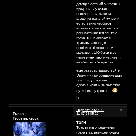
договр с сатаной он грешен
пред ним, и у сатаны
появляется механизм
владения над этой сутью. и
естественно наоборот.
именно в этом контексте и
рассматривается понятие
греха. ты не обязался
хранить запорведи -
свободен. безгрешен. у
малазиопа 100 богов и ест
человечену. иного не знает и
не обещал. -
безгрешен.
еще раз всем здравствуйте,
Эгорн, - я про обещание дать
текст ритуала помню.
сделаю. извини за задержку.
ну, ленив, ну грешен...
0
Поделиться
2007-
19
Punch
11-07 18:05:29
Теоретик хаоса
ТОРН
То есть мы определения
греха в дальнейшем будем