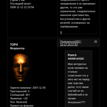
1 день 1 час
Последний визит:
направления и не принимает
2008-11-12 21:10:58
другие, то это уже
ограничение. следовательно
аналогия христианства,
мусульмантсва и других
религий, основанных на
зомбировании.
0
Поделиться
2007-
26
ТОРН
12-17 15:17:53
Модератор
Punch
написал(а):
Мне интересно
если человек на
столько
эгоистичен что у
него нет не перед
кем чувства
долга, то в таком
Зарегистрирован
: 2007-11-05
случай он по
Приглашений:
0
библейский и по
Сообщений:
957
логике
Уважение:
+29
Пол:
Мужской
безгрешен???
Провел на форуме: