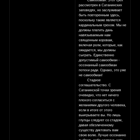
Самообман. Этот грех
рассмотрен в Сатанинских
заповедях, но заслуживает
быть повторенным здесь,
поскольку также является
кардинальным грехом. Мы не
должны платить дань
навязываемым нам
священным коровам,
включая роли, которые, как
ожидается, мы должны
сыграть. Единственно
допустимый самообман -
осознанный самообман
потехи ради. Однако, это уже
не самообман!
Стадное
соглашательство. С
Сатанинской точки зрения
очевидно, что нет ничего
плохого согласиться с
желаниями другого человека,
если в итоге от этого
выигрываете вы. Но лишь
глупцы следуют со стадом,
давая обезличенному
существу диктовать вам
свою волю. Лучше осознанно