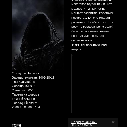
Избегайте глупости и ищите
мудрости, т.к. глупость
мешает развитию. Избегайте
позерства, т.к. оно мешает
развитию... Вообще грех это
всё что расходиться с волей
богов, в сатанизме такого
понятия имхо не может
существовать...
ТОРН приветствую, рад
видить...
0
Откуда:
из Бездны
Зарегистрирован
: 2007-10-19
Приглашений:
0
Сообщений:
918
Уважение:
+22
Провел на форуме:
12 дней 6 часов
Последний визит:
2008-11-09 08:07:54
Поделиться
2007-
18
ТОРН
11-07 14:09:35