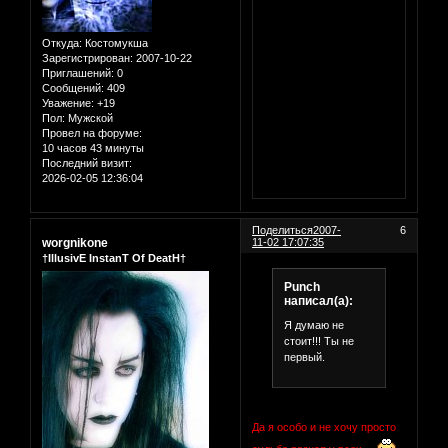
Откуда:
Костомукша
Зарегистрирован
: 2007-10-22
Приглашений:
0
Сообщений:
409
Уважение:
+19
Пол:
Мужской
Провел на форуме:
10 часов 43 минуты
Последний визит:
2026-02-05 12:36:04
Поделиться
2007-
6
worgnikone
11-02 17:07:35
†IllusivE InstanT Of DeatH†
Punch
написал(а):
Я думаю не
стоит!!! Ты не
первый.
Да я особо и не хочу просто