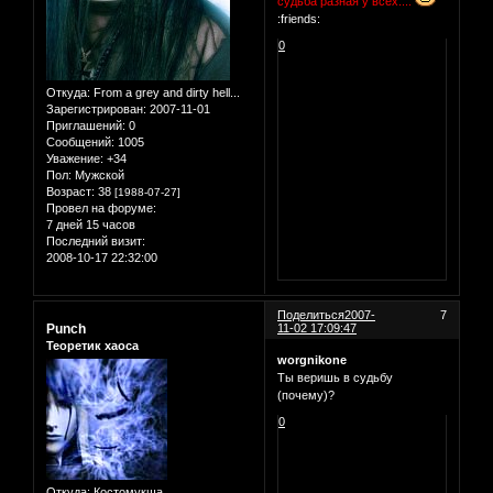
судьба разная у всех....
:friends:
0
Откуда:
From a grey and dirty hell...
Зарегистрирован
: 2007-11-01
Приглашений:
0
Сообщений:
1005
Уважение:
+34
Пол:
Мужской
Возраст:
38
[1988-07-27]
Провел на форуме:
7 дней 15 часов
Последний визит:
2008-10-17 22:32:00
Поделиться
2007-
7
Punch
11-02 17:09:47
Теоретик хаоса
worgnikone
Ты веришь в судьбу
(почему)?
0
Откуда:
Костомукша