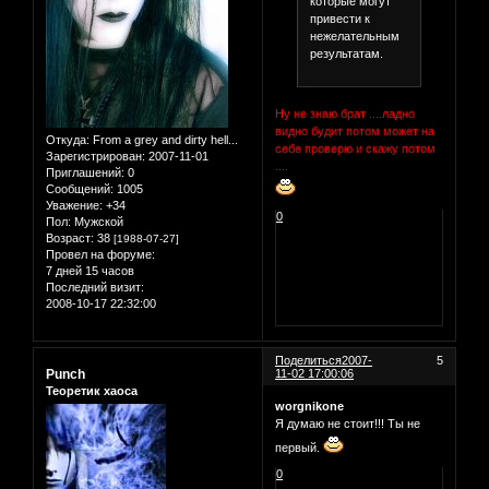
которые могут
привести к
нежелательным
результатам.
Ну не знаю брат ....ладно
видно будит потом может на
Откуда:
From a grey and dirty hell...
себе проверю и скажу потом
Зарегистрирован
: 2007-11-01
....
Приглашений:
0
Сообщений:
1005
Уважение:
+34
0
Пол:
Мужской
Возраст:
38
[1988-07-27]
Провел на форуме:
7 дней 15 часов
Последний визит:
2008-10-17 22:32:00
Поделиться
2007-
5
Punch
11-02 17:00:06
Теоретик хаоса
worgnikone
Я думаю не стоит!!! Ты не
первый.
0