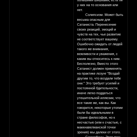
большими шишками, есть ли
у них на то основания или
нет.
Солипсизм. Может быть
весьма опасным для
Сатаниста. Перенесение
своих реакций, эмоций и
чувств на тех, чье развитие
не соответствует вашему.
Ошибочно ожидать от людей
такого же внимания,
вежливости и уважения, с
каким вы относитесь к ним.
Бесполезно, Вместо этого
Сатанист должен применять
на практике лозунг "Воздай
другим то, что воздали тебе
они." Это требует усилий и
постоянной бдительности,
иначе легко поддаться
утешительной иллюзии, что
все такие же, как вы. Как
говорится, некоторые утопии
были бы идеальными в
стране философов, но к
несчастью (или к счастью, с
маккнавелианской точки
зрения) мы далеки от этого.