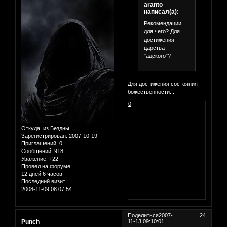
aranto
написал(а):
Рекомендации
для чего? Для
достижения
царства
"адского"?
Для достижения состояния
божественности...
0
Откуда:
из Бездны
Зарегистрирован
: 2007-10-19
Приглашений:
0
Сообщений:
918
Уважение:
+22
Провел на форуме:
12 дней 6 часов
Последний визит:
2008-11-09 08:07:54
Поделиться
2007-
24
Punch
11-13 09:10:01