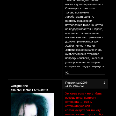
- очень важно для Малой
магии и должно развиваться.
Очевидно, что на этом
трудно постоянно
зарабатывать деньги,
поэтому обществом
потребления такое качество
не поддерживается. Однако,
оно является важнейшим
магическим инструментом и
должно применяться для
эффективности магии.
Эстетическое начало очень
субъективное и отражает
природу человека, но есть и
универсальные категории,
которые не следует отрицать.
+1
Поделиться
2007-
2
worgnikone
11-02 06:11:02
†IllusivE InstanT Of DeatH†
Хм какие есть и могут быть
вообще грихи притом у
сатаниста ......жизнь
сатаниста уже один
сплошной грех вот так ище
можно сказать ...ну а что б у