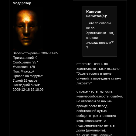
Модератор
Kaervan
написал(а):
...что то совсем
не по
Христиански...когда
ето они
злорадствовали???
?
Зарегистрирован
: 2007-11-05
Приглашений:
0
Сообщений:
957
отчего же.. очень по
Уважение:
+29
христиански . так и сказано-
Пол:
Мужской
"будете гореть в гиене
Провел на форуме:
огненой, а порведные станут
7 дней 15 часов
ликовать"
Последний визит:
2008-12-18 19:10:09
о грехе - есть глупость,
нецелесообразность, ошибки.
но отвечаем за них мы
прежде всего перед
собственной сутью.
вобще то грех это поятие
вины перед кем-то.
подсознательная печать
долга (доминанта)
.
т.е. есле яхве нарушил