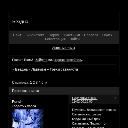
Бездна
Сайт
Библиотека
Форум
Участники
Правила
Поиск
Регистрация
Войти
Активные темы
Привет, Гость!
Войдите
или
зарегистрируйтесь
.
»
Бездна
»
Лавеизм
»
Грехи сатаниста
Страница:
1
2
3
4
5
»
Грехи сатаниста
Поделиться
2007-
1
Punch
11-02 00:25:03
Теоретик хаоса
Глупость. Возглавляет список
Сатанинских грехов.
Кардинальный грех
Сатанизма. Плохо, что