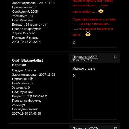
трудную минуту вот теперь
Зарегистрирован
: 2007-11-01
его со мной нет .....я его
Приглашений:
0
Сообщений:
1005
очень любил ......
Уважение:
+34
Ладно брат закрыли эту тему
Пол:
Мужской
........не хочу вспоминать
Возраст:
38
[1988-07-27]
.....это слишком трудно для
Провел на форуме:
7 дней 15 часов
меня ....
Последний визит:
2008-10-17 22:32:00
0
Поделиться
2007-
11
Graf_Blakmetallist
11-03 15:32:05
Новичок
Уважаю статью
Откуда:
Алматы
Зарегистрирован
: 2007-11-03
0
Приглашений:
0
Сообщений:
5
Уважение:
0
Пол:
Мужской
Возраст:
32
[1993-09-13]
Провел на форуме:
25 минут
Последний визит:
2007-11-30 14:46:38
Поделиться
2007-
12