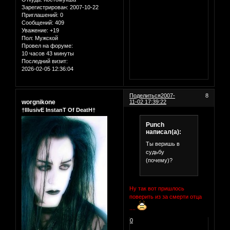
Зарегистрирован
: 2007-10-22
Приглашений:
0
Сообщений:
409
Уважение:
+19
Пол:
Мужской
Провел на форуме:
10 часов 43 минуты
Последний визит:
2026-02-05 12:36:04
Поделиться
2007-
8
worgnikone
11-02 17:39:22
†IllusivE InstanT Of DeatH†
Punch
написал(а):
Ты веришь в
судьбу
(почему)?
Ну так вот пришлось
поверить из за смерти отца
....
0