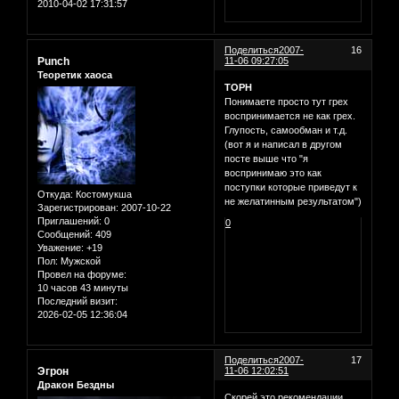
2010-04-02 17:31:57
Поделиться
2007-
16
Punch
11-06 09:27:05
Теоретик хаоса
ТОРН
Понимаете просто тут грех
воспринимается не как грех.
Глупость, самообман и т.д.
(вот я и написал в другом
посте выше что "я
воспринимаю это как
поступки которые приведут к
Откуда:
Костомукша
не желатинным результатом")
Зарегистрирован
: 2007-10-22
Приглашений:
0
0
Сообщений:
409
Уважение:
+19
Пол:
Мужской
Провел на форуме:
10 часов 43 минуты
Последний визит:
2026-02-05 12:36:04
Поделиться
2007-
17
Эгрон
11-06 12:02:51
Дракон Бездны
Скорей это рекомендации...