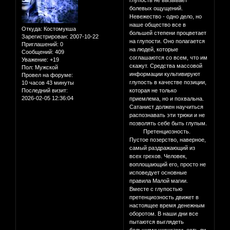
глупость не вызывает
болевых ощущений.
Невежество - одно дело, но
наше общество все в
Откуда:
Костомукша
большей степени процветает
Зарегистрирован
: 2007-10-22
на глупости. Оно полагается
Приглашений:
0
на людей, которые
Сообщений:
409
соглашаются со всем, что им
Уважение:
+19
скажут. Средства массовой
Пол:
Мужской
информации культивируют
Провел на форуме:
глупость в качестве позиции,
10 часов 43 минуты
Последний визит:
которая не только
2026-02-05 12:36:04
приемлема, но и похвальна.
Сатанист должен научиться
распознавать эти трюки и не
позволять себе быть глупым.
Претенциозность.
Пустое позерство, наверное,
самый раздражающий из
всех грехов. Человек,
воплощающий его, просто не
исповедует основные
правила Малой магии.
Вместе с глупостью
претенциозность движет в
настоящее время денежным
оборотом. В наши дни все
пытаются выглядеть