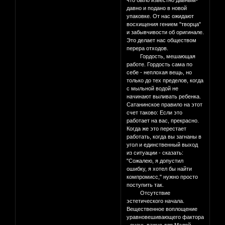
что было известно давным-
давно и подано в новой
упаковке. От нас ожидают
восхищения гением "творца"
и забывчивости об оригинале.
Это делает нас обществом
перера отходов.
Гордость, мешающая
работе. Гордость сама по
себе - неплохая вещь, но
только до тех пределов, когда
с мыльной водой не
начинают выливать ребенка.
Сатанинское правило на этот
счет таково: Если это
работает на вас, прекрасно.
Когда же это перестает
работать, когда вы загнаны в
угол и единственный выход
из ситуации - сказать:
"Сожалею, я допустил
ошибку, я хотел бы найти
компромисс," нужно просто
поступить так.
Отсутствие
эстетического начала.
Вещественное воплощение
уравновешивающего фактора