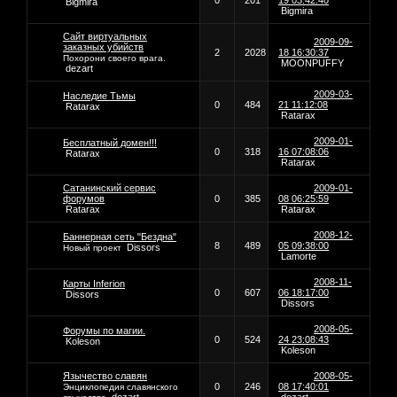
0
201
19 03:42:40
Bigmira
Bigmira
Сайт виртуальных
2009-09-
заказных убийств
2
2028
18 16:30:37
Похорони своего врага.
MOONPUFFY
dezart
2009-03-
Наследие Тьмы
0
484
21 11:12:08
Ratarax
Ratarax
2009-01-
Бесплатный домен!!!
0
318
16 07:08:06
Ratarax
Ratarax
Сатанинский сервис
2009-01-
форумов
0
385
08 06:25:59
Ratarax
Ratarax
2008-12-
Баннерная сеть "Бездна"
8
489
05 09:38:00
Dissors
Новый проект
Lamorte
2008-11-
Карты Inferion
0
607
06 18:17:00
Dissors
Dissors
2008-05-
Форумы по магии.
0
524
24 23:08:43
Koleson
Koleson
Язычество славян
2008-05-
0
246
08 17:40:01
Энциклопедия славянского