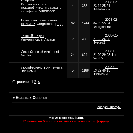
Графика
2008-02-
Всё что связано с
4
358
23 14:25:21
графикой>>Всё что связано
Mithrhandir
Mithrhandir
с графикой
2008-02-
Новое наченание сайта
32
1244
04 05:55:34
готики !!!!
worgnikone
[
1
2
]
worgnikone
2008-01-
Темный Орден
2
395
27 02:26:05
Апокалипсиса
Лазарь
NecroS
2008-01-
Дивный новый мир!
Lord
24
624
21 20:29:03
Lord
VamPir
VamPir
2008-01-
Люциферианство и Телема
5
1168
13 22:49:15
Вениамин
Вениамин
Страница:
1
2
»
»
Бездна
»
Ссылки
создать форум
Форум в сети
6855
-й день.
Реклама на баннерах не имеет отношение к форуму.