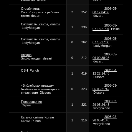
dezart
dezart
язычества
Онлайн игры
2008-05-
2
352
08 17:04:59
Способ скоротать рабочее
dezart
dezart
время
Сатанисты, секты, культы
2008-05-
1
336
LedyMorgan
07 18:21:04
Elside
2008-05-
Сатанисты, секты, культы
0
262
07 15:27:08
LedyMorgan
LedyMorgan
2008-05-
Antiqua
0
212
06 00:38:23
dezart
Энциклопедия
dezart
2008-03-
OSH
Punch
1
419
12 22:14:48
Dissors
«Библейская правда»
2008-03-
0
323
06 06:21:42
Безбожные комментарии к
Dissors
Dissors
библейским
2008-02-
Просвещение
1
321
29 05:24:43
Эгрон
worgnikone
2008-02-
Каталог сайтов Korsar
1
316
28 05:41:43
Punch
Korsar
worgnikone