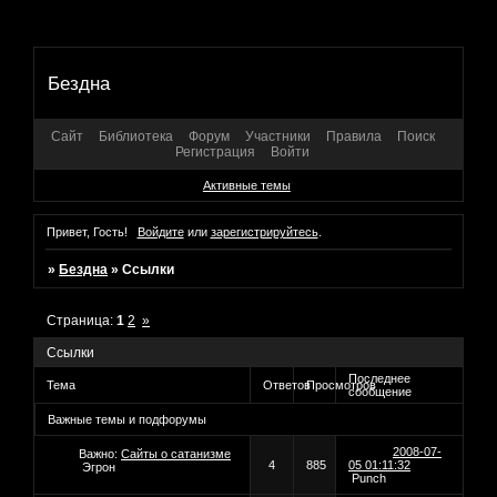
Бездна
Сайт
Библиотека
Форум
Участники
Правила
Поиск
Регистрация
Войти
Активные темы
Привет, Гость!
Войдите
или
зарегистрируйтесь
.
»
Бездна
»
Ссылки
Страница:
1
2
»
Ссылки
Последнее
Тема
Ответов
Просмотров
сообщение
Важные темы и подфорумы
2008-07-
Важно:
Сайты о сатанизме
4
885
05 01:11:32
Эгрон
Punch