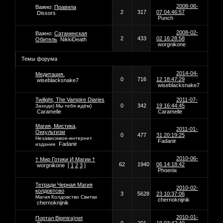
2008-06-
Важно:
Правила
2
317
07 04:46:57
Dissors
Punch
2008-02-
Важно:
Сатанинская
2
433
02 16:28:58
Обитель
NikkiDeath
worgnikone
Темы форума
2014-04-
Медитация.
0
716
12 18:47:29
wiseblacksnake7
wiseblacksnake7
Twilight, The Vampire Diaries
2011-07-
0
342
19 16:44:45
Заходи) Мы тебя ждём)
Caramelle
Caramelle
Магия, Мистика,
2011-01-
Оккультизм
0
477
31 20:19:25
Независимое-интернет
Fadanir
Fadanir
издание
2010-06-
† Мир Готики И Магии †
62
1940
06 14:18:42
worgnikone
[
1
2
3
]
Phoenix
Тетради Черная Магия
2010-02-
колдовтсво
3
5628
23 10:37:06
Магия Колдовство Свитки
chernoknijnik
chernoknijnik
2010-01-
Портал Bigmira)net